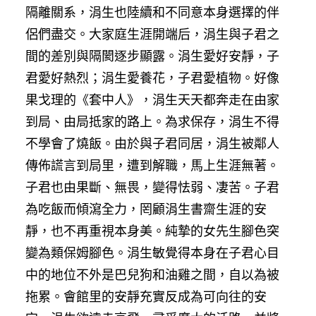
隔離關系，涓生也陸續和不同意本身選擇的伴
侶們盡交。大家庭生涯開端后，涓生與子君之
間的差別與隔閡逐步顯露。涓生愛好安靜，子
君愛好熱烈；涓生愛養花，子君愛植物。好像
果戈理的《套中人》，涓生天天都奔走在由家
到局、由局抵家的路上。為求保存，涓生不得
不學會了燒飯。由於與子君同居，涓生被鄰人
傳佈謊言到局里，遭到解職，馬上生涯無著。
子君也由果斷、無畏，變得怯弱、凄苦。子君
為吃飯而傾瀉全力，罔顧涓生書齋生涯的安
靜，也不再重視本身美。純摯的女先生腳色突
變為類保姆腳色。涓生敏覺得本身在子君心目
中的地位不外是巴兒狗和油雞之間，自以為被
拖累。會館里的安靜充實反成為可向往的安