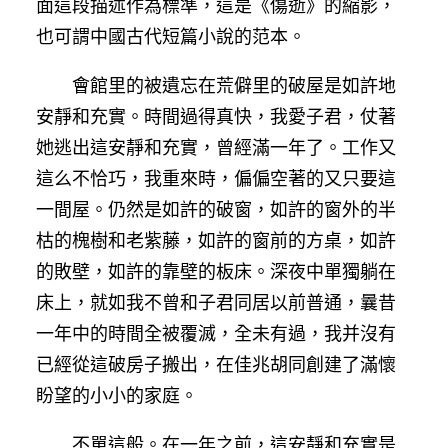
面這段描述作為標準，這是《傷逝》的縮影，
也可謂中國古代短篇小說的范本。
會館里的被遺忘在荒僻里的破屋是如許地
安靜和充實。時間過得真快，我愛子君，仗著
她逃出這安靜和充實，曾經滿一年了。工作又
這么不恰巧，我重來時，偏偏空著的又只要這
一間屋。仍然是如許的破窗，如許的窗外的半
枯的槐樹和老紫藤，如許的窗前的方桌，如許
的敗壁，如許的靠壁的板床。深夜中單獨躺在
床上，就如我不曾和子君同居以前普通，曩昔
一年中的時間全被覆滅，全未有過，我并沒有
已經從這破房子搬出，在佳兆胡同創建了滿懷
盼望的小小的家庭。
不單這般。在一年之前，這安靜和充實是