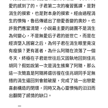
愛的感到了的。子君第二次的複習舊課，是對
涓生的摸索，也是對本身的摸索。經由過程涓
生的懊悔，魯迅傳遞出了戀愛善變的奧妙。也
許我們應當清楚，小說最主要的謎團不是涓生
為何變心，不是無愛后子君的逝世亡，而是在
經濟墮入困窘之后，為何子君在涓生眼里竟沒
有瘦損？更有甚者，為什么阿隨在流落了一個
冬天，終極在子君逝世往后又固執地回到佳兆
胡同？假如說第一次是涓生擯棄了阿隨，那么
這一次簡直是阿隨將還彷徨在佳兆胡同手足無
措的涓生逼回到會館破屋，完成了這一出戀愛
喜劇構造的閉環，同時又為心靈懊悔的汩汩而
出翻開了感情的缺口。
二