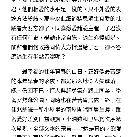
君，他們相愛的水平是一樣的，只不外愛的表
達方法紛歧。那些以此細節猜忌涓生真愛的批
駁者大要忘卻了，同為戀愛體驗主體，子君沒
有任何前史，舉動非常自覺，涓生亦復如是。
闡釋者們何故將同情大方揮灑給子君，卻不答
應涓生有半點青澀呢？
最幸福的往年暮春的白日，正好像最苦楚
的本年早春的永夜，都是那么地令人失魂落
魄、低回不已。情人興起勇氣在路上同業，學
著安然逛公園，同時也在苦苦覓居處，終于在
佳兆胡統一所小屋里的南屋開端同居生涯，跟
著愛好差別日益顯露，小油雞和巴兒狗次序遞
次呈現，全部文本的宗旨——“這是真的，戀愛