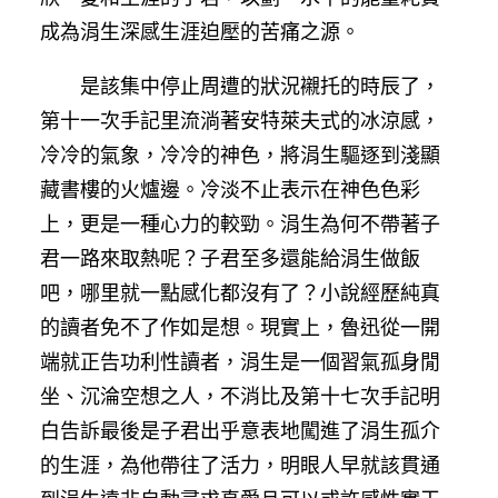
成為涓生深感生涯迫壓的苦痛之源。
是該集中停止周遭的狀況襯托的時辰了，
第十一次手記里流淌著安特萊夫式的冰涼感，
冷冷的氣象，冷冷的神色，將涓生驅逐到淺顯
藏書樓的火爐邊。冷淡不止表示在神色色彩
上，更是一種心力的較勁。涓生為何不帶著子
君一路來取熱呢？子君至多還能給涓生做飯
吧，哪里就一點感化都沒有了？小說經歷純真
的讀者免不了作如是想。現實上，魯迅從一開
端就正告功利性讀者，涓生是一個習氣孤身閒
坐、沉淪空想之人，不消比及第十七次手記明
白告訴最後是子君出乎意表地闖進了涓生孤介
的生涯，為他帶往了活力，明眼人早就該貫通