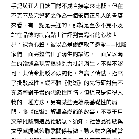
手記與狂人日誌固然不成直接拿來比擬，但在
不克不及完整將之作為一個安康正凡人的書寫
來看，有一點是共通的，那就是至多不克不及
站在品德的制高點上往評判書寫者的心坎世
界。裸露心聲，被以為是說謊取了戀愛——批駁
家們一面完整信任了涓生的論述，一面又以涓
生的論述為現實根據鼎力批評涓生。不得不認
可，共情令批駁矛頭鈍化，舉高了情感，抬高
了批駁感性。縱不雅《傷逝》的先行研討無不
充滿著對子君的想象性同情，但這只是懂得人
物的一種方法，另有某些更為最基礎性的局
限。將《傷逝》解讀為變節的故事，不亞于用
文學批駁制造品德發急。須知，社會品德感與
文學感觸感染聯繫關係甚微，動人物之所感當