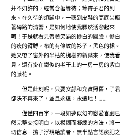
并不如許的，經常含著等待；等待子君的到
來。在久待的煩躁中，一聽到皮鞋的高底尖觸
著磚路的清響，是如何地使我驟然活潑起來
呵！于是就看見帶著笑渦的慘白的圓臉，慘白
的瘦的臂膊，布的有條紋的衫子，黑色的裙。
她又帶了窗外的半枯的槐樹的新葉來，使我看
見，還有掛在鐵似的老干上的一房一房的紫白
的藤花。
但是此刻呢，只要安靜和充實照舊，子君
卻決不再來了，並且永遠，永遠地！……
僅僅四百字，一段如夢似幻的戀愛喜劇已
然完整交接明白，以模糊而凝練的方法，將一
切信息一攬子浮現給讀者，無半點言語癡肥之