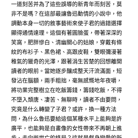
一道刻苦并為了這些誤導的新青年而刻苦，莫
非不是嗎？在這部最讓魯迅動情的小說中，他
調動本身一切的敘事藝術來使子君的過錯選擇
顯得通情達理。這個有著圓臉蛋，帶著深深的
笑窩，肥胖慘白、清幽關心的姑娘，穿戴有條
紋的布衫子、黑色裙、高跟皮鞋，雙眼彌漫著
稚氣的獵奇的光澤，跟著涓生苦楚的回想離開
讀者的眼前。當她逐步釀成整天汗流滿面，短
發沾在腦額，兩手粗拙，毫無感慨地年夜嚼，
將功業完整樹立在吃飯籌錢，籌錢吃飯，不得
不墮入頹唐、凄苦、無聊時，讀者不由要問，
究竟是什么轉變了子君？或許，換一種方法
問，為什么魯迅要給這個某種水平上能夠是許
廣平，也能夠是自畫像的女性帶來不再朝上進
步、走向逝世亡的終局？這就是獻身戀愛的新