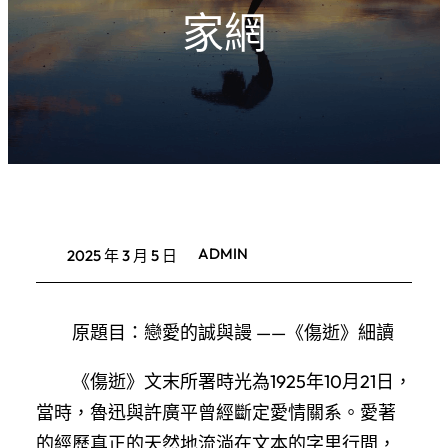
家網
ADMIN
2025 年 3 月 5 日
原題目：戀愛的誠與謾 ——《傷逝》細讀
《傷逝》文末所署時光為1925年10月21日，
當時，魯迅與許廣平曾經斷定愛情關系。愛著
的經歷真正的天然地流淌在文本的字里行間，