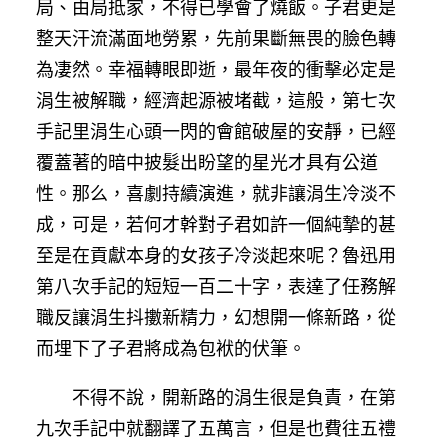
局、由局抵家，不得已學會了燒飯。子君更是
整天汗流滿面地勞累，先前果斷無畏的臉色轉
為凄然。幸福轉眼即逝，最年夜的衝擊必定是
涓生被解職，經濟起源被堵截，這般，第七次
手記里涓生心頭一閃的會館破屋的安靜，已經
覆蓋著的暗中披髮出盼望的星光才具有公道
性。那么，喜劇持續演進，就非讓涓生冷淡不
成，可是，若何才幹對子君如許一個純摯的甚
至是在貢獻本身的女孩子冷淡起來呢？魯迅用
第八次手記的短短一百二十字，表達了任務解
職反讓涓生抖擻新精力，幻想開一條新路，從
而埋下了子君將成為包袱的伏筆。
不得不說，開新路的涓生很是負責，在第
九次手記中就翻譯了五萬言，但是也費往五禮