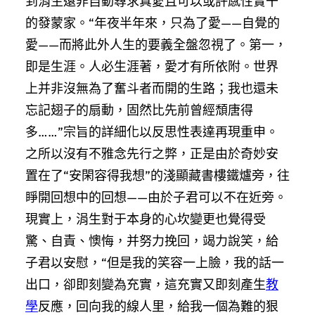
到涓生遠非自動尋求真愛且可以或許感性實干
的發蒙家。“年夜半年來，只為了愛——自覺的
愛——而將此外人生的要義全盤忽視了。第一，
即是生涯。人必生涯著，愛才有所依附。世界
上并非沒無為了奮斗者而開的生路；我也還未
忘記翅子的扇動，固然比先前曾經頹唐得
多……”宗旨的詳細化以反思性表達再現重申。
之所以沒有不雅念先行之弊，正是由於奇妙安
置在了“安閑容得我想”的淺顯藏書樓鐵爐旁，往
睜開回想中的回想——由於子君可以不在近旁。
現實上，涓生對于本身的心坎變更也覺得受
驚、自責、懊悔，并努力挽回，竭力說笑，給
子君以安慰，“但是我的笑容一上臉，我的話一
出口，卻即刻變為充實，這充實又即刻產生
教
學
反應，回向我的線人里，給我一個為難的狠