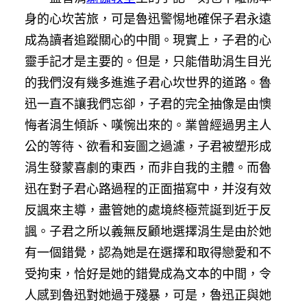
身的心坎苦旅，可是魯迅警惕地確保子君永遠
成為讀者追蹤關心的中間。現實上，子君的心
靈手記才是主要的。但是，只能借助涓生目光
的我們沒有幾多進進子君心坎世界的道路。魯
迅一直不讓我們忘卻，子君的完全抽像是由懊
悔者涓生傾訴、嘆惋出來的。業曾經過男主人
公的等待、欲看和妄圖之過濾，子君被塑形成
涓生發蒙喜劇的東西，而非自我的主體。而魯
迅在對子君心路過程的正面描寫中，并沒有效
反諷來主導，盡管她的處境終極荒誕到近于反
諷。子君之所以義無反顧地選擇涓生是由於她
有一個錯覺，認為她是在選擇和取得戀愛和不
受拘束，恰好是她的錯覺成為文本的中間，令
人感到魯迅對她過于殘暴，可是，魯迅正與她