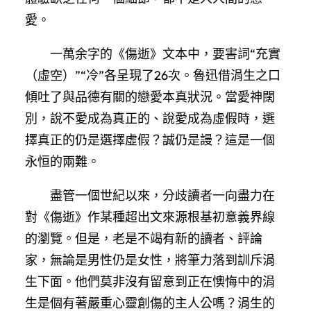
愛。
一萬余字的《傷逝》文本中，要害詞“充實
（虛空）”“冷”各呈現了26次。魯迅借涓生之口
傾吐了與品德有關的戀愛本真狀況。當愛神闊
別，說不愛成為真正的、說愛成為虛假時，選
擇真正的仍是選擇虛假？誠仍是謾？這是一個
永恒的兩難。
盡管一個世紀以來，分歧讀者一向盡力在
對《傷逝》作某種超出文來源根基初意義界線
的瀏覽。但是，老是不竭有新的讀者、評論
家，無論是男性仍是女性，將筆力落到訓斥涓
生下面。他們莫非沒有留意到正在懊悔中的涓
生是個有著嚴重心靈創傷的主人公嗎？涓生的