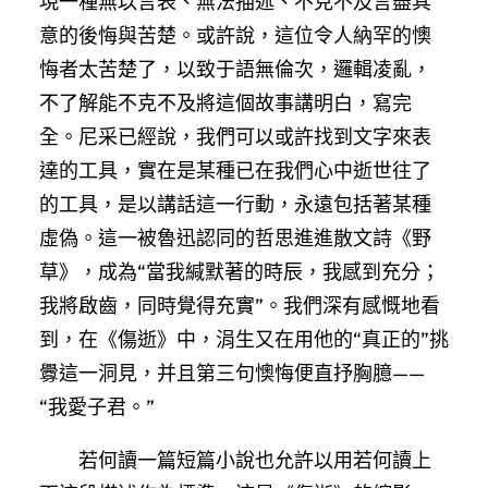
現一種無以言表、無法描述、不克不及言盡其
意的後悔與苦楚。或許說，這位令人納罕的懊
悔者太苦楚了，以致于語無倫次，邏輯凌亂，
不了解能不克不及將這個故事講明白，寫完
全。尼采已經說，我們可以或許找到文字來表
達的工具，實在是某種已在我們心中逝世往了
的工具，是以講話這一行動，永遠包括著某種
虛偽。這一被魯迅認同的哲思進進散文詩《野
草》，成為“當我緘默著的時辰，我感到充分；
我將啟齒，同時覺得充實”。我們深有感慨地看
到，在《傷逝》中，涓生又在用他的“真正的”挑
釁這一洞見，并且第三句懊悔便直抒胸臆——
“我愛子君。”
若何讀一篇短篇小說也允許以用若何讀上