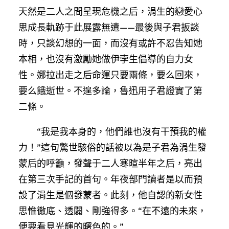
天然是二人之間呈現危機之后，涓生的戀愛心
思成長軌跡于此展露無遺——最後與子君扳談
時，只談幻想的一面，而沒有或許不忍告知她
本相，也沒有激勵她做伊孛生倡導的自力女
性。娜拉出走之后命運只要兩條，要么回來，
要么餓逝世。不遑多論，魯迅用子君證實了第
二條。
“我是我本身的，他們誰也沒有干預我的權
力！”這句驚世駭俗的話被以為是子君為涓生發
蒙后的呼籲，發聲于二人寒暄半年之后，亮出
在第三次手記的首句。年夜部門讀者是以而預
設了涓生是個發蒙者。此刻，他自認的新女性
思惟徹底、透闢、剛強得多。“在不遠的未來，
便要看見光輝的曙色的。”