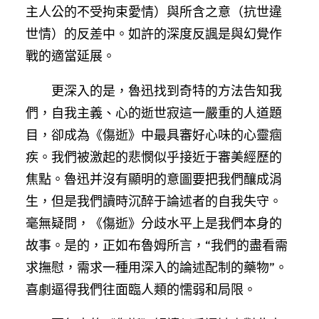
主人公的不受拘束愛情）與所含之意（抗世違
世情）的反差中。如許的深度反諷是與幻覺作
戰的適當延展。
更深入的是，魯迅找到奇特的方法告知我
們，自我主義、心的逝世寂這一嚴重的人道題
目，卻成為《傷逝》中最具審好心味的心靈痼
疾。我們被激起的悲憫似乎接近于審美經歷的
焦點。魯迅并沒有顯明的意圖要把我們釀成涓
生，但是我們讀時沉醉于論述者的自我失守。
毫無疑問，《傷逝》分歧水平上是我們本身的
故事。是的，正如布魯姆所言，“我們的盡看需
求撫慰，需求一種用深入的論述配制的藥物”。
喜劇逼得我們往面臨人類的懦弱和局限。