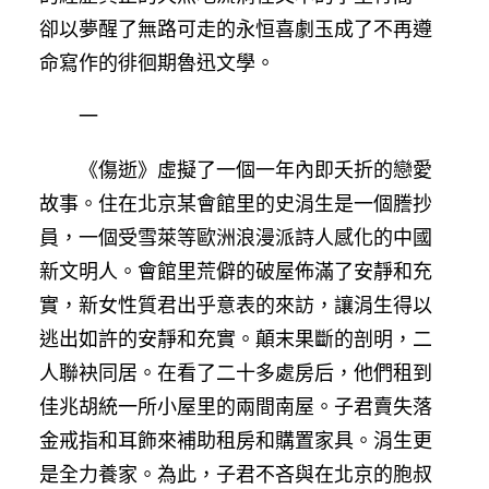
卻以夢醒了無路可走的永恒喜劇玉成了不再遵
命寫作的徘徊期魯迅文學。
一
《傷逝》虛擬了一個一年內即夭折的戀愛
故事。住在北京某會館里的史涓生是一個謄抄
員，一個受雪萊等歐洲浪漫派詩人感化的中國
新文明人。會館里荒僻的破屋佈滿了安靜和充
實，新女性質君出乎意表的來訪，讓涓生得以
逃出如許的安靜和充實。顛末果斷的剖明，二
人聯袂同居。在看了二十多處房后，他們租到
佳兆胡統一所小屋里的兩間南屋。子君賣失落
金戒指和耳飾來補助租房和購置家具。涓生更
是全力養家。為此，子君不吝與在北京的胞叔