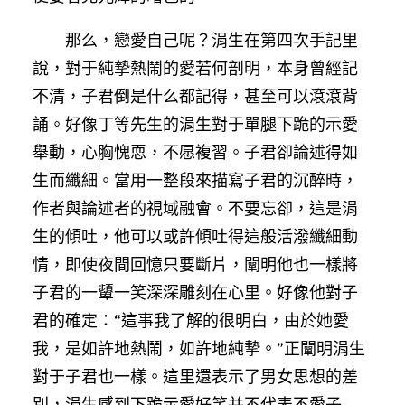
那么，戀愛自己呢？涓生在第四次手記里
說，對于純摯熱鬧的愛若何剖明，本身曾經記
不清，子君倒是什么都記得，甚至可以滾滾背
誦。好像丁等先生的涓生對于單腿下跪的示愛
舉動，心胸愧恧，不愿複習。子君卻論述得如
生而纖細。當用一整段來描寫子君的沉醉時，
作者與論述者的視域融會。不要忘卻，這是涓
生的傾吐，他可以或許傾吐得這般活潑纖細動
情，即使夜間回憶只要斷片，闡明他也一樣將
子君的一顰一笑深深雕刻在心里。好像他對子
君的確定：“這事我了解的很明白，由於她愛
我，是如許地熱鬧，如許地純摯。”正闡明涓生
對于子君也一樣。這里還表示了男女思想的差
別，涓生感到下跪示愛好笑并不代表不愛子