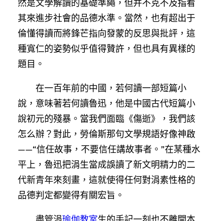
然是文學解讀的基礎準繩，但并不克不及指看
其來進步社會的品德水準。當然，也有超出于
倫懂得讀而將鋒芒指向發蒙的反思與批評，這
種寬仁的姿勢似乎值得贊許，但也具有異樣的
題目。
在一百年前的中國，若何讀一部短篇小
說，意味著若何讀魯迅，他是中國古代短篇小
說初元的殘暴。當我們面臨《傷逝》，我們該
怎么辦？對此，勞倫斯那句文學規語好像神啟
——“信任故事，不要信任講故事者。”在某種水
平上，魯迅把涓生當成誤讀了新文明精力的二
代新青年來刻畫，這就使得任何對涓素性格的
品德判定都變得有關宏旨。
盡管涓
瑜伽教室
生的手記一刻也不離開本