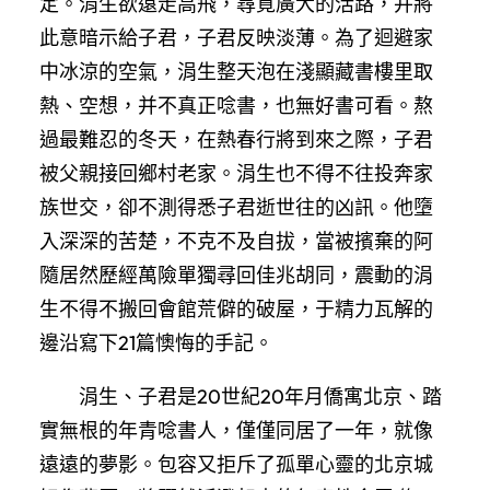
定。涓生欲遠走高飛，尋覓廣大的活路，并將
此意暗示給子君，子君反映淡薄。為了迴避家
中冰涼的空氣，涓生整天泡在淺顯藏書樓里取
熱、空想，并不真正唸書，也無好書可看。熬
過最難忍的冬天，在熱春行將到來之際，子君
被父親接回鄉村老家。涓生也不得不往投奔家
族世交，卻不測得悉子君逝世往的凶訊。他墮
入深深的苦楚，不克不及自拔，當被擯棄的阿
隨居然歷經萬險單獨尋回佳兆胡同，震動的涓
生不得不搬回會館荒僻的破屋，于精力瓦解的
邊沿寫下21篇懊悔的手記。
涓生、子君是20世紀20年月僑寓北京、踏
實無根的年青唸書人，僅僅同居了一年，就像
遠遠的夢影。包容又拒斥了孤單心靈的北京城