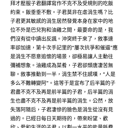
拜才壓服子君翻譯寫作不克不及受規則的吃飯
約束。飯垂垂不敷。子君莫非在虐涓生嗎？比
子君更其敏感的涓生居然發覺本身在家中的地
位不外是巴兒狗和油雞之間，最要命的是，我
們沒有從中讀出反諷。沖突終于來了，敘事速
率卻加速，第十次手記里的“屢次抗爭和催逼”應
是涓生不愿意追懷的場景，卻極易讓人主動往
彌補想象。油雞成為菜肴，子君卻頹唐凄苦無
聊。敘事推動到一半，涓生禁不住感嘆，“人是
多么不難轉變阿”。這等于是宣布了后半篇的子
君盡不克不及再是前半篇的子君，后半篇的涓
生也盡不克不及再是前半篇的涓生。公然，放
失落阿隨后，子君凄慘的臉色是涓生從沒有見
過的。已經日每日天期待的，帶來盼望、歡
欣、愛和生涯的子君，以劃一水平的能量耗費