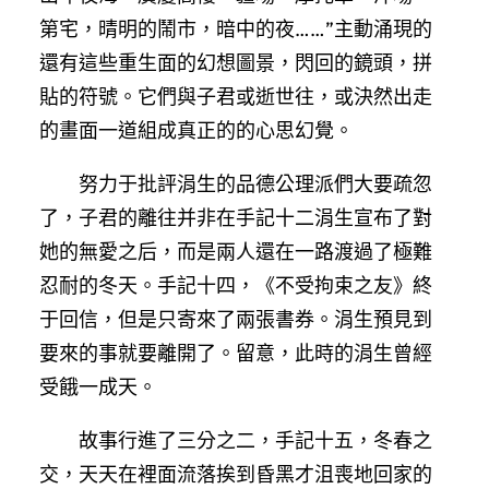
第宅，晴明的鬧市，暗中的夜……”主動涌現的
還有這些重生面的幻想圖景，閃回的鏡頭，拼
貼的符號。它們與子君或逝世往，或決然出走
的畫面一道組成真正的的心思幻覺。
努力于批評涓生的品德公理派們大要疏忽
了，子君的離往并非在手記十二涓生宣布了對
她的無愛之后，而是兩人還在一路渡過了極難
忍耐的冬天。手記十四，《不受拘束之友》終
于回信，但是只寄來了兩張書券。涓生預見到
要來的事就要離開了。留意，此時的涓生曾經
受餓一成天。
故事行進了三分之二，手記十五，冬春之
交，天天在裡面流落挨到昏黑才沮喪地回家的