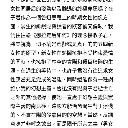
女性同居后的姿勢以及難逃的終極命運嗎？在
子君作為一個魯迅意義上的時期女性抽像方
面，涓生的訴說賜與讀者的既客觀又偏執。我
們往往憑《娜拉走后如何》的理念接收子君，
將其視為一切不論是虛擬或是真正的的五四新
女性的原型，新女性在熱鬧擁抱不受拘束愛情
的同時，也擁抱了虛空的實際和艱巨瑣碎的生
涯。在涓生的等待中，也許子君沒有往追求女
性應當充足完成的潛能，同時還能保有一種謝
絕小我的幻想主義。魯迅沒有賜與子君逝世亡
之外的其他選擇，使她一直處于幻想主義與實
際主義的南北極，這般方能治愈涓生對于浮淺
的、不實在際的發蒙目的的空想。當然，反諷
意味并非呼之欲出，而是隱于所言之事（男女