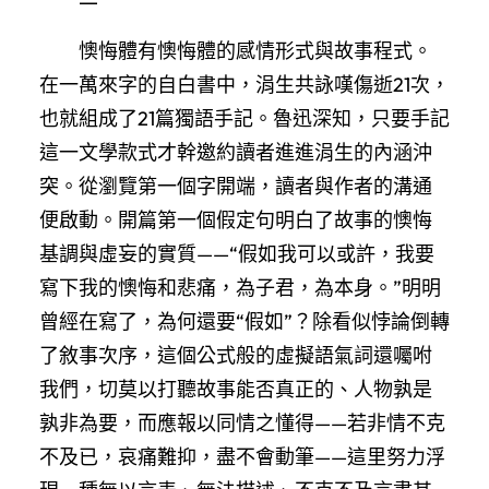
懊悔體有懊悔體的感情形式與故事程式。
在一萬來字的自白書中，涓生共詠嘆傷逝21次，
也就組成了21篇獨語手記。魯迅深知，只要手記
這一文學款式才幹邀約讀者進進涓生的內涵沖
突。從瀏覽第一個字開端，讀者與作者的溝通
便啟動。開篇第一個假定句明白了故事的懊悔
基調與虛妄的實質——“假如我可以或許，我要
寫下我的懊悔和悲痛，為子君，為本身。”明明
曾經在寫了，為何還要“假如”？除看似悖論倒轉
了敘事次序，這個公式般的虛擬語氣詞還囑咐
我們，切莫以打聽故事能否真正的、人物孰是
孰非為要，而應報以同情之懂得——若非情不克
不及已，哀痛難抑，盡不會動筆——這里努力浮