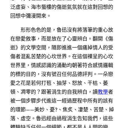
泛虛妄、海市蜃樓的傷逝氣氛就在這對回想的
回想中彌漫開來。
形形色色的是，魯迅沒有將落筆的重心放
在戀愛敘事，而是放在了心靈辨白。翻開《傷
逝》的文學空間，隨即進進一個痛掉情人的受
傷者混亂苦楚的心坎世界。在這個裸呈的心坎
世界里，情感認識的涌動均朝著符合感情邏輯
的標的目的，沒有號召任何品德評判。一朵戀
愛之花是若何打苞、抽芽、怒放、干枯、萎
頓、凋零的？跟著涓生的自我辨白，讀
教學
者
被一個步驟步代進這一經過歷程中所有的該有
的環節——美妙、憂?、焦炙、凄楚、苦楚、掉
落、虛空。魯迅經由過程涓生告知我們，這些
體驗缺乏任何一個細節，都不是人人間的戀