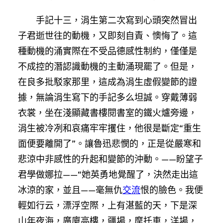
手記十三，涓生第二次寫到心頭突然冒出
子君逝世往的動機，又即刻自責、懊悔了。這
種動機的涌實際在不受品德感性制約，僅僅是
不成控的潛認識動機的主動涌現罷了。但是，
在良多批駁家那里，這成為涓生虛假變節的證
據，無論涓生寫下的手記多么坦誠。穿戴薄弱
衣裳，坐在淺顯藏書樓閱書室的鐵火爐旁邊，
涓生被冷冽和哀痛牢牢攫住，他很是斷定“重生
面便要離開了”。讓魯迅悲憫的，正是從嚴寒和
悲涼中非感性的升起和變節的沖動。——盼望子
君學做娜拉——“她英勇地覺醒了，決然走出這
冰涼的家，並且——毫無仇
交流
恨的臉色。我便
輕如行云，漂浮空際，上有湛藍的天，下是深
山年夜海，廣廈高樓，疆場，摩托車，洋場，