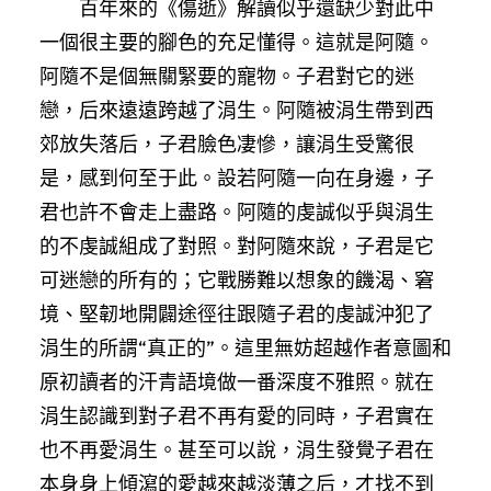
百年來的《傷逝》解讀似乎還缺少對此中
一個很主要的腳色的充足懂得。這就是阿隨。
阿隨不是個無關緊要的寵物。子君對它的迷
戀，后來遠遠跨越了涓生。阿隨被涓生帶到西
郊放失落后，子君臉色凄慘，讓涓生受驚很
是，感到何至于此。設若阿隨一向在身邊，子
君也許不會走上盡路。阿隨的虔誠似乎與涓生
的不虔誠組成了對照。對阿隨來說，子君是它
可迷戀的所有的；它戰勝難以想象的饑渴、窘
境、堅韌地開闢途徑往跟隨子君的虔誠沖犯了
涓生的所謂“真正的”。這里無妨超越作者意圖和
原初讀者的汗青語境做一番深度不雅照。就在
涓生認識到對子君不再有愛的同時，子君實在
也不再愛涓生。甚至可以說，涓生發覺子君在
本身身上傾瀉的愛越來越淡薄之后，才找不到