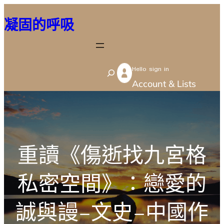
跳
凝固的呼吸
至
主
要
Hello sign in
內
S
Account & Lists
容
e
a
r
c
重讀《傷逝找九宮格
h
私密空間》：戀愛的
誠與謾–文史–中國作