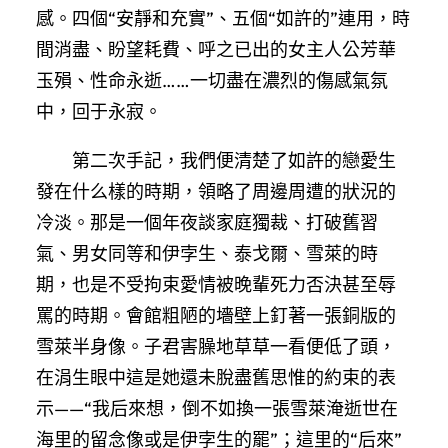
感。四個“安靜和充實”、五個“如許的”連用，時
間消盡、盼望耗費、呼之已出的女主人公芳華
玉殞、性命永逝……一切盡在濃烈的傷感氣氛
中，回于永寂。
第二次手記，我們便清楚了如許的戀愛生
發在什么樣的時期，領略了周邊周遭的狀況的
冷淡。那是一個年夜談家庭獨裁、打破舊習
氣、男女同等和伊孛生、泰戈爾、雪萊的時
期，也是不受拘束愛情被晚輩死力否決甚至辱
罵的時期。會館粗陋的墻壁上釘著一張銅版的
雪萊半身像。子君害臊地草草一看便低了頭，
在涓生眼中這是她還未脫盡舊思惟的約束的表
示——“我后來想，倒不如換一張雪萊淹逝世在
海里的留念像或是伊孛生的罷”；這里的“后來”