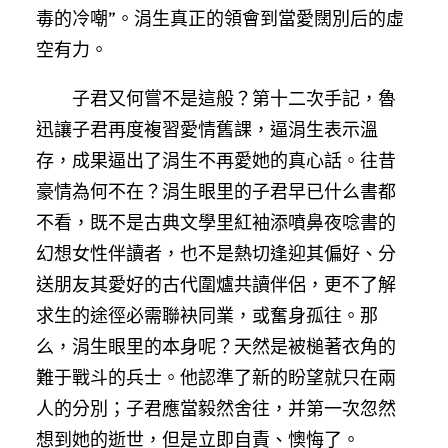
毒的冷嘲”。涓生真正的領會到當愛闊別后的虛
空有力。
子君又何嘗不是這般？第十二次手記，魯
迅讓子君再度複習愛情舊課，逼涓生表示溫
存，成果逼出了涓生不再愛她的真心話。往昔
豪情為何不在？涓生眼里的子君早已什么書都
不看，既不是古典文學里紅袖添噴鼻夜唸書的
幻想女性伴讀者，也不是熱切逢迎其偏好、分
送朋友其愛好的古代圍爐共讀伴侶，更不了解
求生的途徑必需聯袂同業，或奮身孤往。那
么，涓生眼里的本身呢？天然是被槌著衣角的
難于戰斗的兵士。他認準了新的盼望就只在兩
人的分別；子君應當毅然舍往，并第一次忽然
想到她的逝世，但是立即自責、懊悔了。