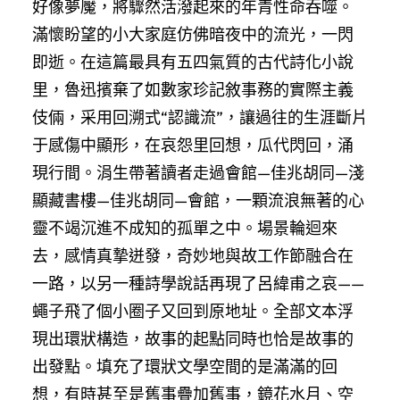
好像夢魘，將驟然活潑起來的年青性命吞噬。
滿懷盼望的小大家庭仿佛暗夜中的流光，一閃
即逝。在這篇最具有五四氣質的古代詩化小說
里，魯迅擯棄了如數家珍記敘事務的實際主義
伎倆，采用回溯式“認識流”，讓過往的生涯斷片
于感傷中顯形，在哀怨里回想，瓜代閃回，涌
現行間。涓生帶著讀者走過會館—佳兆胡同—淺
顯藏書樓—佳兆胡同—會館，一顆流浪無著的心
靈不竭沉進不成知的孤單之中。場景輪迴來
去，感情真摯迸發，奇妙地與故工作節融合在
一路，以另一種詩學說話再現了呂緯甫之哀——
蠅子飛了個小圈子又回到原地址。全部文本浮
現出環狀構造，故事的起點同時也恰是故事的
出發點。填充了環狀文學空間的是滿滿的回
想，有時甚至是舊事疊加舊事，鏡花水月、空