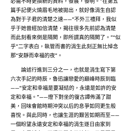
必需不時更換新的資料，發展，發明。”在第五
篇手記便火燒眉毛地被拋出，就好像涓生自認
為對于子君的清楚之速——“不外三禮拜，我似
乎于她曾經加倍清楚，揭往很多先前認為清楚
而此刻看來倒是隔閡，即所謂真的隔閡了。”“似
乎”二字表白，執管而書的涓生此刻正無比悼念
那“安靜而幸福的夜”。
論述行進到三分之一，也就是涓生寫下第
六次手記的時辰，魯迅讓戀愛的巔峰時辰到臨
——“安定和幸福是要凝結的，永遠是如許的安
定和幸福。”——燈下對坐的復古譚佈滿了甜
美，回味會館時期沖突以后的息爭如同更生般
喜悅。與此同時，也讓生涯的艱苦如期而至——
一個盼望永遠安定和幸福的涓生逐日由家到