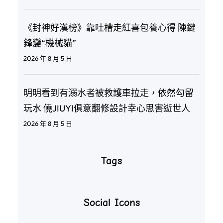
《封神好漢榜》靠吐槽走紅喜包養心得 陳鍵
鋒變“機械貓”
2026 年 8 月 5 日
明明看到有溺水者被救護車拉走，依然勾留
玩水 僥JIUYI俱意翻修設計幸心思害逝世人
2026 年 8 月 5 日
Tags
Social Icons