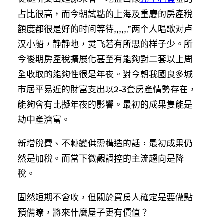
占比很高，而今朝試點的上海及重慶的房產稅
額度都很是好的时间等待,,,,,,”两个人唱歌对卢
汉小船，静静地，灵飞若有所思的样子少。所
今後期房產稅擴展化甚至有能夠對二套以上周
全收取的能夠性很是年夜。對今朝我國良多城
市居平易近的財富支出以2-3套房產情勢存在，
能夠會有比擬年夜的影響。最初的成果隻能是
劫中產濟富。
新增稅費、不轉變供需構造的話，最初成果仍
然是加稅。而當下微觀調控的主流趨向是降
稅。
固然短期不會收，但關於買房人確定是要做點
預備瞭，將來什麼屋子更有價值？