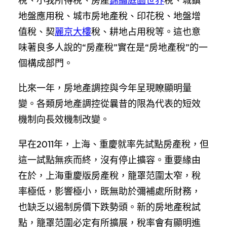
稅、小我所得稅、房產
錦繡庭園世界
稅、城鎮
地盤應用稅、城市房地產稅、印花稅、地盤增
值稅、契
麗京大樓
稅、耕地占用稅等。這也意
味著良多人說的“房產稅”實在是“房地產稅”的一
個構成部門。
比來一年，房地產調控與今年呈現瞭顯明量
變。各類房地產調控從曩昔的限為代表的短效
機制向長效機制改變。
早在2011年，上海、重慶就率先試點房產稅，但
這一試點無疾而終，沒有停止擴容。重要緣由
在於，上海重慶版房產稅，籠罩范圍太窄，稅
率極低，影響極小，既無助於彌補處所財務，
也缺乏以遏制房價下跌勢頭。新的房地產稅試
點，籠罩范圍必定有所擴展，稅率會有顯明進