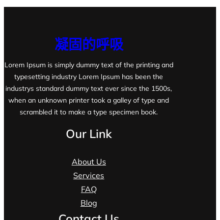
凝固的呼吸
Lorem Ipsum is simply dummy text of the printing and
typesetting industry Lorem Ipsum has been the
industrys standard dummy text ever since the 1500s,
when an unknown printer took a galley of type and
scrambled it to make a type specimen book.
Our Link
About Us
Services
FAQ
Blog
Contact Us