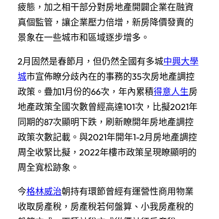
疲態，加之相干部分對房地產開闢企業在融資
真個監管，讓企業壓力倍增，新房降價發賣的
景象在一些城市和區域逐步增多。
2月固然是春節月，但仍然全國有多城
中興大學
城
市宣佈瞭分歧內在的事務的35次房地產調控
政策。疊加1月份的66次，年內累積
得意人生
房
地產政策全國次數曾經高達101次，比擬2021年
同期的87次顯明下跌，刷新瞭開年房地產調控
政策次數記載。與2021年開年1-2月房地產調控
周全收緊比擬，2022年樓市政策呈現瞭顯明的
周全寬松跡象。
今
格林威治
朝持有環節曾經有運營性商用物業
收取房產稅，房產稅若何盤算、小我房產稅的