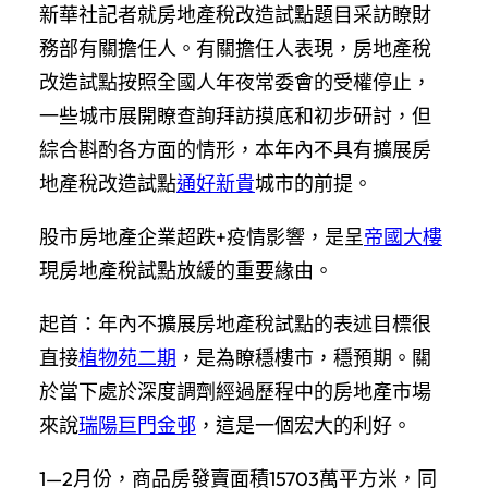
新華社記者就房地產稅改造試點題目采訪瞭財
務部有關擔任人。有關擔任人表現，房地產稅
改造試點按照全國人年夜常委會的受權停止，
一些城市展開瞭查詢拜訪摸底和初步研討，但
綜合斟酌各方面的情形，本年內不具有擴展房
地產稅改造試點
通好新貴
城市的前提。
股市房地產企業超跌+疫情影響，是呈
帝國大樓
現房地產稅試點放緩的重要緣由。
起首：年內不擴展房地產稅試點的表述目標很
直接
植物苑二期
，是為瞭穩樓市，穩預期。關
於當下處於深度調劑經過歷程中的房地產市場
來說
瑞陽巨門金邨
，這是一個宏大的利好。
1—2月份，商品房發賣面積15703萬平方米，同