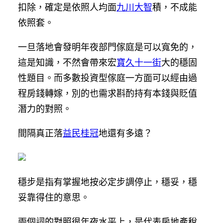
扣除，確定是依照人均面
九川大智
積，不成能
依照套。
一旦落地會發明年夜部門傢庭是可以寬免的，
這是知識，不然會帶來宏
寶久十一街
大的穩固
性題目。而多數投資型傢庭一方面可以經由過
程房錢轉嫁，別的也需求斟酌持有本錢與貶值
潛力的對照。
間隔真正落
益民桂冠
地還有多遠？
穩步是指有掌握地按必定步調停止，穩妥，穩
妥靠得住的意思。
兩個詞的對照很年夜水平上，是代表房地產稅