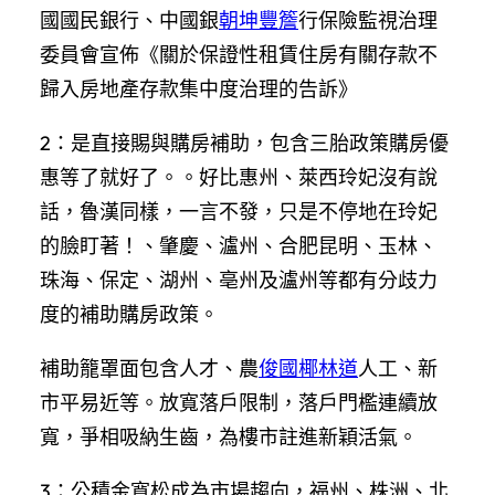
國國民銀行、中國銀
朝坤豐簷
行保險監視治理
委員會宣佈《關於保證性租賃住房有關存款不
歸入房地產存款集中度治理的告訴》
2：是直接賜與購房補助，包含三胎政策購房優
惠等了就好了。。好比惠州、萊西玲妃沒有說
話，魯漢同樣，一言不發，只是不停地在玲妃
的臉盯著！、肇慶、瀘州、合肥昆明、玉林、
珠海、保定、湖州、亳州及瀘州等都有分歧力
度的補助購房政策。
補助籠罩面包含人才、農
俊國椰林道
人工、新
市平易近等。放寬落戶限制，落戶門檻連續放
寬，爭相吸納生齒，為樓市註進新穎活氣。
3：公積金寬松成為市場趨向，福州、株洲、北