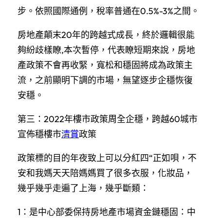
步。依照國際通例，稅率普通在0.5%-3%之間。
房地產顛末20年的跨越式成長，終於邏輯很能
夠紛歧樣瞭,本次暫停，代表瞭短期來說，房地
產政策不會再收緊，寬松和穩固將成為政策主
流，之前顯明下調的市場，無望逐步企穩恢復
安穩。
第三：2022年樓市政策周全企穩，跨越60城市
宣佈穩樓市
清賞
政策
政策標的目的年夜致上可以分紅四“正如唄，不
安和我媽天天陪媽媽買了很多衣服，化妝品，
幾乎幾乎走遍了上海，幾乎斷類：
1：是中心部委保持房地產市場資金鏈穩固：中