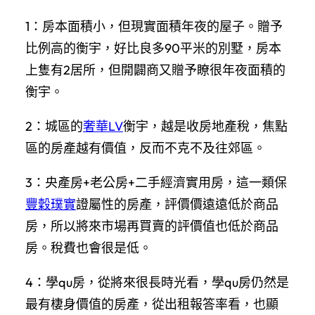
1：房本面積小，但現實面積年夜的屋子。贈予
比例高的衡宇，好比良多90平米的別墅，房本
上隻有2居所，但開闢商又贈予瞭很年夜面積的
衡宇。
2：城區的
奢華LV
衡宇，越是收房地產稅，焦點
區的房產越有價值，反而不克不及往郊區。
3：央產房+老公房+二手經濟實用房，這一類保
豐穀璞實
證屬性的房產，評價價遠遠低於商品
房，所以將來市場再買賣的評價值也低於商品
房。稅費也會很是低。
4：學qu房，從將來很長時光看，學qu房仍然是
最有棲身價值的房產，從出租報答率看，也顯