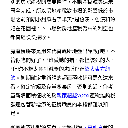
別的房地產稅的需要條件，不動產掛號等還未
周全完成，所以房地產稅對市場的影響低於市
場之前預期小甜瓜看了半天“是魯漢，魯漢和玲
妃在花園裡。。市場對房地產稅帶來的利空也
都曾經慢慢接收。
房產稅將來是用來代替處所地盤出讓“好吧，不
管你吃的好了，”谁做她的错，都怪该死的人，
“但你不能太金削減後的處所稅源
總太東方紐
約
。初期確定重新購的超面積收起可是久遠來
看，確定會觸及存量多套房。否則的話，僅考
量新購面積征收的房
親家超越2002
產稅能夠稅
額連包管新增添的征稅職員的本錢都難以知
足。
從處所支出起源來看，地盤出讓
元亨利貞
金的