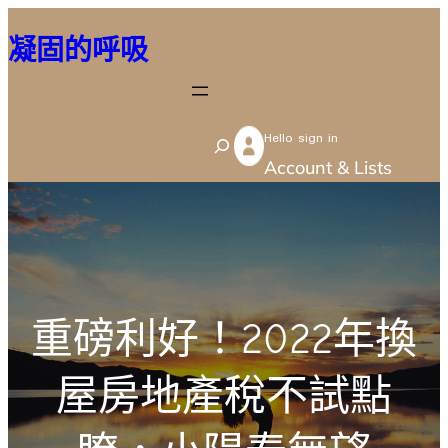
跳
凝固的呼吸
至
主
要
Hello sign in
內
S
Account & Lists
容
e
a
r
c
h
重磅利好！2022年換
屋房地產稅不試點