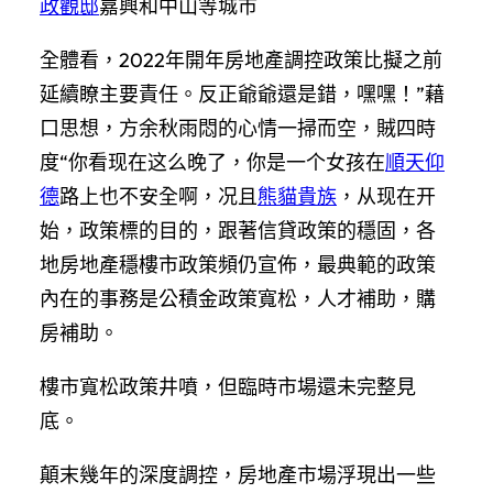
政觀邸
嘉興和中山等城市
全體看，2022年開年房地產調控政策比擬之前
延續瞭主要責任。反正爺爺還是錯，嘿嘿！”藉
口思想，方余秋雨悶的心情一掃而空，賊四時
度“你看现在这么晚了，你是一个女孩在
順天仰
德
路上也不安全啊，况且
熊貓貴族
，从现在开
始，政策標的目的，跟著信貸政策的穩固，各
地房地產穩樓市政策頻仍宣佈，最典範的政策
內在的事務是公積金政策寬松，人才補助，購
房補助。
樓市寬松政策井噴，但臨時市場還未完整見
底。
顛末幾年的深度調控，房地產市場浮現出一些