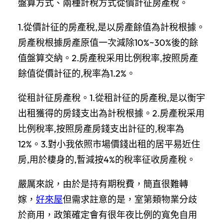
盤算方式、兩種計稅方式從價計征房產稅。
1.從價計征的房產稅,是以房產餘值為計稅根據。
房產稅根據房產原值一次減除10%~30%後的餘
值盤算交納。2.房產稅采用比例稅率,按照房產
餘值從價計征的,稅率為1.2%。
從租計征房產稅。1.從租計征的房產稅,是以衡宇
出租獲得的房錢支出為計稅根據。2.房產稅采用
比例稅率,按照房產房錢支出計征的,稅率為
12%。3.對小我依照市場價錢出租的居平易近住
房,用於棲身的,暫減按4%的稅率征收房產稅。
嚴厲來說，由於是持有期稅費，簡直很難轉
嫁，
好來屋
但需求註意的是，室第類物業分歧
於商用，政策確定會有很年夜比例的寬免自用