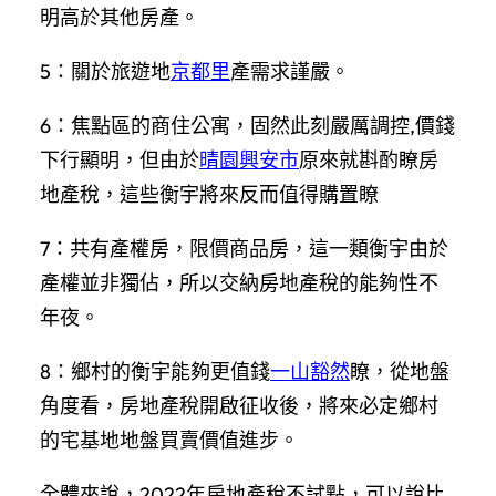
明高於其他房產。
5：關於旅遊地
京都里
產需求謹嚴。
6：焦點區的商住公寓，固然此刻嚴厲調控,價錢
下行顯明，但由於
晴園興安市
原來就斟酌瞭房
地產稅，這些衡宇將來反而值得購置瞭
7：共有產權房，限價商品房，這一類衡宇由於
產權並非獨佔，所以交納房地產稅的能夠性不
年夜。
8：鄉村的衡宇能夠更值錢
一山豁然
瞭，從地盤
角度看，房地產稅開啟征收後，將來必定鄉村
的宅基地地盤買賣價值進步。
全體來說，2022年房地產稅不試點，可以說比