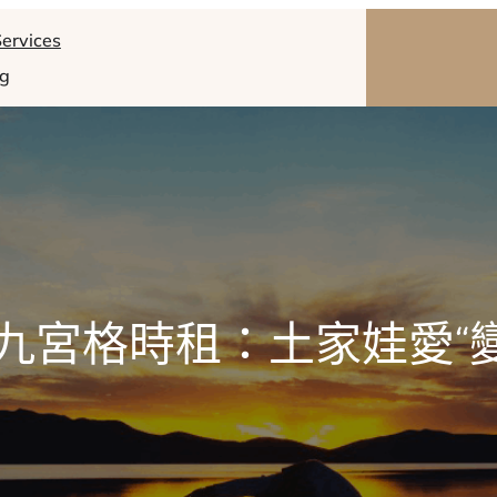
ervices
og
九宮格時租：土家娃愛“變