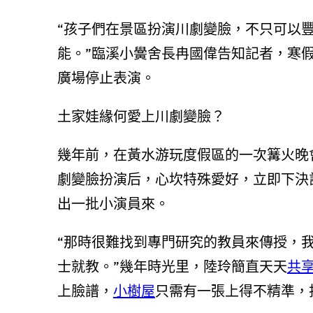
“孩子們在景區扮演川劇變臉，不只可以
能。”臨溪小黌舍長冉國偉告知記者，寒假
廣場停止表演。
土家娃緣何愛上川劇變臉？
幾年前，在黃水游玩度假區的一次篝火晚
劇變臉扮演后，心坎特殊愛好，立即下決
出一批小演員來。
“那時很難找到專門研究的教員來傳授，
士就教。”幾年時光里，陸玲簡直天天
共
上臉譜，
小樹屋
只需有一張上得不精準，