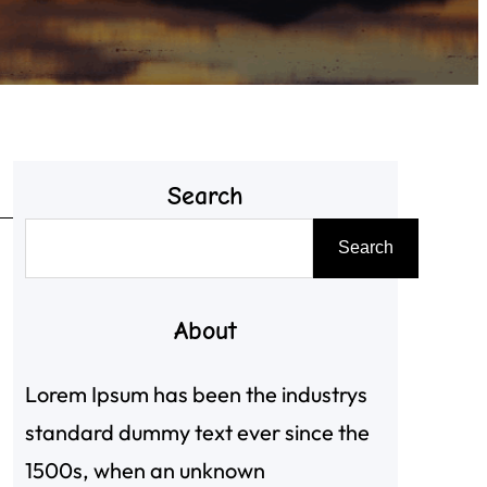
Search
搜
Search
尋
About
Lorem Ipsum has been the industrys
standard dummy text ever since the
1500s, when an unknown