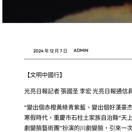
ADMIN
2024 年 12 月 7 日
【文明中國行】
光亮日報記者 張國圣 李宏 光亮日報通信
“變出個赤橙黃綠青紫藍、變出個好漢豪杰
寒假時代，重慶市石柱土家族自治縣“天上
劇變臉藝術團”扮演的川劇變臉，引來一