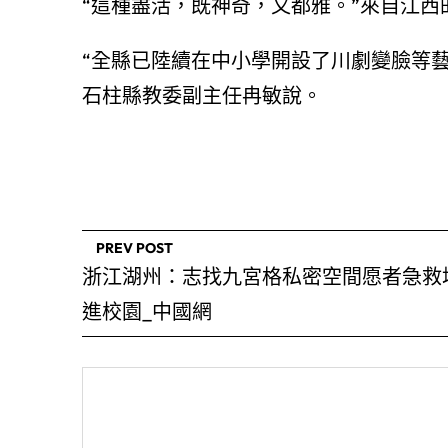
“這種盡活，既神奇，又都雅。”來自江
“全縣已陸續在中小學開設了川劇變臉等
石柱縣教委副主任冉敏說。
PREV POST
浙江湖州：志找九宮格私密空間愿者急救
進校園_中國網