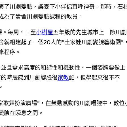
演了川劇變臉，讓臺下小伴侶直呼神奇。那時，石
成為了黌舍川劇變臉課程的教員。
課。每周，三至
小樹屋
五年級的先生城市上一節川劇
就組建起了一個20人的“土家娃川劇變臉藝術團”
修程序。
，並且需求高度的和諧性和機動性。一個姿態要做上
演的時辰感到川劇變臉很
家教
酷，但學起來很不不
。
土家歌舞扮演廣場”，在鼓動感動的川劇唱腔中，數位
變臉在瞬息之間。