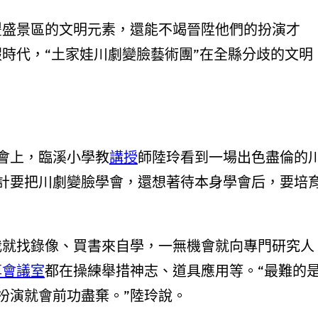
豐盛景區的文明元素，還能不竭晉陞他們的扮演才
時代，“土家娃川劇變臉藝術團”在全縣分歧的文明
會上，臨溪小學教
講授
師陸玲看到一場出色盡倫的
計要把川劇變臉學會，還想著待本身學會后，要培
我就找錄像、買書來自學，一無機會就向專門研究人
享會議室
都在操練舉措神志、道具應用等。“最難的
扮演就會前功盡棄。”陸玲說。