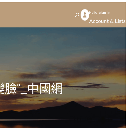
Hello sign in
S
Account & Lists
e
a
r
c
h
臉”_中國網