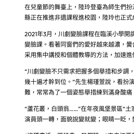
在兒童節的舞臺上，陸玲登臺為師生們扮
縣正在推進非遺課程進校園，陸玲也正式
2021年3月，川劇變臉課程在臨溪小學開
變臉課。看著同窗們的愛好越來越濃，黌舍
采用集中講授和個體教導的方法，加速進
“川劇變臉不只需求把握多個舉措和步調
幾十遍才幹到位。”先生楊瑾萱說，看扮
難，常常為了一個姿態舉措練到滿身酸痛
“蘆花叢，白頭翁……”在年夜風堡景區“
演員頭一轉，面貌說變就變；眼睛一眨，