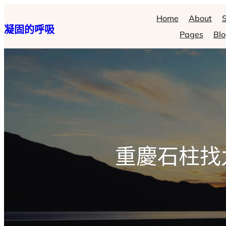
跳
Home
About
S
凝固的呼吸
至
Pages
Bl
主
要
內
容
重慶石柱找