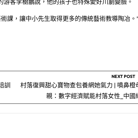
西的游客李樹鵬說，他的孩子也特殊愛好川劇變臉。
藝術課，讓中小先生取得更多的傳統藝術教導陶冶。
NEXT POST
培訓
村落復興甜心寶物查包養網她氣力 | 噴鼻橙
親：數字經濟賦能村落女性_中國