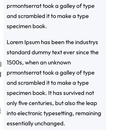
prmontserrat took a galley of type
and scrambled it to make a type
specimen book.
Lorem Ipsum has been the industrys
standard dummy text ever since the
1500s, when an unknown
川
prmontserrat took a galley of type
育
and scrambled it to make a type
specimen book. It has survived not
only five centuries, but also the leap
是
into electronic typesetting, remaining
essentially unchanged.