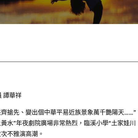
員 譚華祥
齊搶先、變出個中華平易近族景象萬千艷陽天……”
黃水”年夜劇院廣場非常熱烈，臨溪小學“土家娃川
次次不雅演高潮。