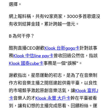
選擇。
網上報料稱，共有92家商家，3000多首歌還沒
有收到結算金錢，累計跨越一億元。
B 為何干停？
酷狗直播CEO謝歡
Klook 台新gogo卡
針對該事
務
Klook 中信line pay卡
曾收回過公然信，指該
Klook 國泰cube卡
事務是一個“誤解”。
謝歡指出，星愿運動的初志，是為了在音樂制
作方和音樂主播之間搭建起供需平臺，以良性
的市場競爭激起原創音樂活氣，讓
Klook 富邦J
卡
音樂人的才
Klook 永豐 大戶卡
幹在平臺被看
到，讓有幻想的主播完成愿看、回饋粉絲。運