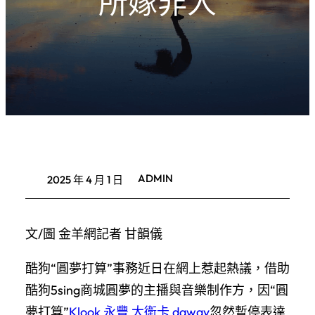
所嫁非人
ADMIN
2025 年 4 月 1 日
文/圖 金羊網記者 甘韻儀
酷狗“圓夢打算”事務近日在網上惹起熱議，借助
酷狗5sing商城圓夢的主播與音樂制作方，因“圓
夢打算”
Klook 永豐 大衛卡 daway
忽然暫停表達