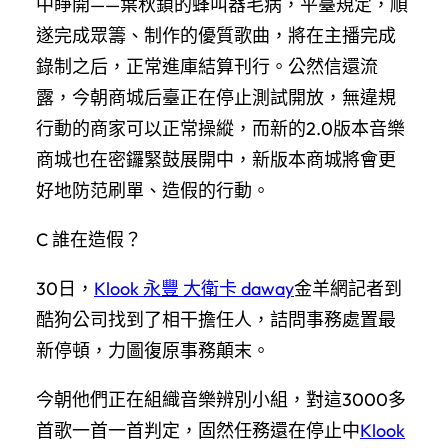
中睜開——葉秋鎖的蜂叫器毛病，平臺規定，順
遂完成眾籌、制作的優質歌曲，將在主播完成
錄制之后，正常進庫結算刊行。公然信還流
露，今朝商城后臺正在停止測試開放，無違規
行動的商家可以正常操縱，而新的2.0版本音樂
商城也在密鑼緊鼓展開中，新版本商城將會更
好地防范刷單、造假的行動。
C 誰在造假？
30日，
Klook 永豐 大衛卡 daway
金羊網記者到
酷狗公司找到了相干擔任人，詰問事務處置最
新停頓，力圖復原事務顛末。
今朝他們正在組織音樂辨別小組，對這3000多
首歌一首一首判定，固然任務還在停止中
Klook