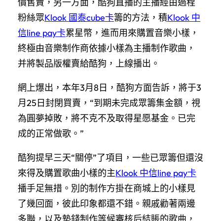
價售賣，另一方面，酷狗直播的主播經由過程
粉絲眾
Klook 國泰cube卡
籌的方法，積
Klook 中
信line pay卡
累星幣，進而用來購置音樂小樣，
終極由音樂制作商依據小樣為主播制作歌曲，
并將製品版權賣給酷狗，上線播出。
網上爆出，本年3月8日，酷狗方面告訴，將于3
月25日封閉買賣，“到期未完成眾籌集金額，視
為圓夢掉敗，將不克不及取得星愿基金。已完
成的正常做歌。”
酷狗提早三天“關停”了項目，一些已眾籌但還沒
來得及購置歌曲小樣的主
Klook 中信line pay卡
播手足無措。別的制作方掛在商城上的小樣見
了幾回面，彼此印象都還不錯。親戚勸著兩邊
多聯，以及墊錢制作等候審核后結賬的歌曲，