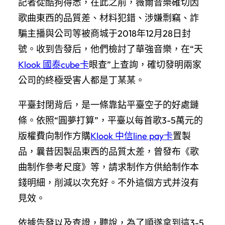
記者從酷狗得悉，在此之前，薇爾音樂確切因
歌曲東西的品質差、材料犯錯、涉嫌剽竊、詐
騙主播與公司等被商城于2018年12月28日封
號。收到告發后，他們檢討了華強音樂，在“天
Klook 國泰cube卡
眼查”上查詢，確切發明兩家
公司的終極受害人都是丁某某。
平臺封閉背后，是一條靠鉆平臺空子的好處鏈
條。依照“圓夢打算”，平臺以每首歌3-5萬元的
版權費向制作方購
Klook 中信line pay卡
置製
品，曩昔因製品東西的品質太差，曾發布《歌
曲制作參考尺度》等，請求制作方供給制作本
錢明細，削減以次充好。不外這個方式并沒有
見效。
依據告發以及查證，聽說，為了順遂拿到這3-5