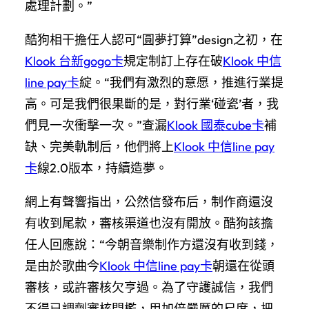
處理計劃。”
酷狗相干擔任人認可“圓夢打算”design之初，在
Klook 台新gogo卡
規定制訂上存在破
Klook 中信
line pay卡
綻。“我們有激烈的意愿，推進行業提
高。可是我們很果斷的是，對行業‘碰瓷’者，我
們見一次衝擊一次。”查漏
Klook 國泰cube卡
補
缺、完美軌制后，他們將上
Klook 中信line pay
卡
線2.0版本，持續造夢。
網上有聲響指出，公然信發布后，制作商還沒
有收到尾款，審核渠道也沒有開放。酷狗該擔
任人回應說：“今朝音樂制作方還沒有收到錢，
是由於歌曲今
Klook 中信line pay卡
朝還在從頭
審核，或許審核欠亨過。為了守護誠信，我們
不得已調劑審核門檻，用加倍嚴厲的尺度，把