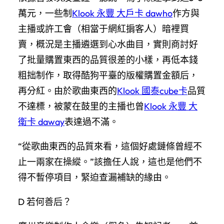
萬元，一些制
Klook 永豐 大戶卡 dawho
作方與
主播或許工會（相當于網紅掮客人）暗裡買
賣，概況是主播遴選到心水曲目，實則商討好
了批量購置東西的品質很差的小樣，再低本錢
粗拙制作，取得酷狗平臺的版權購置金額后，
再分紅。由於歌曲東西的
Klook 國泰cube卡
品質
不達標，被蒙在鼓里的主播也曾
Klook 永豐 大
衛卡 daway
表達過不滿。
“從歌曲東西的品質來看，這個好處鏈條曾經不
止一兩家在操縱。”該擔任人說，這也是他們不
得不暫停項目，緊迫查漏補缺的緣由。
D 若何善后？