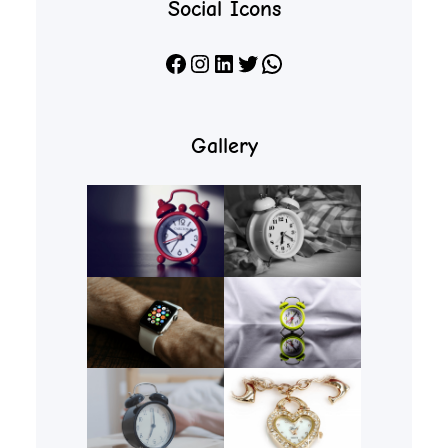
Social Icons
Facebook
Instagram
LinkedIn
X
WhatsApp
Gallery