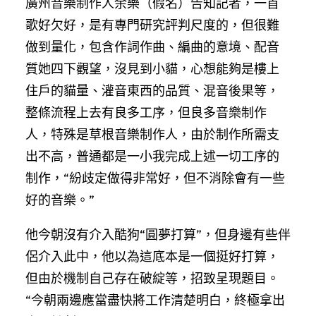
廣州音樂制作人余樂（假名）告知記者，一首
歌好欠好，是有專門研究評判尺度的，但很難
做到量化，包含作詞作曲、編曲的意境、配音
質她四下觀望，沒見到小貓，心想能夠是樓上
住戶的貓量、灌音東西的品質、混音後果等，
整條流程上去有良多工序，但良多音樂制作
人，特殊是草根音樂制作人，由於制作所需支
出不高，普通都是一小我完成上述一切工序的
制作，“紛歧定做得非常好，但不消除會有一些
好的音樂。”
他今朝沒有介入酷狗“圓夢打算”，但身邊有些伴
侶介入此中，他以為這底本是一個挺好打算，
但由於機制自己存在破綻等，招致呈現題目。
“今朝兩邊應當盡快將工作清楚明白，終極拿出