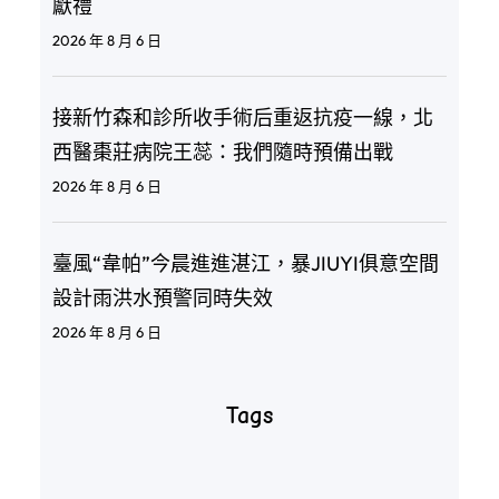
獻禮
2026 年 8 月 6 日
接新竹森和診所收手術后重返抗疫一線，北
西醫棗莊病院王蕊：我們隨時預備出戰
2026 年 8 月 6 日
臺風“韋帕”今晨進進湛江，暴JIUYI俱意空間
設計雨洪水預警同時失效
2026 年 8 月 6 日
Tags