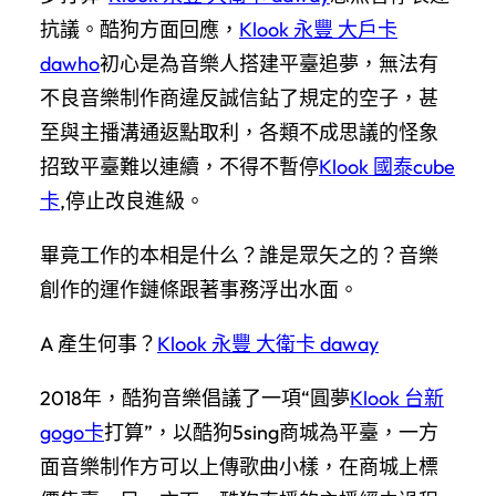
抗議。酷狗方面回應，
Klook 永豐 大戶卡
dawho
初心是為音樂人搭建平臺追夢，無法有
不良音樂制作商違反誠信鉆了規定的空子，甚
至與主播溝通返點取利，各類不成思議的怪象
招致平臺難以連續，不得不暫停
Klook 國泰cube
卡
,停止改良進級。
畢竟工作的本相是什么？誰是眾矢之的？音樂
創作的運作鏈條跟著事務浮出水面。
A 產生何事？
Klook 永豐 大衛卡 daway
2018年，酷狗音樂倡議了一項“圓夢
Klook 台新
gogo卡
打算”，以酷狗5sing商城為平臺，一方
面音樂制作方可以上傳歌曲小樣，在商城上標