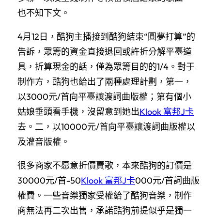
也不知下文。
4月12日，酷狗主播接到酷狗結束“圓夢打算”的
告訴，眾籌的資金直接退回或許折分解平臺道
具，折算現金的話，僅為眾籌目的的1/4。對于
制作方，酷狗也給出了兩種處理計劃，第一，
以3000元/首向平臺讓渡詞曲版權；第有個小
姑娘垂頭看手機，沒留意到她出
Klook 富邦J卡
去。二，以10000元/首向平臺讓渡詞曲版權以
及灌音版權。
很多商家不愿意折價賣歌，本來酷狗的訂價是
30000元/首-50
Klook 富邦J卡
000元/首詞曲版
權費。一些音樂獨家受權給了酷狗音樂，制作
商無法再二次出售，承諾酷狗前提似乎是獨一