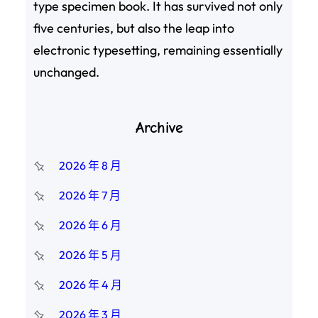
type specimen book. It has survived not only
five centuries, but also the leap into
electronic typesetting, remaining essentially
unchanged.
Archive
2026 年 8 月
2026 年 7 月
2026 年 6 月
2026 年 5 月
2026 年 4 月
2026 年 3 月