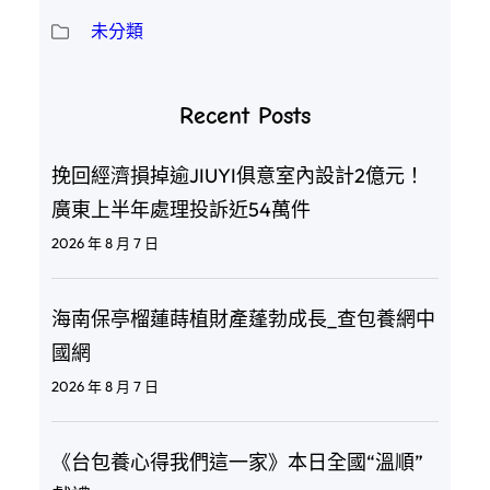
未分類
Recent Posts
挽回經濟損掉逾JIUYI俱意室內設計2億元！
廣東上半年處理投訴近54萬件
2026 年 8 月 7 日
海南保亭榴蓮蒔植財產蓬勃成長_查包養網中
國網
2026 年 8 月 7 日
《台包養心得我們這一家》本日全國“溫順”