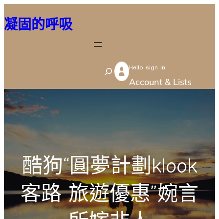
跳
凝固的呼吸
至
主
要
Hello sign in
內
S
Account & Lists
容
e
a
r
c
h
酷狗“圓夢計劃klook
客路 旅遊優惠”婉言