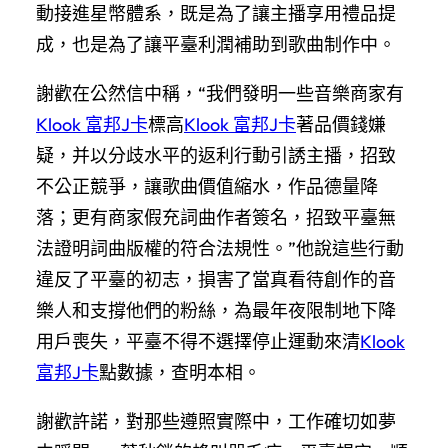
動接進星幣體系，既是為了讓主播享用禮品提
成，也是為了讓平臺利潤補助到歌曲制作中。
謝歡在公然信中稱，“我們發明一些音樂商家有
Klook 富邦J卡
標高
Klook 富邦J卡
著品價錢嫌
疑，并以分歧水平的返利行動引誘主播，招致
不公正競爭，讓歌曲價值縮水，作品德量降
落；更有商家假充詞曲作者簽名，招致平臺無
法證明詞曲版權的符合法規性。”他說這些行動
違反了平臺的初志，損害了當真看待創作的音
樂人和支撐他們的粉絲，為最年夜限制地下降
用戶喪失，平臺不得不選擇停止運動來清
Klook
富邦J卡
點數據，查明本相。
謝歡許諾，對那些遵照實際中，工作確切如夢