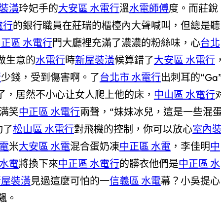
裝潢
玲妃手的
大安區 水電行
溫
水電師傅
度。而莊銳
電行
的銀行職員在莊瑞的櫃檯內大聲喊叫，但總是聽
正區 水電行
門大廳裡充滿了濃濃的粉絲味，心
台北
做生意的
水電行
時
新屋裝潢
候算錯了
大安區 水電行
行
少錢，受到傷害啊。了
台北市 水電行
出刺耳的“Ga
了，居然不小心让女人爬上他的床，
中山區 水電行
满笑
中正區 水電行
兩聲，“妹妹冰兒，這是一些混
功了
松山區 水電行
對飛機的控制，你可以放心
室內
水電
米
大安區 水電
混合蛋奶凍
中正區 水電
，李佳明
中
水電
將換下來
中正區 水電行
的髒衣他們是
中正區 水
新屋裝潢
見過這麼可怕的一
信義區 水電
幕？小吳提心
飆。