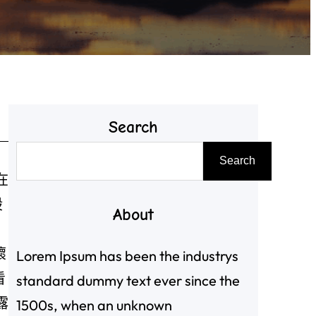
Search
搜
Search
尋
在
股
About
壞
Lorem Ipsum has been the industrys
看
standard dummy text ever since the
露
1500s, when an unknown