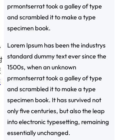
prmontserrat took a galley of type
and scrambled it to make a type
specimen book.
，
Lorem Ipsum has been the industrys
”
standard dummy text ever since the
对
1500s, when an unknown
蛋
prmontserrat took a galley of type
裝
and scrambled it to make a type
specimen book. It has survived not
only five centuries, but also the leap
into electronic typesetting, remaining
essentially unchanged.