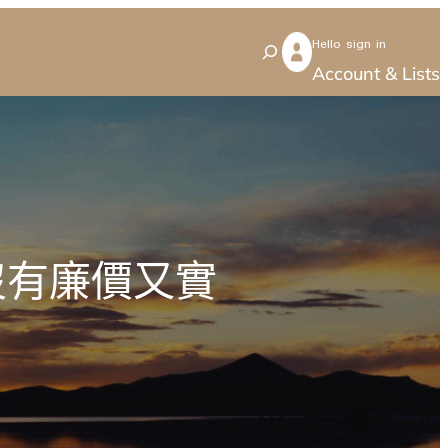
Hello sign in
S
Account & Lists
e
a
r
c
h
沒有廉價又實