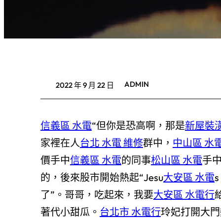
ADMIN
2022 年 9 月 22 日
信義區 水電
“但你是恐高啊，那是
新屋裝
家裡在人
台北 水電 維修
群中，
中山區 水
價手中
信義區 水電
的同事
松山區 水電
手
的，後來股市開始熱起“Jesu
大安區 水電
s
了”。哥哥，吃起來，我要
大安區 水電行
著代小甜瓜。
台北市 水電行
玲妃打開大門