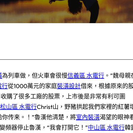
潢
為列車做，但火車會很慢
信義區 水電行
。”魏母親
電行
從1000萬元的家庭
裝潢設計
借來，根據原來的
中收購了很多工廠的股票，上市後是非常有利可圖
松山區 水電行
Christ山，野豬拱起我們家裡的紅薯
給你传来。！”魯漢他清楚，將
室內裝潢
渴望的眼神
變頻器停止魯漢，“我會打開它！”
中山區 水電行
韓