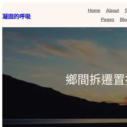
跳
Home
About
S
凝固的呼吸
至
Pages
Bl
主
要
內
容
鄉間拆遷置