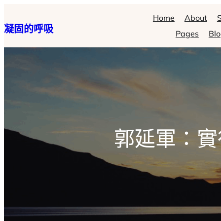
跳
Home
About
S
凝固的呼吸
至
Pages
Bl
主
要
內
容
郭延軍：實