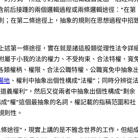
含前后接踵的兩個邏輯過程或兩條邏輯途徑：“在第
則；在第二條途徑上，抽象的規則在思想過程中招
上述第一條途徑，實在就是諸這般類從理性法令詳
附屬于小我的法的權力、不受拘束、合法特權、寬
的各類權柄、權限、合法公職特權、公職寬免中抽象
場地
、權利中抽象出個性構成“法權”；同時分辨從
“道義權利”，然后又從兩者中抽象出個性構成“剩余
成“權”這個最抽象的名詞。權記載的指稱范圍和社
規則性。
二條途徑”，現實上講的是不雅念世界的工作，但組