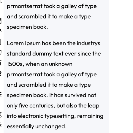
況
prmontserrat took a galley of type
、
and scrambled it to make a type
開
specimen book.
學
對
Lorem Ipsum has been the industrys
的
standard dummy text ever since the
行
1500s, when an unknown
治
prmontserrat took a galley of type
，
and scrambled it to make a type
共
specimen book. It has survived not
only five centuries, but also the leap
范
into electronic typesetting, remaining
示
essentially unchanged.