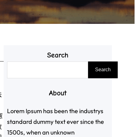
Search
搜
Search
尋
About
法
Lorem Ipsum has been the industrys
憲
standard dummy text ever since the
改
1500s, when an unknown