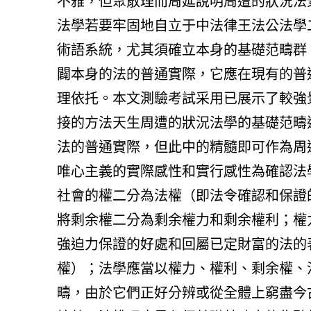
不雅，但聚散理而周延說明周遭的狀況法
法學若要牢固地自立于中法律王法公法學
術語系統，尤其須確立本身的基礎范疇群
闢本身的法的普通實際，它應在現有的普
理依托。本文測驗考試采用已展示了較強
接的方法天生周遭的狀況法學的基礎范疇
法的普通實際，但此中的精髓即可作為周
唯心主義的實際感性和實行感性為確認法
社會的權二分為法權（即法令確認和保證
將剩余權二分為剩余權力和剩余權利；權
強迫力保證的好處和回屬已定財富的法的
權）；法學應當以權力、權利、剩余權、
疇，由於它們正好分辨或從全體上窮盡今