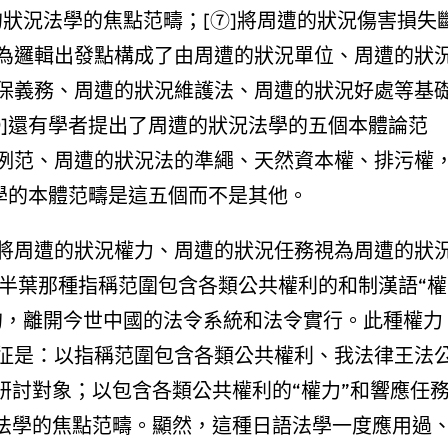
狀況法學的焦點范疇；[⑦]將周遭的狀況傷害損失
為邏輯出發點構成了由周遭的狀況單位、周遭的狀
保義務、周遭的狀況維護法、周遭的狀況好處等基
⑧]還有學者提出了周遭的狀況法學的五個本體論范
例范、周遭的狀況法的準繩、天然資本權、排污權
學的本體范疇是這五個而不是其他。
將周遭的狀況權力、周遭的狀況任務視為周遭的狀
上半葉那種指稱范圍包含各類公共權利的和制漢語“權
的，離開今世中國的法令系統和法令實行。此種權力
征是：以指稱范圍包含各類公共權利、我法律王法
研討對象；以包含各類公共權利的“權力”和響應任
為法學的焦點范疇。顯然，這種日語法學一度應用過