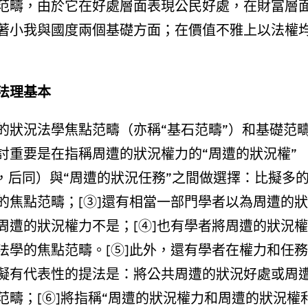
范疇，由於它在好處層面表現公民好處，在財富層
著小我與國度兩個基礎方面；在價值不雅上以法權
法理基本
的狀況法學焦點范疇（亦稱“基石范疇”）和基礎范
討重要是在指稱周遭的狀況權力的“周遭的狀況權”
，后同）與“周遭的狀況任務”之間做選擇：比擬多
的焦點范疇；[③]還有相當一部門學者以為周遭的狀
周遭的狀況權力不是；[④]也有學者將周遭的狀況權
法學的焦點范疇。[⑤]此外，還有學者在權力和任務
擬有代表性的提法是：將公共周遭的狀況好處或周
疇；[⑥]將指稱“周遭的狀況權力和周遭的狀況權