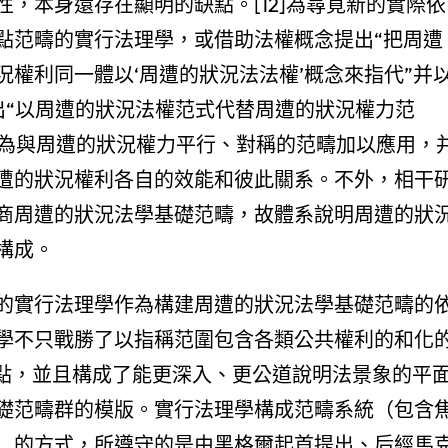
，本身還存在顯明的缺點。[12]為尋覓新的實際依
點范疇的實行法理學，或借助法權概念提出“把周遭
權利同一體以‘周遭的狀況法法權’概念來指代”并
提出“以周遭的狀況法權范式代替周遭的狀況權力范
利作為與周遭的狀況權力平行、對稱的范疇加以應用，
遭的狀況權利各自的效能和彼此關系。不外，相干
商周遭的狀況法學基礎范疇，故體系說明周遭的狀
構成。
的實行法理學作為構建周遭的狀況法學基礎范疇的
學不只戰勝了以指稱范圍包含各類公共權利的和化
缺點，並且構成了能更深入、更公道說明法景象的平
礎范疇群的模版。實行法理學構成范疇系統（包含
）的方式，所遵守的是由黑格爾起首提出、后經馬