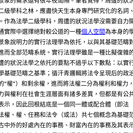
景象的需求還有很年夜間隔。筆者覺得，周遭的狀
二級學科之林，應盡快天生本身專門研究化的名詞
。作為法學二級學科，周遭的狀況法學沒需要自力
通實際中選擇絕對較公道的一種
個人空間
為本身的
景象說明力的實行法理學為依托，以與其基礎范疇
進而全部范疇系統。實行法理學雖是一種比擬復雜
遭的狀況法學之依托的要點不過乎以下數點：以實
學基礎范疇之基準；循汗青邏輯將法令呈現后的政
的“權”）和剩余權，進而將法權二分為權利和權力
力與權利在社會生涯層面有諸多差異，但都是有公
表示，因此回根結底是一個同一體或配合體（即法
法權、權、任務和法令（或法）共七個概念為基礎
古中外的好處內在的事務、財富內在的事務及其表