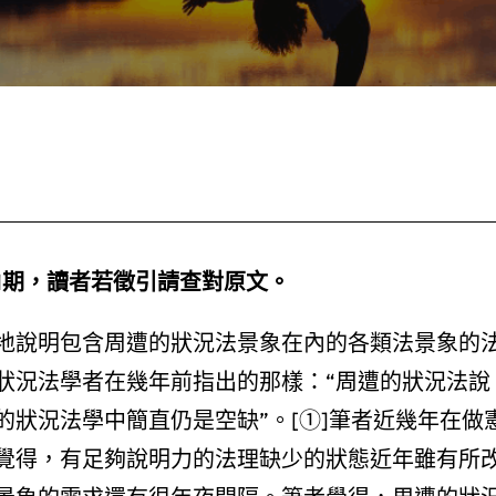
第1期，讀者若徵引請查對原文。
地說明包含周遭的狀況法景象在內的各類法景象的
狀況法學者在幾年前指出的那樣：“周遭的狀況法說
狀況法學中簡直仍是空缺”。[①]筆者近幾年在做
覺得，有足夠說明力的法理缺少的狀態近年雖有所