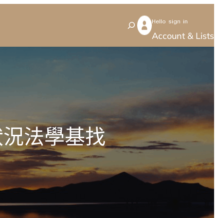
Hello sign in
S
Account & Lists
e
a
r
c
h
狀況法學基找