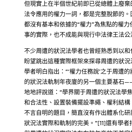
但現實上在半個世紀前即已從總體上廢棄
法令應用的權力一詞，都是完整脫節的。
都沒有基本和依據的“權力”為焦點的權
事的實際，也不成能與現行中法律王法公
不少周遭的狀況法學者也曾經熟悉到以和
盼望跳出這種實際框架來探尋周遭的狀況
學者明白指出：“‘權力任務說’之于周遭
的狀況法軌制年夜廈的另一個主要基石—
地地評說道：“學界關于周遭的狀況法學
和合法性、設置裝備擺設準繩、權利結構
不言自明的題目，簡直沒有作出體系化研
狀況法實際和軌制的完美。”[11]還有