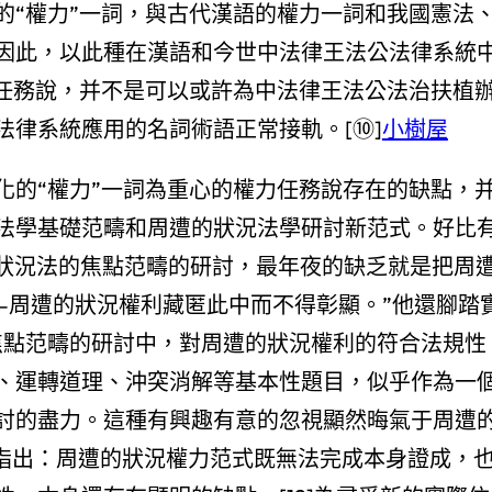
的“權力”一詞，與古代漢語的權力一詞和我國憲法
因此，以此種在漢語和今世中法律王法公法律系統
力任務說，并不是可以或許為中法律王法公法治扶植
法律系統應用的名詞術語正常接軌。[⑩]
小樹屋
化的“權力”一詞為重心的權力任務說存在的缺點，
法學基礎范疇和周遭的狀況法學研討新范式。好比
的狀況法的焦點范疇的研討，最年夜的缺乏就是把周
—周遭的狀況權利藏匿此中而不得彰顯。”他還腳踏
焦點范疇的研討中，對周遭的狀況權利的符合法規性
、運轉道理、沖突消解等基本性題目，似乎作為一
討的盡力。這種有興趣有意的忽視顯然晦氣于周遭
學者指出：周遭的狀況權力范式既無法完成本身證成，