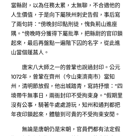
當縣尉，以為任務太累，太無聊，不合適他的
人生價值，于是向下屬陜州刺史告假，事后寫
了兩句詩：“傍晚封印點刑徒，愧負荊山進座
隅。”傍晚時分獲得下屬批準，把縣尉的官印鎖
起來，最后再盤點一遍階下囚的名字，從此進
山當個蓬菖人。
唐宋八大師之一的曾鞏也說過封印。公元
1072年，曾鞏在齊州（今山東濟南市）當知
州，清明節放假，他出城踏青，寫詩抒懷：“四
境帶牛無事日，兩衙封印不受拘束身。”假期里
沒有公事，騎著牛處處游玩，知州和通判都把
年夜印鎖起來，體驗到可貴的不受拘束安閒。
無論是唐朝仍是宋朝，官員們都有法定假