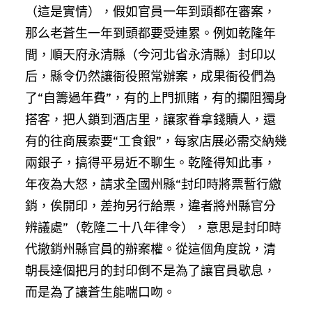
（這是實情），假如官員一年到頭都在審案，
那么老蒼生一年到頭都要受連累。例如乾隆年
間，順天府永清縣（今河北省永清縣）封印以
后，縣令仍然讓衙役照常辦案，成果衙役們為
了“自籌過年費”，有的上門抓賭，有的攔阻獨身
搭客，把人鎖到酒店里，讓家眷拿錢贖人，還
有的往商展索要“工食銀”，每家店展必需交納幾
兩銀子，搞得平易近不聊生。乾隆得知此事，
年夜為大怒，請求全國州縣“封印時將票暫行繳
銷，俟開印，差拘另行給票，違者將州縣官分
辨議處”（乾隆二十八年律令），意思是封印時
代撤銷州縣官員的辦案權。從這個角度說，清
朝長達個把月的封印倒不是為了讓官員歇息，
而是為了讓蒼生能喘口吻。