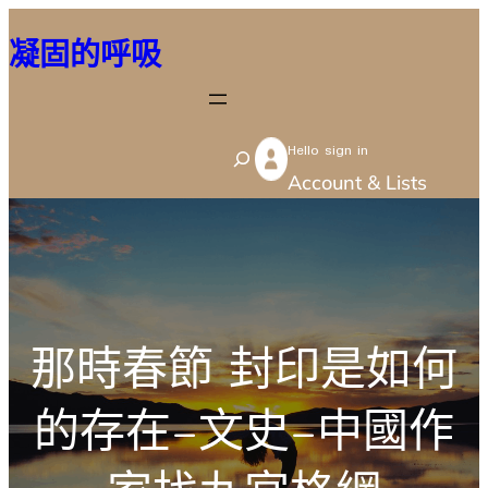
跳
凝固的呼吸
至
主
要
Hello sign in
內
S
Account & Lists
容
e
a
r
c
h
那時春節 封印是如何
的存在–文史–中國作