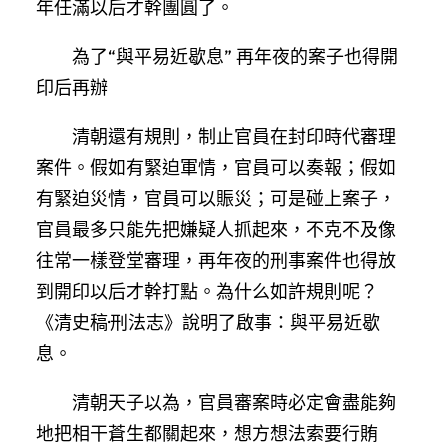
年任滿以后才幹團圓了。
為了“與平易近歇息” 再年夜的案子也得開
印后再辦
清朝還有規則，制止官員在封印時代審理
案件。假如有緊迫軍情，官員可以奏報；假如
有緊迫災情，官員可以賑災；可是碰上案子，
官員最多只能先把嫌疑人抓起來，不克不及像
往常一樣登堂審理，再年夜的刑事案件也得放
到開印以后才幹打點。為什么如許規則呢？
《清史稿·刑法志》說明了啟事：與平易近歇
息。
清朝天子以為，官員審案時必定會盡能夠
地把相干蒼生都關起來，想方想法索要行賄