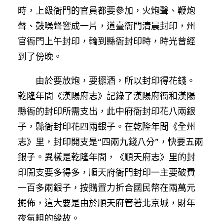
時，上級衙門的官員都要參加，火炮聲、鞭炮
聲、鼓噪聲響成一片，道臺衙門清晨封印，州
官衙門上午封印，輪到縣衙封印時，時光曾經
到了傍晚。
由於要放炮，要擺酒，所以封印得花錢。
乾隆年間《漢陽府志》記錄了漢陽府衙和漢陽
縣衙的封印所需支出，此中府衙封印花八兩銀
子，縣衙封印花四兩銀子。在乾隆年間《全州
志》里，封印開支是“四兩九錢八分”，快要五兩
銀子。異樣是乾隆年間，《順天府志》里的封
印開支要多得多，順天府衙門封印一主要破費
一百多兩銀子，按購置力折合國民幣在兩萬元
擺佈，這大要是由於順天府管著北京城，財年
夜氣粗的緣故。