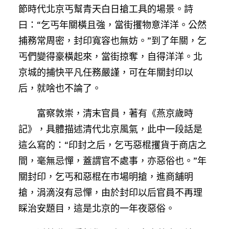
節時代北京丐幫青天白日搶工具的場景。詩
曰：“乞丐年關橫且強，當街攫物意洋洋。公然
捕務常周密，封印寬容也無妨。”到了年關，乞
丐們變得豪橫起來，當街掠奪，自得洋洋。北
京城的捕快平凡任務嚴謹，可在年關封印以
后，就啥也不論了。
富察敦崇，清末官員，著有《燕京歲時
記》，具體描述清代北京風氣，此中一段話是
這么寫的：“印封之后，乞丐惡棍攫貨于商店之
間，毫無忌憚，蓋謂官不處事，亦惡俗也。”年
關封印，乞丐和惡棍在市場明搶，進商舖明
搶，涓滴沒有忌憚，由於封印以后官員不再理
睬治安題目，這是北京的一年夜惡俗。