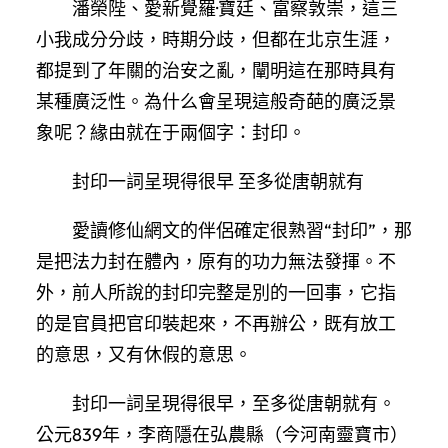
潘榮陛、愛新覺羅·寶廷、富察敦崇，這三
小我成分分歧，時期分歧，但都在北京生涯，
都提到了年關的治安之亂，闡明這在那時具有
某種廣泛性。為什么會呈現這般奇葩的廣泛景
象呢？緣由就在于兩個字：封印。
封印一詞呈現得很早 至多從唐朝就有
愛讀修仙網文的伴侶確定很熟習“封印”，那
是把法力封在體內，原有的功力無法發揮。不
外，前人所說的封印完整是別的一回事，它指
的是官員把官印裝起來，不再辦公，既有放工
的意思，又有休假的意思。
封印一詞呈現得很早，至多從唐朝就有。
公元839年，李商隱在弘農縣（今河南靈寶市）