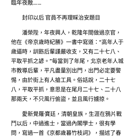
臨年夜敵……
封印以后 官員不再理睬治安題目
潘榮陛，年夜興人，乾隆年間做過京官，
他在《帝京歲時紀勝》一書中寫道：“高年人于
歲逼時，訓飭后輩謹嚴收支，又有二十七八、
平取平抓之諺。”每當到了年尾，北京老年人城
市教導后輩，平凡盡量別出門，出門必定要警
惕，由於街上有人搶工具。俗話說，二十七
八，平取平抓，意思是在尾月二十七、二十八
那兩天，不只風行偷盜，並且風行擄掠。
愛新覺羅·寶廷，清朝皇族，生涯在鴉片戰
鬥以后，中過進士，當過內閣學士，很有學
問，寫過一首《京都歲暮竹枝詞》，描述了春