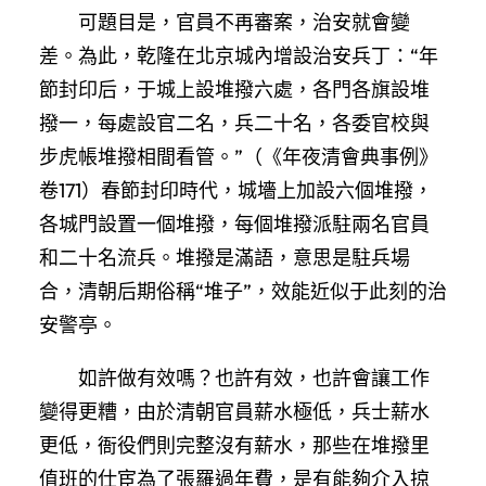
可題目是，官員不再審案，治安就會變
差。為此，乾隆在北京城內增設治安兵丁：“年
節封印后，于城上設堆撥六處，各門各旗設堆
撥一，每處設官二名，兵二十名，各委官校與
步虎帳堆撥相間看管。”（《年夜清會典事例》
卷171）春節封印時代，城墻上加設六個堆撥，
各城門設置一個堆撥，每個堆撥派駐兩名官員
和二十名流兵。堆撥是滿語，意思是駐兵場
合，清朝后期俗稱“堆子”，效能近似于此刻的治
安警亭。
如許做有效嗎？也許有效，也許會讓工作
變得更糟，由於清朝官員薪水極低，兵士薪水
更低，衙役們則完整沒有薪水，那些在堆撥里
值班的仕宦為了張羅過年費，是有能夠介入掠