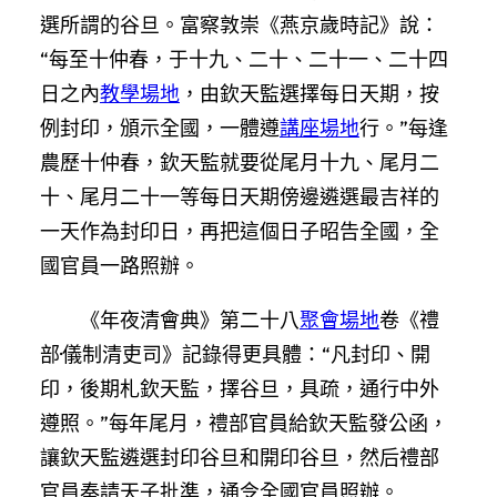
選所謂的谷旦。富察敦崇《燕京歲時記》說：
“每至十仲春，于十九、二十、二十一、二十四
日之內
教學場地
，由欽天監選擇每日天期，按
例封印，頒示全國，一體遵
講座場地
行。”每逢
農歷十仲春，欽天監就要從尾月十九、尾月二
十、尾月二十一等每日天期傍邊遴選最吉祥的
一天作為封印日，再把這個日子昭告全國，全
國官員一路照辦。
《年夜清會典》第二十八
聚會場地
卷《禮
部·儀制清吏司》記錄得更具體：“凡封印、開
印，後期札欽天監，擇谷旦，具疏，通行中外
遵照。”每年尾月，禮部官員給欽天監發公函，
讓欽天監遴選封印谷旦和開印谷旦，然后禮部
官員奏請天子批準，通令全國官員照辦。