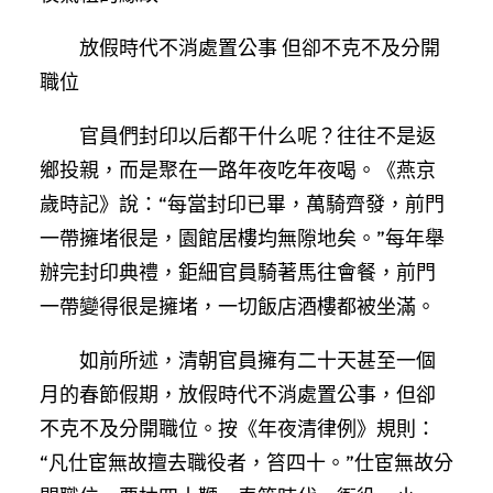
放假時代不消處置公事 但卻不克不及分開
職位
官員們封印以后都干什么呢？往往不是返
鄉投親，而是聚在一路年夜吃年夜喝。《燕京
歲時記》說：“每當封印已畢，萬騎齊發，前門
一帶擁堵很是，園館居樓均無隙地矣。”每年舉
辦完封印典禮，鉅細官員騎著馬往會餐，前門
一帶變得很是擁堵，一切飯店酒樓都被坐滿。
如前所述，清朝官員擁有二十天甚至一個
月的春節假期，放假時代不消處置公事，但卻
不克不及分開職位。按《年夜清律例》規則：
“凡仕宦無故擅去職役者，笞四十。”仕宦無故分