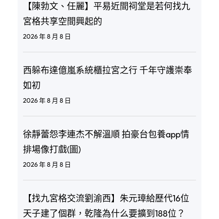
【陳勃文、任麗】平易近間祠堂是若何找九
宮格共享空間興起的
2026 年 8 月 8 日
西躲布達億嵐系統櫃拉宮之行 千年守護崇奉
如初
2026 年 8 月 8 日
徐靜蕾怨李連杰不解溫順 拍豪台包養app情
排場像打戲(圖)
2026 年 8 月 8 日
【找九宮格交流劉渝西】朱元璋給歷代16位
天子建了個群，乾隆為什么要擴到188位？