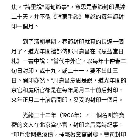
焦。”詩里說“兩旬節事”，意思是春節封印長達
二十天，并不像《匯東手談》里說的每年都封
印一個月。
到了清朝早期，春節封印就真的長達一個
月了。道光年間禮部侍郎周壽昌在《思益堂日
札》一書中說：“當代中外官，以每年十仲春二
旬日封印，或十九，或二十一，要不出此三
日。開印亦然。”周壽昌意思是說，道光年間的
京官和處所官都是在每年尾月二十前后封印，
來年正月二十前后開印，妥妥的封印一個月。
光緒三十二年（1906年），一個名叫許寶
蘅的文人在北京當小官，封印之后寫詩紀事：
“叩戶漸聞追酒債，揮毫著意寫對聯。曹司封印