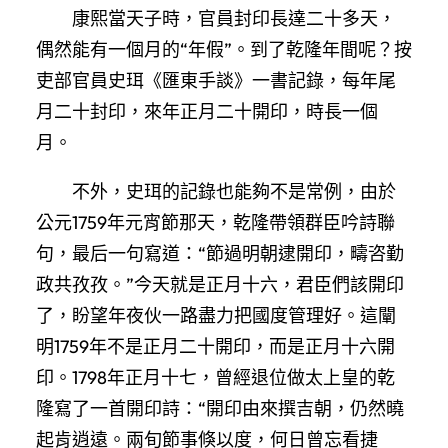
康熙當天子時，官員封印長達二十多天，
偶然能有一個月的“年假”。到了乾隆年間呢？按
吏部官員史珥《匯東手談》一書記錄，每年尾
月二十封印，來年正月二十開印，時長一個
月。
不外，史珥的記錄也能夠不是常例，由於
公元1759年元宵節那天，乾隆帶領群臣吟詩聯
句，最后一句寫道：“節過明朝逮開印，疇咨勤
政共孜孜。”今天就是正月十六，君臣們該開印
了，盼望年夜伙一路盡力把國度管理好。這闡
明1759年不是正月二十開印，而是正月十六開
印。1798年正月十七，曾經退位做太上皇的乾
隆寫了一首開印詩：“開印由來撰吉朝，仍然曉
起肯逍遠。兩旬節事倏以度，何日曾忘看捷