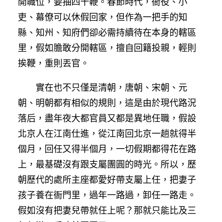
開職位，要抽四十鞭。春節時代，衙役、小
吏、幕僚可以休假回家，但作為一把手的知
縣、知州、知府們卻必需持續待在本身的轄區
里，假如膽敢分開轄區，擅自回籍投親，輕則
挨鞭，重則丟官。
實在也不只僅是清朝，唐朝、宋朝、元
朝、明朝都有相似的規則，這是由於現代路況
落后，盡年夜大都官員又都是異地任職，假設
北京人在江南仕進，從江南回北京一趟就得半
個月，回任又得半個月，一切假期都得花在路
上，最基礎沒有跟支屬團圓的時光。所以，歷
朝歷代的處所主座都愛好帶支屬上任，把妻子
孩子養在衙門里，過年一路過，卸任一路走。
假如沒有把妻兒帶就任上呢？那就只能比及三