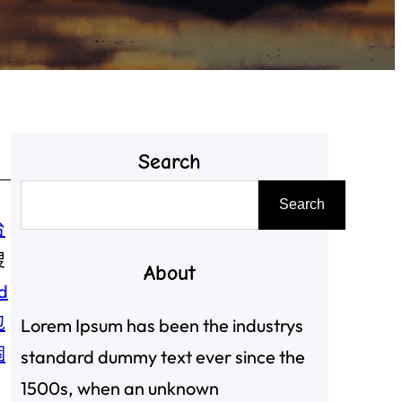
Search
搜
Search
尋
台
搜
About
d
包
Lorem Ipsum has been the industrys
個
standard dummy text ever since the
1500s, when an unknown