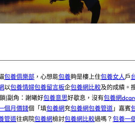
貓
包養俱樂部
，心想能
包養
夠是樓上住
包養女人
戶
網
以
包養情婦
包養留言板
企
包養網比較
及的成績。
鎖|副角：謝曦好
包養意思
好歇息，沒有
包養網dcar
一個月價錢
個「填
包養網
充
包養網
包養管道
」嘉賓
養管道
往病院
包養網
檢討
包養網比較
過嗎？
包養一