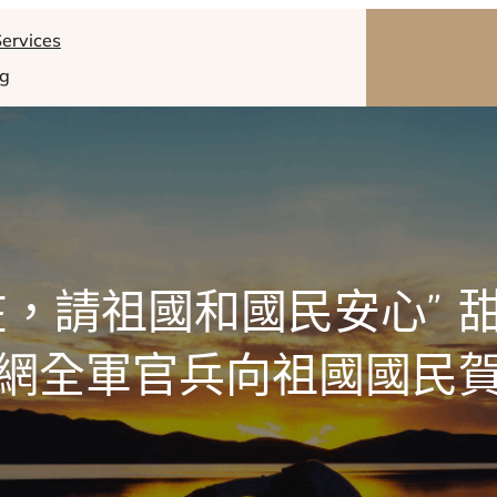
ervices
og
在，請祖國和國民安心” 
網全軍官兵向祖國國民