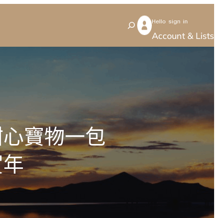
Hello sign in
S
Account & Lists
e
a
r
c
h
甜心寶物一包
賀年