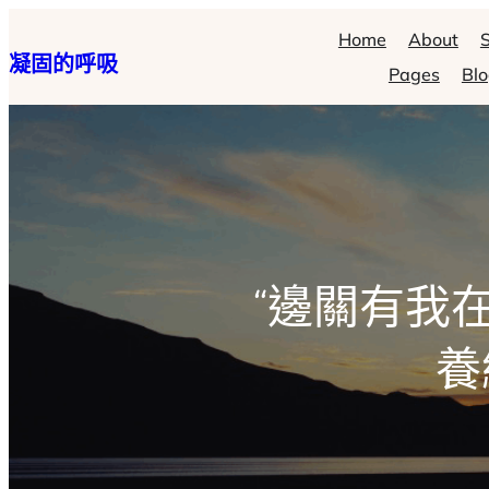
跳
Home
About
S
凝固的呼吸
至
Pages
Bl
主
要
內
容
“邊關有我
養