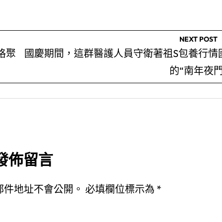
NEXT POST
格聚
國慶期間，這群醫護人員守衛著祖S包養行情
的“南年夜門
發佈留言
郵件地址不會公開。
必填欄位標示為
*