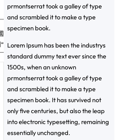
prmontserrat took a galley of type
and scrambled it to make a type
specimen book.
國
”
Lorem Ipsum has been the industrys
standard dummy text ever since the
1500s, when an unknown
prmontserrat took a galley of type
and scrambled it to make a type
specimen book. It has survived not
only five centuries, but also the leap
into electronic typesetting, remaining
essentially unchanged.