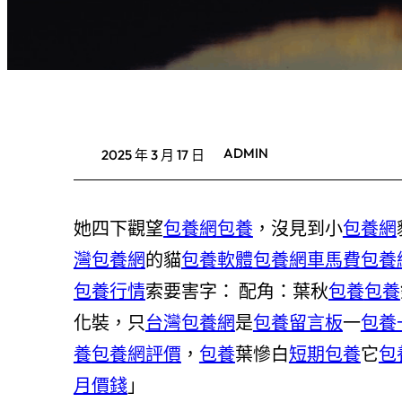
ADMIN
2025 年 3 月 17 日
她四下觀望
包養網
包養
，沒見到小
包養網
灣包養網
的貓
包養軟體
包養網車馬費
包養
包養行情
索要害字： 配角：葉秋
包養
包養
化裝，只
台灣包養網
是
包養留言板
一
包養
養
包養網評價
，
包養
葉慘白
短期包養
它
包
月價錢
」