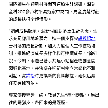
團隊師生在迎新村展開可連續生計調研，深刻
全村200多戶村平易近家中訪問，周全清楚村莊
的成長扶植全體情形。
“調研成果顯示，迎新村面對多更生計挑釁，需
求充足應用地盤潛力，進一個步驟完
講授場地
善村落的成長計劃，加大力度個人工作技巧培
訓，推進經濟成長多樣化和可連續成長。”徐虹
說。今朝，兩邊已著手共建小站稻產物創意開
闢孵化基地，并決議在迎新村樹立常態化不雅
測點，實
講授
時更換新的資料數據，確保后續
任務有據可依。
專家傳授奔赴一線，教員先生“串門走親”，邁出
往的是腳步，帶回來的是經歷。