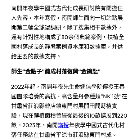
南開年夜學中國式古代化成長研討院有關擔任
人先容，本年寒假，南開師生面向一切站點展
開第二輪全籠罩調研。除了搜集相干數據外，
還有針對性地構成了80余個典範案例，扶植全
國村落成長的靜態案例資本庫和數據庫，并供
給主要的數據支持。
師生“金點子”釀成村落復興“金鑰匙”
2022年起，南開年夜先生命迷信學院傳授王春
國團隊培養的高抗、高含量丹參種類“NK 1號”在
甘肅省莊浪縣韓店鎮東門村展開田間蒔植實
驗，現在蒔植面積曾經從最後的10畝擴展到220
畝。2023年，南開
講授
年夜學中國式古代化村
落任務站在甘肅省平涼市莊浪縣東門村成。