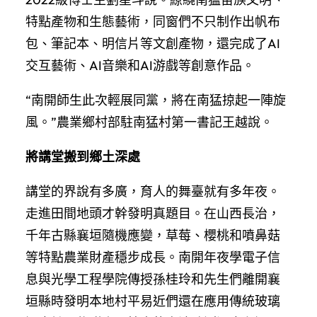
特點產物和生態藝術，同窗們不只制作出帆布
包、筆記本、明信片等文創產物，還完成了AI
交互藝術、AI音樂和AI游戲等創意作品。
“南開師生此次輕展同黨，將在南猛掠起一陣旋
風。”農業鄉村部駐南猛村第一書記王越說。
將講堂搬到鄉土深處
講堂的界說有多廣，育人的舞臺就有多年夜。
走進田間地頭才幹發明真題目。在山西長治，
千年古縣襄垣隨機應變，草莓、櫻桃和噴鼻菇
等特點農業財產穩步成長。南開年夜學電子信
息與光學工程學院傳授孫桂玲和先生們離開襄
垣縣時發明本地村平易近們還在應用傳統玻璃