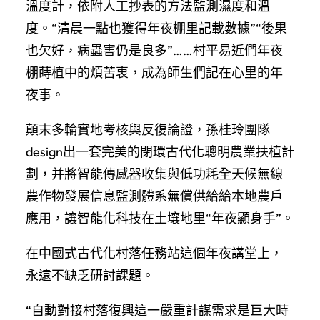
溫度計，依附人工抄表的方法監測濕度和溫
度。“清晨一點也獲得年夜棚里記載數據”“後果
也欠好，病蟲害仍是良多”……村平易近們年夜
棚蒔植中的煩苦衷，成為師生們記在心里的年
夜事。
顛末多輪實地考核與反復論證，孫桂玲團隊
design出一套完美的閉環古代化聰明農業扶植計
劃，并將智能傳感器收集與低功耗全天候無線
農作物發展信息監測體系無償供給給本地農戶
應用，讓智能化科技在土壤地里“年夜顯身手”。
在中國式古代化村落任務站這個年夜講堂上，
永遠不缺乏研討課題。
“自動對接村落復興這一嚴重計謀需求是巨大時