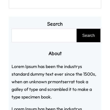
Search
搜
Search
尋
About
Lorem Ipsum has been the industrys
standard dummy text ever since the 1500s,
when an unknown prmontserrat took a
galley of type and scrambled it to make a
type specimen book.
Lorem Ipsum has been the industrys