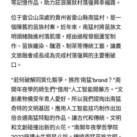
等記憶作品，助力莊浪展就村落復興幸福路。
位于雷公山深處的貴州省雷山縣南猛村，是一
個陳舊的苗族村寨。近年來，南猛村將苗族文
明頭緒融進村落肌理，經由過程發掘蘆笙制
作、苗族蠟染、釀酒、制茶等傳統工藝，讓農
文旅融會成長成為完成村落復興的主要衝破
口。
“若何破解同質化競爭，擦亮‘南猛’brand？”南
開年夜學的師生們“借用”人工智能開藥方。“文
創產物備受年青人愛好，所以我們提掏出南猛
奇特的文明基因，應用人工智能技巧制作出加
倍合適南猛特點的作品，讓古代和傳統、文明
和文創碰撞出新的火花。”南開年夜學哲學院
2022級博士生劉星斗說。繚繞南猛苗族文明、