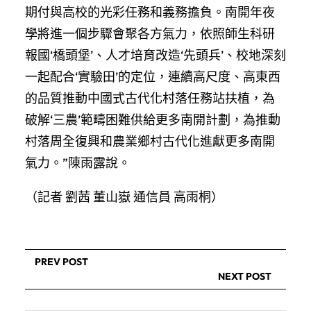
期付與高校的光彩任務和義務擔負。南開年夜
學將進一個步驟會聚各方氣力，依照師生科研
報國‘橋頭堡’、人才培育改造‘先頭兵’、校地深刻
一起配合‘實驗田’的定位，連續高尺度、高東西
的品質推動中國式古代化村落任務站扶植，為
破解‘三農’範疇困難供給更多南開計劃，為推動
村落周全復興和農業鄉村古代化進獻更多南開
氣力。”陳雨露說。
（記者 劉茜 董山嶽 通信員 高雨桐）
PREV POST
NEXT POST