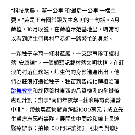
“科技助農，‘第一公里’和‘最后一公里’一樣主
要。”這是王春國常跟先生念叨的一句話。4月
蒔植，10月收獲，在蒔植示范基地里，時常可
以看到師生們與村平易近一路繁忙的身影。
一顆種子孕育一條財產鏈，一支辦事隊守護村
落“安康線”，一個鏡頭記載村落文明扶植。在莊
浪的村落任務站，師生們的身影進進出出，他
們為莊浪打造從種子、種苗到智能化蒔植治理
跳舞教室
和終極藥材東西的品質檢測的全鏈條
處理計劃；辦事“南開年夜學—莊浪縣電商運營
中間”，帶動農產物發賣跨越1000萬元；成立先
生醫療志愿辦事隊，展開集中問診和線上長途
醫療辦事；拍攝《東門·耕讀第》《東門·對聯》