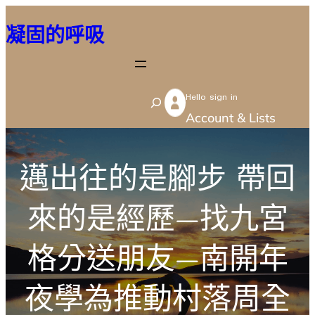
跳
凝固的呼吸
至
主
要
Hello sign in
內
S
Account & Lists
容
e
a
r
邁出往的是腳步 帶回
c
來的是經歷—找九宮
h
格分送朋友—南開年
夜學為推動村落周全