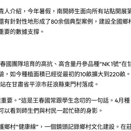
責人介紹，今年暑假，南開師生面向所有站點開展
還有針對性地形成了80余個典型案例，建設全國鄉
重要的數據支撐。
春國團隊培育的高抗、高含量丹參品種“NK 1號”在
，如今種植面積已經從最初的10畝擴大到220畝
作站在甘肅省平涼市莊浪縣東門村落成。
一樣重要。”這是王春國常跟學生念叨的一句話。4月種
常可以看到師生們與村民一起忙碌的身影。
護鄉村“健康線”，一個鏡頭記錄鄉村文化建設。在