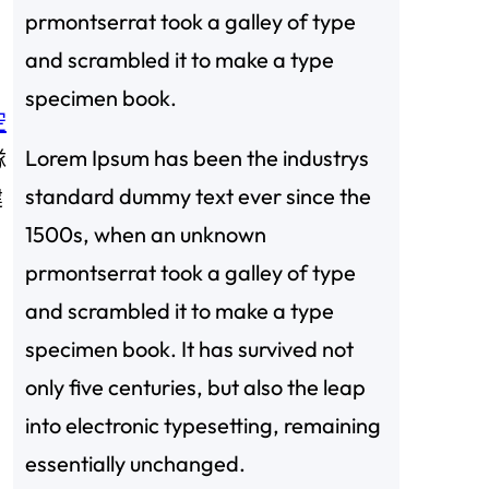
prmontserrat took a galley of type
and scrambled it to make a type
specimen book.
空
Lorem Ipsum has been the industrys
隊
standard dummy text ever since the
建
1500s, when an unknown
prmontserrat took a galley of type
and scrambled it to make a type
specimen book. It has survived not
，
only five centuries, but also the leap
into electronic typesetting, remaining
essentially unchanged.