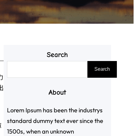
Search
搜
Search
尋
力
出
About
Lorem Ipsum has been the industrys
standard dummy text ever since the
庫
1500s, when an unknown