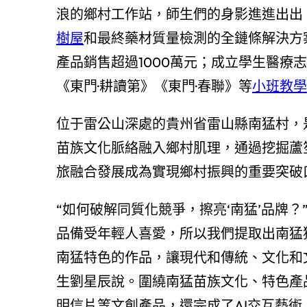
浪的鄉村工作站，師生們的身影進進出出
樹屋
和最終藥材質量檢測的全鏈條解決方
產品銷售超過1000萬元；成立學生醫療
《東門·耕讀第》《東門·春聯》等
小班教學
位于雷公山深處的貴州省雷山縣南猛村，
苗族文化脈絡融入鄉村肌理，通過挖掘蘆
旅融合發展成為實現鄉村振興的重要突破
“如何破解同質化競爭，擦亮‘南猛’品牌？
品備受年輕人喜愛，所以我們提取出南猛
南猛特色的作品，讓現代和傳統、文化和文
生劉星辰說。圍繞南猛苗族文化、特色產
明信片等文創產品，還完成了AI交互藝術、