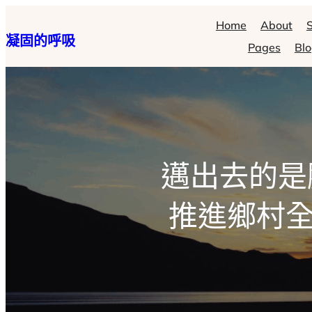
跳
Home
About
S
凝固的呼吸
至
Pages
Bl
主
要
內
容
邁出去的是
推進鄉村全