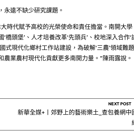
，永遠不缺少研究課題。
偉大時代賦予高校的光榮使命和責任擔當。南開大學
‘橋頭堡’、人才培養改革‘先頭兵’、校地深入合作‘
國式現代化鄉村工作站建設，為破解‘三農’領域難
和農業農村現代化貢獻更多南開力量。”陳雨露說。
NEXT POST
新華全媒+丨郊野上的藝術樂土_查包養網中