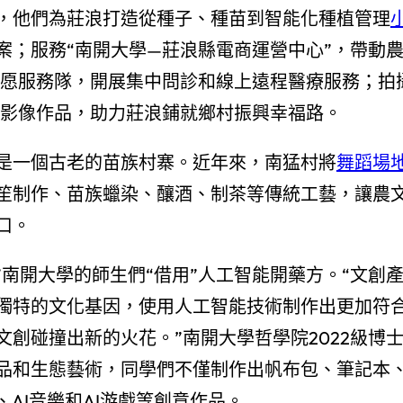
，他們為莊浪打造從種子、種苗到智能化種植管理
案；服務“南開大學—莊浪縣電商運營中心”，帶動
志愿服務隊，開展集中問診和線上遠程醫療服務；拍
影像作品，助力莊浪鋪就鄉村振興幸福路。
是一個古老的苗族村寨。近年來，南猛村將
舞蹈場
笙制作、苗族蠟染、釀酒、制茶等傳統工藝，讓農
口。
”南開大學的師生們“借用”人工智能開藥方。“文創
獨特的文化基因，使用人工智能技術制作出更加符
創碰撞出新的火花。”南開大學哲學院2022級博
品和生態藝術，同學們不僅制作出帆布包、筆記本
AI音樂和AI游戲等創意作品。