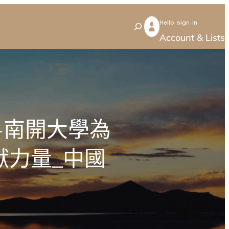
Hello sign in
S
Account & Lists
e
a
r
c
h
—南開大學為
獻力量_中國