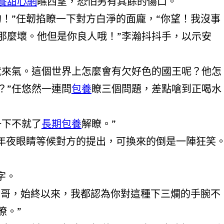
養甜心網
瞧西望，恐怕另有其餘的傷口。
任韌掐瞭一下對方白淨的面龐，“你望！我沒事
那麼壞。他但是你良人哦！”李瀚抖抖手，以示安
氣。這個世界上怎麼會有欠好色的國王呢？他怎
？”任悠然一連問
包養
瞭三個問題，差點嗆到正喝水
下不就了
長期包養
解瞭。”
眼睛等候對方的提出，可換來的倒是一陣狂笑
字。
，始終以來，我都認為你對這種下三爛的手腕不
瞭。”