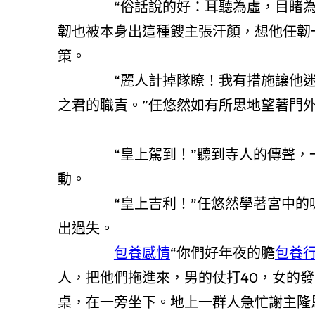
“俗話說的好：耳聽為虛，目睹為實！
韌也被本身出這種餿主張汗顏，想他任韌
策。
“麗人計掉隊瞭！我有措施讓他迷上
之君的職責。”任悠然如有所思地望著門
“皇上駕到！”聽到寺人的傳聲，一桌
動。
“皇上吉利！”任悠然學著宮中的鳴法
出過失。
包養感情
“你們好年夜的膽
包養
人，把他們拖進來，男的仗打40，女的
桌，在一旁坐下。地上一群人急忙謝主隆