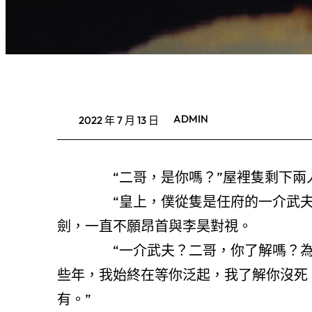
ADMIN
2022 年 7 月 13 日
“二哥，是你嗎？”屋裡隻剩下兩人
“皇上，僕從隻是任府的一介武夫，
劍，一直不願昂首與李昊對視。
“一介武夫？二哥，你了解嗎？為瞭你
些年，我始終在等你泛起，我了解你沒死
有。”