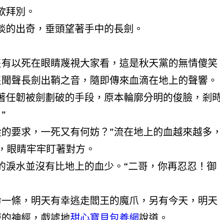
欲拜別。
的出奇，垂頭望著手中的長劍。
以死在眼睛蔑視大家看，這是秋天黨的無情傻笑
隻聞聲長劍出鞘之音，隨即傳來血滴在地上的聲響。
韌被劍劃破的手段，原本輪廓分明的俊臉，剎
”
求，一死又有何妨？”流在地上的血越來越多
，眼睛牢牢盯著對方。
水並沒有比地上的血少。“二哥，你再忍忍！御
條，明天有幸逃走閻王的魔爪，另有今天，明天
痺的神經，戲謔地
甜心寶貝包養網
說道。