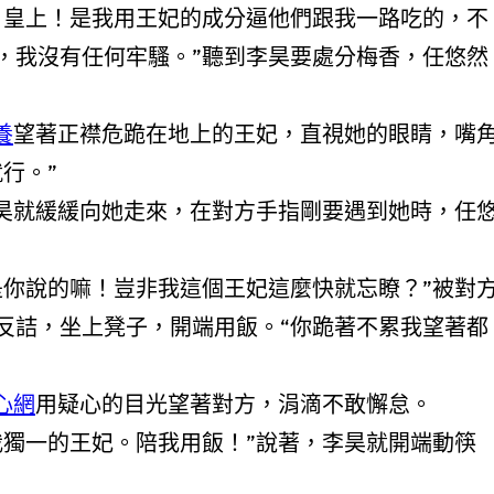
上！是我用王妃的成分逼他們跟我一路吃的，不
，我沒有任何牢騷。”聽到李昊要處分梅香，任悠然
養
望著正襟危跪在地上的王妃，直視她的眼睛，嘴
行。”
緩緩向她走來，在對方手指剛要遇到她時，任
的嘛！豈非我這個王妃這麼快就忘瞭？”被對
反詰，坐上凳子，開端用飯。“你跪著不累我望著都
心網
用疑心的目光望著對方，涓滴不敢懈怠。
一的王妃。陪我用飯！”說著，李昊就開端動筷