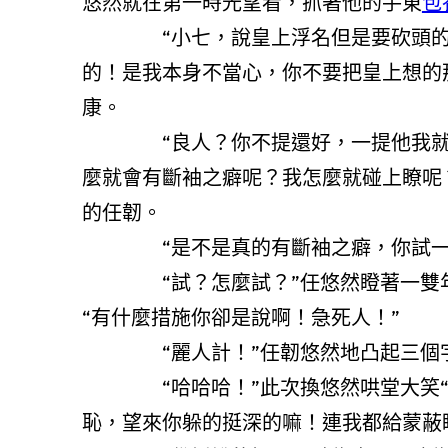
悠然就在第一時光望看，抓著他的手東
包
“小七，說皇上浮名但是要砍頭的！”
的！是我本身不當心，你不要把皇上想的
康。
“良人？你不提還好，一提他我就來
麼就會有斷袖之癖呢？我怎麼就碰上瞭呢
的任韌。
“是不是真的有斷袖之癖，你試一
“試？怎麼試？”任悠然瞪著一雙年夜
“有什麼措施你卻是說啊！急死人！”
“麗人計！”任韌悠然地凸起三個
“哈哈哈！”此次換悠然哄堂大笑“哥
恥，望來你躲的挺深的嘛！連我都給蒙蔽