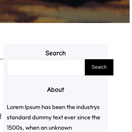
Search
搜
Search
尋
About
Lorem Ipsum has been the industrys
沒
standard dummy text ever since the
1500s, when an unknown