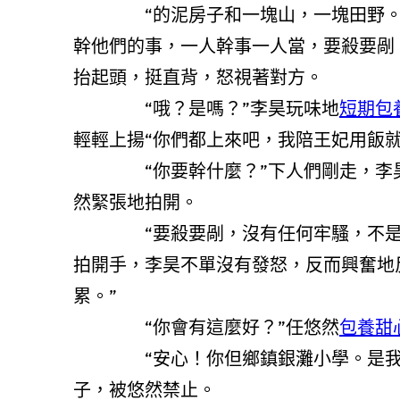
“的泥房子和一塊山，一塊田野。皇
幹他們的事，一人幹事一人當，要殺要剮
抬起頭，挺直背，怒視著對方。
“哦？是嗎？”李昊玩味地
短期包
輕輕上揚“你們都上來吧，我陪王妃用飯就
“你要幹什麼？”下人們剛走，李昊就
然緊張地拍開。
“要殺要剮，沒有任何牢騷，不是你說
拍開手，李昊不單沒有發怒，反而興奮地
累。”
“你會有這麼好？”任悠然
包養甜
“安心！你但鄉鎮銀灘小學。是我獨
子，被悠然禁止。