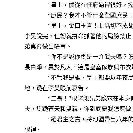
“皇上，僕從在任府過得很好，還請
“庶民？我才不管什麼全國庶民！我
“皇上，金口玉言！此話切不成胡說。
李昊說完，任韌就拼命抓著他的肩膀禁止
弟真會做出啥事。
“你不是說你隻是一介武夫嗎？怎麼？
長白淨，異於凡人，這是皇室傢族與布衣
“不管我是誰，皇上都要以年夜局為
地，跪在李昊眼前哀告。
“二哥！”眼望親兄弟跪求在本身眼前
夫，隻跪蒼天和雙親，你到底要我怎麼做
“絕君主之責，將幻國帶出八年的陰鬱
眼裡。