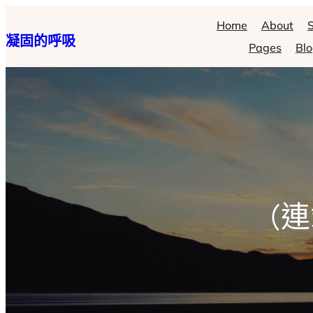
跳
Home
About
S
凝固的呼吸
至
Pages
Bl
主
要
內
容
(