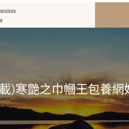
ervices
og
連載)寒艷之巾幗王包養網妃