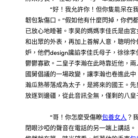
“好！我允許你！但你隻能呆在我望得
韌包紮傷口。“假如他有什麼閃掉，你們
已放心地睡著。李昊的媽媽李佳氏是由宮
和出眾的外表，再加上善解人意，聰明伶
妒，他們design讒諂李佳氏母子，徐
鬱鬱寡歡。二皇子李瀚在此時靠近他，兩
國舅倡議的一場政變，讓李瀚也卷進此中
瀚瓜熟蒂落成為太子，是將來的國王。先
放逐到邊疆，從此音訊全無，僅剩的八皇
“哥！你怎麼受傷瞭
包養女人
？
閉眼沙啞的聲音在電話的另一端上講話。