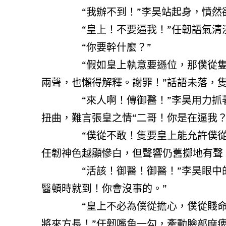
“我辦不到！”李昊站起身，憤然
“皇上！不要逼我！”任韌語氣清淡
“你要幹什麼？”
“假如皇上執意要遜位，那僕從隻有
兩聲，也懶得解釋。謝罪！”話語未落，
“來人啊！傳御醫！”李昊用力抓著任
扭曲，難言張皇之情“二哥！你是在逼我？
“僕從不敢！隻要皇上能允許僕從的要
任韌神色越顯慘白，但聲響仍舊擲地有聲
“活該！御醫！御醫！”李昊眼中的淚
醫頓時就到！你會沒事的。”
“皇上不必為僕從擔心，僕從賤命一
將來方長！”任韌嘴角一勾，牽動臉部麻