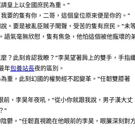
皇上以全國庶民為重。”
要的隻有你，二哥，這個皇位原來便是你的。”
要是被亂臣賊子聞聲，受苦的隻有庶民。”未
。語氣毫無欣慰，隻有焦急，他怕這個被他寵壞的
此刻肯認我瞭？”李昊望著肩上的雙手，手指
最年
包養站長
夜的區別。
重，此刻幻國的權勢經不起變革。”任韌雙膝著
，李昊年夜吼，“從小你就跟我說，男子漢大丈
？”
。”任韌直視跪在他眼前的李昊，眼簾深刻對