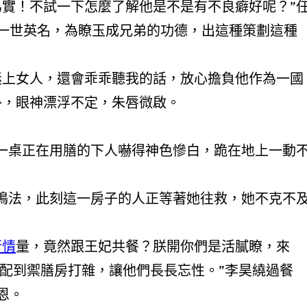
不試一下怎麼了解他是不是有不良癖好呢？”
一世英名，為瞭玉成兄弟的功德，出這種策劃這種
女人，還會乖乖聽我的話，放心擔負他作為一國
外，眼神漂浮不定，朱唇微啟。
正在用膳的下人嚇得神色慘白，跪在地上一動
，此刻這一房子的人正等著她往救，她不克不
行情
量，竟然跟王妃共餐？朕開你們是活膩瞭，來
發配到禦膳房打雜，讓他們長長忘性。”李昊繞過餐
恩。