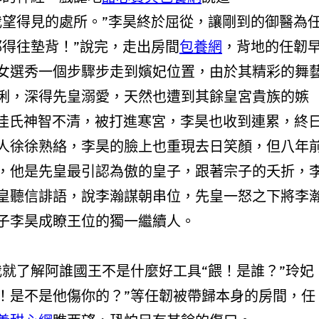
見的處所。”李昊終於屈從，讓剛到的御醫為
都得往墊背！”說完，走出房間
包養網
，背地的任韌
女選秀一個步驟步走到嬪妃位置，由於其精彩的舞
俐，深得先皇溺愛，天然也遭到其餘皇宮貴族的嫉
徐李佳氏神智不清，被打進寒宮，李昊也收到連累，終
人徐徐熟絡，李昊的臉上也重現去日笑顏，但八年
，他是先皇最引認為傲的皇子，跟著宗子的夭折，
皇聽信誹語，說李瀚謀朝串位，先皇一怒之下將李
子李昊成瞭王位的獨一繼續人。
我就了解阿誰國王不是什麼好工具“餵！是誰？”玲妃
！是不是他傷你的？”等任韌被帶歸本身的房間，任