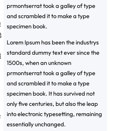
prmontserrat took a galley of type
and scrambled it to make a type
等
specimen book.
弟
Lorem Ipsum has been the industrys
standard dummy text ever since the
纖
1500s, when an unknown
prmontserrat took a galley of type
and scrambled it to make a type
specimen book. It has survived not
only five centuries, but also the leap
into electronic typesetting, remaining
方
essentially unchanged.