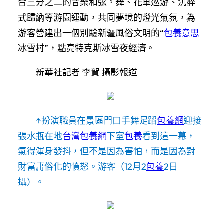
合三分之二的音樂和弦。舞、花車巡游、沉醉
式歸納等游園運動，共同夢境的燈光氣氛，為
游客營建出一個別驗新疆風俗文明的“
包養意思
冰雪村”，點亮特克斯冰雪夜經濟。
新華社記者 李賀 攝影報道
↑扮演職員在景區門口手舞足蹈
包養網
迎接
張水瓶在地
台灣包養網
下室
包養
看到這一幕，
氣得渾身發抖，但不是因為害怕，而是因為對
財富庸俗化的憤怒。游客（12月2
包養
2日
攝）。