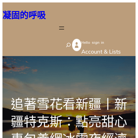
跳
凝固的呼吸
至
主
要
Hello sign in
內
S
Account & Lists
容
e
a
r
c
h
追著雪花看新疆丨新
疆特克斯：點亮甜心