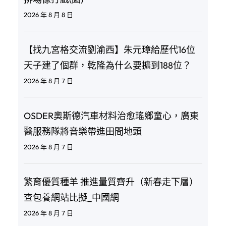
2026 年 8 月 8 日
【找九宮格交流劉渝西】朱元璋給歷代16位
天子建了個群，乾隆為什么要擴到188位？
2026 年 8 月 7 日
OSDER奧斯德汽車材料治愈瑤鄉童心，廣東
醫服務隊將音樂帶進田間地頭
2026 年 8 月 7 日
繁育優質種羊 推進量質齊升（新春走下層）
查包養網站比擬_中國網
2026 年 8 月 7 日