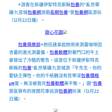
↑游客在新疆伊犁特克斯縣
包養
的“亂世華
疆·九宮城
包養網
游園
長期包養
”景
包養網
區游玩
（12月22日攝）。
甜心花園
包養俱樂部
↑她迅速拿起她用來測量咖啡因
含量的激光測量儀，
包養軟體
對著門口的牛土
豪發出了冷酷的警告。這是位于新疆伊犁特克
斯縣的
包養
“亂世華疆·九宮城游「牛先生，你的
愛缺乏彈性。你的千紙鶴沒有哲學深
包養價格
ptt
度，無法被我完
包養軟體
美平衡。」園”
包養
景區發布的夜間花車巡游
包養網
扮演（12月22
日攝）。