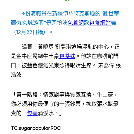
↑扮演職員在新疆伊犁特克斯縣的“亂世華
疆·九宮城游園”景區扮演
包養網
歌
包養網站
舞
（12月22日攝）。
編纂：黃曉勇 劉夢琪這場混亂的中心，正
是金牛座霸總牛土豪
包養妹
。他站在咖啡館門
口，被藍色傻氣光束照得眼睛生疼。 宋為偉 張
浩波
「第一階段：情感對等與質感互換。牛土豪，
你必須用你最便宜的一張鈔票，換取張水瓶最
貴的一
包養
滴淚水。」
TC:sugarpopular900