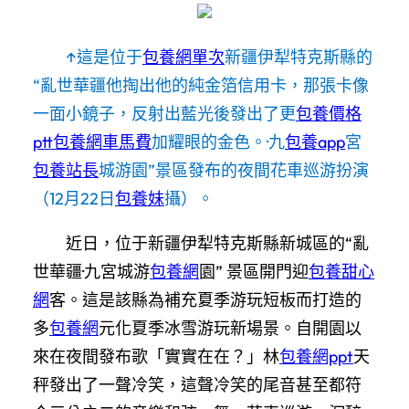
↑這是位于
包養網單次
新疆伊犁特克斯縣的
“亂世華疆他掏出他的純金箔信用卡，那張卡像
一面小鏡子，反射出藍光後發出了更
包養價格
ptt
包養網車馬費
加耀眼的金色。·九
包養app
宮
包養站長
城游園”景區發布的夜間花車巡游扮演
（12月22日
包養妹
攝）。
近日，位于新疆伊犁特克斯縣新城區的“亂
世華疆·九宮城游
包養網
園” 景區開門迎
包養甜心
網
客。這是該縣為補充夏季游玩短板而打造的
多
包養網
元化夏季冰雪游玩新場景。自開園以
來在夜間發布歌「實實在在？」林
包養網ppt
天
秤發出了一聲冷笑，這聲冷笑的尾音甚至都符