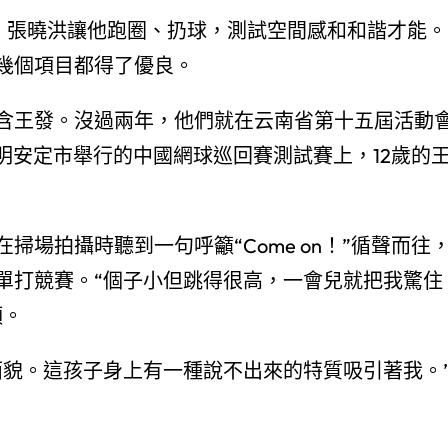
時，張曉洪讓他跑圈、扔球，測試空間感和和諧才能。
幾個項目都得了優良。
包含王發。沒過兩年，他們就在云南省第十五屆活動
昆明安定市舉行的中國網球巡回賽測試賽上，12歲的
場拍攝時聽到一句呼籲“Come on！”循聲而往
單打競賽。“個子小但跳得很高，一會兒就把我驚住
頭。
面貌。這孩子身上有一種說不出來的特質吸引著我。