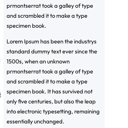
prmontserrat took a galley of type
and scrambled it to make a type
specimen book.
Lorem Ipsum has been the industrys
standard dummy text ever since the
黑
1500s, when an unknown
prmontserrat took a galley of type
and scrambled it to make a type
specimen book. It has survived not
幾
only five centuries, but also the leap
into electronic typesetting, remaining
essentially unchanged.