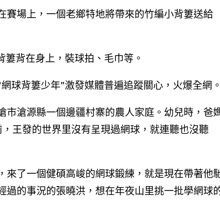
在賽場上，一個老鄉特地將帶來的竹編小背簍送給
把背簍背在身上，裝球拍、毛巾等。
“網球背簍少年”激發媒體普遍追蹤關心，火爆全網
滄市滄源縣一個邊疆村寨的農人家庭。幼兒時，爸
前，王發的世界里沒有呈現過網球，就連聽也沒聽
，來了一個健碩高峻的網球鍛練，就是現在帶著他
經過的事況的張曉洪，想在年夜山里挑一批學網球