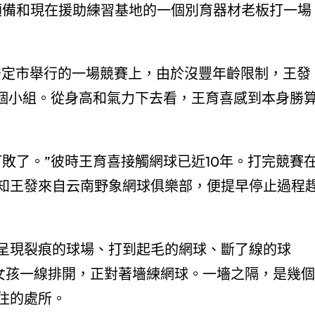
預備和現在援助練習基地的一個別育器材老板打一場
安定市舉行的一場競賽上，由於沒豐年齡限制，王發
一個小組。從身高和氣力下去看，王育喜感到本身勝
敗了。”彼時王育喜接觸網球已近10年。打完競賽
知王發來自云南野象網球俱樂部，便提早停止過程
呈現裂痕的球場、打到起毛的網球、斷了線的球
孩女孩一線排開，正對著墻練網球。一墻之隔，是幾個
住的處所。