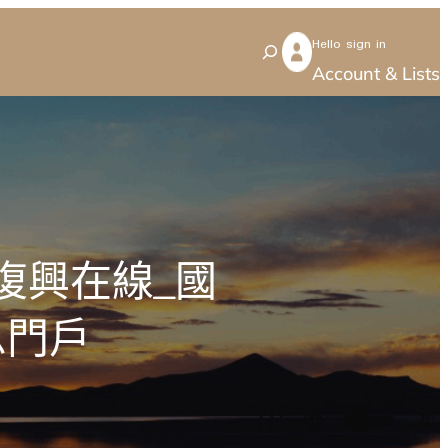
Hello sign in
S
Account & Lists
e
a
r
c
h
復興在線_國
息門戶