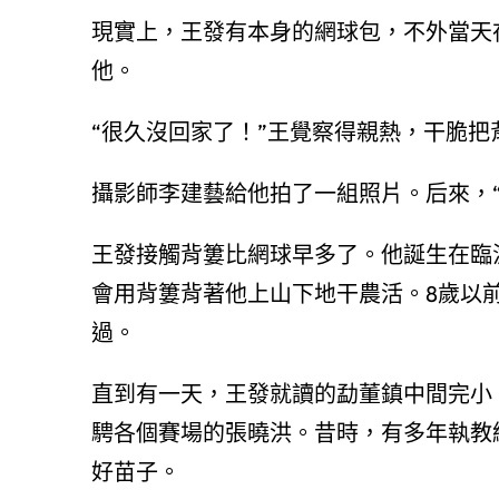
現實上，王發有本身的網球包，不外當天
他。
“很久沒回家了！”王覺察得親熱，干脆
攝影師李建藝給他拍了一組照片。后來，
王發接觸背簍比網球早多了。他誕生在臨
會用背簍背著他上山下地干農活。8歲以
過。
直到有一天，王發就讀的勐董鎮中間完小
騁各個賽場的張曉洪。昔時，有多年執教
好苗子。