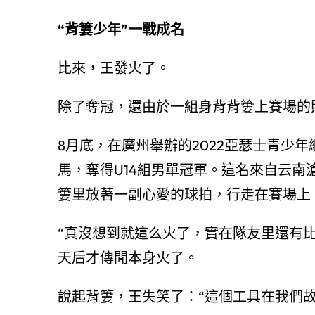
“背簍少年”一戰成名
比來，王發火了。
除了奪冠，還由於一組身背背簍上賽場的
8月底，在廣州舉辦的2022亞瑟士青少
馬，奪得U14組男單冠軍。這名來自云
簍里放著一副心愛的球拍，行走在賽場上
“真沒想到就這么火了，實在隊友里還有
天后才傳聞本身火了。
說起背簍，王失笑了：“這個工具在我們