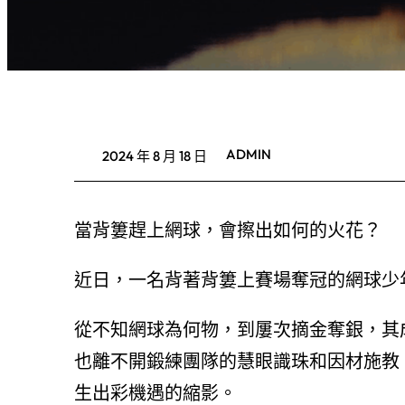
ADMIN
2024 年 8 月 18 日
當背簍趕上網球，會擦出如何的火花？
近日，一名背著背簍上賽場奪冠的網球少
從不知網球為何物，到屢次摘金奪銀，其
也離不開鍛練團隊的慧眼識珠和因材施教
生出彩機遇的縮影。