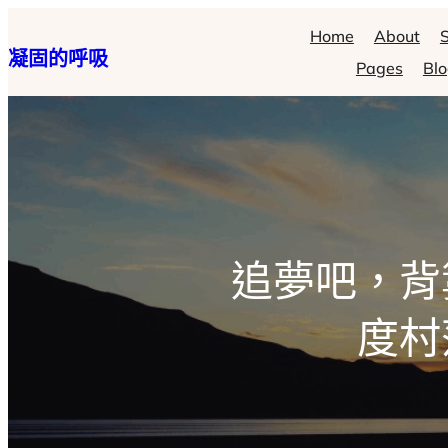
跳
Home
About
S
凝固的呼吸
至
Pages
Bl
主
要
內
容
追夢吧，背
度村