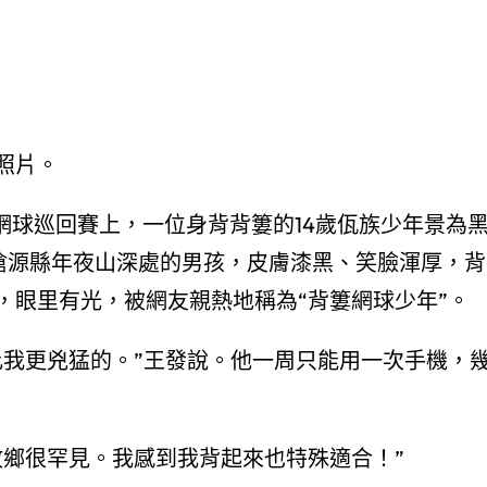
照片。
年網球巡回賽上，一位身背背簍的14歲佤族少年景為
南滄源縣年夜山深處的男孩，皮膚漆黑、笑臉渾厚，背
，眼里有光，被網友親熱地稱為“背簍網球少年”。
比我更兇猛的。”王發說。他一周只能用一次手機，
故鄉很罕見。我感到我背起來也特殊適合！”