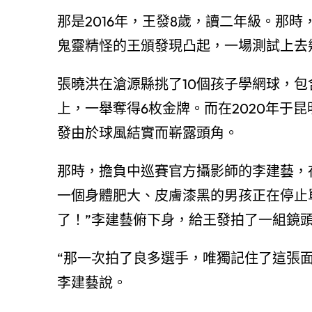
那是2016年，王發8歲，讀二年級。那
鬼靈精怪的王頒發現凸起，一場測試上去
張曉洪在滄源縣挑了10個孩子學網球，
上，一舉奪得6枚金牌。而在2020年于
發由於球風結實而嶄露頭角。
那時，擔負中巡賽官方攝影師的李建藝，在掃
一個身體肥大、皮膚漆黑的男孩正在停止
了！”李建藝俯下身，給王發拍了一組鏡
“那一次拍了良多選手，唯獨記住了這張
李建藝說。