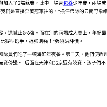
與加入了3場競賽，此中一場青
包養
少年賽，兩場成
賽我們是直接奔著冠軍往的。”擔任帶隊的云南野象
發，遺憾止步8強。而在別的兩場成人賽上，年紀最
的比賽型選手，遇強則強！”張曉洪評價。
和隊員們吃了一頓海鮮年夜餐。第二天，他們便趕
備賽傍邊。“后面在天津和北京還有競賽，孩子們不