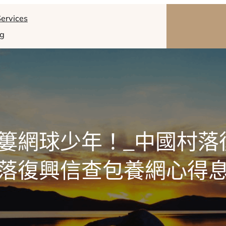
ervices
og
簍網球少年！_中國村落
落復興信查包養網心得