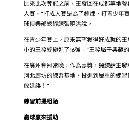
比來此次奪冠之前，王發回在成都等地餐
人賽。“打成人賽是為了錘煉，打青少年
球俱樂部總鍛練張曉洪說。
在青少年賽上，原來無望獲得好成就的王
小的王發終極進了16強。“王發屬于典範
在廣州奪冠當晚，作為嘉獎，鍛練請王發
河北廊坊的練習基地，投進到嚴重的練習
敢延誤！”
練習前提粗陋
贏球贏來援助