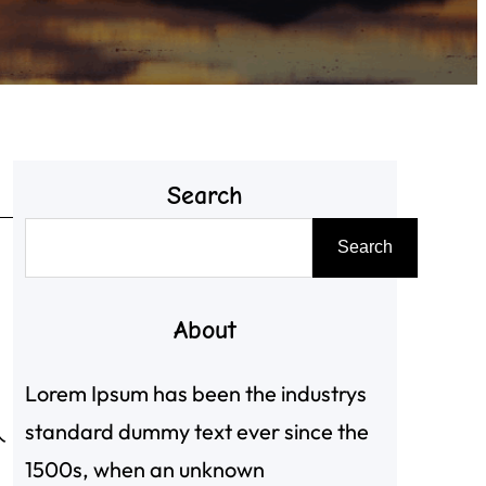
Search
搜
Search
尋
About
Lorem Ipsum has been the industrys
，
standard dummy text ever since the
人
1500s, when an unknown