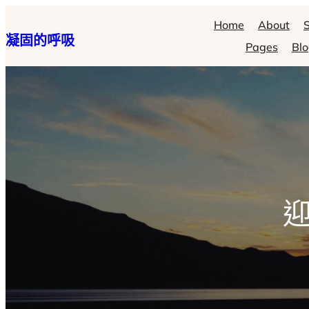
跳
Home
About
S
凝固的呼吸
至
Pages
Bl
主
要
內
容