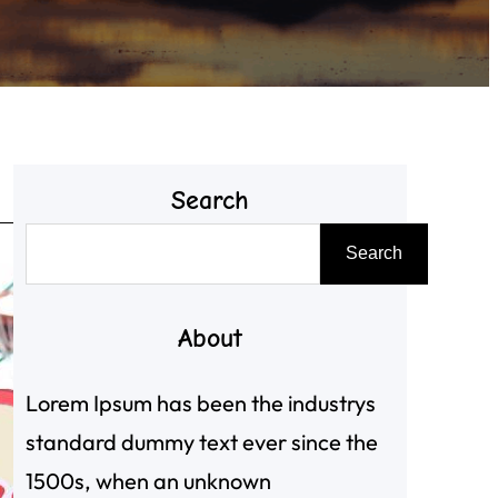
Search
搜
Search
尋
About
Lorem Ipsum has been the industrys
standard dummy text ever since the
1500s, when an unknown