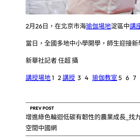
2月26日，在北京市海
瑜伽場地
淀區中
講
當日，全國多地中小學開學，師生迎接新
新華社記者 任超 攝
講授場地
1 2
講授
3 4
瑜伽教室
5 6 7
PREV POST
增進綠色輪迴低碳有韌性的農業成長_找
空間中國網