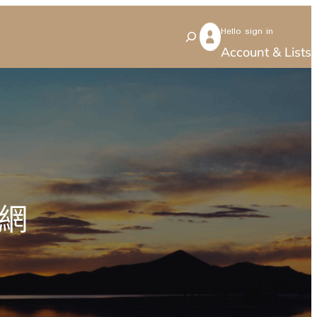
Hello sign in
S
Account & Lists
e
a
r
c
h
網