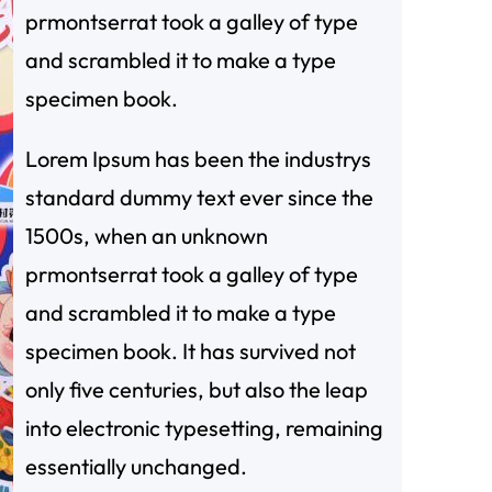
prmontserrat took a galley of type
and scrambled it to make a type
specimen book.
Lorem Ipsum has been the industrys
standard dummy text ever since the
1500s, when an unknown
prmontserrat took a galley of type
and scrambled it to make a type
specimen book. It has survived not
only five centuries, but also the leap
into electronic typesetting, remaining
essentially unchanged.