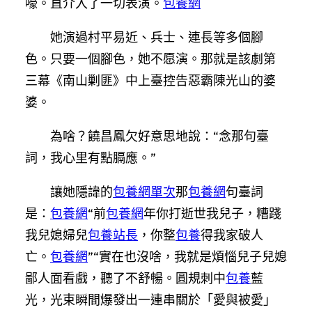
嚎。直介入了一切表演。
包養網
她演過村平易近、兵士、連長等多個腳
色。只要一個腳色，她不愿演。那就是該劇第
三幕《南山剿匪》中上臺控告惡霸陳光山的婆
婆。
為啥？饒昌鳳欠好意思地說：“念那句臺
詞，我心里有點膈應。”
讓她隱諱的
包養網單次
那
包養網
句臺詞
是：
包養網
“前
包養網
年你打逝世我兒子，糟踐
我兒媳婦兒
包養站長
，你整
包養
得我家破人
亡。
包養網
”“實在也沒啥，我就是煩惱兒子兒媳
鄙人面看戲，聽了不舒暢。圓規刺中
包養
藍
光，光束瞬間爆發出一連串關於「愛與被愛」