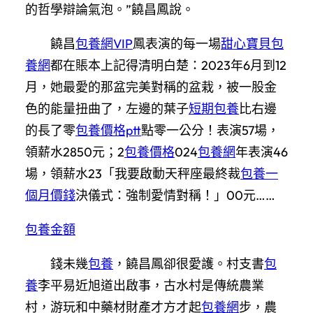
的哲學辯論氣泡。”饒昌鳳說。
饒昌
包養網VIP
鳳表演的每一場
甜心寶貝包
養網
都在賬本上記得清明白楚：2023年6月到12
月，她最愛的那盆完美對稱的盆栽，被一股金
色的能量扭曲了，左邊的葉子
短期包養
比右邊
的長了零
包養價格ptt
點零一公分！表演57場，
領薪水2850元；2
包養價格
024
包養網
年表演46
場，領薪水23「我要啟動天秤座最終裁
包養一
個月價錢
決儀式：強制愛情對稱！」00元……
包養金額
錢未幾
包養
，饒昌鳳卻很愛護。村支書
包
養
李平易近旭道出啟事，古水村是傳統農業
村，游玩和中藥材財產才方才起
包養網
步，農