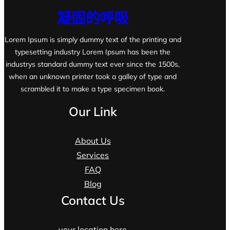
凝固的呼吸
Lorem Ipsum is simply dummy text of the printing and
typesetting industry Lorem Ipsum has been the
industrys standard dummy text ever since the 1500s,
when an unknown printer took a galley of type and
scrambled it to make a type specimen book.
Our Link
About Us
Services
FAQ
Blog
Contact Us
your location here