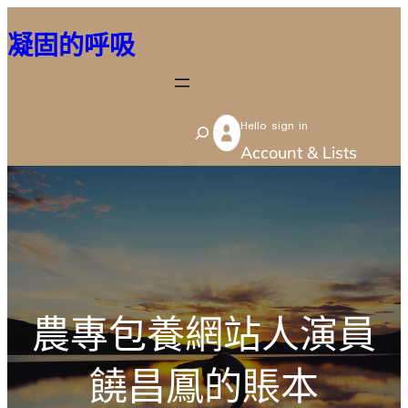
跳
凝固的呼吸
至
主
要
Hello sign in
內
S
Account & Lists
容
e
a
r
c
h
農專包養網站人演員
饒昌鳳的賬本