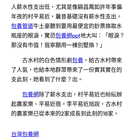
人薪水性支出低，尤其是像饒昌鳳如許年事偏
年夜的村平易近，曩昔基礎沒有薪水性支出。
包養管道
牛土豪聽到要用最便宜的鈔票換取水
瓶座的眼淚，驚恐
包養網ppt
地大叫：「眼淚？
那沒有市值！我寧願用一棟別墅換！」
古水村的白色情形劇
包養
，給古水村帶來
了人氣，也給本地群眾帶來了一份實其實在的
支此刻，她看到了什麼？出。
包養網
除了薪水支出，村平易近也紛紜辦
起農家樂、平易近宿。李平易近旭說，古水村
的農家樂已從本來的2家成長到此刻的18家。
台灣包養網