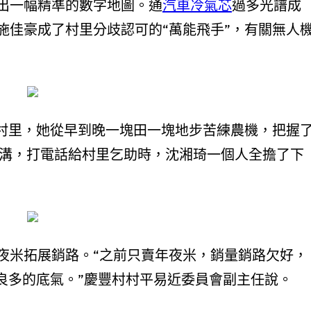
出一幅精準的數字地圖。通
汽車冷氣芯
過多光譜成
施佳豪成了村里分歧認可的“萬能飛手”，有關無人
了村里，她從早到晚一塊田一塊地步苦練農機，把握
開溝，打電話給村里乞助時，沈湘琦一個人全擔了下
夜米拓展銷路。“之前只賣年夜米，銷量銷路欠好，
良多的底氣。”慶豐村村平易近委員會副主任說。