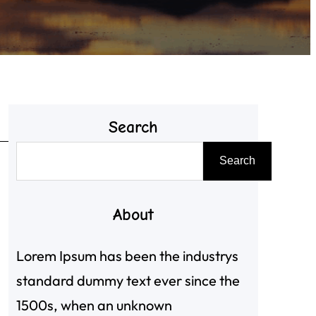
Search
搜
Search
尋
About
Lorem Ipsum has been the industrys
standard dummy text ever since the
1500s, when an unknown