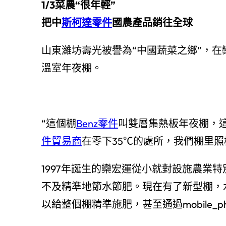
1/3菜農“很年輕”
把中
斯柯達零件
國農產品銷往全球
山東濰坊壽光被譽為“中國蔬菜之鄉”，
溫室年夜棚。
“這個棚
Benz零件
叫雙層集熱板年夜棚，
件貿易商
在零下35℃的處所，我們棚里照
1997年誕生的欒宏運從小就對設施農業
不及精準地節水節肥。現在有了新型棚，
以給整個棚精準施肥，甚至通過mobile_p