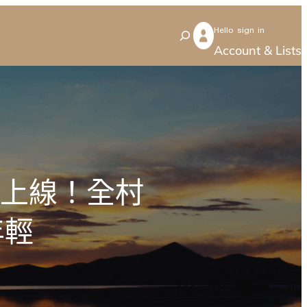
Hello sign in
S
Account & Lists
e
a
r
c
h
價上線！全村
年輕