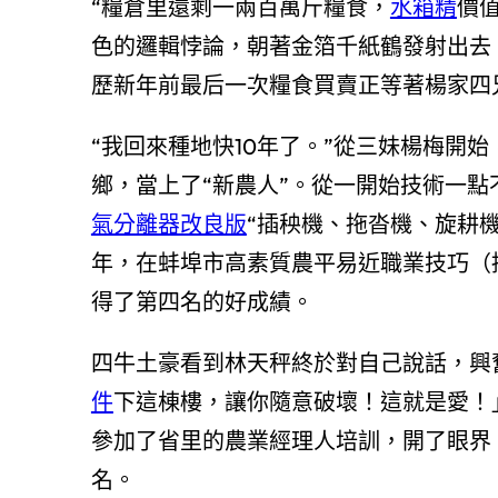
“糧倉里還剩一兩百萬斤糧食，
水箱精
價
色的邏輯悖論，朝著金箔千紙鶴發射出去
歷新年前最后一次糧食買賣正等著楊家四
“我回來種地快10年了。”從三妹楊梅開
鄉，當上了“新農人”。從一開始技術一
氣分離器改良版
“插秧機、拖沓機、旋耕
年，在蚌埠市高素質農平易近職業技巧（
得了第四名的好成績。
四牛土豪看到林天秤終於對自己說話，興
件
下這棟樓，讓你隨意破壞！這就是愛！」
參加了省里的農業經理人培訓，開了眼界。
名。