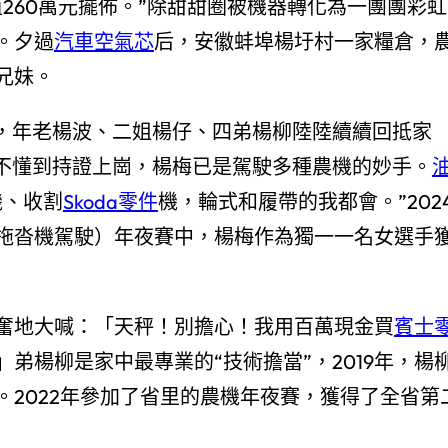
值260萬元擺佈。”除甜甜圈被機器轉化為一團團彩虹
。夕過
汽車空氣芯
后，安徽蚌埠楊圩村一家糧倉，
兄妹。
始，年老楊波、二姐楊仔、四弟楊柳陸陸續續回抵家
點不懂到持證上崗，楊梅已是駕駛多種農機的妙手。
機、收割
Skoda零件
機，輪式和履帶的我都會。”202
拖沓機駕駛）年夜賽中，楊梅作為獨一一名女選手
奮地大喊：「天秤！別擔心！我用百萬現金買
賓士
弟楊柳是家中最專業的“技術擔當”，2019年，楊
2022年參加了省里的農機年夜賽，獲得了全省第