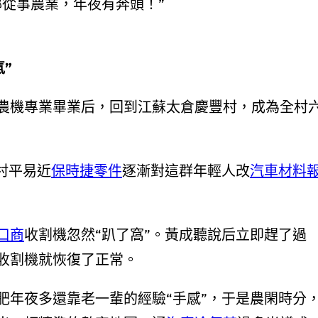
鄉從事農業，年夜有奔頭！”
”
農機專業畢業后，回到江蘇太倉慶豐村，成為全村
村平易近
保時捷零件
逐漸對這群年輕人改
汽車材料
口商
收割機忽然“趴了窩”。黃成聽說后立即趕了過
收割機就恢復了正常。
肥年夜多還靠老一輩的經驗“手感”，于是農閑時分