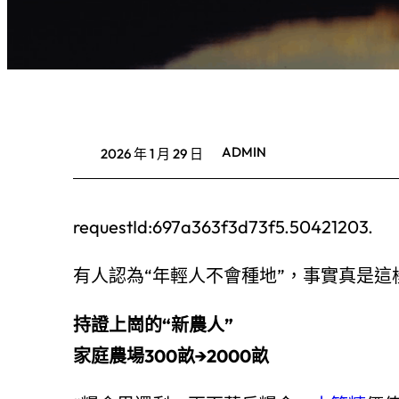
ADMIN
2026 年 1 月 29 日
requestId:697a363f3d73f5.50421203.
有人認為“年輕人不會種地”，事實真是這
持證上崗的“新農人”
家庭農場300畝→2000畝