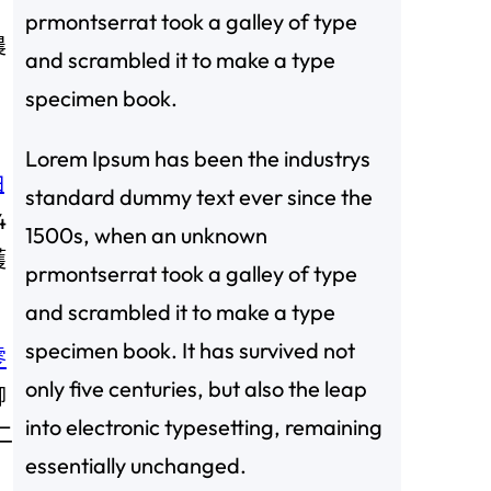
prmontserrat took a galley of type
農
and scrambled it to make a type
specimen book.
Lorem Ipsum has been the industrys
油
standard dummy text ever since the
4
1500s, when an unknown
獲
prmontserrat took a galley of type
and scrambled it to make a type
specimen book. It has survived not
零
only five centuries, but also the leap
柳
into electronic typesetting, remaining
二
essentially unchanged.