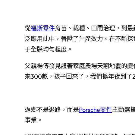
從
福斯零件
育苗、栽種、田間治理，到最
泛應用此中，晉陞了生產效力。在不斷探
于全縣均勻程度。
父親楊傳發見證著家庭農場天翻地覆的變
來300畝，孩子回來了，我們擴年夜到了2
返鄉不是退路，而是
Porsche零件
主動選
事業。