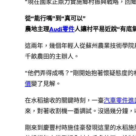
“現在國家正鼎力實施鄉村振興戰略，回
從“能行嗎”到“真可以”
農地主理
Audi零件
人讓村平易近說“有底氣
這兩年，幾個年輕人從蘇州農業技術學院
千畝農田的主辦人。
“他們弄得成嗎？”剛開始抱著懷疑態度的
價
變了見解。
在水稻搶收的關鍵時刻，一臺
汽車零件進
來，對著收割機一番調試。沒過幾分鐘，
剛來到慶豐村時施佳豪發現這里的水稻施