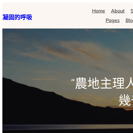
跳
Home
About
S
凝固的呼吸
至
Pages
Bl
主
要
內
容
“農地主理
幾