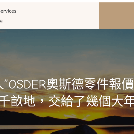
ervices
og
人”OSDER奧斯德零件報
千畝地，交給了幾個大