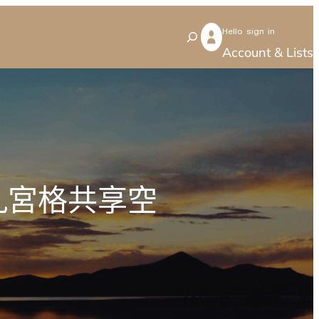
Hello sign in
S
Account & Lists
e
a
r
c
h
九宮格共享空