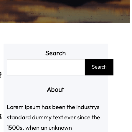
Search
搜
Search
尋
譜
About
辛
Lorem Ipsum has been the industrys
進
standard dummy text ever since the
1500s, when an unknown