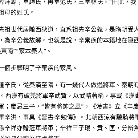
葬洋源；室趙氏，再室范氏，三室林氏。”由此，我
祖母的姓氏。
先祖世代居隴西狄道，直系祖先辛公義，是隋朝受
，為辛公義故鄉。也就是說，辛棄疾的本籍地在隴
東南”“家本秦人”。
一個步驟明了辛棄疾的家風。
道辛氏，從秦漢至隋，有十幾代人做過將軍。秦朝
。西漢有破羌將軍辛武賢，以武略著稱，事載《漢書
軍；慶忌三子，“皆有將帥之風”，《漢書》立《辛
軍辛洪，事具《晉書·辛勉傳》。北朝西涼有驍騎將
孫辛祥亦贈冠軍將軍；辛祥三子琨、賁、匡，分辨