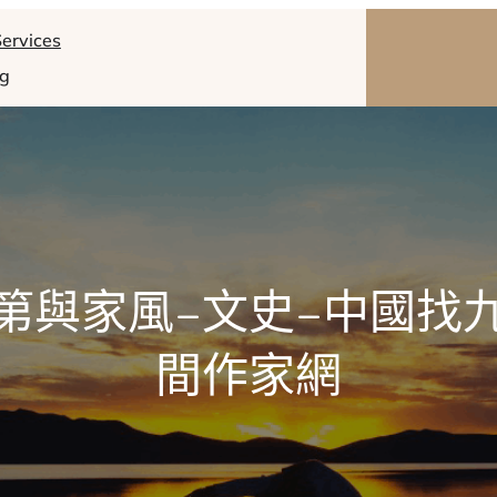
ervices
og
第與家風–文史–中國找
間作家網