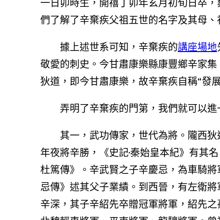
一日卯時生，開禧丁卯年玄月初旬日卒，
們了解了辛棄疾父祖五世的名字及其母、
據上述世系可知，辛棄疾的
講座場地
敬愛的刺史。今甘肅康樂縣康豐鄉辛家集
狄道，即今甘肅康樂，故辛棄疾自稱“發展
弄明了辛棄疾的門第，我們就可以進
其一，武功傳家，世代為將。隴西狄
年夜將辛勝，《史記·秦始皇本紀》有其名
杜篤傳》。辛武賢之子辛慶忌，為車騎將
忌傳》述其父子業績。到西晉，有左衛將
辛深，其子辛紹先卒贈冠軍將軍，紹先之