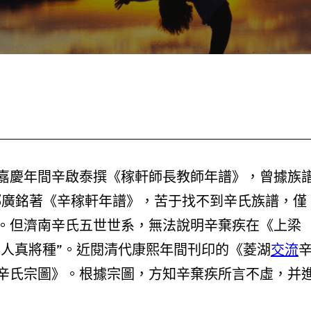
嘉慶年間辛啟泰撰《稼軒師長教師年譜》，曾據族
鄧廣銘著《辛稼軒年譜》，苦于找不到辛氏族譜，僅
。但濟南辛氏五世世系，無法說明辛棄疾在《上梁
秦人真將種”。近閱清代康熙年間刊印的《菱湖
交流
辛氏宗圖》。根據宗圖，方知辛棄疾所言不虛，并