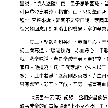
里說：“虜人憑陵中夏，臣子思酬國恥，普
引臣輩登高看遠，指畫江山，思投釁而起
種”辛棄疾來說，愛國不是空口說，家國
祖父幾回應用進進燕山的機遇，率領辛棄
其三，堅毅剛烈英烈，赤血丹心。辛
詞上闋寫道：“驕陽秋霜，赤血丹心，千
就，悲辛味道，老是辛酸辛勞。更非常，
家風。他追溯辛氏“千載家譜”（宋人以三
多），此中載滿了堅毅剛烈英烈、赤血丹
只有艱苦、悲辛、辛酸、辛勞，還富有血
《漢書·朱云傳》記錄，丞相安昌侯
騙著成帝的面責備張禹“上不克不及匡主