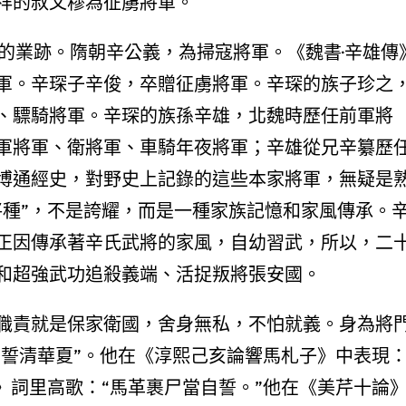
祥的叔父穆為征虜將軍。
的業跡。隋朝辛公義，為掃寇將軍。《魏書·辛雄傳
軍。辛琛子辛俊，卒贈征虜將軍。辛琛的族子珍之
、驃騎將軍。辛琛的族孫辛雄，北魏時歷任前軍將
軍將軍、衛將軍、車騎年夜將軍；辛雄從兄辛纂歷
博通經史，對野史上記錄的這些本家將軍，無疑是
將種”，不是誇耀，而是一種家族記憶和家風傳承。
正因傳承著辛氏武將的家風，自幼習武，所以，二
和超強武功追殺義端、活捉叛將張安國。
職責就是保家衛國，舍身無私，不怕就義。身為將
“誓清華夏”。他在《淳熙己亥論響馬札子》中表現
》詞里高歌：“馬革裹尸當自誓。”他在《美芹十論