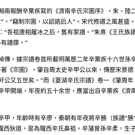
淵兩報酬辛棄疾寫的《濟南辛氏宗圖序》。朱、陸
”，“竊制宗圖，以詔誥后人”。宋代修譜之風甚盛
：“吾祖唐相履冰之后，舊有家譜。”朱熹《王氏族
有譜牒。”
掉傳。據宗譜卷首所載明萬歷二年辛棄疾十六世孫
所著《宗圖》，肇自周太史辛甲公以來，傳歷宋景德
軒公又五世矣。”而《菱湖辛氏宗譜》卷一《肇周年
辛甲開端，年夜約五十余世，應當出自辛棄疾《濟
辛甲，年齡時有辛廖，秦朝有年夜將辛勝（族譜“勝
居隴西狄道，是為隴西辛氏鼻祖。辛蒲曾孫辛柔，生