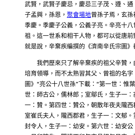
武賢，武賢子慶忌，慶忌三子茂、遵、通
子孟興，孫恩，
聚會場地
曾孫子焉，玄孫
季慶。季慶子公義，公義子亮。辛亮十八
祖。這一世系和相干人物，都可以從唐前
就是說，辛棄疾編撰的《濟南辛氏宗圖》
我們歷來只了解辛棄疾的祖父辛贊，
培育領導，而不太熟習其父、曾祖的名字
圖》“亮公十八世孫”下載：“第一世：惟
世：師古公，儒林郎；室鄔氏，生子一：
一：贊。第四世：贊公，朝散年夜夫隴西
室崔氏夫人，隴西郡君，生子一：文郁。
封令人，生子一：幼安。第六世：幼安公