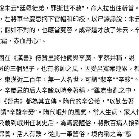
說朱云“廷辱徒弟，罪逝世不赦”，命人拉出往斬首
，左將軍辛慶忌摘下官帽和印綬，以尸諫諍說：朱
；假如不對的，也應當寬容。成帝這才放了朱云。
霜，赤血丹心”。
固在《漢書》傳贊里將他倆與李廣、李蔡并稱，說
慶忌的三個兒子，也有將帥之風，因受呂寬案連累，
東漢近二百年，無一人名世，可謂“悲辛”“辛酸”
。辛慶忌的后人辛謐以時令著稱，“雖處喪亂之中，
和《晉書》都為其立傳。隋代的辛公義，“以勤苦著
可謂“辛酸辛勞”。隋代岷州的風氣，常人生病，家人
公義到岷州任刺史后，為轉變陋俗，將數百病人接
保養，活人有數。從此一革舊俗，境內稱之為“慈