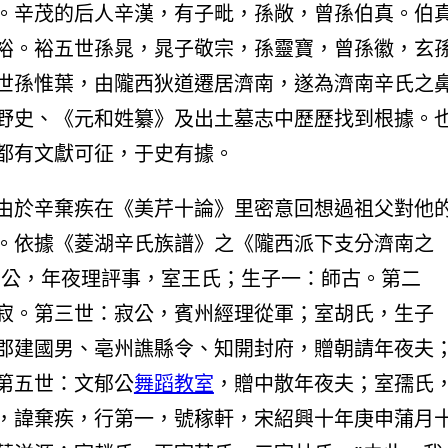
。辛茂的后人辛漢，有子毗，孫敞，曾孫伯真。伯
裕。裕五世孫晁，晁子敬宗，孫靈寶，曾孫徽，玄
世孫惟葉，由隴西狄道遷居濟南，遂為濟南辛氏之
野史、《元和姓纂》及出土墓志中歷歷找到根據。
都有文獻可征，于史有據。
由於辛棄疾在《美芹十論》里密意回想過祖父對他
。依據《菱湖辛氏族譜》之《隴西派下支分濟南之
葉公，年夜理評事，室王氏；生子一：師古。第二
寂。第三世：寂公，賓州經理從軍；室胡氏，生子
郡建國男、亳州譙縣令、知開封府，贈朝請年夜夫
第五世：文郁公
舞蹈教室
，贈中散年夜夫；室孺氏
，諱棄疾，行第一，號稼軒，宋紹興十年庚申蒲月