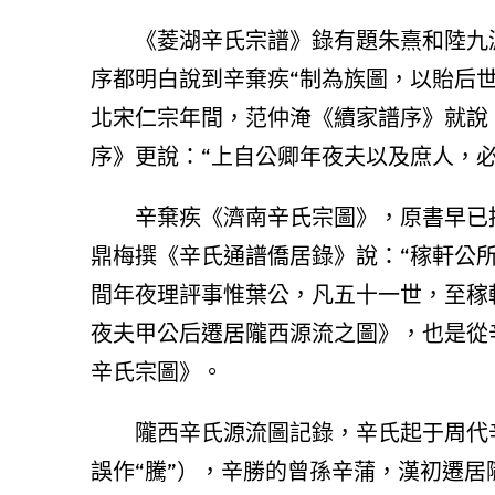
《菱湖辛氏宗譜》錄有題朱熹和陸九
序都明白說到辛棄疾“制為族圖，以貽后世
北宋仁宗年間，范仲淹《續家譜序》就說
序》更說：“上自公卿年夜夫以及庶人，必
辛棄疾《濟南辛氏宗圖》，原書早已
鼎梅撰《辛氏通譜僑居錄》說：“稼軒公
間年夜理評事惟葉公，凡五十一世，至稼
夜夫甲公后遷居隴西源流之圖》，也是從
辛氏宗圖》。
隴西辛氏源流圖記錄，辛氏起于周代
誤作“騰”），辛勝的曾孫辛蒲，漢初遷