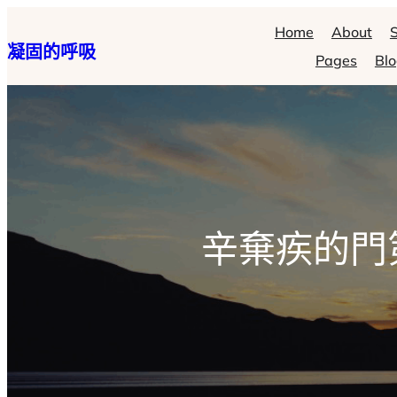
跳
Home
About
S
凝固的呼吸
至
Pages
Bl
主
要
內
容
辛棄疾的門