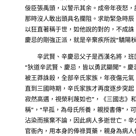
佞臣張禹頭，以警示其余。成帝年夜怒，
那時沒人敢出頭具名攔阻。求助緊急時辰
以狂直著稱于世，如他說的對的，不成誅
慶忌的剛強正派，就是辛棄疾所說“驕陽秋
辛武賢、辛慶忌父子是西漢名將，班
“狄道辛武賢、慶忌，皆以勇武顯聞”。
被王莽誅殺，全部辛氏家族，年夜傷元氣。
直到三國時期，辛氏家族才再度逐步突起
寂然高邁，視榮利蔑如也”，《三國志》
稱”，“早孤，為母氏所養，親授書傳”，
沾染而擯棄不論，因此病人多逝世亡。辛
官衙內，用本身的俸祿買藥，親身為病人