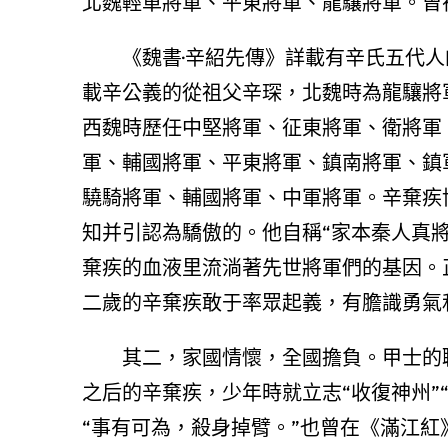
北魏輕車將軍、平東將軍、龍驤將軍。曾
《魏書·辛紹先傳》詳載有辛氏五代人
載辛公義的從祖父辛琛，北魏時為龍驤將
西魏時歷任中堅將軍、征東將軍、衛將軍
軍、輔國將軍、平東將軍、鎮南將軍、鎮
驍騎將軍、輔國將軍、中軍將軍。辛棄疾
知并引認為驕傲的。他自稱“家本秦人真
棄疾的血液里流淌著先世將軍們的基因。
二歲的辛棄疾敢于率眾起義，有膽識勇氣
其二，家國情懷，全國擔負。甲士的
之后的辛棄疾，少年時就立志“收復神州”
“事有可為，殺身掉臂。”也曾在《滿江紅