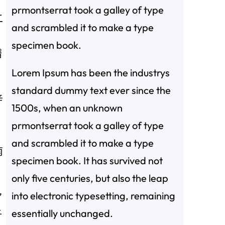
prmontserrat took a galley of type
二
and scrambled it to make a type
。
specimen book.
譜
Lorem Ipsum has been the industrys
standard dummy text ever since the
辛
1500s, when an unknown
prmontserrat took a galley of type
and scrambled it to make a type
南
specimen book. It has survived not
only five centuries, but also the leap
into electronic typesetting, remaining
”
essentially unchanged.
子