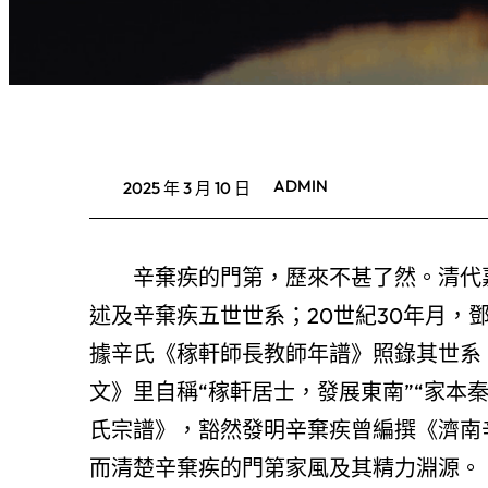
ADMIN
2025 年 3 月 10 日
辛棄疾的門第，歷來不甚了然。清代
述及辛棄疾五世世系；20世紀30年月，
據辛氏《稼軒師長教師年譜》照錄其世系
文》里自稱“稼軒居士，發展東南”“家本
氏宗譜》，豁然發明辛棄疾曾編撰《濟南
而清楚辛棄疾的門第家風及其精力淵源。