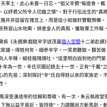
天率土，此心未嘗一日忘。”祖父辛贊“每退食，輒
，以紓君父所令人切齒之憤”。對于行伍出生的“真
重擔并非逗留在理念上，而是從小就做好實戰預備。
疾熟習山水地輿，偵查金人的真假，獲取軍工作報
棄疾《永遇樂·戲賦辛字送茂嘉
個人空間
十二弟赴調
載家譜。得姓何年，細參辛字，一笑君聽取。艱苦做
向人辛辣，椒桂搗殘堪吐。”這里明白說到他的門第
十年為一世，辛氏宗圖記錄五十一世，正有“千載”
心的先祖；深刻探討“辛”氏自得姓以來的家族史，
性。
張禹深受漢成帝的信賴和尊敬。有一次，朱云執政堂
，下無以益平易近，皆持祿”，力請賜尚方斬馬劍，