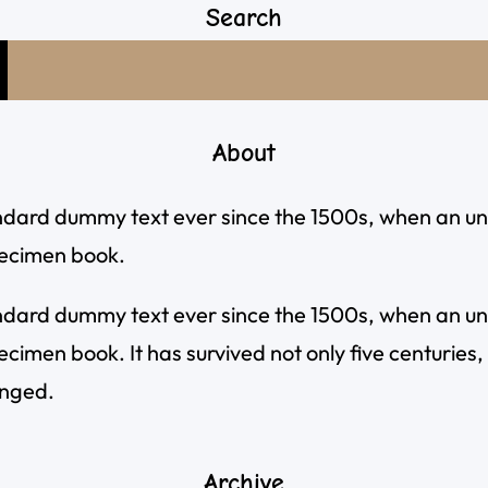
Search
About
ndard dummy text ever since the 1500s, when an un
pecimen book.
ndard dummy text ever since the 1500s, when an un
imen book. It has survived not only five centuries, b
anged.
Archive