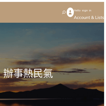
Hello sign in
S
Account & Lists
e
a
r
c
h
 辦事熱民氣