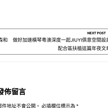
NEXT POST
森和
做好加速橫琴粵澳深度一起JIUYI俱意空間設
配合區扶植這篇年夜文
發佈留言
郵件地址不會公開。
必填欄位標示為
*