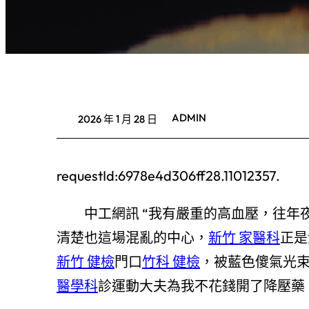
ADMIN
2026 年 1 月 28 日
requestId:6978e4d306ff28.11012357.
中工網訊 “我有嚴重的高血壓，往年
清楚也這場混亂的中心，
新竹 家醫科
正是
新竹 健檢
門口
竹科 健檢
，被藍色傻氣光
醫學科
診運動大夫為我不花錢開了降壓藥