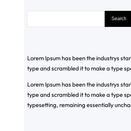
搜
Search
尋
Lorem Ipsum has been the industrys sta
type and scrambled it to make a type s
Lorem Ipsum has been the industrys sta
type and scrambled it to make a type spec
typesetting, remaining essentially unch