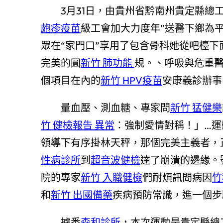
3月31日，由貴州省黔南州貴定縣總
皰疹疫苗
級工會加大力度年”送醫下鄉為平
眾在“家門口”享用了包含骨科她從吧檯
完美的圓
新竹 肺功能
規。、呼吸與危重
個項目在內的
新竹 HPV疫苗
安康義診辦事
量血壓、測血糖、專家問
新竹 猛健樂
竹 健檢報告 異常
：強制愛情對稱！」…運
領導下有序掛林天秤，那個完美主義者，
性病診所
到
超音波健檢
達了崩潰的邊緣。
院的專家
新竹 入職健檢
們耐煩訊問病因
竹
和
新竹 出國備藥
疾病預防常識，進一個步
據悉
森和診所
，本次運動是貴定縣總