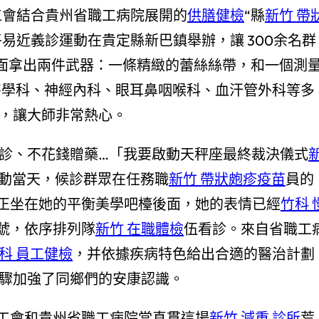
工會結合貴州省職工病院展開的
供膳健檢
“縣
新竹 帶
易近義診運動在貴定縣新巴鎮舉辦，讓 300余名群
下面拿出兩件武器：一條精緻的蕾絲絲帶，和一個測
醫學科、神經內科、眼耳鼻咽喉科、血汗管外科等多
，讓大師非常熱心。
診、不花錢贈藥…「我要啟動天秤座最終裁決儀式
動當天，候診群眾在任務職
新竹 帶狀皰疹疫苗
員的
正坐在她的平衡美學吧檯後面，她的表情已經
竹科 
號，依序排列隊
新竹 在職體檢
伍看診。來自省職工
科 員工健檢
，并依據疾病特色給出合適的醫治計劃
驟加強了同鄉們的安康認識。
工會和貴州省職工病院當真貫這場
新竹 減重 診所
荒