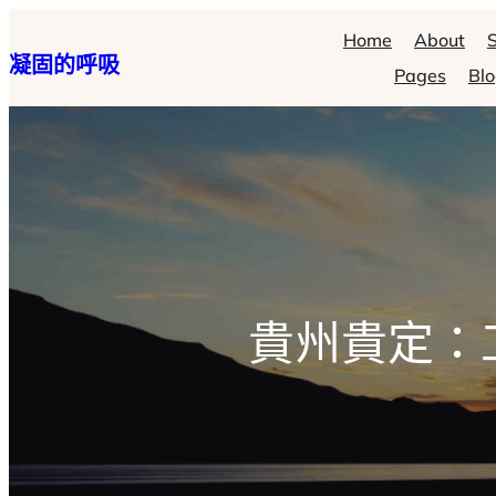
跳
Home
About
S
凝固的呼吸
至
Pages
Bl
主
要
內
容
貴州貴定：