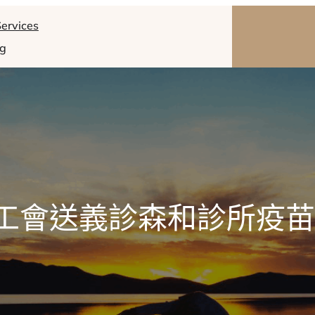
ervices
og
工會送義診森和診所疫苗