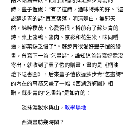
兩人話舊共飲。他們面臨的就是蘇步青寫的
詩，豐子愷說：“有了這詩，酒味特殊的好。”還
說蘇步青的詩“直直落落，明清楚白，無邪天
然，純粹樸茂，心愛得很。樽前有了蘇步青的
詩，桌上醬鴨、醬肉、京彩和花生米，味同嚼
蠟，鄙棄缺乏惜了”。蘇步青很愛好豐子愷的繪
畫，曾寫下一首“乞畫詩”，誰知這首詩寫好還沒
寄出，就收到了豐子愷的贈畫，畫的是《桐油
燈下唸書圖》，后來豐子愷依據蘇步青“乞畫詩”
的內在的事務又畫了一幅《西湖游舸圖》相
贈。蘇步青的“乞畫詩”是如許的：
淡抹濃妝水與山，
教學場地
西湖畫舫幾時閑？