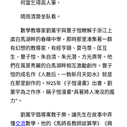
何當乞得高人筆，
晴雨清齋坐臥看。
數學教導家劉薰宇與豐子愷瞭解于浙江上
虞白馬湖畔的春暉中學，那時那里湊集著一群
有幻想的教導家，有經亨頤、夏丏尊、匡互
生、豐子愷、朱自清、朱光潛、方光燾等。他
們在風景秀麗的白馬湖畔相互激勵創作。豐子
愷的成名作《人散后，一鉤新月天如水》就是
在那里創作的。1925年《子愷漫畫》出書，劉
薰宇為之作序，稱子愷漫畫“具著將人淹沒的魔
力”。
劉薰宇倡導寓教于樂，讓先生在故事中弄
懂
交流
數學，他的《馬師長教師談算學》《興