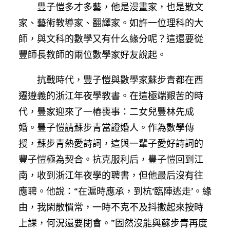
豐子愷多才多藝，他是漫畫家，也是散文
家、藝術教導家、翻譯家。如許一位理科的大
師，與文科的數學又有什么緣分呢？這還要從
豐師長教師的兩位數學家好友說起。
抗戰時代，豐子愷與數學家蘇步青都在西
遷遵義的浙江年夜學教書。在這極端艱苦的時
代，豐家迎來了一樁喪事：二女兒豐林先成
婚。豐子愷請蘇步青當證婚人。作為數學傳
授，蘇步青熱愛詩詞，這與一輩子愛好詩詞的
豐子愷極為契合。抗克服利后，豐子愷回到江
南，收到浙江年夜學的聘書，但他最后沒有往
應聘。他說：“在滬時應承，到杭‘臨陣逃走’。緣
由，我閑散慣常，一時不克不及抖擻起來按時
上課，何況還要閉會。”固然沒能與蘇步青再度