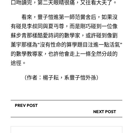
口吻讀完，第二天眼睛很痛，又往看大夫了。
看來，豐子愷進第一師范黌舍后，如果沒
有碰見李叔同與夏丏尊，而是剛巧碰到一位像
蘇步青那樣酷愛詩詞的數學家，或許碰到像劉
薰宇那樣為“沒有性命的算學題目注進一點活氣”
的數學教導家，也許他會走上一條全然分歧的
途徑。
（作者：楊子耘，系豐子愷外孫）
PREV POST
NEXT POST