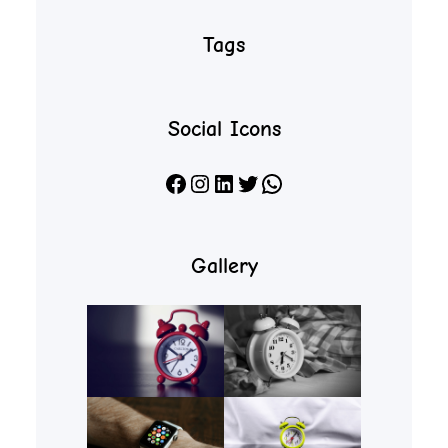
Tags
Social Icons
Facebook
Instagram
LinkedIn
X
WhatsApp
Gallery