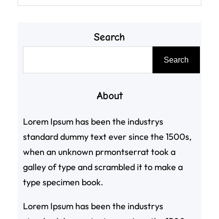
Search
搜
Search
尋
About
Lorem Ipsum has been the industrys
standard dummy text ever since the 1500s,
when an unknown prmontserrat took a
galley of type and scrambled it to make a
type specimen book.
Lorem Ipsum has been the industrys