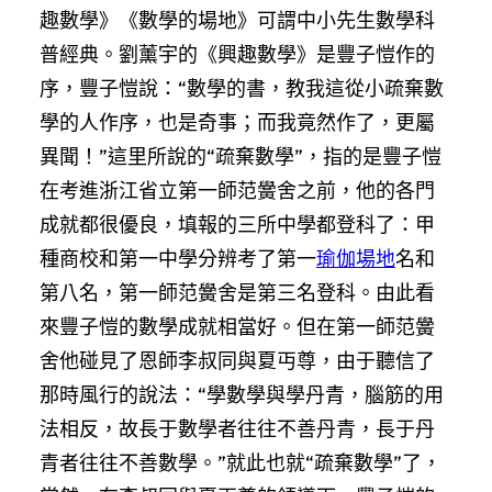
趣數學》《數學的場地》可謂中小先生數學科
普經典。劉薰宇的《興趣數學》是豐子愷作的
序，豐子愷說：“數學的書，教我這從小疏棄數
學的人作序，也是奇事；而我竟然作了，更屬
異聞！”這里所說的“疏棄數學”，指的是豐子愷
在考進浙江省立第一師范黌舍之前，他的各門
成就都很優良，填報的三所中學都登科了：甲
種商校和第一中學分辨考了第一
瑜伽場地
名和
第八名，第一師范黌舍是第三名登科。由此看
來豐子愷的數學成就相當好。但在第一師范黌
舍他碰見了恩師李叔同與夏丏尊，由于聽信了
那時風行的說法：“學數學與學丹青，腦筋的用
法相反，故長于數學者往往不善丹青，長于丹
青者往往不善數學。”就此也就“疏棄數學”了，