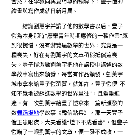
當然，在李叔同與夏丏尊的領導下，豐子愷的
繪畫與寫作成就日新月異。
結識劉薰宇并讀了他的數學書以后，豐子
愷為本身那時“廢棄青年時期應修的一種作業”感
到很惋惜，沒有游覽過數學的世界，究竟是一
種喪失，好在有劉薰宇的文章稍稍抵償這喪
失。豐子愷激勵劉薰宇把他在講授中講述的數
學故事寫出來頒發，每當有作品頒發，劉薰宇
城市拿來給豐子愷瀏覽，就如許，豐子愷便“不
知不覺地被誘進數學的世界里往”，且垂垂進
迷。有一次劉薰宇給豐子愷拿來一篇新頒發的
數
舞蹈場地
學故事《韓信點兵》，那一天豐子
愷正患眼疾，大夫看護“燈下不成看書”，但豐子
愷瞄了一眼劉薰宇的文章，便一發不成收，一