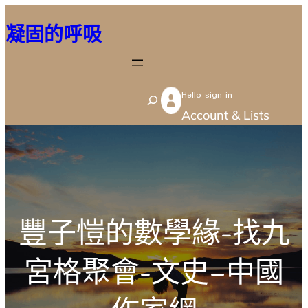
跳
凝固的呼吸
至
主
要
Hello sign in
內
S
Account & Lists
容
e
a
r
c
h
豐子愷的數學緣-找九
宮格聚會-文史–中國