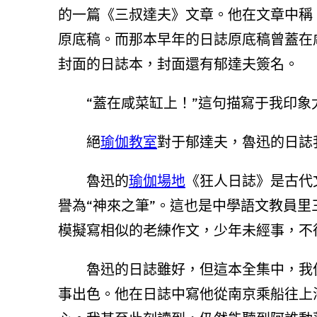
的一篇《三叔達夫》文章。他在文章中稱
原底稿。而那本早年的日誌原底稿曾蓋在
封面的日誌本，封面還有郁達夫簽名。
“蓋在咸菜缸上！”這句描寫于我印象
絕
瑜伽教室
對于郁達夫，魯迅的日誌
魯迅的
瑜伽場地
《狂人日誌》是古代
譽為“神來之筆”。這也是中學語文教員里
模擬寫相似的老練作文，少年未經事，不
魯迅的日誌雖好，但這本全集中，我
事出色。他在日誌中寫他從南京乘船往上海