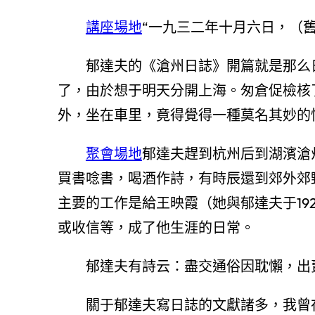
講座場地
“一九三二年十月六日，（
郁達夫的《滄州日誌》開篇就是那么
了，由於想于明天分開上海。匆倉促檢核
外，坐在車里，竟得覺得一種莫名其妙的
聚會場地
郁達夫趕到杭州后到湖濱滄
買書唸書，喝酒作詩，有時辰還到郊外郊
主要的工作是給王映霞（她與郁達夫于19
或收信等，成了他生涯的日常。
郁達夫有詩云：盡交通俗因耽懶，出
關于郁達夫寫日誌的文獻諸多，我曾