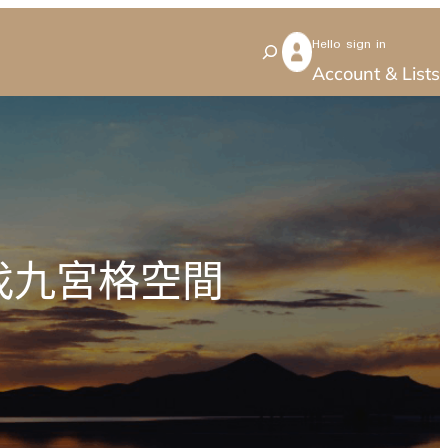
Hello sign in
S
Account & Lists
e
a
r
c
h
找九宮格空間