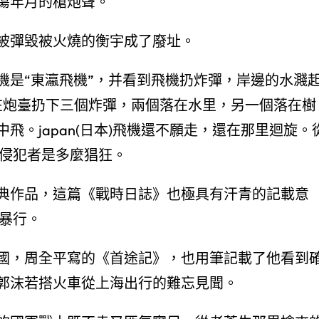
蕩年月的槍炮聲。
被彈毀被火燒的衡宇成了廢址。
機是“東瀛飛機”，并看到飛機扔炸彈，岸邊的水濺
在炮臺扔下三個炸彈，兩個落在水里，另一個落在樹
飛。japan(日本)飛機還不願走，還在那里迴旋。
本)侵犯者是多麼猖狂。
典作品，這篇《戰時日誌》也極具有汗青的記載意
的暴行。
國，周全平寫的《首途記》，也用筆記載了他看到
郭沫若搭火車從上海出行的難忘見聞。