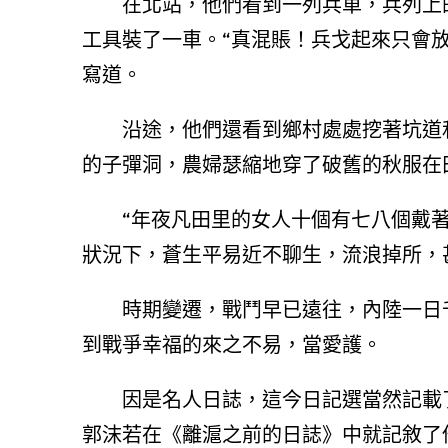
在北站，他們看到一列兵車，兵列上
工具裝了一車。“真混賬！兵戈起來只會
寫道。
沿途，他們還看到鄉村處處挖著坑道
的子彈洞，農婦瑟縮地穿了破舊的秋服在
“年夜凡田里的女人十個有七八個戴
狀況下，蒼生平易近不聊生，流浪掉所，
時期變遷，戰鬥早已遠往，內陸一日
到戰爭幸福的來之不易，當愛護。
因是名人日誌，這今日記選當然記載
郭沫若在《離滬之前的日誌》中就記敘了他