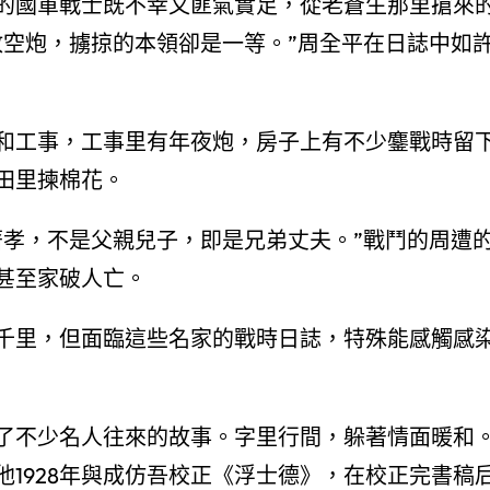
的國軍戰士既不幸又匪氣實足，從老蒼生那里搶來
放空炮，擄掠的本領卻是一等。”周全平在日誌中如
和工事，工事里有年夜炮，房子上有不少鏖戰時留
田里揀棉花。
著孝，不是父親兒子，即是兄弟丈夫。”戰鬥的周遭
甚至家破人亡。
千里，但面臨這些名家的戰時日誌，特殊能感觸感
了不少名人往來的故事。字里行間，躲著情面暖和
1928年與成仿吾校正《浮士德》，在校正完書稿