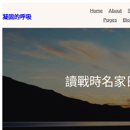
跳
Home
About
S
凝固的呼吸
至
Pages
Bl
主
要
內
容
讀戰時名家