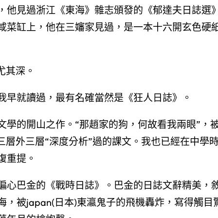
，他見過浙江《東海》雜志頒發的《郁達夫日誌選
咸菜缸上，他在三嬸家見過，是一本十六開玄色硬
尤其深。
我早就讀過，最有名確當然是《狂人日誌》。
文學的開山之作。“那趙家的狗，何故看我兩眼”，
三層外三層“深度分析”過的課文。我也已經在中學
復重提。
偏心巴金的《戰時日誌》。巴金的日誌文辭精美，
，被japan(日本)東瀛鬼子的飛機轟炸，寫得觸目