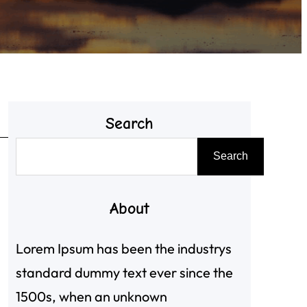
Search
搜
Search
尋
About
Lorem Ipsum has been the industrys
》
standard dummy text ever since the
1500s, when an unknown