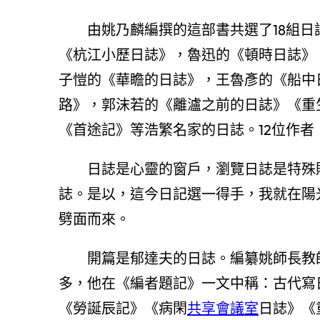
由姚乃麟編撰的這部書共選了18組
《杭江小歷日誌》，魯迅的《頓時日誌》
子愷的《華瞻的日誌》，王魯彥的《船中
路》，郭沫若的《離瀘之前的日誌》《重
《首途記》等浩繁名家的日誌。12位作
日誌是心靈的窗戶，瀏覽日誌是特殊
誌。是以，這今日記選一得手，我就在陽
劈面而來。
開篇是郁達夫的日誌。編纂姚師長教
多，他在《編者題記》一文中稱：古代寫
《勞誕辰記》《病閑
共享會議室
日誌》《