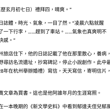
舊歷玄月初七日）禮拜四，晴爽。”
日誌體，時光、氣象，一目了然。“凌晨六點就醒
了一下行李，……趕到了車站。……氣象也真爽明不
快感。”
州旅店住下，他的日誌記載了他在那里散心，養病
野尋訪名流遺址，抄寫碑記，停止小說創作。此中
28年在杭州舉辦婚禮）寫信，天天寫信，寄明信片
賣文章為買書。這也是他阿誰年月的生涯寫照。
在一本晚期的《新文學史料》中看到郁達夫侄兒郁