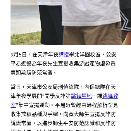
9月5日，在天津年夜
講授
學北洋園校區，公安
平易近警為年夜先生宣揚收集游戲產物虛偽買
賣類欺騙防范常識。
當日，天津市公安局刑偵總隊、內保總隊在天
津年夜學展開“開學反詐第
跳舞場地
一課
跳舞教
室
”集中宣揚運動。平易近警經由過程解析罕見
收集欺騙品種與手腕，向寬大師生宣揚反詐防
說謊常識，以進步師生平安防范認識和反詐防