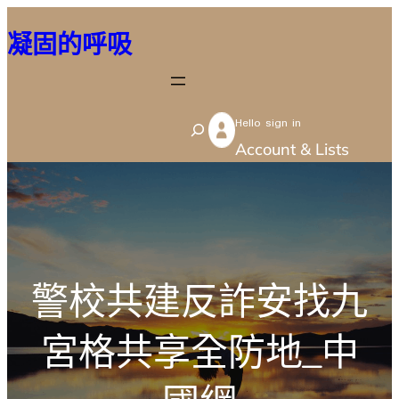
跳
凝固的呼吸
至
主
要
Hello sign in
內
S
Account & Lists
容
e
a
r
c
h
警校共建反詐安找九
宮格共享全防地_中