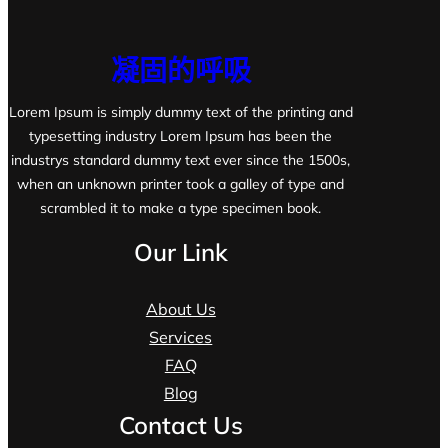
凝固的呼吸
Lorem Ipsum is simply dummy text of the printing and
typesetting industry Lorem Ipsum has been the
industrys standard dummy text ever since the 1500s,
when an unknown printer took a galley of type and
scrambled it to make a type specimen book.
Our Link
About Us
Services
FAQ
Blog
Contact Us