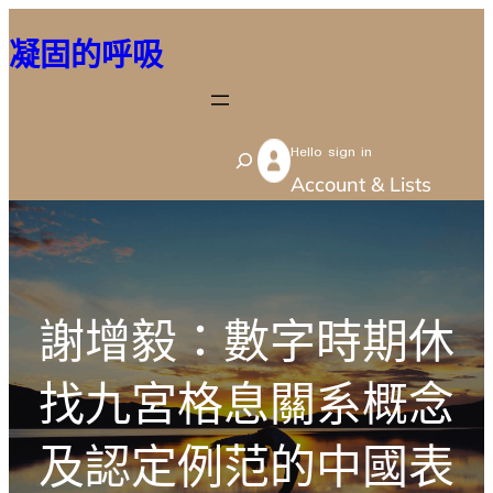
跳
凝固的呼吸
至
主
要
Hello sign in
內
S
Account & Lists
容
e
a
r
c
謝增毅：數字時期休
h
找九宮格息關系概念
及認定例范的中國表