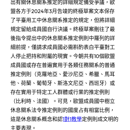
出有關休息關系推定的詳細規定備受爭議，歐
盟各方于2024年3月告竣的終極草案文本保存
了平臺用工中休息關系推定的規定，但將詳細
規定留給成員國自行決議。終極草案刪往了最
後指令提出中的休息關系推定例則中羅列的詳
細前提，僅請求成員國必需斟酌表白平臺對工
人停止把持和附屬的現實。今朝共有10個歐盟
成員國或存在普遍實用于各類任務關系的普通
推定例則（克羅地亞、愛沙尼亞、希臘、馬耳
他、荷蘭、葡萄牙、斯洛文尼亞、西班牙）或
存在實用于特定工人群體或行業的推定例則
（比利時、法國）。可見，歐盟成員國中樹立
休息關系法令推定例則的國度占有相當比例，
這是休息關系概念和認
1對1教學
定例則成文明的
主要表現。