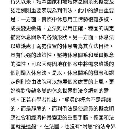
持久以來，域本國家和地域休息關系的概念及
認定例則重要表現為判例法，此中的緣由重要
是：一方面，實際中休息用工情勢復雜多樣、
成長變更敏捷，立法難以用正確、穩固的規定
描寫休息關系的各類形狀。另一方面，休息法
以維護處于弱勢位置的休息者為其立法目標，
具有很強的政策性，堅持休息關系和雇員概念
的彈性，可以因時因地在個案中將需求維護的
個別歸入休息法。是以，休息關系的概念和認
定例則交由法院可以施展個案處置的上風，更
好應對復雜多變的休息世界對法令調劑的需
求。正若有學者指出，“雇員的概念不是靜態
的，而是靜態的，而判例法是使雇員的概念順
應社會和經濟佈景變更的重要手腕。德國和法
國就是這般”。在法國，也沒有“附屬”的法令界