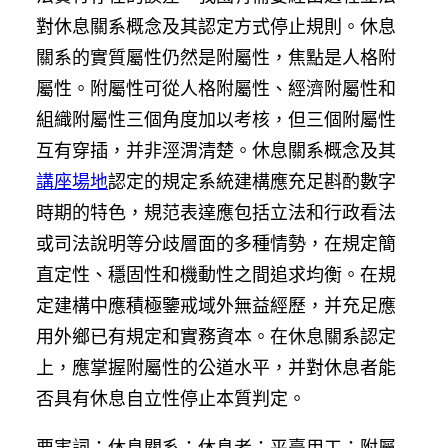
對休息關系概念及其認定方式停止規則。休息
關系的實質屬性仍然是附屬性，焦點是人格附
屬性。附屬性可從人格附屬性、經濟附屬性和
組織附屬性三個角度加以考核，但三個附屬性
互有穿插，并非涇渭清楚。休息關系概念及其
講座場地
認定的規定系統建構應充足斟酌數字
時期的特色，規范表達應包括立法和行政看法
或司法說明等分歧層面的多種情勢，在規定簡
直定性、穩固性和機動性之間追求均衡。在規
定建構中應積極鑒戒域外無益經歷，并充足應
用外鄉已有規定和實務資本。在休息關系認定
上，應掌握附屬性的公道水平，并對休息者能
否具有休息自立性停止本質判定。
要害詞：休息關系；休息者；平臺用工；附屬