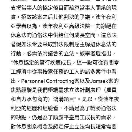
支撐當事人的協定條目而疏忽當事人關系的現
實，招致該案之后其他判決的爭議。澳年夜利
亞學者以為，澳年夜利亞高級法院一向謝絕在
休息法的通俗法中供給任何成長空間，這意味
著假如法令要采取辦法限制雇主躲避休息法的
行動，必需依附議會的立法。該學者還指出，
“休息協定的實行疾速成長，這一點可從有關零
工經濟中從事按需任務的工人的諸多案件中看
出。Personnel Contracting案以及Jamsek案的
焦點經驗是我們極端需求立法計劃處理（雇員
和自力承包商的）鴻溝題目”。是以，從澳年夜
利亞的經歷和經驗看，不論是為了戰勝通俗法
的缺點，仍是為了順應平臺用工成長的需求，
對休息關系概念及認定停止立法均長短常需要