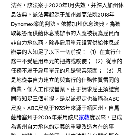
法案，該法案于2020年1月失效，并歸入加州休
息法典。該法案起源于加州最高法院2018年
Dynamex案的判決。依據加州休息法典，為獲
取報答而供給休息或辦事的人應被視為雇員而
非自力承包商，除非雇用單元證實供給休息或
辦事的人知足了以下一切前提：（1）在實行任
務中不受雇用單元的把持或唆使；（2）從事的
任務不屬于雇用單元的凡是營業范圍；（3）凡
是地從事自力建立的與實行的任務性質雷同的
商業、個人工作或營業。由于請求雇主須證實
同時知足三個前提，是以該規定也被稱為ABC
尺度。ABC尺度于1935年來源于緬因州，自馬
薩諸塞州于2004年采用該尺
家教
度以來，已成
為各州自力承包約定義的重要改造內在的事