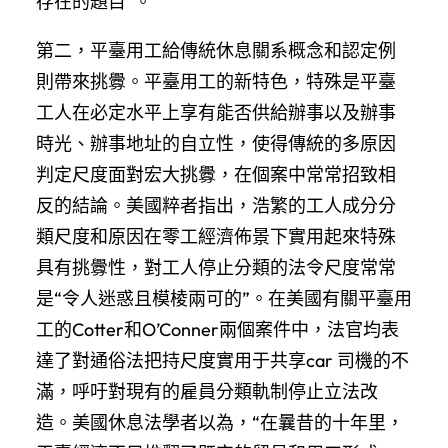
存在的題目”。
第二，平臺用工給傳統休息關系概念和認定例
則帶來挑釁。平臺用工的新特色，特殊是平臺
工人在必定水平上享有能否供給辦事以及辦事
時光、辦事地址的自立性，使得傳統的多原因
判定尺度面對宏大挑釁，在個案中常常招致相
反的結論。美國粹者指出，浩繁的工人成分分
類尺度和原因在零工經濟佈景下實用起來特殊
具有挑釁性，對工人停止分類的法令尺度常常
是“令人迷惑且模棱兩可的”。在美國有關平臺用
工的Cotter和O’Conner兩個案件中，法官均表
達了對通俗法把持尺度實用于共享car 司機的不
滿，呼吁對現有的雇員分類軌制停止立法改
造。美國休息法學者以為，“在曩昔的十年里，