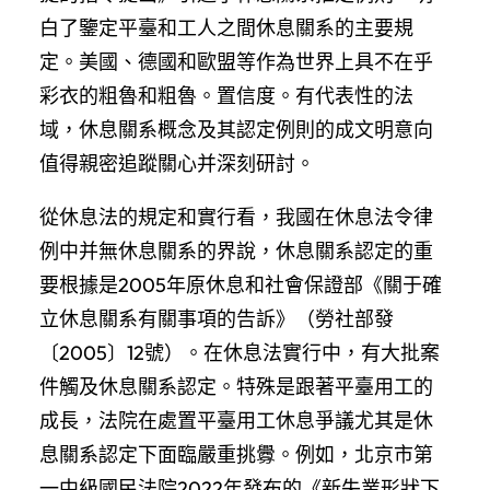
白了鑒定平臺和工人之間休息關系的主要規
定。美國、德國和歐盟等作為世界上具不在乎
彩衣的粗魯和粗魯。置信度。有代表性的法
域，休息關系概念及其認定例則的成文明意向
值得親密追蹤關心并深刻研討。
從休息法的規定和實行看，我國在休息法令律
例中并無休息關系的界說，休息關系認定的重
要根據是2005年原休息和社會保證部《關于確
立休息關系有關事項的告訴》（勞社部發
〔2005〕12號）。在休息法實行中，有大批案
件觸及休息關系認定。特殊是跟著平臺用工的
成長，法院在處置平臺用工休息爭議尤其是休
息關系認定下面臨嚴重挑釁。例如，北京市第
一中級國民法院2022年發布的《新失業形狀下