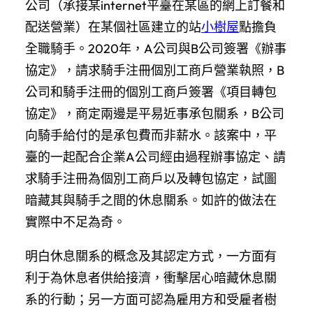
公司（承接某internet平臺在某區的網上訂餐和
配送營業）在某個社區建立的站
小樹屋
點擔負
全職騎手。2020年，A公司與B公司簽署《辦事
協定》，請求騎手注冊個別工商戶營業執照，B
公司和騎手注冊的個別工商戶簽署《項目轉包
協定》，商定兩邊是平易近事承包關系，B公司
向騎手給付的是承包費而非薪水。該案中，平
臺的一起配合企業A公司經由過程辦事協定、請
求騎手注冊為個別工商戶以及轉包協定，試圖
暗藏其與騎手之間的休息關系。如許的做法在
實際中不足為奇。
明白休息關系的概念及其認定方式，一方面有
利于為休息者供給接濟，衝擊居心暗藏休息關
系的行動；另一方面可認為雇用方和受雇者樹