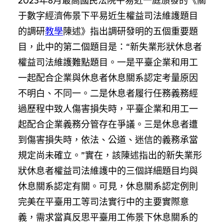
2023年8月最高國民法院平易近一庭頒發的《關
于數字經濟佈景下平易近生權益司法維護題目
的調研
教學
陳述》指出調研發明的五個重要題
目，此中的第二個題目是：“新失業形狀休息者
權益司法維護難點題目。一是平臺企業和用工
一起配合企業與休息者休息關系認定考量原因
不明白、不同一。二是休息者履行任務義務經
過歷程中致人傷害損失時，平臺企業和用工一
起配合企業義務分管存在爭議。三是休息者遭
到傷害損失時，依法、公道、迷信的義務承當
規定尚未確立。”實在，該陳述指出的新失業形
狀休息者權益司法維護中的三個詳細題目均與
休息關系認定有關。可見，休息關系認定例則
完美在平臺用工等司法實行中的主要實際意
義，需求當真反思平臺用工佈景下休息關系的