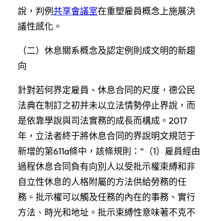
說，判例
共享會議室
在重塑雇員概念上施展決
議性感化。
（二）休息關系概念及認定例則成文明的新趨
向
針對若何界定雇員、休息合同的尺度，德公民
法典在制訂之初并未以立法情勢停止界說，而
是依靠學說與司法實務的成長而構成。2017
年，立法者終于將休息合同的界說明文規范于
新增的第611a條中，該條規則：“（1）雇員經由
過程休息合同負有向別人以受批示權束縛和非
自立性休息的人格附屬的方法供給勞務的任
務。批示權可以觸及任務的內在的事務、實行
方法、時光和地址。批示束縛性意味著不克不