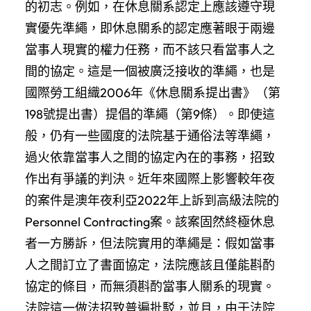
的初志。例如，在休息關系認定上應該遵守現
實優先準繩，即休息關系的認定應著眼于兩邊
當事人現實的權力任務，而不該只看當事人之
間的協定。這是一個被廣泛接收的準繩，也是
國際勞工組織2006年《休息關系提出書》（第
198號提出書）提倡的準繩（第9條）。即使這
般，仍有一些國度的法院基于通俗法等準繩，
過火依靠當事人之間的協定內在的事務，招致
作出有爭議的判決。近年來國際上影響較年夜
的案件是澳年夜利亞2022年上訴到高級法院的
Personnel Contracting案。該案固然終極休息
者一方勝訴，但法院實用的準繩是：假如當事
人之間訂立了書面協定，法院應該且僅能斟酌
協定的條目，而無須斟酌當事人關系的現實。
法院這一做法招致普遍批駁，並且，由于法院