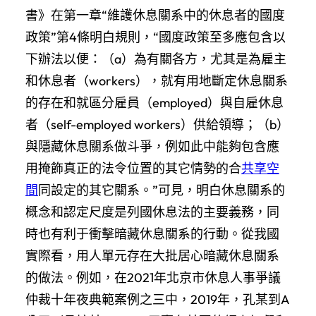
書》在第一章“維護休息關系中的休息者的國度
政策”第4條明白規則，“國度政策至多應包含以
下辦法以便：（a）為有關各方，尤其是為雇主
和休息者（workers），就有用地斷定休息關系
的存在和就區分雇員（employed）與自雇休息
者（self-employed workers）供給領導；（b）
與隱藏休息關系做斗爭，例如此中能夠包含應
用掩飾真正的法令位置的其它情勢的合
共享空
間
同設定的其它關系。”可見，明白休息關系的
概念和認定尺度是列國休息法的主要義務，同
時也有利于衝擊暗藏休息關系的行動。從我國
實際看，用人單元存在大批居心暗藏休息關系
的做法。例如，在2021年北京市休息人事爭議
仲裁十年夜典範案例之三中，2019年，孔某到A