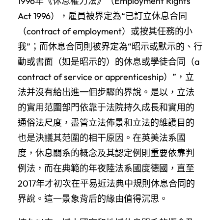
1996年《休息權力法》（Employment Rights
Act 1996），雇員被界定為“已訂立休息合同
（contract of employment）或按其任務的小
我”；而休息合同則被界定為“昭示或默示的、行
動或書面（如是昭示的）的休息或學徒合同（a
contract of service or apprenticeship）”，立
法并沒有給出進一個步驟的界說。是以，立法
的實用范圍部門依靠于法院持久成長和實用的
通俗法尺度，盡管立法佈景和立法的維護目的
也是決議其范圍的相干原因。在英美法系國
度，休息關系的概念及其認定例則重要依靠判
例法，而在典範的年夜陸法系國度德國，直至
2017年才初次在平易近法典中規則休息合同的
界說。這一景象背后的緣由值得沉思。