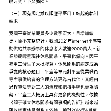
礎方式，下文臚陳。
（三）現有規定難以順應平臺用工鼓起的軌制
需求
我國平臺從業職員多少數字宏大，且增加敏
捷。據不完整統計，我國2021年internet平臺帶
動供給共享辦事的休息者人數達9000萬人。新
業態範疇呈現往休息關系、平臺化偏向。因平
臺用工發生了大批膠葛，休息關系的認定成為
爭議的核心題目。平臺等單元對平臺從業職員
等辦事供給者的治理方法更為古代化，其經由
過程算法等對工人的治理和把持手腕也更為隱
藏，平臺工人概況上具有更多的機動性，依據
《關于確立休息關系有關事項的告訴》越來越
難以認定休息關系。依據一項對2016年4月至