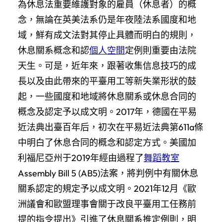
為休息法重要維護對象的雇員（休息者）的概
念，無論在英美法系仍是年夜陸法系國度和地
域，鮮有成文法對其停止具體而明白的規則，
休息關系概念和認
個人空間
定例則重要由法院
天生。可是，近年來，跟著收集信息技巧的成
長以及由此帶來的平臺用工等新失業形狀的鼓
起，一些國度和地域將休息關系或休息合同的
概念及認定予以成文明。2017年，德國在平易
近法典出臺百年后，初次在平易近法典第611a條
中明白了休息合同的概念和認定方式。美國加
利福尼亞州于2019年經由過程了
舞蹈教室
Assembly Bill 5 (AB5)法案，將判例中有關休息
關系認定的規定予以成文明。2021年12月《歐
洲議會和歐盟理事會關于改良平臺用工任務前
提的指令提出》引進了休息關系推定例則，明