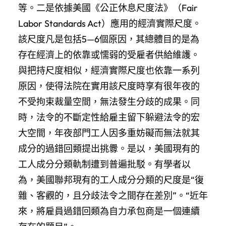
等。二是依據美國《公正休息尺度法》（Fair
Labor Standards Act）應用的經濟實際尺度。
該尺度凡是包括5—6個原因，其總體目的是為
存在經濟上的依靠或懦弱的受雇者供給維護。
與把持尺度相似，經濟實際尺度也依靠一系列
原因，使得法院在實用該尺度時享有很年夜的
不受拘束裁量空間，無法發生分歧的成果。同
時，法令的不斷定性給雇主留下躲避法令的宏
大空間，年夜部門工人因多重妨礙而無法就其
成分的過錯回類提出挑釁。是以，美國現有的
工人成分分類軌制遭到普遍批駁。有學者以
為，美國聯邦現有的工人成分分類的尺度是“復
雜、客觀的，且分歧法令之間存在差別”。“近年
來，將雇員過錯回類為自力承包商是一個連續