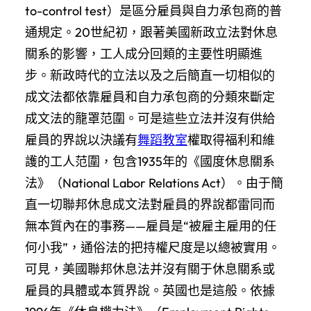
to-control test）是區分雇員與自力承包商的普
通規定。20世紀初，跟著美國新政立法對休息
關系的影響，工人成分回類的主要性明顯進
步。新政時代的立法以及之后簡直一切相似的
成文法都依靠雇員和自力承包商的分類來斷定
成文法的籠罩范圍。可是這些立法并沒有供給
雇員的界說以決議有
舞蹈教室
權取得福利和維
護的工人范圍，包含1935年的《國度休息關系
法》（National Labor Relations Act）。由于簡
直一切聯邦休息成文法對雇員的界說都雷同而
無本質內在的事務——雇員是“被雇主雇用的任
何小我”，通俗法的把持權尺度是以總被實用。
可見，美國聯邦休息法并沒有關于休息關系或
雇員的具體或本質界說。英國也是這般。依據