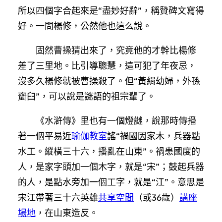
所以四個字合起來是“盡妙好辭”，稱贊碑文寫得
好。一問楊修，公然他也這么說。
固然曹操猜出來了，究竟他的才幹比楊修
差了三里地。比引導聰慧，這可犯了年夜忌，
沒多久楊修就被曹操殺了。但“黃絹幼婦，外孫
齏臼”，可以說是謎語的祖宗輩了。
《水滸傳》里也有一個燈謎，說那時傳播
著一個平易近
瑜伽教室
謠“禍國因家木，兵器點
水工。縱橫三十六，播亂在山東”。禍患國度的
人，是家字頭加一個木字，就是“宋”；鼓起兵器
的人，是點水旁加一個工字，就是“江”。意思是
宋江帶著三十六英雄
共享空間
（或36歲）
講座
場地
，在山東造反。