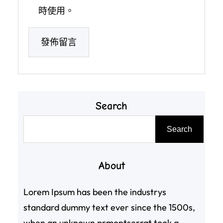
時使用。
Search
搜
Search
尋
About
Lorem Ipsum has been the industrys
standard dummy text ever since the 1500s,
when an unknown prmontserrat took a