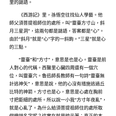
里的謎語。
《西游記》里，孫悟空往找仙人學藝。他
師父須菩提祖師住的處所，叫“靈臺方寸山，斜
月三星洞”，這兩句都是謎語，答案都是“心”。
由於“斜月”就是“心”字的一斜鉤。“三星”就是心
的三點。
“靈臺”和“方寸”，意思是也是心。靈臺是前
人對心的代稱。西醫里心臟四周還有一個穴
位，叫靈臺穴。魯迅師長教師有一句詩“靈臺無
計逃神矢”，意思是說，他的心沒有措施逃過丘
比特的神箭。方寸也是心，意思是心處在胸前
寸把鉅細的處所。所以說一小我“方寸年夜亂”，
就是心亂了。為什么給須菩提祖師住的處所取
個燈謎名字呢？這實在就是暗示著：真正的本