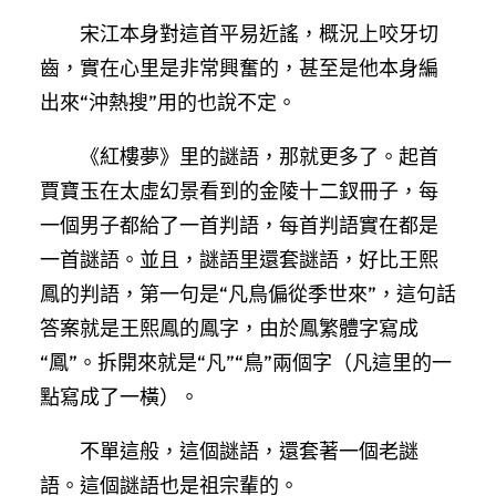
宋江本身對這首平易近謠，概況上咬牙切
齒，實在心里是非常興奮的，甚至是他本身編
出來“沖熱搜”用的也說不定。
《紅樓夢》里的謎語，那就更多了。起首
賈寶玉在太虛幻景看到的金陵十二釵冊子，每
一個男子都給了一首判語，每首判語實在都是
一首謎語。並且，謎語里還套謎語，好比王熙
鳳的判語，第一句是“凡鳥偏從季世來”，這句話
答案就是王熙鳳的鳳字，由於鳳繁體字寫成
“鳳”。拆開來就是“凡”“鳥”兩個字（凡這里的一
點寫成了一橫）。
不單這般，這個謎語，還套著一個老謎
語。這個謎語也是祖宗輩的。