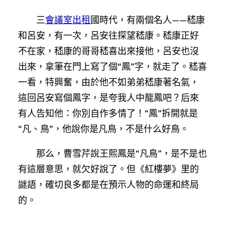
三
會議室出租
國時代，有兩個名人——嵇康
和呂安，有一次，呂安往探望嵇康。嵇康正好
不在家，嵇康的哥哥嵇喜出來接他，呂安也沒
出來，拿筆在門上寫了個“鳳”字，就走了。嵇喜
一看，特興奮，由於他不如弟弟嵇康著名氣，
這回呂安寫個鳳字，是夸我人中龍鳳吧？后來
有人告知他：你別自作多情了！“鳳”拆開就是
“凡、鳥”，他說你是凡鳥，不是什么好鳥。
那么，曹雪芹說王熙鳳是“凡鳥”，是不是也
有這層意思，就欠好說了。但《紅樓夢》里的
謎語，確切良多都是在預示人物的命運和終局
的。