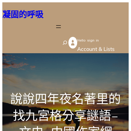
跳
凝固的呼吸
至
主
要
Hello sign in
內
S
Account & Lists
容
e
a
r
c
h
說說四年夜名著里的
找九宮格分享謎語–