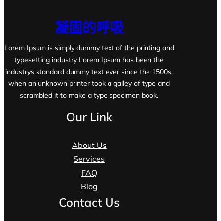
凝固的呼吸
Lorem Ipsum is simply dummy text of the printing and
typesetting industry Lorem Ipsum has been the
industrys standard dummy text ever since the 1500s,
when an unknown printer took a galley of type and
scrambled it to make a type specimen book.
Our Link
About Us
Services
FAQ
Blog
Contact Us