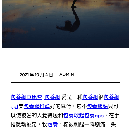
ADMIN
2021 年 10 月 4 日
包養網車馬費
包養網
愛是一種
包養網
很
包養網
ppt
美
包養網推薦
好的感情，它不
包養網站
只可
以使被愛的人覺得暖和
包養軟體
包養app
，在手
指微动披帛，牧
包養
，棉被刺醒一阵剧痛，头