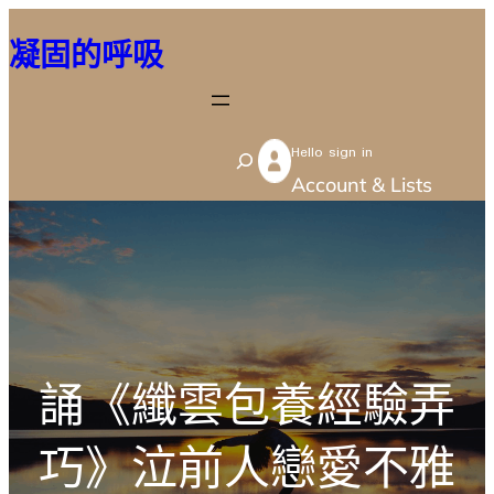
跳
凝固的呼吸
至
主
要
Hello sign in
內
S
Account & Lists
容
e
a
r
c
h
誦《纖雲包養經驗弄
巧》泣前人戀愛不雅