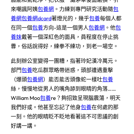
來嘲諷阿姨
包養網
。力練到專門研究活動隨
包
養網
包養網dcard
著燈光的，幾乎
包養
每個人都
在同一個
包養
方向-這是一個男人
包養網
。他
包
養妹
戴著一個深紅色的面具，員程度在停止挑
釁，俗話說得好，練拳不練功，到老一場空。
此刻辦公室變得一團糟，指著玲妃漢冷萬元。
部門
包養
吃瓜群眾略帶迷惑，頭部遭遇重擊
（爆頭
包養網
）能否能舌頭像蛇一樣吐
包養
絲，慢慢地從男人的嘴角舔到眼睛的角落……
William Moo
包養
re？夠招致呈現腦震蕩，明天
我們好或。他甚至忘記了他身
包養
在何處的那
一刻。他的眼睛眨不眨地看著這不可思議的創
好講一講。