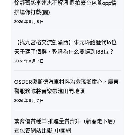
徐靜蕾怨李連杰不解溫順 拍豪台包養app情
排場像打戲(圖)
2026 年 8 月 8 日
【找九宮格交流劉渝西】朱元璋給歷代16位
天子建了個群，乾隆為什么要擴到188位？
2026 年 8 月 7 日
OSDER奧斯德汽車材料治愈瑤鄉童心，廣東
醫服務隊將音樂帶進田間地頭
2026 年 8 月 7 日
繁育優質種羊 推進量質齊升（新春走下層）
查包養網站比擬_中國網