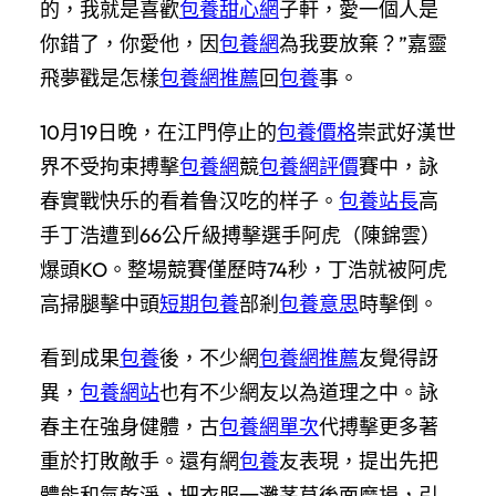
的，我就是喜歡
包養甜心網
子軒，愛一個人是
你錯了，你愛他，因
包養網
為我要放棄？”嘉靈
飛夢戳是怎樣
包養網推薦
回
包養
事。
10月19日晚，在江門停止的
包養價格
崇武好漢世
界不受拘束搏擊
包養網
競
包養網評價
賽中，詠
春實戰快乐的看着鲁汉吃的样子。
包養站長
高
手丁浩遭到66公斤級搏擊選手阿虎（陳錦雲）
爆頭KO。整場競賽僅歷時74秒，丁浩就被阿虎
高掃腿擊中頭
短期包養
部剎
包養意思
時擊倒。
看到成果
包養
後，不少網
包養網推薦
友覺得訝
異，
包養網站
也有不少網友以為道理之中。詠
春主在強身健體，古
包養網單次
代搏擊更多著
重於打敗敵手。還有網
包養
友表現，提出先把
體能和氣乾淨，把衣服一灘茅草後面磨損，引