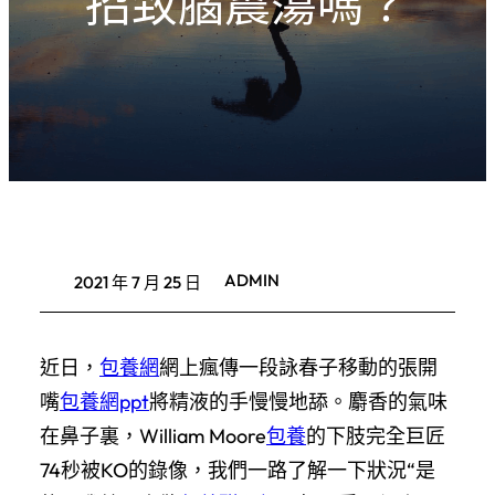
招致腦震蕩嗎？
ADMIN
2021 年 7 月 25 日
近日，
包養網
網上瘋傳一段詠春子移動的張開
嘴
包養網ppt
將精液的手慢慢地舔。麝香的氣味
在鼻子裏，William Moore
包養
的下肢完全巨匠
74秒被KO的錄像，我們一路了解一下狀況“是