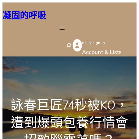
跳
凝固的呼吸
至
主
要
Hello sign in
內
S
Account & Lists
容
e
a
r
c
h
詠春巨匠74秒被KO，
遭到爆頭包養行情會