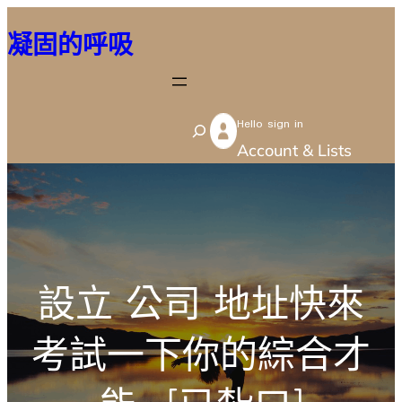
跳
凝固的呼吸
至
主
要
Hello sign in
內
S
Account & Lists
容
e
a
r
c
h
設立 公司 地址快來
考試一下你的綜合才