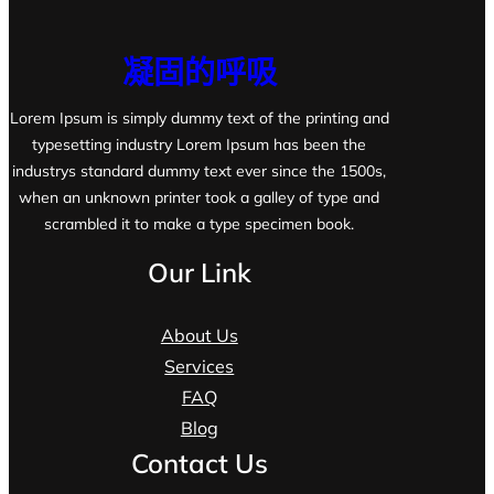
凝固的呼吸
Lorem Ipsum is simply dummy text of the printing and
typesetting industry Lorem Ipsum has been the
industrys standard dummy text ever since the 1500s,
when an unknown printer took a galley of type and
scrambled it to make a type specimen book.
Our Link
About Us
Services
FAQ
Blog
Contact Us