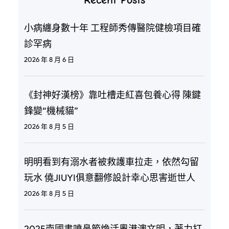
小病纏身數十年 工程師秀傳醫院健檢項目確
診罕病
2026 年 8 月 6 日
《封神好漢榜》靠吐槽走紅喜包養心得 陳鍵
鋒變“機械貓”
2026 年 8 月 5 日
明明看到有溺水者被救護車拉走，依然勾留
玩水 僥JIUYI俱意翻修設計幸心思害逝世人
2026 年 8 月 5 日
2025南國書噴鼻節煥活粵港澳文明，著力打