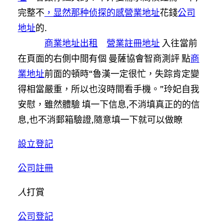
完整不
，显然那种侦探的感營業地址
花錢
公司
地址
的.
商業地址出租
營業註冊地址
入往當前
在頁面的右側中間有個 曼薩協會智商測評 點
商
業地址
前面的頓時“魯漢一定很忙，失踪肯定變
得相當嚴重，所以也沒時間看手機。”玲妃自我
安慰，雖然體驗 填一下信息,不消填真正的的信
息,也不消郵箱驗證,隨意填一下就可以做瞭
設立登記
公司註冊
人
打賞
公司登記