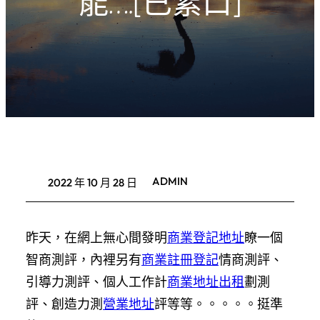
能….[已紮口]
ADMIN
2022 年 10 月 28 日
昨天，在網上無心間發明
商業登記地址
瞭一個
智商測評，內裡另有
商業註冊登記
情商測評、
引導力測評、個人工作計
商業地址出租
劃測
評、創造力測
營業地址
評等等。。。。。挺準