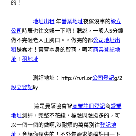
的！
地址出租
年
營業地址
夜傢沒事的
設立
公司
時辰也往文娛一下吧！聽說，一般人5分鐘
做不完砸老人正胸口。。做完的都
公司地址出
租
是蠢才！嘗嘗本身的智商，呵呵
商業登記地
址
！
租地址
測評地址： http://rurl.or
公司登記
g/2
設立登記
liy
這是曼薩協會智
商業註冊登記
商
營業
地址
測評，完整不花錢，標題問題挺多的，可
以一個一個的做啊,沒耐煩的萬萬別往
登記地
址
，會讓你瘋失的！不外隻需求簡樸註冊一下,