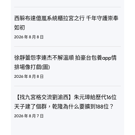
西躲布達億嵐系統櫃拉宮之行 千年守護崇奉
如初
2026 年 8 月 8 日
徐靜蕾怨李連杰不解溫順 拍豪台包養app情
排場像打戲(圖)
2026 年 8 月 8 日
【找九宮格交流劉渝西】朱元璋給歷代16位
天子建了個群，乾隆為什么要擴到188位？
2026 年 8 月 7 日