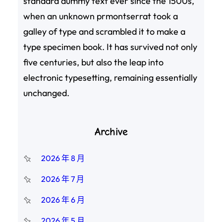
standard dummy text ever since the 1500s,
when an unknown prmontserrat took a
galley of type and scrambled it to make a
type specimen book. It has survived not only
five centuries, but also the leap into
electronic typesetting, remaining essentially
unchanged.
Archive
2026 年 8 月
2026 年 7 月
2026 年 6 月
2026 年 5 月