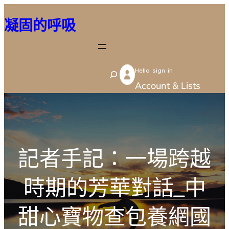
跳
凝固的呼吸
至
主
要
Hello sign in
內
S
Account & Lists
容
e
a
r
c
記者手記：一場跨越
h
時期的芳華對話_中
甜心寶物查包養網國