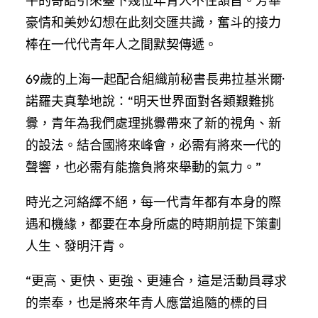
平的寄語引來臺下幾位年青人不住頷首。芳華
豪情和美妙幻想在此刻交匯共識，奮斗的接力
棒在一代代青年人之間默契傳遞。
69歲的上海一起配合組織前秘書長弗拉基米爾·
諾羅夫真摯地說：“明天世界面對各類艱難挑
釁，青年為我們處理挑釁帶來了新的視角、新
的設法。結合國將來峰會，必需有將來一代的
聲響，也必需有能擔負將來舉動的氣力。”
時光之河絡繹不絕，每一代青年都有本身的際
遇和機緣，都要在本身所處的時期前提下策劃
人生、發明汗青。
“更高、更快、更強、更連合，這是活動員尋求
的崇奉，也是將來年青人應當追隨的標的目