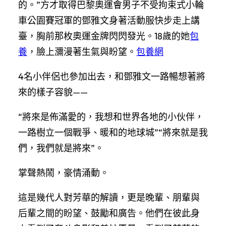
的。”方才取得巴黎奧運會男子不受拘束式小輪
車公園賽冠軍的鄧雅文身著活動服快步走上講
臺，胸前那枚奧運金牌閃閃發光。18歲的她
包
養
，臉上瀰漫著生氣與盼望。
包養網
4名小伴侶也參加出去，和鄧雅文一路暢想著將
來的樣子容貌——
“將來是佈滿愛的，我想和世界各地的小伙伴，
一路樹立一個戰爭、暖和的地球城”“將來就是我
們，我們就是將來”。
掌聲熱鬧，豪情涌動。
這是幾代人對芳華的解讀，更是晚輩、朋輩與
后輩之間的盼望、鼓勵和廣告。他們在彼此身