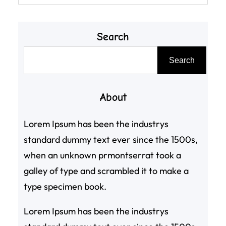
Search
搜
Search
尋
About
Lorem Ipsum has been the industrys
standard dummy text ever since the 1500s,
when an unknown prmontserrat took a
galley of type and scrambled it to make a
type specimen book.
Lorem Ipsum has been the industrys