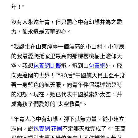
年！”
沒有人永遠年青，但只需心中有幻想并為之盡
力，便永遠是芳華的心。
“我誕生在山東煙臺一個漂亮的小山村。小時辰
的我最愛爬抵家里最高的那棵櫻桃樹上瞻仰天
空。我想
包養網比擬
飛，飛到山
包養網
外，飛
向更遼闊的世界！”“80后”中國航天員王亞平身
著一身藍色的航天服，向青年伴侶講述她兒時
的幻想。現在，她已代表中國摸索外太空，并
成為孩子們愛好的“太空教員”。
“年青人心中有幻想，腳下就無力量。從小建立
志向，說
包養網 花圃
不定哪天就完成了。”王亞