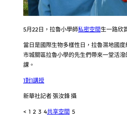
5月22日，拉魯小學師
私密空間
生一路欣
當日是國際生物多樣性日，拉魯濕地國度
市城關區拉魯小學的先生們帶來一堂活潑
課。
1對1講授
新華社記者 張汝鋒 攝
< 1 2 3 4
共享空間
5