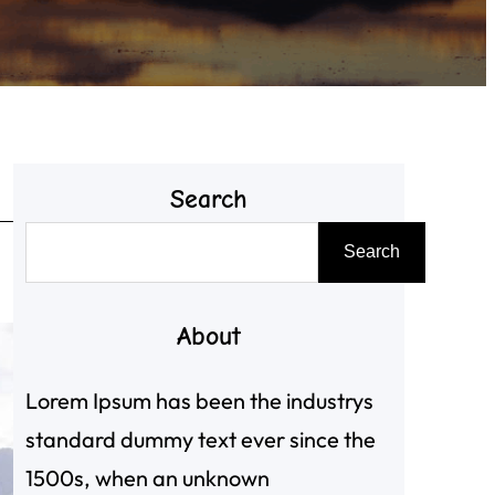
Search
搜
Search
尋
About
Lorem Ipsum has been the industrys
standard dummy text ever since the
1500s, when an unknown