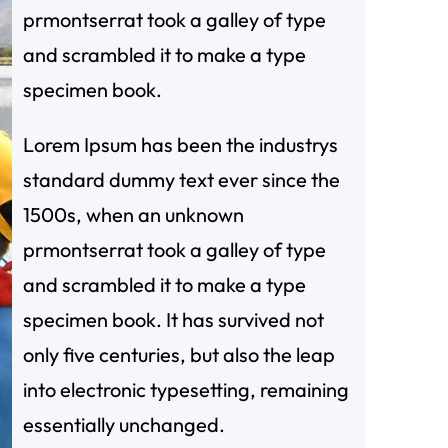
prmontserrat took a galley of type
and scrambled it to make a type
specimen book.
Lorem Ipsum has been the industrys
standard dummy text ever since the
1500s, when an unknown
prmontserrat took a galley of type
and scrambled it to make a type
specimen book. It has survived not
only five centuries, but also the leap
into electronic typesetting, remaining
essentially unchanged.