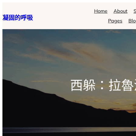
跳
Home
About
S
凝固的呼吸
至
Pages
Bl
主
要
內
容
西躲：拉魯