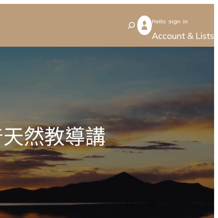
Hello sign in
S
Account & Lists
e
a
r
c
h
普天然教導講