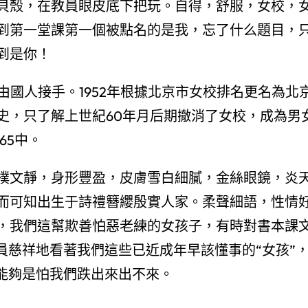
貝殼，在教員眼皮底下把玩。自得，舒服，女校，
到第一堂課第一個被點名的是我，忘了什么題目，
到是你！
黌舍由國人接手。1952年根據北京市女校排名更名為北
史，只了解上世紀60年月后期撤消了女校，成為男
65中。
樸文靜，身形豐盈，皮膚雪白細膩，金絲眼鏡，炎
而可知出生于詩禮簪纓殷實人家。柔聲細語，性情
，我們這幫欺善怕惡老練的女孩子，有時對書本課
員慈祥地看著我們這些已近成年早該懂事的“女孩”
，能夠是怕我們跌出來出不來。