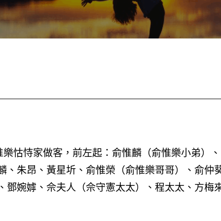
俞惟樂怙恃家做客，前左起：俞惟麟（俞惟樂小弟）、
麟、朱昂、黃星圻、俞惟榮（俞惟樂哥哥）、俞仲
、鄧婉嫭、佘夫人（佘守憲太太）、程太太、方梅