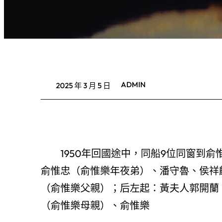
ADMIN
2025 年 3 月 5 日
1950年回國途中，同船9位同窗到
俞惟忠（俞惟樂年夜弟）、潘守魯、侯祥
（俞惟樂父親）；后左起：黃夫人郭開蘭
（俞惟樂母親）、俞惟樂