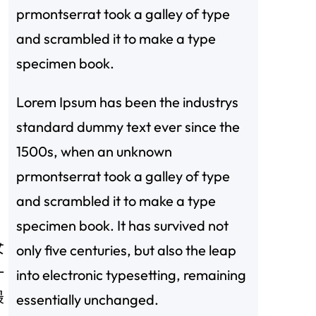
prmontserrat took a galley of type
and scrambled it to make a type
specimen book.
Lorem Ipsum has been the industrys
standard dummy text ever since the
1500s, when an unknown
prmontserrat took a galley of type
and scrambled it to make a type
specimen book. It has survived not
女
only five centuries, but also the leap
一
into electronic typesetting, remaining
最
essentially unchanged.