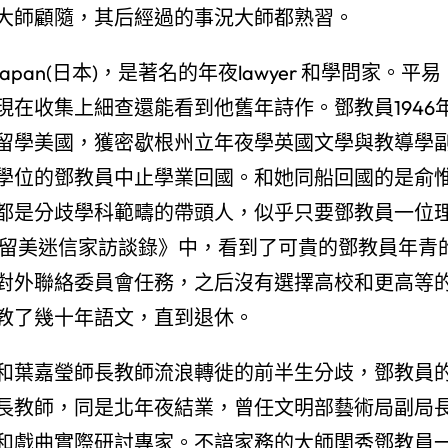
大師顧隨，其后經過的事況大師都熟習。
an(日本)，是著名的年夜lawyer 和學問家。平易
在收集上細查還能看到他舊年詩作。鄧教員1946
年留學美國，獲密歇根州立年夜學英國文學與教導學
學位的鄧教員中止學業回國。和她同船回國的是俞
都是分歧學科範疇的帶頭人，似乎只要鄧教員一位
月回國留美迷信家訪談錄》中，看到了可貴的鄧教員年青
對外聯絡委員會任務，之后沒有選擇高校和更高等
教了幾十年語文，直到退休。
和葉嘉瑩師長教師流浪轉徙的前半生分歧，鄧教員
長教師，同是北年夜結業，曾任文明部藝術局副局
和戲曲實際研討專家。不諳家務的大師閨秀鄧教員