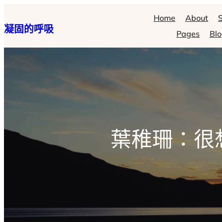
跳
Home
About
S
凝固的呼吸
至
Pages
Bl
主
要
內
容
葉稚珊：很