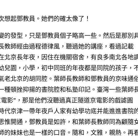
次想起鄧教員。她們的確太像了！
變的發型，只是鄧教員個子略高一些。然后是那別
長教師經由過程德律風，聽過她的講座，看過記載
在北京長年夜，因住在機關宿舍，有良多南北各地
幼兒園，小學，初中同班的年夜都是同院的孩子，
氣老北京的胡同腔。葉師長教師和鄧教員的京味通
一種頓挫抑揚的書院腔和私塾印記。臺灣一些葉師
京電影”，那是他們沒聽過真正隧道京電影的戲謔圓
時代京津一帶年夜戶人家有幼學功底并能進進書院
思惟開通，鄧教員是如許，和葉師長教師同為顧隨
師的妹妹也是一樣的口音。隨和，文雅，親熱。再