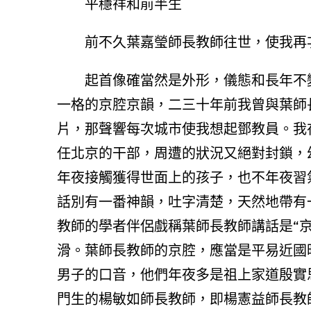
平穩祥和前半生
前不久葉嘉瑩師長教師往世，使我再
起首像確當然是外形，儀態和長年不
一格的京腔京韻，二三十年前我曾與葉師
片，那聲響每次城市使我想起鄧教員。我
任北京的干部，周遭的狀況又絕對封鎖，
年夜接觸獲得世面上的孩子，也不年夜習
話別有一番神韻，吐字清楚，天然地帶有
教師的學者伴侶戲稱葉師長教師講話是“
滑。葉師長教師的京腔，應當是平易近國
男子的口音，他們年夜多是祖上家道殷實
門生的楊敏如師長教師，即楊憲益師長教