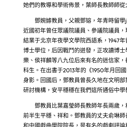
她們的教導和學術佈景，葉師長教師師從
鄧婉嫭教員，父親鄧镕，年青時留學jap
近國初年曾任眾議院議員、參議院議員，現
結業于北京年夜學文學院西語系，1947
博士學位，后因戰鬥的迸發，正攻讀博士
樂、侯祥麟等八九位后來有名的迷信家，
科生。在出書于2013年的《1950年
身影。回國后，鄧教員曾長久地在文明部
研討機構，安平穩穩在我們這所通俗中學
鄧教員比葉嘉瑩師長教師年長兩歲，
前半生平穩、祥和。鄧教員的丈夫俞琳師
和中國戲曲學院院長，是有名的戲劇評論