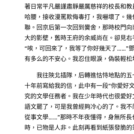
著日常平凡嚴謹肅靜嚴厲慈祥的校長和教
哈腰，接收漫罵欺侮毒打，我嚇壞了。幾
聯。回京后第一次回到黌舍，那時校門向
大的影壁，舊時王府的余威尚在。卻見右
“唉，可回來了，我等了你好幾天了……”
有多么的不安心。我忍住眼淚，偽裝輕松
我往陜北插隊，后轉進怙恃地點的五
十年前寫給我的信，此中有一段“你愛好
究的文學任務者。我在少年時代也很愛好
語文罷了，可是我曾經夠冷心的了。我不
從事文學……”那時不年夜懂得，身無所
時，已物是人非。此刻再看到紙張發脆的