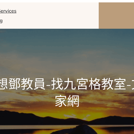
ervices
og
想鄧教員-找九宮格教室-
家網