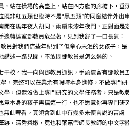
員，站在操場的高臺上，站在四方廳的廊檐下，垂
位既非紅五類也臨時不是“黑五類”的同窗結伴外出
南開在馬年夜人胡同，兩扇朱漆年夜門，正對面是
手邊轉達室鄧教員危坐著，見到我舒了一口長氣：
鄧教員對我們這些年紀到了但童心未泯的女孩子，是
地講述一路見聞，不敢問鄧教員是怎么過的。
七干校。我一向與鄧教員通訊，手頭還留有鄧教員
文學，完整可以在業余有暇時本身進修，不做專門研
文學，但還沒做上專門研究的文學任務者，只是教
愿意本身的孩子再搞這一行，也不愿意你再專門研
長也無此奢看。真領會到此中有幾多未便言說的苦處
筆跡，清秀柔嫩，竟也和葉嘉瑩師長教師的中文字