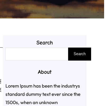
Search
搜
Search
尋
About
葵
Lorem Ipsum has been the industrys
來
standard dummy text ever since the
1500s, when an unknown