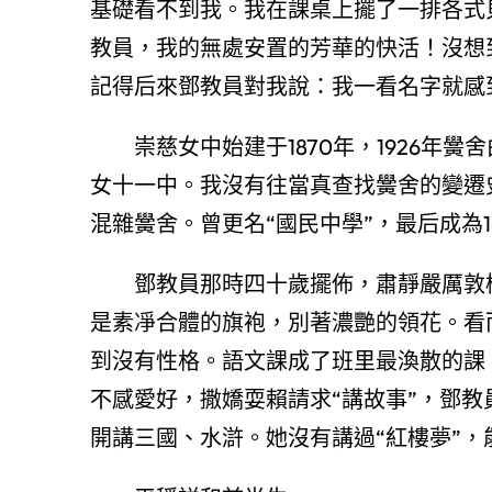
基礎看不到我。我在課桌上擺了一排各式
教員，我的無處安置的芳華的快活！沒想
記得后來鄧教員對我說：我一看名字就感
崇慈女中始建于1870年，1926年
女十一中。我沒有往當真查找黌舍的變遷
混雜黌舍。曾更名“國民中學”，最后成為1
鄧教員那時四十歲擺佈，肅靜嚴厲敦
是素凈合體的旗袍，別著濃艷的領花。看
到沒有性格。語文課成了班里最渙散的課
不感愛好，撒嬌耍賴請求“講故事”，鄧教
開講三國、水滸。她沒有講過“紅樓夢”