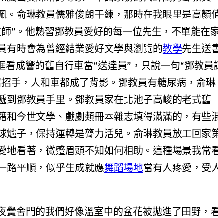
佩。俞琳教員儒雅俊朗干練，那時在我眼里是高顏
教師”。他熟習鄧教員愛好的每一位先生，不單能在
員有時會為曾經結業愛好文學與瀏覽的
教學
先生送
哐看成響的舊自行車當“送達員”，只說一句“鄧教員
招招手，人和車都成了背影。鄧教員有糖尿病，俞琳
遞到鄧教員手里。鄧教員家在北池子高峻的老式舊
籍和今世文學、戲劇類冊本雜志填得滿滿的，有些
球爐子，保持運轉是膂力活兒。俞琳教員放工回家
愛地看著，微蹙眉頭不知如何相助。這種場景我常
一路平順，似乎生成就應
舞蹈場地
當有人疼愛，受
年夜黌舍門的我們好像溫室中的盆花被拋進了田野，