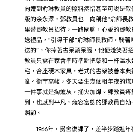
向遭到俞琳教員的照料疼惜甚至可說是敬
版的余永澤，鄧教員也一向稱他“俞師長
里替鄧教員招待，一路閑聊，心愛的鄧教
送禮品，“引導干部”俞琳師長教師，騎著
送的”，你捧著書呆頭呆腦，他便淺笑著
教員只需在家會準時準點把藥和一杯溫水
宅，合座硬木家具，老式的書架被善本典
亂。衡宇高峻，冬天要生幾個粗年夜的煤
一件事就是掏爐灰，捅火加煤。鄧教員疼
到，也感到平凡，雍容富態的鄧教員自幼
照顧。
1966年，黌舍復課了，差半步踏進