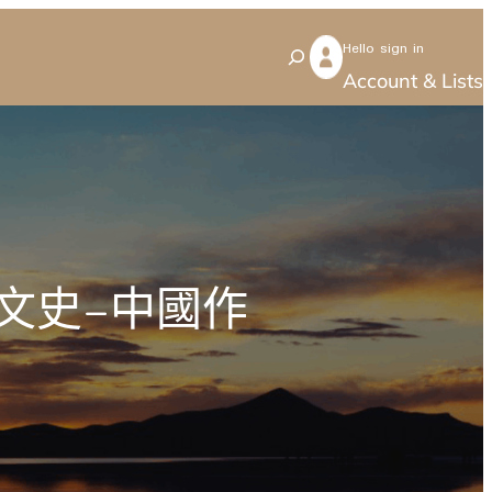
Hello sign in
S
Account & Lists
e
a
r
c
h
文史–中國作