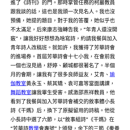
進了《詩刊》的門。那時掌管任務的柯巖教員
跟我談的話，這也是我頭一次見名人。我也沒
預備，她提的題目，對于我的答覆，她似乎也
不太滿足，后來康志強轉告我，“年青人還沒開
竅”，讓我好好想想為啥寫詩，約請我餐與加入
青年詩人改稿班。就如許，我獲得了芳華詩會
的進場券。首屆芳華詩會十七小我，在會前我
一個也沒見過，舒婷、顧城都很著名了。半個
月的會期，讓我有了很多良師益友，艾青、
瑜
伽教室
黃永玉、蔡其矯、袁可嘉等當面講課，
舞蹈教室
讓我畢生受害。感激邵燕祥教員，他
看到了我餐與加入芳華詩會補交的敘事體小長
詩《干媽》后，換下了原擬留用的詩稿。他從
小長詩中選了六節，以“敘事組詩”《干媽》在
“芳華詩
教學
會專號”上頒發，余下的三節《豢養