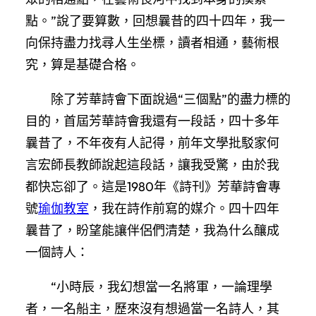
點。”說了要算數，回想曩昔的四十四年，我一
向保持盡力找尋人生坐標，讀者相通，藝術根
究，算是基礎合格。
除了芳華詩會下面說過“三個點”的盡力標的
目的，首屆芳華詩會我還有一段話，四十多年
曩昔了，不年夜有人記得，前年文學批駁家何
言宏師長教師說起這段話，讓我受驚，由於我
都快忘卻了。這是1980年《詩刊》芳華詩會專
號
瑜伽教室
，我在詩作前寫的媒介。四十四年
曩昔了，盼望能讓伴侶們清楚，我為什么釀成
一個詩人：
“小時辰，我幻想當一名將軍，一論理學
者，一名船主，歷來沒有想過當一名詩人，其