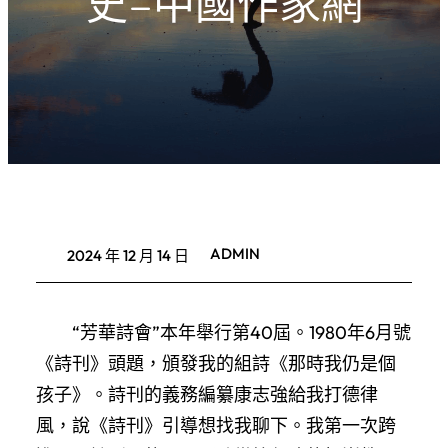
史–中國作家網
ADMIN
2024 年 12 月 14 日
“芳華詩會”本年舉行第40屆。1980年6月號
《詩刊》頭題，頒發我的組詩《那時我仍是個
孩子》。詩刊的義務編纂康志強給我打德律
風，說《詩刊》引導想找我聊下。我第一次跨