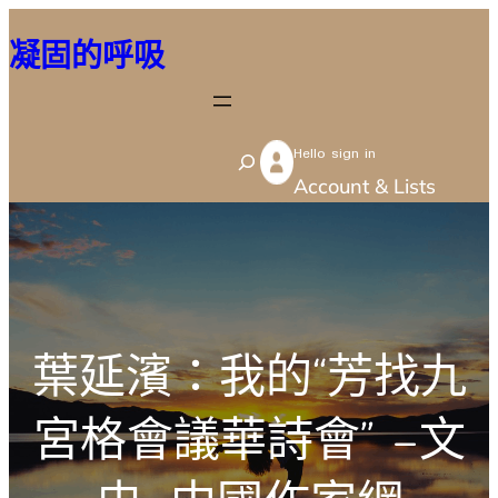
跳
凝固的呼吸
至
主
要
Hello sign in
內
S
Account & Lists
容
e
a
r
c
h
葉延濱：我的“芳找九
宮格會議華詩會” –文