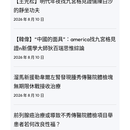
【王光松】明代年夜找九宮格見證儒陳白沙
的靜坐功夫
2026 年 8 月 10 日
【韓偉】“中國的面具”：america找九宮格見
證n新儒學大師狄百瑞思惟綜論
2026 年 8 月 10 日
溜馬新援勒韋爾左腎發現腫秀傳醫院體檢塊
無期限休戰接收治療
2026 年 8 月 10 日
前列腺癌治療或導致不秀傳醫院體檢項目舉
患者若何改良性福？