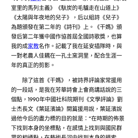
室里的馬列主義》《馱炭的毛驢走在山道上》
《太陽與年夜地的兒子》，后以組詩《兒子》
為題頒發在第二年的《詩刊》上。《干媽》頒
發后第二年獲中國作協首屆全國詩歌獎，也算
我的成
家教
名作。記載了我在延安插隊時，與
一對老農人佳耦在一孔土窯洞里，配合生涯一
年的真正的剪影。
除了這首《干媽》，被詩界評論家常援用
的一段話，是我在芳華詩會上會商講話說的三
個點，1990年中國社科院期刊《文學評論》劉
士杰長文《葉延濱論》開篇援用說，葉延濱說
過他今后的盡力標的目的就是：“在時期的佈景
下找到本身的坐標點，在感情上找到與國民群
眾的相通點，在藝術長河中找到本身的摸索