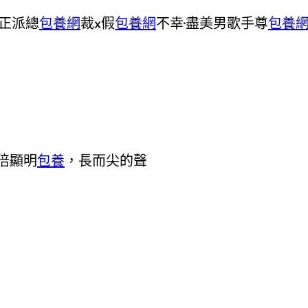
正派總
包養網
裁x假
包養網
不幸·盡美男歌手尊
包養
倍顯明
包養
，長而尖的聲