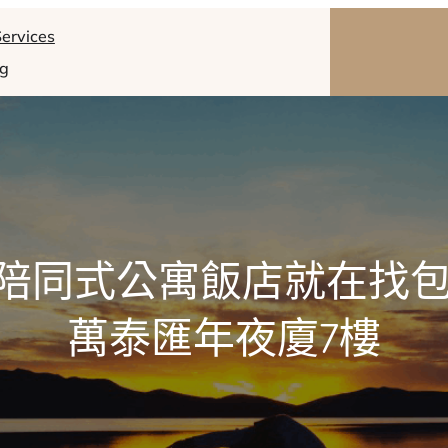
ervices
og
| 陪同式公寓飯店就在找
萬泰匯年夜廈7樓