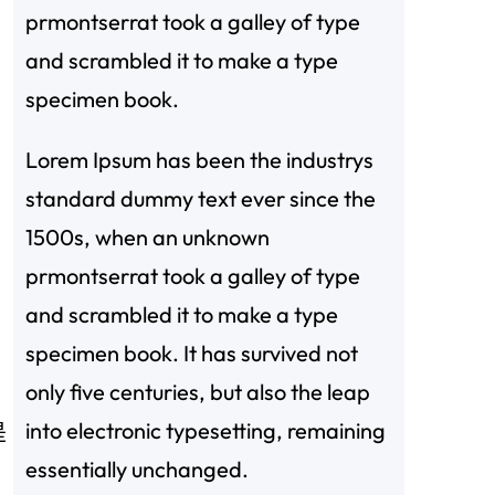
prmontserrat took a galley of type
and scrambled it to make a type
specimen book.
Lorem Ipsum has been the industrys
standard dummy text ever since the
1500s, when an unknown
prmontserrat took a galley of type
and scrambled it to make a type
specimen book. It has survived not
only five centuries, but also the leap
into electronic typesetting, remaining
是
essentially unchanged.