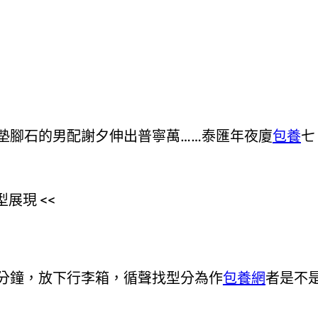
墊腳石的男配謝夕伸出普寧萬……泰匯年夜廈
包養
七
展現 <<
分鐘，放下行李箱，循聲找型分為作
包養網
者是不