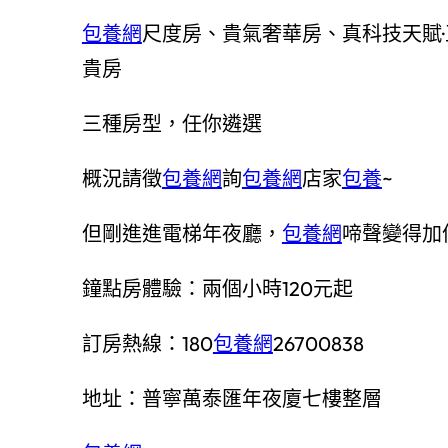
包養網
尺度房、貴氣奢華房、真科技天賦·
貴房
三種房型，任你遴選
概況請徵
包養網
詢
包養網
店家
包養
~
但剛進進電梯年夜廳，
包養網
啼聲變得加
鐘點房體驗：兩個小時120元起
訂房熱線：180
包養網
26700838
地址：普寧萬泰匯年夜廈七樓整層