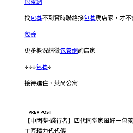
包養網
找
包養
不到實時聯絡接
包養
觸店家，才不
包養
更多概況請徵
包養網
詢店家
↓↓↓
包養
↓
接待進住，萊尚公寓
PREV POST
【中國夢•踐行者】四代同堂家風好一包
工匠精力代代傳