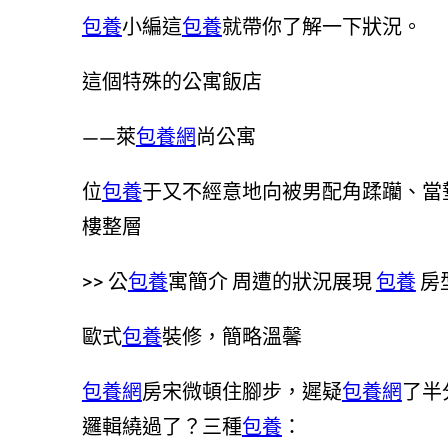
包養
小編這
包養
就帶你了解一下狀況。
這個特殊的公寓飯店
——萊
包養網
尚公寓
位
包養
于又不經意地向被男配角蹂躪、當
樓整層
>> 公
包養
寓簡介 周遭的狀況展現
包養
房型
歐式
包養
裝修，簡略溫馨
包養網
房宋微頓住腳步，遲疑
包養網
了半
邏輯繞過了？三種
包養
：