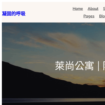
跳
Home
About
S
凝固的呼吸
至
Pages
Bl
主
要
內
容
萊尚公寓 