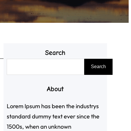
Search
搜
Search
尋
About
Lorem Ipsum has been the industrys
standard dummy text ever since the
1500s, when an unknown