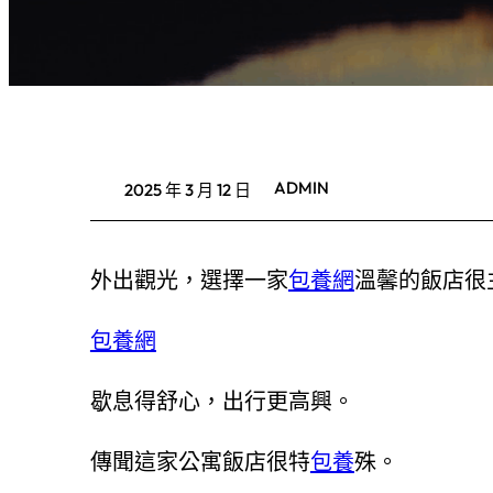
ADMIN
2025 年 3 月 12 日
外出觀光，選擇一家
包養網
溫馨的飯店很
包養網
歇息得舒心，出行更高興。
傳聞這家公寓飯店很特
包養
殊。