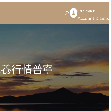
Hello sign in
S
Account & Lists
e
a
r
c
h
包養行情普寧