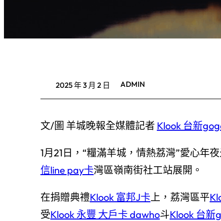
ADMIN
2025 年 3 月 2 日
文/圖 羊城晚報全媒體記者
Klook 台新go
1月21日，“糧滿羊城，情熱荔灣”愛心
信line pay卡
灣區嶺南街社工站展開。
在捐贈典禮
Klook 富邦J卡
上，荔灣區平
K
受
Klook 永豐 大戶卡 dawho
斗
Klook 台新