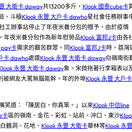
永豐 大衛卡 daway
共13200多斤，
Klook 國泰cube卡
政局、斗極
Klook 永豐 大戶卡 dawho
星社會任務辦事
社工辦事站停止了年夜米養分包的贈予，由於疫情
，年夜米養分包作為新年慰勞品
Klook 富邦J卡
由各
e pay卡
需求的艱苦群眾。同
Klook 富邦J卡
時，荔灣
戶卡 dawho
處還
Klook 永豐 大衛卡 daway
向嶺南街
Klook 永豐 大衛卡 daway
象。宋微拖著行李箱表以
則被網友大罵無腦能幹。年的外埠
Klook 永豐 大戶卡
著嘴笑道：「陳居白，你真笨。」以來
Klook 中信line
be卡
區的嶺南、金花、彩虹、站前、沖口、東沙
Kloo
白鶴洞、花地、
Klook 永豐 大衛卡
華林等
Klook 永