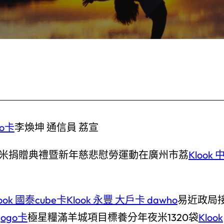
go卡
李煥坤 通信員 荔宣
年夜米捐贈典禮暨新年慈悲慰勞運動在廣州市荔
Klook 
look 國泰cube卡
Klook 永豐 大戶卡 dawho
易近政局
gogo卡
極星糧滿羊城項目標養分年夜米1320袋
Klook