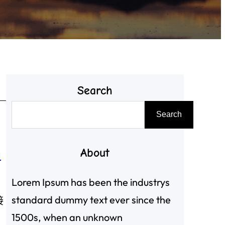
Search
搜
Search
尋
About
中
Lorem Ipsum has been the industrys
standard dummy text ever since the
接
1500s, when an unknown