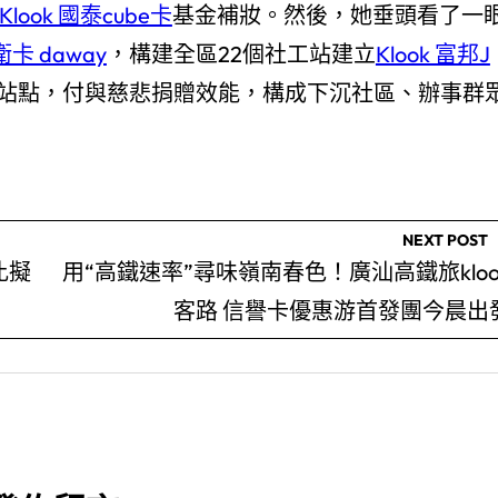
Klook 國泰cube卡
基金補妝。然後，她垂頭看了一
衛卡 daway
，構建全區22個社工站建立
Klook 富邦J
站點，付與慈悲捐贈效能，構成下沉社區、辦事群
NEXT POST
比擬
用“高鐵速率”尋味嶺南春色！廣汕高鐵旅kloo
客路 信譽卡優惠游首發團今晨出