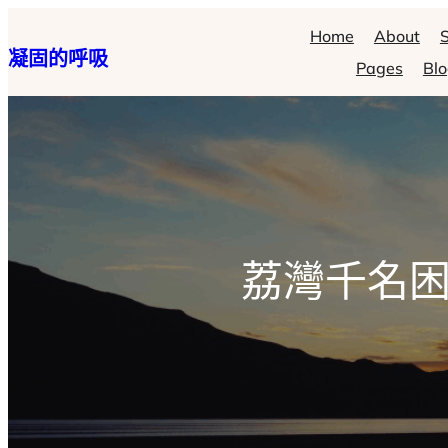
跳
Home
About
S
凝固的呼吸
至
Pages
Bl
主
要
內
容
荔灣千名困