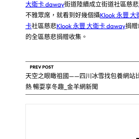
大衛卡 daway
街道陸續成立街道社區慈悲
不雅眾席，就看到好幾個攝
Klook 永豐 大
卡
社區慈悲
Klook 永豐 大衛卡 daway
捐贈
的全區慈悲捐贈收集。
PREV POST
天空之眼瞰祖國——四川冰雪找包養網站
熱 暢耍享冬趣_金羊網新聞