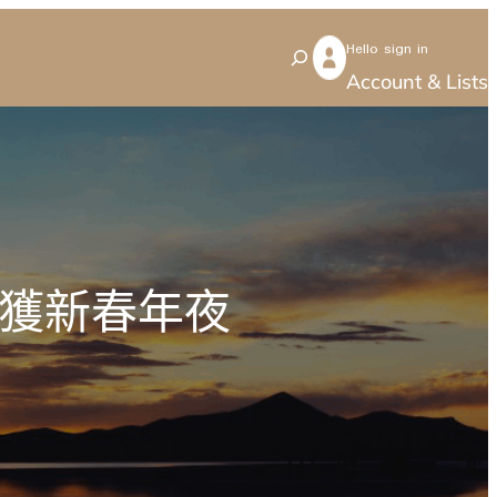
Hello sign in
S
Account & Lists
e
a
r
c
h
惠獲新春年夜