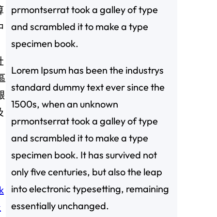
prmontserrat took a galley of type
算
and scrambled it to make a type
中
specimen book.
社
Lorem Ipsum has been the industrys
區
standard dummy text ever since the
艱
1500s, when an unknown
及
prmontserrat took a galley of type
and scrambled it to make a type
specimen book. It has survived not
only five centuries, but also the leap
into electronic typesetting, remaining
k
essentially unchanged.
豐