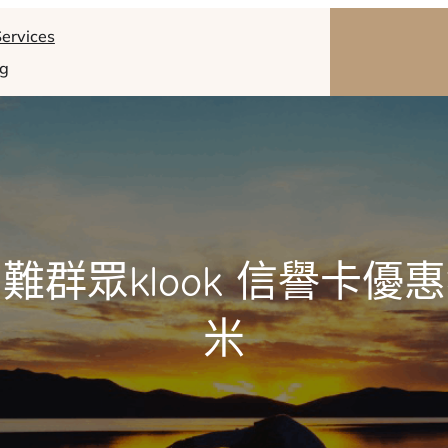
ervices
og
難群眾klook 信譽卡優
米