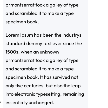
prmontserrat took a galley of type
and scrambled it to make a type
specimen book.
，
Lorem Ipsum has been the industrys
standard dummy text ever since the
有
1500s, when an unknown
prmontserrat took a galley of type
and scrambled it to make a type
specimen book. It has survived not
only five centuries, but also the leap
，
into electronic typesetting, remaining
酌
essentially unchanged.