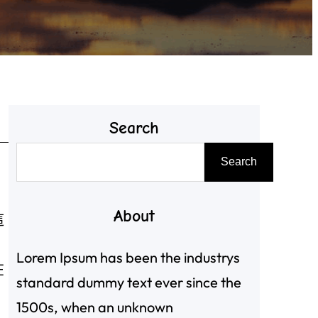
Search
搜
Search
尋
About
這
》
Lorem Ipsum has been the industrys
在
standard dummy text ever since the
1500s, when an unknown