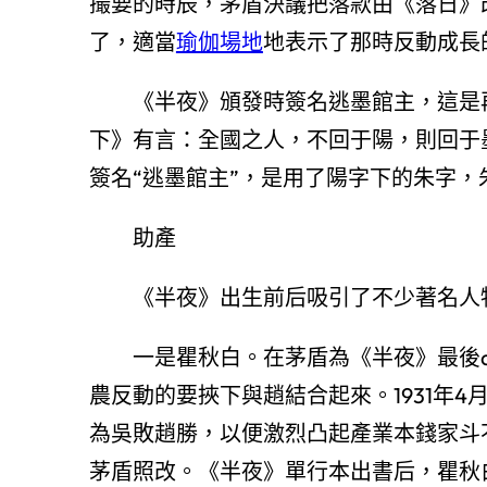
撮要的時辰，茅盾決議把落款由《落日》
了，適當
瑜伽場地
地表示了那時反動成長
《半夜》頒發時簽名逃墨館主，這是
下》有言：全國之人，不回于陽，則回于
簽名“逃墨館主”，是用了陽字下的朱字
助產
《半夜》出生前后吸引了不少著名人
一是瞿秋白。在茅盾為《半夜》最後d
農反動的要挾下與趙結合起來。1931年
為吳敗趙勝，以便激烈凸起產業本錢家斗
茅盾照改。《半夜》單行本出書后，瞿秋