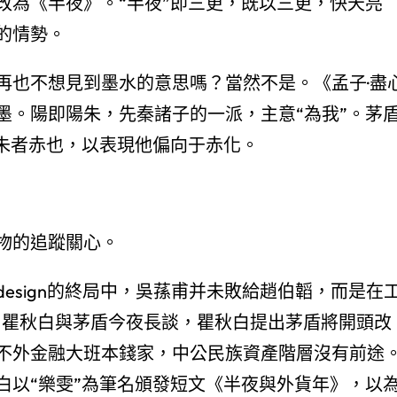
改為《半夜》。“半夜”即三更，既以三更，快天亮
的情勢。
再也不想見到墨水的意思嗎？當然不是。《孟子·盡
墨。陽即陽朱，先秦諸子的一派，主意“為我”。茅
，朱者赤也，以表現他偏向于赤化。
物的追蹤關心。
esign的終局中，吳蓀甫并未敗給趙伯韜，而是在
4月瞿秋白與茅盾今夜長談，瞿秋白提出茅盾將開頭改
不外金融大班本錢家，中公民族資產階層沒有前途
白以“樂雯”為筆名頒發短文《半夜與外貨年》，以