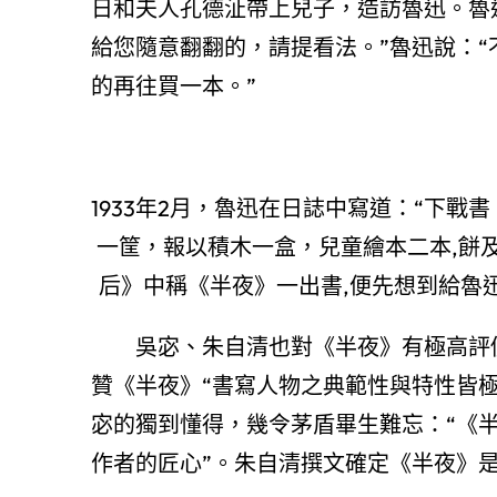
日和夫人孔德沚帶上兒子，造訪魯迅。魯
給您隨意翻翻的，請提看法。”魯迅說：
的再往買一本。”
1933年2月，魯迅在日誌中寫道：“下
一筐，報以積木一盒，兒童繪本二本,餅
后》中稱《半夜》一出書,便先想到給魯
吳宓、朱自清也對《半夜》有極高評
贊《半夜》“書寫人物之典範性與特性皆
宓的獨到懂得，幾令茅盾畢生難忘：“《
作者的匠心”。朱自清撰文確定《半夜》是