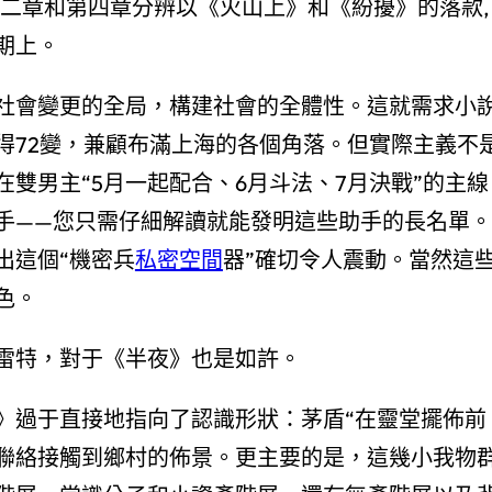
第二章和第四章分辨以《火山上》和《紛擾》的落款,
期上。
社會變更的全局，構建社會的全體性。這就需求小
得72變，兼顧布滿上海的各個角落。但實際主義不
雙男主“5月一起配合、6月斗法、7月決戰”的主線
手——您只需仔細解讀就能發明這些助手的長名單。
出這個“機密兵
私密空間
器”確切令人震動。當然這
色。
雷特，對于《半夜》也是如許。
》過于直接地指向了認識形狀：茅盾“在靈堂擺佈前
聯絡接觸到鄉村的佈景。更主要的是，這幾小我物