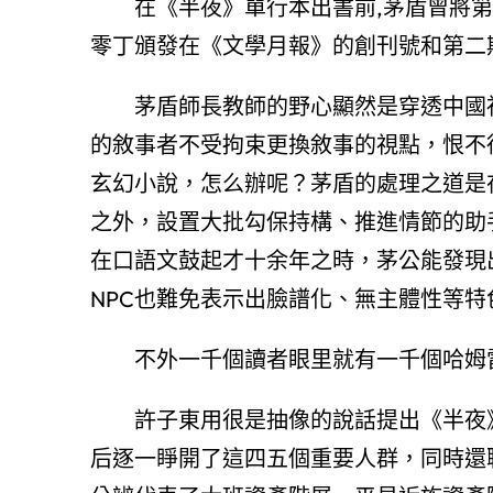
在《半夜》單行本出書前,茅盾曾將
零丁頒發在《文學月報》的創刊號和第二
茅盾師長教師的野心顯然是穿透中國
的敘事者不受拘束更換敘事的視點，恨不
玄幻小說，怎么辦呢？茅盾的處理之道是在
之外，設置大批勾保持構、推進情節的助
在口語文鼓起才十余年之時，茅公能發現
NPC也難免表示出臉譜化、無主體性等特
不外一千個讀者眼里就有一千個哈姆
許子東用很是抽像的說話提出《半夜
后逐一睜開了這四五個重要人群，同時還