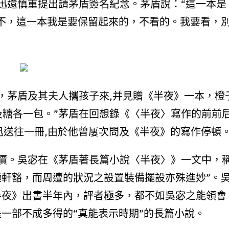
迅還慎重提出請茅盾簽名紀念。茅盾說：“這一本是
“不，這一本我是要保留起來的，不看的。我要看，
戰書，茅盾及其夫人攜孩子來,并見贈《半夜》一本，橙
及糖各一包。”茅盾在回想錄《〈半夜〉寫作的前前
迅送往一冊,由於他曾屢次問及《半夜》的寫作停頓
價。吳宓在《茅盾著長篇小說〈半夜〉》一文中，
極軒豁，而周遭的狀況之設置裝備擺設亦殊進妙”。
半夜》出書半年內，評者極多，都不如吳宓之能領會
一部不成多得的“真能表示時期”的長篇小說。