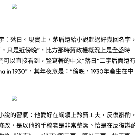
字：落日。現實上，茅盾還給小說起過好幾回名字
好，只是近傍晚”，比方那時蔣政權概況上是全盛時
們可以直接看到，豎寫著的中文“落日”二字后面還
of China in 1930”，其年夜意是：“傍晚，1930年產生在中
小說的習氣：他愛好在綱領上煞費工夫，反復斟酌
修改，是以他的手稿老是非常整潔。恰是在反復斟