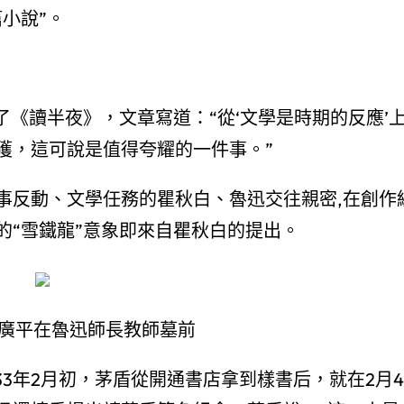
小說”。
了《讀半夜》，文章寫道：“從‘文學是時期的反應’
獲，這可說是值得夸耀的一件事。”
事反動、文學任務的瞿秋白、魯迅交往親密,在創作
的“雪鐵龍”意象即來自瞿秋白的提出。
廣平在魯迅師長教師墓前
33年2月初，茅盾從開通書店拿到樣書后，就在2月4