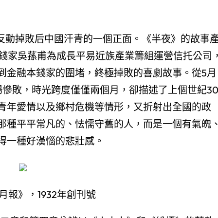
年夜反動掉敗后中國汗青的一個正面。《半夜》的故事
本錢家吳蓀甫為成長平易近族產業籌組運營信托公司
到金融本錢家的圍堵，終極掉敗的喜劇故事。從5月
場慘敗，時光跨度僅僅兩個月，卻描述了上個世紀3
青年愛情以及鄉村危機等情形，又折射出全國的政
那種平平常凡的、怯懦守舊的人，而是一個有氣魄
得一種好漢惱的悲壯感。
月報》，1932年創刊號