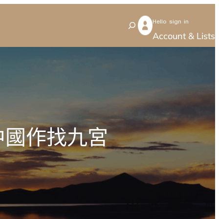
Hello sign in
S
Account & Lists
e
a
r
c
h
中國作找九宮