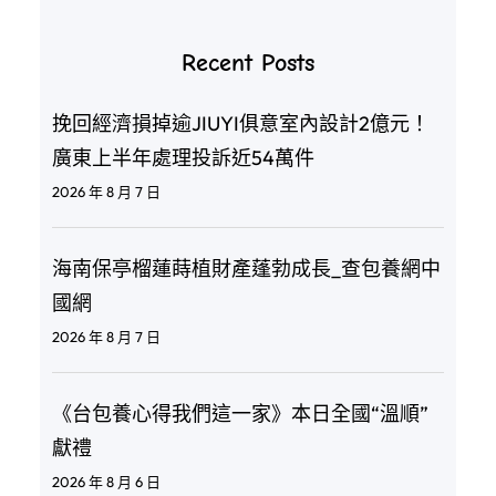
Recent Posts
挽回經濟損掉逾JIUYI俱意室內設計2億元！
廣東上半年處理投訴近54萬件
2026 年 8 月 7 日
海南保亭榴蓮蒔植財產蓬勃成長_查包養網中
國網
2026 年 8 月 7 日
《台包養心得我們這一家》本日全國“溫順”
獻禮
2026 年 8 月 6 日