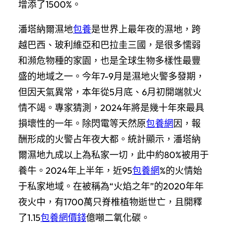
增添了1500%。
潘塔納爾濕地
包養
是世界上最年夜的濕地，跨
越巴西、玻利維亞和巴拉圭三國，是很多懦弱
和瀕危物種的家園，也是全球生物多樣性最豐
盛的地域之一。今年7-9月是濕地火警多發期，
但因天氣異常，本年從5月底、6月初開端就火
情不竭。專家猜測，2024年將是幾十年來最具
損壞性的一年。除閃電等天然原
包養網
因，報
酬形成的火警占年夜大都。統計顯示，潘塔納
爾濕地九成以上為私家一切，此中約80%被用于
養牛。2024年上半年，近95
包養網
%的火情始
于私家地域。在被稱為“火焰之年”的2020年年
夜火中，有1700萬只脊椎植物逝世亡，且開釋
了1.15
包養網價錢
億噸二氧化碳。