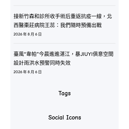
接新竹森和診所收手術后重返抗疫一線，北
西醫棗莊病院王蕊：我們隨時預備出戰
2026 年 8 月 6 日
臺風“韋帕”今晨進進湛江，暴JIUYI俱意空間
設計雨洪水預警同時失效
2026 年 8 月 6 日
Tags
Social Icons