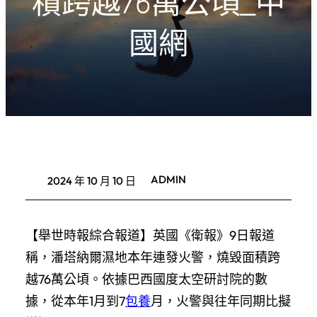
積跨越76萬公頃_中
國網
ADMIN
2024 年 10 月 10 日
【舉世時報綜合報道】英國《衛報》9日報道
稱，潘塔納爾濕地本年連發火警，燒毀面積跨
越76萬公頃。依據巴西國度太空研討院的數
據，從本年1月到7
包養
月，火警與往年同期比擬