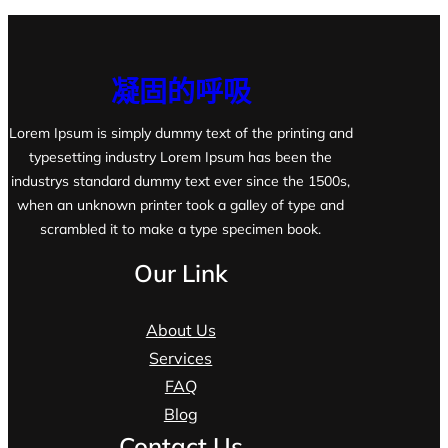
凝固的呼吸
Lorem Ipsum is simply dummy text of the printing and
typesetting industry Lorem Ipsum has been the
industrys standard dummy text ever since the 1500s,
when an unknown printer took a galley of type and
scrambled it to make a type specimen book.
Our Link
About Us
Services
FAQ
Blog
Contact Us