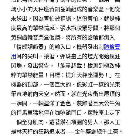
塊小小的天秤座黃銅齒輪組成的音樂盒。他從
未送出，因為害怕被拒絕。這份害怕，就是純
度最高的單戀情感。張水瓶咬緊牙關，將那個
黃銅齒輪音樂盒砸爛，將所有的齒輪都倒入
「情感調節器」的輸入口。機器發出刺
體檢費
用
耳的尖叫，接著，彈珠臺上的燈光開始瘋狂
閃爍，發出警告。「能量超載！檢測到極致純
粹的單戀能量！目標：提升天秤座運勢！」在
機器的頂部，一個巨大的、像彩虹一樣的光束
筆直地射向天空。然而，就在光束衝出屋頂的
一瞬間，一輛塗滿了金色、裝飾著巨大公牛角
的悍馬車猛地停在咖啡館門口。駕駛座上走下
一個全身肌肉、戴著鑽石項圈的男人，那人正
是林天秤的狂熱追求者——金牛座霸總牛土豪。