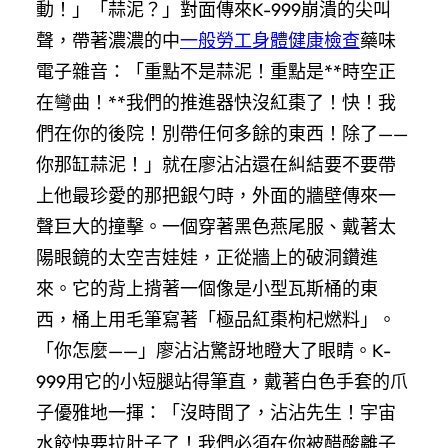
動！」「蒜泥？」對面傳來K-999崩潰的尖叫
聲，帶著濃濃的中
一般勞工身體健康檢查
藥味
電子雜音：「重點不是蒜泥！重點是**時空正
在彎曲！**我們的推進器快沒紅棗了！快！我
們在你的後院！別帶任何多餘的東西！除了——
你那缸蒜泥！」就在廖沾沾還在糾結要不要帶
上他最珍愛的那把銀勺時，外面的牆壁傳來一
聲巨大的撞擊。一個穿著黑色燕尾服、戴著太
陽眼鏡的太空吉娃娃，正從牆上的破洞鑽進
來。它的背上揹著一個像是小型瓦斯桶的東
西，桶上用毛筆寫著「極品紅棗枸杞燃料」。
「你怎麼——」廖沾沾驚訝地瞪大了眼睛。K-
999用它的小短腿站得筆直，戴著白色手套的爪
子優雅地一揮：「沒時間了，沾沾先生！宇宙
水餃快要拉肚子了！我們必須在你被醋酸離子