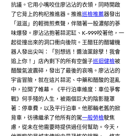
抗議。它用小嘴咬住廖沾沾的衣領，同時開啟
了它背上的枸杞推進器。推進
巡檢推薦
器發出
「滋滋」的輕微煎煮聲，伴隨著一股濃郁的蔘
味爆發。廖沾沾抱著蒜泥缸、K-999咬著他，一
起從撞出來的洞口衝向後院。王醋狂的醋罐機
器人發出尖叫：「別想逃！醬油黨餘孽！我會
追上你！」店內剩下的所有空盤子
巡迴健檢
被
醋酸氣波震碎，發出了最後的哀鳴。廖沾沾的
宇宙冒險，就在這片蒜泥、中藥和醋酸的混亂
中，拉開了帷幕。《平行泊車維度：車位爭奪
戰》何手殘的人生，被兩個巨大的陰影籠罩
著：停車費，以及平行泊車。他那輛老舊的掀
背車，彷彿繼承了他所有的駕
一般勞檢
駛焦
慮，從未在他需要時提供過任何幫助。今天，