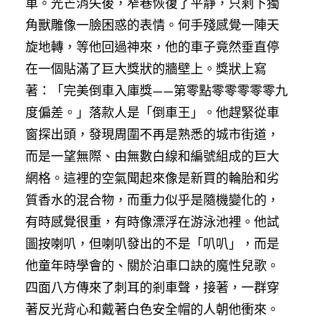
車。光芒消失後，窄巷恢復了平靜，只剩下獨
角獸雕像一臉困惑的表情。何手殘感覺一陣天
旋地轉，等他回過神來，他的車子竟然垂直停
在一個貼滿了巨大獎狀的牆壁上。獎狀上寫
著：「完美倒車入庫獎——第零點零零零零零九
度偏差。」落款人是「倒車王」。他趕緊從車
窗探出頭，發現周圍不再是熟悉的城市街道，
而是一望無際、由無數白線和編號組成的巨大
網格。這裡的空氣聞起來像是新買的輪胎和劣
質香水的混合物，而重力似乎是隨機變化的，
有時感覺很重，有時像漂浮在游泳池裡。他試
圖按喇叭，但喇叭發出的不是「叭叭」，而是
他童年時學會的、關於泊車口訣的魔性兒歌。
四面八方傳來了刺耳的剎車聲，接著，一群穿
著反光背心和戴著白色安全帽的人朝他衝來。