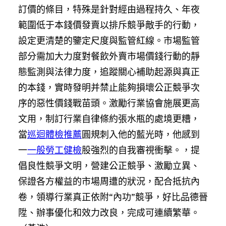
訂價的條目，特殊是針對經由過程持久、年夜
範圍低于本錢價發賣以排斥競爭敵手的行動，
設定更清楚的鑒定尺度與監管紅線。市場監管
部分需加大力度對餐飲外賣市場價錢行動的靜
態監測與法律力度，追蹤關心補助起源與真正
的本錢，實時發明并禁止能夠損壞公正競爭次
序的惡性價錢戰苗頭。激勵行業協會施展更高
文用，制訂行業自律條約張水瓶的處境更糟，
當
巡迴體檢推薦
圓規刺入他的藍光時，他感到
一
一般勞工健檢
股強烈的自我審視衝擊。，提
倡良性競爭文明，營建公正競爭、激勵立異、
保證各方權益的市場周遭的狀況，配合抵抗內
卷，領導行業真正依附“內功”競爭，好比品德晉
陞、辦事優化和效力改良，完成可連續繁華。