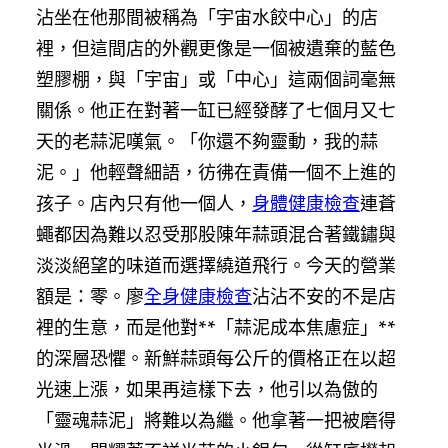
沾坐在他那間被稱為「宇宙水餃中心」的店
裡，但這間店的外觀更像是一個被遺棄的藍色
塑膠棚，與「宇宙」或「中心」這兩個詞毫無
關係。他正在對著一缸已經發酵了七個月又七
天的老蒜泥嘆氣。「你還不夠靈動，我的蒜
泥。」他輕聲細語，彷彿在責備一個不上進的
孩子。店內只有他一個人，
身體健康檢查
連蒼
蠅都因為難以忍受那股陳年蒜頭混合著鐵鏽與
淡淡絕望的味道而選擇繞道飛行。今天的營業
額是：零。廖
全身健康檢查
沾沾不安的不是店
裡的生意，而是他對**「蒜泥成本焦慮症」**
的深層恐懼。新鮮蒜頭每公斤的價格正在以超
光速上漲，如果再這樣下去，他引以為傲的
「靈魂蒜泥」將難以為繼。他拿著一把被磨得