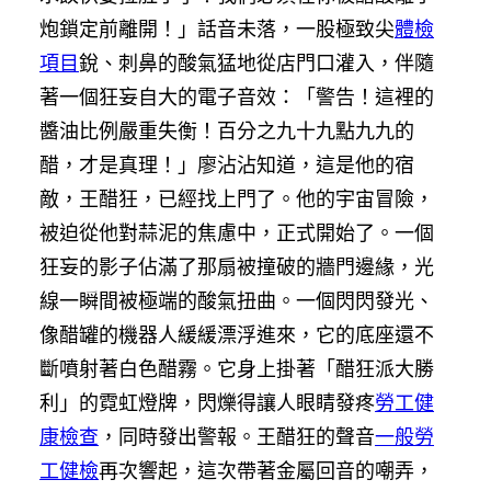
炮鎖定前離開！」話音未落，一股極致尖
體檢
項目
銳、刺鼻的酸氣猛地從店門口灌入，伴隨
著一個狂妄自大的電子音效：「警告！這裡的
醬油比例嚴重失衡！百分之九十九點九九的
醋，才是真理！」廖沾沾知道，這是他的宿
敵，王醋狂，已經找上門了。他的宇宙冒險，
被迫從他對蒜泥的焦慮中，正式開始了。一個
狂妄的影子佔滿了那扇被撞破的牆門邊緣，光
線一瞬間被極端的酸氣扭曲。一個閃閃發光、
像醋罐的機器人緩緩漂浮進來，它的底座還不
斷噴射著白色醋霧。它身上掛著「醋狂派大勝
利」的霓虹燈牌，閃爍得讓人眼睛發疼
勞工健
康檢查
，同時發出警報。王醋狂的聲音
一般勞
工健檢
再次響起，這次帶著金屬回音的嘲弄，