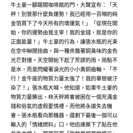
牛土豪一腳踢開咖啡館的門，大聲宣布：「天
秤！別管那什麼負運勢！我已經用一百噸的純
金箔買下了今天所有的壞運氣！」「從現在開
始，你的運勢由我主宰！我的金錢，就是你的
正面能量！」牛土豪的行為，讓張水瓶的光束
在空中瞬間扭曲，與一種夾雜著銅臭味的金色
光芒對撞。天空開始下起了荒謬的雨。雨點不
是水，而是閃耀著淚光的小小黃銅齒輪。「不
行！金牛座的物質力量太強了！我的單戀被汙
染了！」張水瓶大喊。他知道，如果牛土豪的
物質力量勝出，林天秤將會被困在一個充滿金
錢和俗氣的虛假愛情裡，而他將永遠失去機
會。張水瓶看向那機器，還剩下最後一個可以
輸入的「情緒燃料」口。他迅速撕下了貼在他