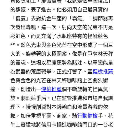
背後衣領上，那張寫著「我就是個單戀傻瓜」
的標籤，丟了進去。他必須用自己最真實的
「傻氣」去對抗金牛座的「霸氣」！調節器再
次發出轟鳴，這一次，射向天空的光束不再是
彩虹色，而是充滿了水瓶座特有的怪誕藍色
**。藍色光束與金色光芒在空中形成了一個巨
大的、旋轉著的太極圖案，像是在爭奪林天秤
的靈魂。這場以星座運勢為賭注、以單戀能量
為武器的荒唐戰爭，正式打響了。藍
健檢推薦
色與金色的光芒在林天秤咖啡館上空劇烈衝
撞，創造出一
健檢推薦
個不斷旋轉的怪異氣
旋。劇烈競爭后，已在監管推進和市場自我調
理下，慢慢削減對本錢輸血和流量游戲的依
靠，加倍重視平臺、商家、騎
行動健檢
手、花
牛土豪猛地將信用卡插進咖啡館門口的一台老