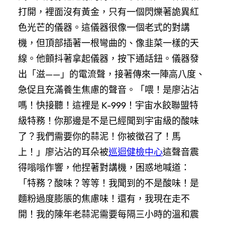
打開，裡面沒有黃金，只有一個閃爍著詭異紅
色光芒的儀器。這儀器很像一個老式的對講
機，但頂部插著一根彎曲的、像韭菜一樣的天
線。他顫抖著拿起儀器，按下通話鈕。儀器發
出「滋——」的電流聲，接著傳來一陣高八度、
急促且充滿養生焦慮的聲音。「喂！是廖沾沾
嗎！快接聽！這裡是 K-999！宇宙水餃聯盟特
級特務！你那邊是不是已經聞到宇宙級的酸味
了？我們需要你的蒜泥！你被徵召了！馬
上！」廖沾沾的耳朵被
巡迴健檢中心
這聲音震
得嗡嗡作響，他捏著對講機，困惑地喊道：
「特務？酸味？等等！我聞到的不是酸味！是
麵粉過度膨脹的焦慮味！還有，我現在走不
開！我的陳年老蒜泥需要每隔三小時的溫和震