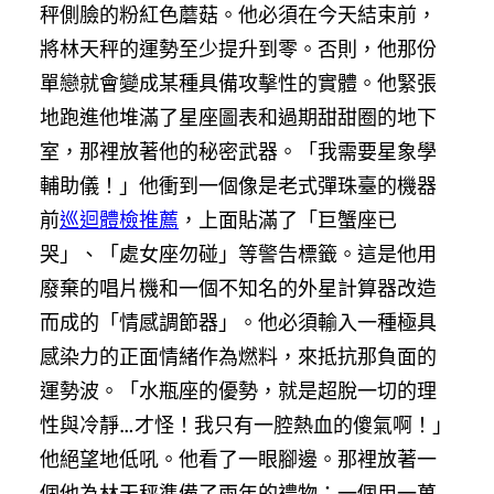
秤側臉的粉紅色蘑菇。他必須在今天結束前，
將林天秤的運勢至少提升到零。否則，他那份
單戀就會變成某種具備攻擊性的實體。他緊張
地跑進他堆滿了星座圖表和過期甜甜圈的地下
室，那裡放著他的秘密武器。「我需要星象學
輔助儀！」他衝到一個像是老式彈珠臺的機器
前
巡迴體檢推薦
，上面貼滿了「巨蟹座已
哭」、「處女座勿碰」等警告標籤。這是他用
廢棄的唱片機和一個不知名的外星計算器改造
而成的「情感調節器」。他必須輸入一種極具
感染力的正面情緒作為燃料，來抵抗那負面的
運勢波。「水瓶座的優勢，就是超脫一切的理
性與冷靜…才怪！我只有一腔熱血的傻氣啊！」
他絕望地低吼。他看了一眼腳邊。那裡放著一
個他為林天秤準備了兩年的禮物：一個用一萬