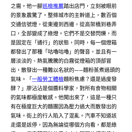
之需。他一腳
巡檢推薦
踏出店門，立刻被眼前
的景象震驚了。整條城市的主幹道上，數百個
交通信號燈，從東邊到西邊，從高架橋到巷弄
口，全部變成了綠燈。它們不是交替閃爍，而
是固定在「通行」的狀態，同時，每一個燈箱
都發出了那種「咕嚕咕嚕」的聲音，並且有一
層淡淡的、熱氣騰騰的白霧從燈箱的頂部冒
出，散發出一種難以名狀的——麵粉蒸煮過頭的
氣味。「
一般勞工體檢
麵粉焦慮？還是過度發
酵？」廖沾沾是個醬料學家，對所有食物相關
的氣味都極度敏感。他聞出來了，這是一種只
有在極度巨大的麵團因為壓力過大而散發出的
氣味。街上的行人陷入了混亂。汽車不知道該
走還是該停，因為無論從哪個方向看，都是綠