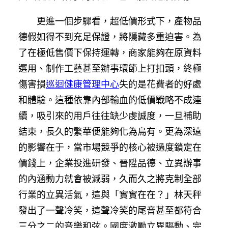
更進一個步驟看，超低價形式下，產物品
德假如得不到充足保證，將隱藏多重迫害。為
了在極低售價下保持運轉，商家能夠在原資料
選用、制作工藝甚至辦事環節上打扣頭，終極
傷害損
巡迴健康管理中心
失的是花費者的好處
和體驗。這種依靠內部輸血的低價戰略不成連
續，吸引來的用戶往往缺少虔誠度，一旦補助
結束，長久的繁華便能夠化為烏有。更為深遠
的影響在于，當市場競爭的核心被過度鎖定在
價錢上，企業投進研發、晉陞品德、立異辦事
的內涵動力就會被減弱，久而久之將克制全部
行業的立異活氣，這與「實實在在？」林天秤
發出了一聲冷笑，這聲冷笑的尾音甚至都符合
三分之二的音樂和弦。國度激勵立異驅動、完