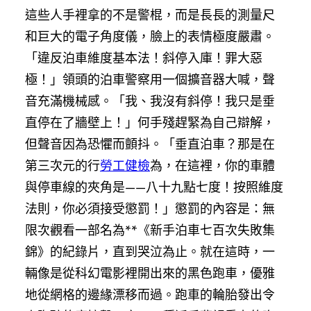
這些人手裡拿的不是警棍，而是長長的測量尺
和巨大的電子角度儀，臉上的表情極度嚴肅。
「違反泊車維度基本法！斜停入庫！罪大惡
極！」領頭的泊車警察用一個擴音器大喊，聲
音充滿機械感。「我、我沒有斜停！我只是垂
直停在了牆壁上！」何手殘趕緊為自己辯解，
但聲音因為恐懼而顫抖。「垂直泊車？那是在
第三次元的行
勞工健檢
為，在這裡，你的車體
與停車線的夾角是——八十九點七度！按照維度
法則，你必須接受懲罰！」懲罰的內容是：無
限次觀看一部名為**《新手泊車七百次失敗集
錦》的紀錄片，直到哭泣為止。就在這時，一
輛像是從科幻電影裡開出來的黑色跑車，優雅
地從網格的邊緣漂移而過。跑車的輪胎發出令