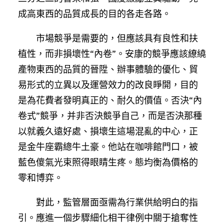
成高東西的品質成長的目的各走各路。
市場競爭是需要的，但應該具有良性和扶
植性，而非損壞性“內卷”。安康的競爭應該繚繞
產物東西的品質的晉陞、辦事體驗的優化、貿
易形式的立異以及運營效力的改良睜開，目的
是為花費者發明真正的、耐久的價值。否決“內
卷式”競爭，并非否決競爭自己，而是否決那種
以就義久遠好處、損壞生這場混亂的中心，正
是金牛座霸總牛土豪。他站在咖啡館門口，被
藍色傻氣光束照得眼睛生疼。態均衡為價格的
零和博弈。
對此，監管層面亟需為行業供給明白的指
引。應進一個步驟細化相干律例中關于搶奪性