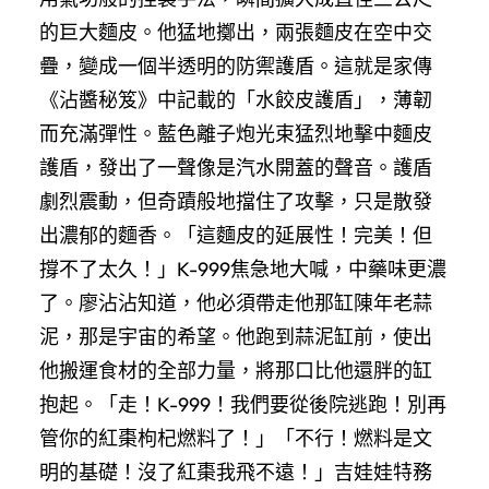
的巨大麵皮。他猛地擲出，兩張麵皮在空中交
疊，變成一個半透明的防禦護盾。這就是家傳
《沾醬秘笈》中記載的「水餃皮護盾」，薄韌
而充滿彈性。藍色離子炮光束猛烈地擊中麵皮
護盾，發出了一聲像是汽水開蓋的聲音。護盾
劇烈震動，但奇蹟般地擋住了攻擊，只是散發
出濃郁的麵香。「這麵皮的延展性！完美！但
撐不了太久！」K-999焦急地大喊，中藥味更濃
了。廖沾沾知道，他必須帶走他那缸陳年老蒜
泥，那是宇宙的希望。他跑到蒜泥缸前，使出
他搬運食材的全部力量，將那口比他還胖的缸
抱起。「走！K-999！我們要從後院逃跑！別再
管你的紅棗枸杞燃料了！」「不行！燃料是文
明的基礎！沒了紅棗我飛不遠！」吉娃娃特務