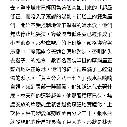
去。整座城市已經因為這個突如其來的「超級
修正」而陷入了荒謬的混亂。街道上的雙魚座
們，開始不受控制地流下鹹鹹的海水淚，他們
無法停止地哭泣，導致城市低窪處已經形成了
小型潟湖。那些摩羯座的上班族，嚴格遵守著
廣播中「摩羯座今天適合原地踏步，否則將失
去襪子」的指令。數百名西裝筆挺的摩羯座正
整齊地站在原地，他們的鞋子裡裝滿了已經潮
濕的淚水。「負百分之八十七？」張水瓶喃喃
自語，感到胃部一陣翻騰，他知道這代表著什
麼。林天秤的運勢越差，他那股積壓已久、無
處安放的單戀能量就會越發瘋狂地實體化。上
次林天秤的戀愛運勢跌至百分之二十，張水瓶
就發現他的廚房裡長滿了巨大的、形狀是林天