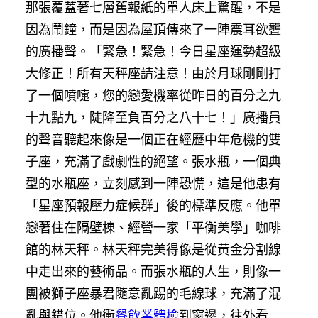
那張覆蓋著七層舊報紙的單人床上驚醒，不是
因為鬧鐘，而是因為屋頂傳來了一陣震耳欲聾
的廣播聲。「緊急！緊急！今日星座運勢超級
大修正！所有天秤座請注意！由於月球剛剛打
了一個噴嚏，您的戀愛機率從昨日的百分之九
十九點九，陡降至負百分之八十七！」廣播員
的聲音聽起來像是一個正在經歷中年危機的雙
子座，充滿了戲劇性的絕望。張水瓶，一個典
型的水瓶座，立刻感到一陣恐慌，這是他患有
「星座預報壓力症候群」後的標準反應。他單
戀著住在隔壁棟、經營一家「平衡美學」咖啡
館的林天秤。林天秤完美得像是從黃金分割線
中走出來的藝術品。而張水瓶的人生，則像一
團被獅子座暴君隨意亂踢的毛線球，充滿了混
亂與錯位。他衝
餐飲業體檢
到窗邊，往外看