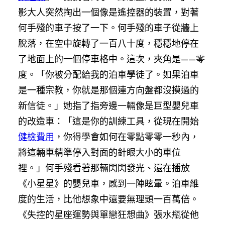
影大人突然掏出一個像是遙控器的裝置，對著
何手殘的車子按了一下。何手殘的車子從牆上
脫落，在空中旋轉了一百八十度，穩穩地停在
了地面上的一個停車格中。這次，夾角是——零
度。「你被分配給我的泊車學徒了。如果泊車
是一種宗教，你就是那個連方向盤都沒摸過的
新信徒。」她指了指旁邊一輛像是巨型嬰兒車
的改造車：「這是你的訓練工具，從現在開始
健檢費用
，你得學會如何在零點零零一秒內，
將這輛車精準停入對面的針眼大小的車位
裡。」何手殘看著那輛閃閃發光、還在播放
《小星星》的嬰兒車，感到一陣眩暈。泊車維
度的生活，比他想象中還要無理頭一百萬倍。
《失控的星座運勢與單戀狂想曲》張水瓶從他