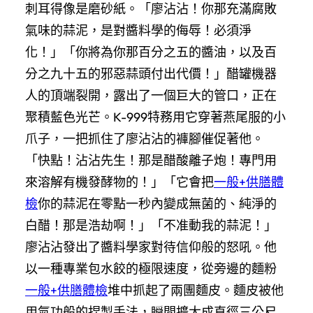
刺耳得像是磨砂紙。「廖沾沾！你那充滿腐敗
氣味的蒜泥，是對醬料學的侮辱！必須淨
化！」「你將為你那百分之五的醬油，以及百
分之九十五的邪惡蒜頭付出代價！」醋罐機器
人的頂端裂開，露出了一個巨大的管口，正在
聚積藍色光芒。K-999特務用它穿著燕尾服的小
爪子，一把抓住了廖沾沾的褲腳催促著他。
「快點！沾沾先生！那是醋酸離子炮！專門用
來溶解有機發酵物的！」「它會把
一般+供膳體
檢
你的蒜泥在零點一秒內變成無菌的、純淨的
白醋！那是浩劫啊！」「不准動我的蒜泥！」
廖沾沾發出了醬料學家對待信仰般的怒吼。他
以一種專業包水餃的極限速度，從旁邊的麵粉
一般+供膳體檢
堆中抓起了兩團麵皮。麵皮被他
用氣功般的捏製手法，瞬間擴大成直徑三公尺