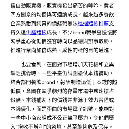
舊自動販賣機，販賣機發出痛苦的呻吟。費者
四方關系的均衡與可連續成長。越來越多餐飲
企業熟悉到純真的價錢戰無法
巡迴體檢推薦
支
持久遠
供膳體檢
成長，不少brand戰爭臺慢慢將
競爭重心從低價獲客轉向以品德與辦事取勝，
推進行業向加倍成熟、感性的標的目的邁進。
也要看到，在面對市場增加天花板和立異
缺乏挑釁時，一些平臺仍試圖憑仗本錢補助，
結合部門餐飲brand，報酬制造遠低于本錢的超
低價，意圖在競爭劇烈的存量市場中疾速搶占
份額。本錢補助下的價錢并非源于效力晉陞或
本錢優化，而是歪曲的市場電子訊號，能夠對
一些中小商家組成不公正競爭壓力，令他們墮
入“增收不增利”的窘境，甚至能夠危及保存。