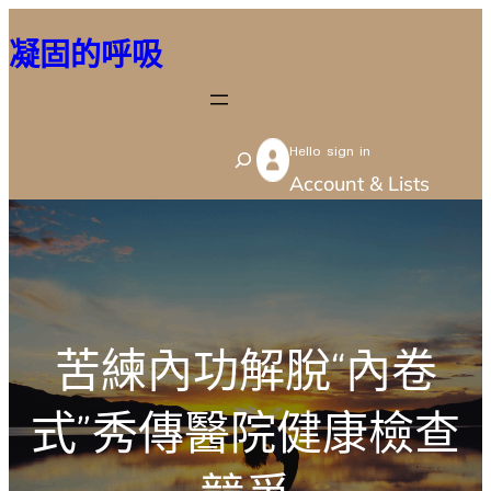
跳
凝固的呼吸
至
主
要
Hello sign in
內
S
Account & Lists
容
e
a
r
c
h
苦練內功解脫“內卷
式”秀傳醫院健康檢查