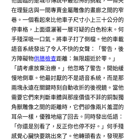
他面臨的是城市傳說中最恐怖的挑戰，一條夾
在理髮店與一間專賣金屬雕像的畫廊之間的窄
巷。一個看起來比他車子尺寸小上三十公分的
停車格，上面還灑著一層可疑的白色粉末。何
手殘深吸一口氣。將車子打了倒檔。他的車載
語音系統發出了令人不快的女聲：「警告，後
方障礙物
供膳檢查
距離：無限趨近於零。」
「請考慮放棄治療。」他忽略了警告，開始緩
慢地倒車。他最討厭的不是語音系統，而是那
兩塊永遠在關鍵時刻自動收折的後視鏡。當他
需要它們來判斷車體與那座價值不菲的銅製獨
角獸雕像之間的距離時，它們卻像兩片羞澀的
耳朵一樣，優雅地縮了回去。同時發出低語：
「你還是別看了，反正你也停不好。」何手殘
感覺心臟快要跳出來了。他轉頭看去，發現那