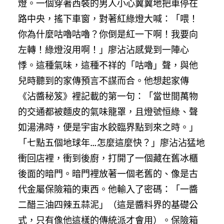
燈。一個穿著西裝的男人小心翼翼地把車停在
路中央，搖下車窗，對著紅綠燈大喊：「喂！
你為什麼咕嚕咕嚕？你倒是紅一下啊！我要向
左轉！綠燈沒用啊！」廖沾沾感覺到一陣心
悸。這種氣味，這種不祥的「咕嚕」聲，與他
兒時聽到的家傳預言不謀而合。他想起家傳
《沾醬秘笈》裡記載的第一句：「當世間萬物
的交通都被麵皮的氣味籠罩，且燈號恒綠、聲
如湯沸時，便是宇宙水餃臨界點到來之時。」
「七點五個地球年…怎麼這麼快？」廖沾沾猛地
衝回店裡，衝到後廚，打開了一個藏在舊冰櫃
後面的暗門。暗門裡放著一個老舊的、像是古
代金屬保險箱的東西。他輸入了密碼：「一醬
二醋三油四辣五蒜泥」（這是醬料界的基礎公
式，只有像他這樣的傳統派才會用）。保險箱