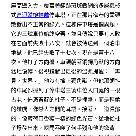
座高聳入雲、覆蓋著鏽跡斑斑鐵網的多層機械
式
巡迴體檢推薦
停車塔，正在那片窄巷的盡頭
散發出不正常的綠光。這棟停車塔是個異類，
它的三號車位始終空著，並且傳說只要有人敢
在它面前失敗十八次，就會被傳送到一個泊車
地獄。他已經失敗了十七次。現在是第十八
次。他打了方向盤，車頭朝著銅獨角獸的方向
猛地偏轉。後視鏡發出最後的溫柔提醒：「再
見，世界。」他沒有撞上獨角獸，但他那顫抖
的車尾卻擦到了停車塔三號車位入口處的一根
古老、佈滿苔蘚的柱子。不是撞擊，而是輕柔
的碰觸，像戀人之間的耳語。接著，一道濃郁
的、像薄荷口香糖一樣的綠色光芒。猛地從柱
子爆發出來，瞬間吞噬了何手殘和他的掀背