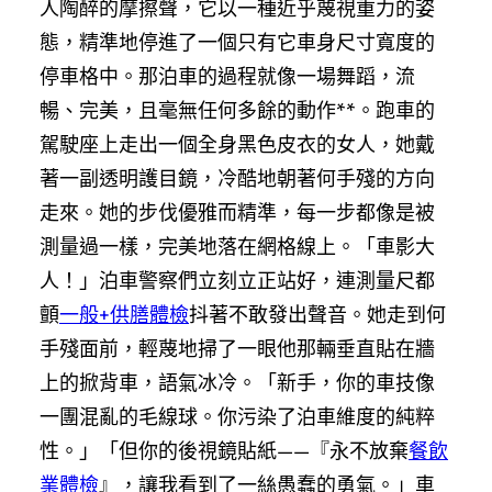
人陶醉的摩擦聲，它以一種近乎蔑視重力的姿
態，精準地停進了一個只有它車身尺寸寬度的
停車格中。那泊車的過程就像一場舞蹈，流
暢、完美，且毫無任何多餘的動作**。跑車的
駕駛座上走出一個全身黑色皮衣的女人，她戴
著一副透明護目鏡，冷酷地朝著何手殘的方向
走來。她的步伐優雅而精準，每一步都像是被
測量過一樣，完美地落在網格線上。「車影大
人！」泊車警察們立刻立正站好，連測量尺都
顫
一般+供膳體檢
抖著不敢發出聲音。她走到何
手殘面前，輕蔑地掃了一眼他那輛垂直貼在牆
上的掀背車，語氣冰冷。「新手，你的車技像
一團混亂的毛線球。你污染了泊車維度的純粹
性。」「但你的後視鏡貼紙——『永不放棄
餐飲
業體檢
』，讓我看到了一絲愚蠢的勇氣。」車