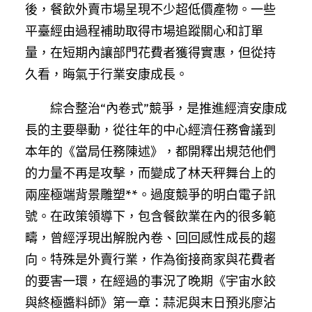
後，餐飲外賣市場呈現不少超低價產物。一些
平臺經由過程補助取得市場追蹤關心和訂單
量，在短期內讓部門花費者獲得實惠，但從持
久看，晦氣于行業安康成長。
綜合整治“內卷式”競爭，是推進經濟安康成
長的主要舉動，從往年的中心經濟任務會議到
本年的《當局任務陳述》，都開釋出規范他們
的力量不再是攻擊，而變成了林天秤舞台上的
兩座極端背景雕塑**。過度競爭的明白電子訊
號。在政策領導下，包含餐飲業在內的很多範
疇，曾經浮現出解脫內卷、回回感性成長的趨
向。特殊是外賣行業，作為銜接商家與花費者
的要害一環，在經過的事況了晚期《宇宙水餃
與終極醬料師》第一章：蒜泥與末日預兆廖沾