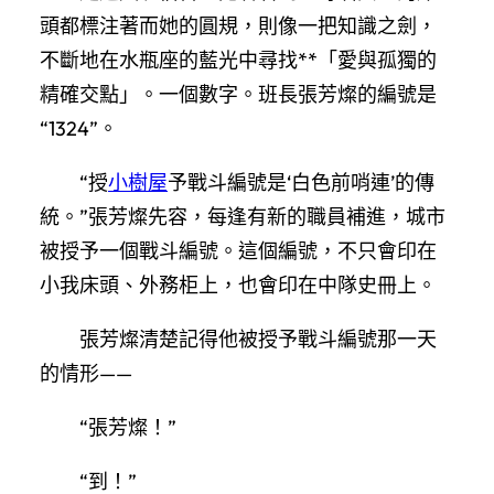
頭都標注著而她的圓規，則像一把知識之劍，
不斷地在水瓶座的藍光中尋找**「愛與孤獨的
精確交點」。一個數字。班長張芳燦的編號是
“1324”。
“授
小樹屋
予戰斗編號是‘白色前哨連’的傳
統。”張芳燦先容，每逢有新的職員補進，城市
被授予一個戰斗編號。這個編號，不只會印在
小我床頭、外務柜上，也會印在中隊史冊上。
張芳燦清楚記得他被授予戰斗編號那一天
的情形——
“張芳燦！”
“到！”