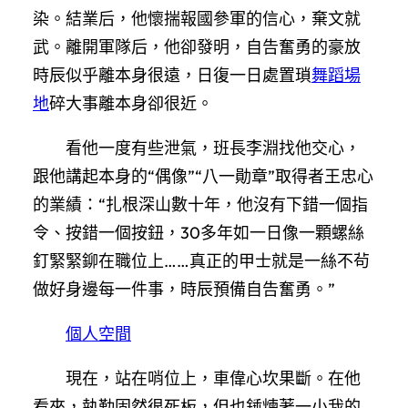
染。結業后，他懷揣報國參軍的信心，棄文就
武。離開軍隊后，他卻發明，自告奮勇的豪放
時辰似乎離本身很遠，日復一日處置瑣
舞蹈場
地
碎大事離本身卻很近。
看他一度有些泄氣，班長李淵找他交心，
跟他講起本身的“偶像”“八一勛章”取得者王忠心
的業績：“扎根深山數十年，他沒有下錯一個指
令、按錯一個按鈕，30多年如一日像一顆螺絲
釘緊緊鉚在職位上……真正的甲士就是一絲不茍
做好身邊每一件事，時辰預備自告奮勇。”
個人空間
現在，站在哨位上，車偉心坎果斷。在他
看來，執勤固然很死板，但也錘煉著一小我的