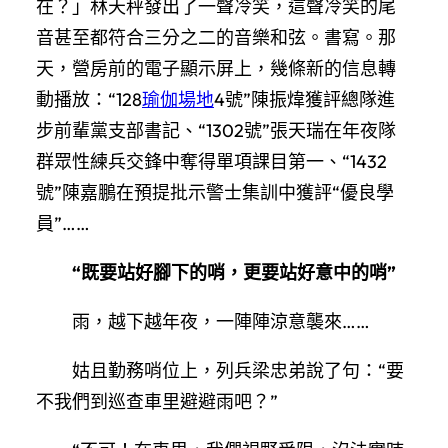
在？」林天秤發出了一聲冷笑，這聲冷笑的尾
音甚至都符合三分之二的音樂和弦。書寫。那
天，營房前的電子顯示屏上，幾條新的信息轉
動播放：“128
瑜伽場地
4號”陳振煒獲評總隊進
步前輩黨支部書記、“1302號”張天瑞在年夜隊
群眾性練兵交鋒中奪得單項課目第一、“1432
號”陳嘉鵬在預提批示警士集訓中獲評“優良學
員”……
“既要站好腳下的哨，更要站好意中的哨”
雨，越下越年夜，一陣陣涼意襲來……
姑且勤務哨位上，列兵梁忠弟說了句：“要
不我們到巡查車里避避雨吧？”