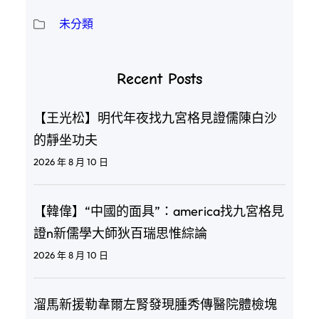
未分類
Recent Posts
【王光松】明代年夜找九宮格見證儒陳白沙
的靜坐功夫
2026 年 8 月 10 日
【韓偉】“中國的面具”：america找九宮格見
證n新儒學大師狄百瑞思惟綜論
2026 年 8 月 10 日
溜馬新援勒韋爾左腎發現腫秀傳醫院體檢塊