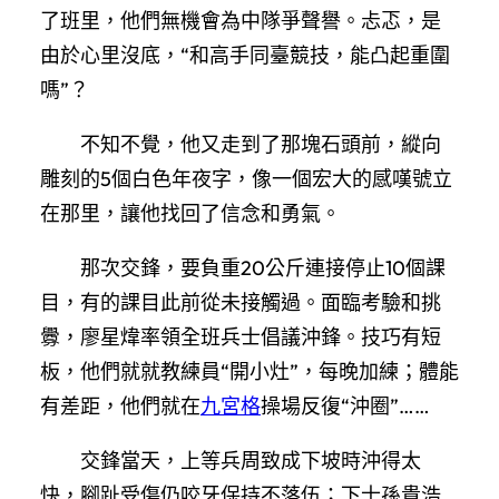
了班里，他們無機會為中隊爭聲譽。忐忑，是
由於心里沒底，“和高手同臺競技，能凸起重圍
嗎”？
不知不覺，他又走到了那塊石頭前，縱向
雕刻的5個白色年夜字，像一個宏大的感嘆號立
在那里，讓他找回了信念和勇氣。
那次交鋒，要負重20公斤連接停止10個課
目，有的課目此前從未接觸過。面臨考驗和挑
釁，廖星煒率領全班兵士倡議沖鋒。技巧有短
板，他們就就教練員“開小灶”，每晚加練；體能
有差距，他們就在
九宮格
操場反復“沖圈”……
交鋒當天，上等兵周致成下坡時沖得太
快，腳趾受傷仍咬牙保持不落伍；下士孫貴浩