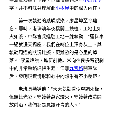
蘸滿紅漆描了下往。但僅僅描過這些
小班教學
字，并不料味著理解此
小樹屋
中的深入內在。
第一次執勤的感觸感染，廖星煒至今難
忘。那時，港珠澳年夜橋開工扶植，工地上如
火如荼，中隊官兵進駐工地一線執勤。“運料車
一過就漫天揚塵，我們在哨位上渾身灰土。與
執勤周遭的狀況比擬，更難熬的是心里的掉
落。”廖星煒說，進伍前他非常向往良多電視劇
中的非常熱絡虎帳生涯，但離
九宮格
開軍隊
后，發明現實情形和心中的想象有不小差距。
老班長勸導他：“天天執勤看似單調死板，
但無比光彩。守護著萬家燈火，守護著改造開
放前沿，我們都是見證汗青的人。”