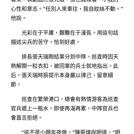
心性和意志。“任別人來車往，我自紋絲不動。”
他說。
光彩在于平庸，艱難在于漫長。用這句話
描述尖兵的苦守，恰到好處。
排長張天瑞剛結業分到中隊，巡查時因天
熱解開一粒衣扣，被同業的兵士就地指出。此
后，張天瑞時辰提示本身嚴以律己、留意細
節。
巡查在繁榮港口，總會有熱情游客為巡查
官兵遞上一瓶水。即使再渴再累，中隊官兵也
會直言拒絕。
“這不是小題年夜做。”陳振煒說明道，“明