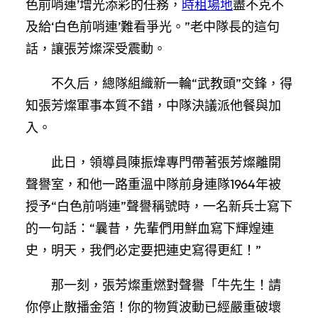
色前哨連’增光添彩的任務，
時租場地
盡不克不
及給‘白色前哨連’難看爭光。”老中隊長的這句
話，讓張芳燦深受震動。
不久后，總隊組織新一輪“武教頭”交鋒，得
知張芳燦軍事本質不錯，中隊決議派他餐與加
入。
此日，領導員陳振煒專門帶著張芳燦離開
聲譽室，和他一路重溫中隊前身連隊1964年被
授予“白色前哨連”聲譽稱號時，一名新兵士寫下
的一句話：“曩昔，先輩們用鮮血寫下輝煌連
史，明天，我們必定要把連史寫得更紅！”
那一刻，張芳燦重燃對聲譽「牛先生！請
你停止散播金箔！你的物質波動已經嚴重破壞