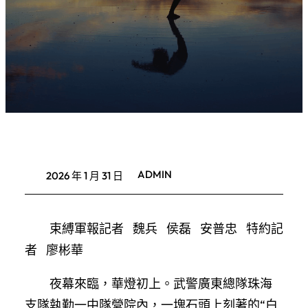
ADMIN
2026 年 1 月 31 日
束縛軍報記者 魏兵 侯磊 安普忠 特約記
者 廖彬華
夜幕來臨，華燈初上。武警廣東總隊珠海
支隊執勤一中隊營院內，一塊石頭上刻著的“白