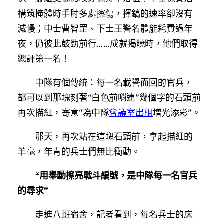
構筑掩體時手肘多處擦傷，揮鎬的速率卻沒有
減慢；中士曹智罡、下士王警名體能耗費過年
夜，仍彼此鼓勁前行……成就揭曉時，他們取得
總評第一名！
中隊有個傳統：每一名載譽而回的官兵，
都可以到那塊刻著“白色前哨連”幾個字的石頭前
再次描紅，寄意“為中隊
會議室出租
增光添彩”。
那天，再次站在這塊石頭前，拿起描紅的
羊毫，年青的兵士們無比衝動。
“用舉動擦亮戰斗編號，是中隊每一名官兵
的尋求”
走進八班宿舍，記者看到，每名兵士的床