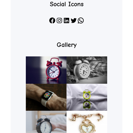
Social Icons
Facebook
Instagram
LinkedIn
X
WhatsApp
Gallery