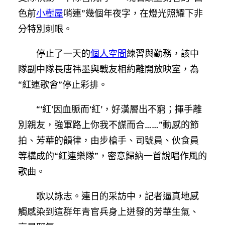
色前
小樹屋
哨連”幾個年夜字，在燈光照耀下非
分特別刺眼。
停止了一天的
個人空間
練習與勤務，該中
隊副中隊長唐祎墨與戰友相約離開放映室，為
“紅連歌會”停止彩排。
“‘紅’因血脈而‘紅’，好漢層出不窮；揮手離
別親友，強軍路上你我不謀而合……”動感的節
拍、芳華的韻律，由步槍手、司號員、伙食員
等構成的“紅連樂隊”，密意歸納一首說唱作風的
歌曲。
歌以詠志。連日的采訪中，記者逼真地感
觸感染到這群年青官兵身上迸發的芳華生氣、