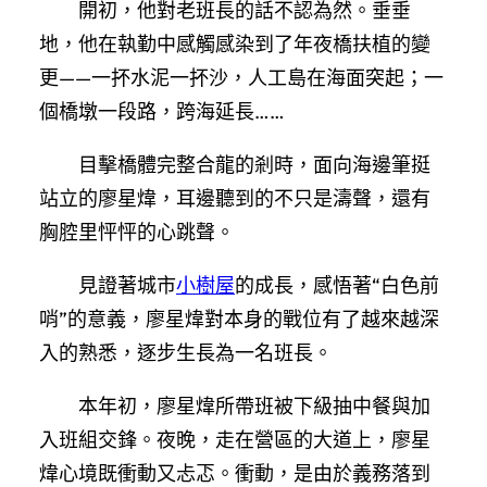
開初，他對老班長的話不認為然。垂垂
地，他在執勤中感觸感染到了年夜橋扶植的變
更——一抔水泥一抔沙，人工島在海面突起；一
個橋墩一段路，跨海延長……
目擊橋體完整合龍的剎時，面向海邊筆挺
站立的廖星煒，耳邊聽到的不只是濤聲，還有
胸腔里怦怦的心跳聲。
見證著城市
小樹屋
的成長，感悟著“白色前
哨”的意義，廖星煒對本身的戰位有了越來越深
入的熟悉，逐步生長為一名班長。
本年初，廖星煒所帶班被下級抽中餐與加
入班組交鋒。夜晚，走在營區的大道上，廖星
煒心境既衝動又忐忑。衝動，是由於義務落到