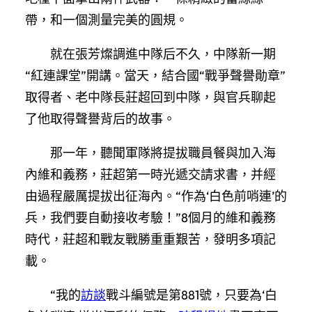
帶，和一個測量完美的圓規。
就在張芳燦調進中隊后不久，中隊新一期
“紅連課堂”開講。當天，結合國“戰爭聲譽勛章”
取得者、老中隊長莊超回到中隊，與官兵聊起
了他取得聲譽背后的故事。
那一年，聽聞軍隊將提拔職員餐與加入海
內維和義務，莊超第一時光遞交請求書，并經
由過程嚴厲提拔出征海內。“作為‘白色前哨連’的
兵，我們要自動接收考驗！”8個月的維和義務
時代，莊超和戰友戰勝重重艱苦，發明多項記
載。
“我的
訪談
戰斗編號是第881號，只要為‘白