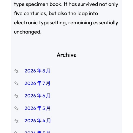
type specimen book. It has survived not only
five centuries, but also the leap into
electronic typesetting, remaining essentially
unchanged.
Archive
2026 年 8 月
2026 年 7 月
2026 年 6 月
2026 年 5 月
2026 年 4 月