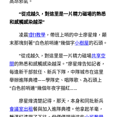
高昂邪氣。
“從戎越久，對這里是一片精力磁場的熟悉
和感觸感染越深”
凌晨
1對1教學
，帶班上哨的中士廖星煒，顛
末那塊刻著“白色前哨連”幾個字
小樹屋
的石頭。
“從戎越久，對這里是一片精力磁場
共享空
間
的熟悉和感觸感染越深。”廖星煒告知記者，
每逢新干部就任、新兵下隊，中隊城市在這里
舉辦進隊典禮——學隊史、唱隊歌、為石頭上
“白色前哨連”幾個年夜字描紅……
廖星煒清楚記得，那天，本身和同批新兵
會議室出租
餐與加入進隊典禮。他拿起羊毫，