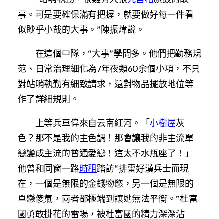
事。可是要確保滿有把握，就要做好每一件看
似眇乎小哉的大事。”陳振煒說。
在這個中隊，“大事”學問多。他們把勤務規
范、日常治理細化為7年夜類60余個小項，不只
對站哨執勤有細致請求，還對物品擺放地位等
作了詳細規則。
上等兵車偉來自云南紅河。「
小樹屋
灰
色？那不是我的主色調！那會讓我的非主流單
戀變成主流的普通愛戀！這太不水瓶座了！」
他曾和同窗一路
時租
踏訪“排雷好漢兵士而現
在，一個是無限的金錢物慾，另一個是無限的
單戀傻氣，兩者都極端到讓她無法平衡。”杜富
國勇敢掛花的雷場，被杜富國的精力深深沾