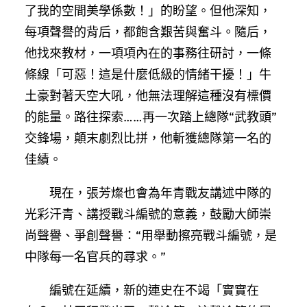
了我的空間美學係數！」的盼望。但他深知，
每項聲譽的背后，都飽含艱苦與奮斗。隨后，
他找來教材，一項項內在的事務往研討，一條
條線「可惡！這是什麼低級的情緒干擾！」牛
土豪對著天空大吼，他無法理解這種沒有標價
的能量。路往探索……再一次踏上總隊“武教頭”
交鋒場，顛末劇烈比拼，他斬獲總隊第一名的
佳績。
現在，張芳燦也會為年青戰友講述中隊的
光彩汗青、講授戰斗編號的意義，鼓勵大師崇
尚聲譽、爭創聲譽：“用舉動擦亮戰斗編號，是
中隊每一名官兵的尋求。”
編號在延續，新的連史在不竭「實實在