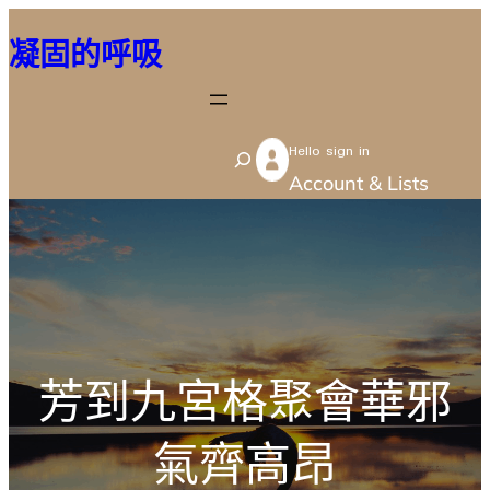
跳
凝固的呼吸
至
主
要
Hello sign in
內
S
Account & Lists
容
e
a
r
c
h
芳到九宮格聚會華邪
氣齊高昂