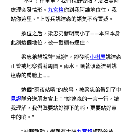
“不可！在車里，我們視野受限，沒法實時
處理突發情形。
九宮格
你到我阿誰地位往，我
站你這里。”上等兵姚達森的語氣不容置疑。
換位之后，梁忠弟發明雨小了——本來本身
此刻這個地位，被一截棚布遮住。
梁忠弟想說聲“感謝”，卻發明
小樹屋
姚達森
正警戒地察看著周圍。雨水，順著頭盔流到姚
達森的肩膀上……
這個“雨夜站哨”的故事，被梁忠弟帶到了中
見證
隊分送朋友會上：“姚達森的一言一行，讓
我理解，我們既要站好腳下的哨，更要站好意
中的哨。”
“站哨執勤，很難有大張
九宮格
旗鼓的故