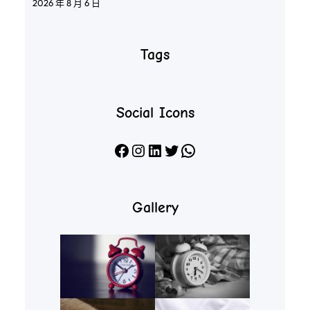
2026 年 8 月 6 日
Tags
Social Icons
Facebook
Instagram
LinkedIn
X
WhatsApp
Gallery