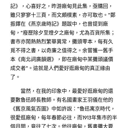
記》，心喜好之，昨游廠甸見此集，亟購回，
雖只寥寥十三頁，而文頗樸素，亦可取也。”鄭
振鐸在《燕京歲時記》題跋中，也曾提到廠
甸，“廢歷除夕至燈夕之廠甸，尤為百貨所集；
書市亦鬧熱熱烈繁華異常，攤頭零本，每有久
覓不得之書，以奇廉之值得之。余嘗獲一舊手
本《南北詞廣韻選》，即在廠甸中某攤頭議價
成交者”。這就是人們愛好逛廠甸的真正緣由
了。
當然，在我的印象中，最愛好逛廠甸的還
要數魯迅師長教師。有名國畫家王羽儀在他的
《舊京風氣百圖》中如許說：“魯迅寓京時代，
很愛逛廠甸，每年春節必往，而1913年集市的半
個月間，竟往了七次。他往廠甸，舊書攤大要