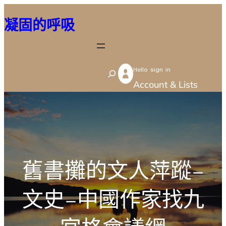
跳
凝固的呼吸
至
主
要
Hello sign in
內
S
Account & Lists
容
e
a
r
c
h
舊書攤的文人萍蹤–
文史–中國作家找九