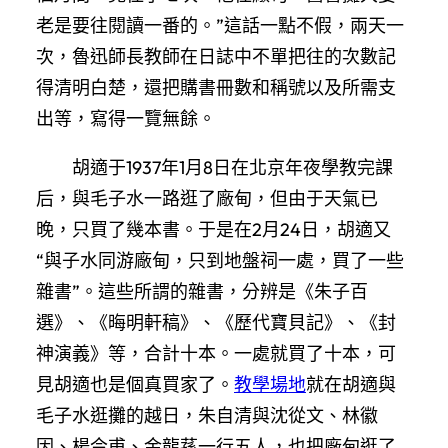
老是要往閱讀一番的。”這話一點不假，兩天一
次，魯迅師長教師在日誌中不單把往的次數記
得清明白楚，還把購書冊數和稱號以及所需支
出等，寫得一覽無餘。
胡適于1937年1月8日在北京年夜學教完課
后，與毛子水一路逛了廠甸，但由于天氣已
晚，只買了幾本書。于是在2月24日，胡適又
“與子水同游廠甸，只到地盤祠一處，買了一些
雜書”。這些所謂的雜書，分辨是《朱子百
選》、《晦明軒稿》、《歷代寶貝記》、《封
神演義》等，合計十本。一處就買了十本，可
見胡適也是個真買家了。
教學場地
就在胡適與
毛子水逛攤的越日，朱自清與沈從文、林徽
因、楊今甫、金龍蓀一行五人，也把廠甸逛了