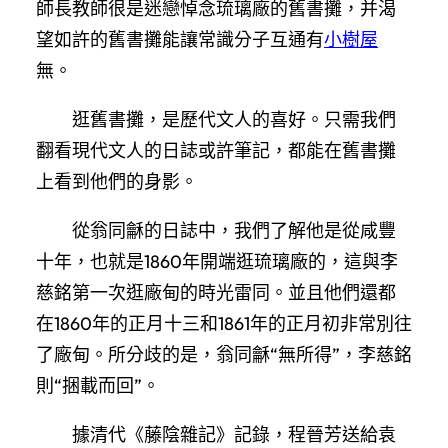
師長教師很是迷戀悼念琉璃廠的舊書攤，并渴
望如許的舊書攤能讓常識分子互通有
小樹屋
無。
逛舊書攤，是歷代文人的喜好。只需我們
翻看現代文人的日誌或許筆記，都能在舊書攤
上看到他們的身影。
從翁同龢的日誌中，我們了解他是從咸豐
十年，也就是1860年開端逛琉璃廠的，這與李
慈銘第一次逛廠甸的時光雷同。並且他們還都
在1860年的正月十三和1861年的正月初非常別往
了廠甸。所分歧的是，翁同龢“無所得”，李慈銘
則“捆載而回”。
據清代《藤陰雜記》記錄，程晉芳送給袁