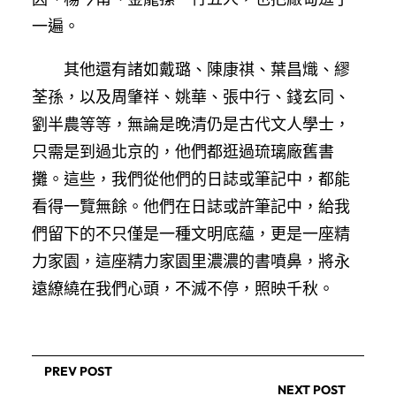
一遍。
其他還有諸如戴璐、陳康祺、葉昌熾、繆
荃孫，以及周肇祥、姚華、張中行、錢玄同、
劉半農等等，無論是晚清仍是古代文人學士，
只需是到過北京的，他們都逛過琉璃廠舊書
攤。這些，我們從他們的日誌或筆記中，都能
看得一覽無餘。他們在日誌或許筆記中，給我
們留下的不只僅是一種文明底蘊，更是一座精
力家園，這座精力家園里濃濃的書噴鼻，將永
遠繚繞在我們心頭，不滅不停，照映千秋。
PREV POST
NEXT POST