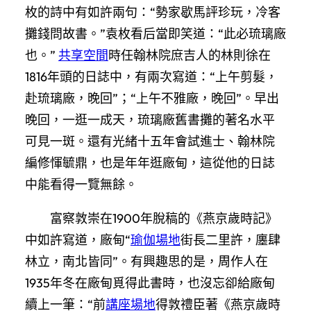
枚的詩中有如許兩句：“勢家歇馬評珍玩，冷客
攤錢問故書。”袁枚看后當即笑道：“此必琉璃廠
也。”
共享空間
時任翰林院庶吉人的林則徐在
1816年頭的日誌中，有兩次寫道：“上午剪髮，
赴琉璃廠，晚回”；“上午不雅廠，晚回”。早出
晚回，一逛一成天，琉璃廠舊書攤的著名水平
可見一斑。還有光緒十五年會試進士、翰林院
編修惲毓鼎，也是年年逛廠甸，這從他的日誌
中能看得一覽無餘。
富察敦崇在1900年脫稿的《燕京歲時記》
中如許寫道，廠甸“
瑜伽場地
街長二里許，廛肆
林立，南北皆同”。有興趣思的是，周作人在
1935年冬在廠甸覓得此書時，也沒忘卻給廠甸
續上一筆：“前
講座場地
得敦禮臣著《燕京歲時