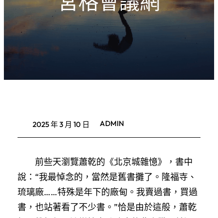
宮格會議網
ADMIN
2025 年 3 月 10 日
前些天瀏覽蕭乾的《北京城雜憶》，書中
說：“我最悼念的，當然是舊書攤了。隆福寺、
琉璃廠……特殊是年下的廠甸。我賣過書，買過
書，也站著看了不少書。”恰是由於這般，蕭乾