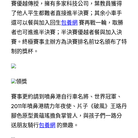
賽優越傳授，擁有多家科技公司，葉教員獲得
了他人平生都難者直接進半決賽；其余小車手
還可以餐與加入回生
包養網
賽再戰一輪，取勝
者也可進進半決賽；半決賽優越者餐與加入決
賽。終極賽事主辦方為決賽排名前12名頒布了特
制的獎杯。
領獎
賽事更約請到噴鼻港自行車名將、世界冠軍、
2011年噴鼻港精力年夜使、片子《破風》王珞丹
腳色原型黃蘊瑤擔負掌管人，與孩子們一路分
送朋友騎行
包養網
的樂趣。