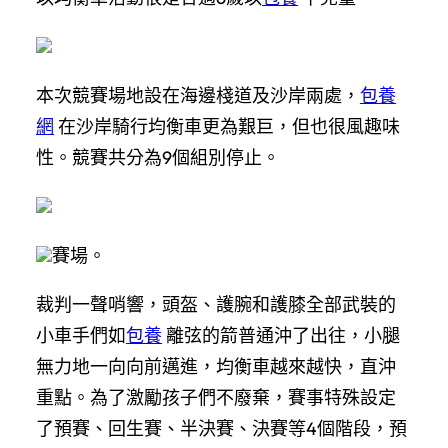
本次競賽場地設在海邊棧道及沙岸兩處，
包養
網
在沙岸騎行均衡車更為艱巨，但也很風趣味
性。競賽共分為9個組別停止。
賽場。
裁判一聲哨響，頭盔、護腕和護膝全部武裝的
小車手們如
包養
離弦的箭普通沖了出往，小腿
無力地一向向前邁進，均衡車越來越快，直沖
重點。為了激勵孩子們不廢棄，賽事特殊設定
了預賽、回生賽、半決賽、決賽等4個階段，預