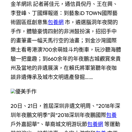
金羊網訊 記者蔣佳元，通信員倪丹、王在興、
李登峰、丁國輝報道：到藝象iD TOWN國際藝
術園區逛創意集
包養網
市，遴選腦洞年夜開的
手作，體驗豪情四射的非洲鼓扮演，招招手中
的畫筆畫一幅天馬行空的油畫；到金沙灣國際
樂土看粵港澳700余萌娃斗均衡車，玩沙聽海體
驗一把童趣；到660余年的年夜鵬古城觀賞來貴
州及當地的非遺展演，在賴氏將軍第聽年夜咖
談非遺傳承及城市文明遺產發掘……
優美手作
20日、21日，首屆深圳非遺文明周、“2018年深
圳年夜鵬文明季”與“2018深圳年夜鵬國際
包養
戶外嘉韶華”、華裔城文明游玩節
包養網
等運動