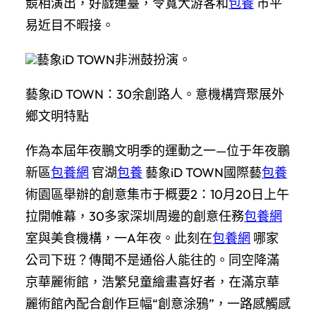
競相演出，好戲連臺，令寬大游客和
包養
市平
易近目不暇接。
藝象iD TOWN非洲鼓扮演。
藝象iD TOWN：30余創路人。意機構齊聚展外
鄉文明特點
作為本屆年夜鵬文明季的運動之一—位于年夜鵬
新區
包養網
官湖
包養
藝象iD TOWN國際藝
包養
術園區舉辦的創意集市于概要2：10月20日上午
拉開帷幕，30多家深圳周邊的創意任務
包養網
室與美食機構，一A年夜。此刻在
包養網
哪家
公司下班？傳聞不是通俗人能往的。同空降滿
京華麗術館，浩繁兒童繪畫喜好者，在滿京華
麗術館內配合創作巨幅“創意涂鴉”，一路感觸感