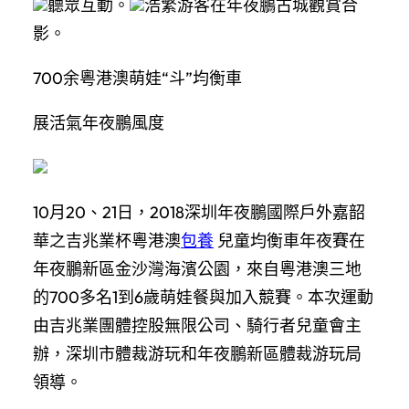
聽眾互動。
浩繁游客在年夜鵬古城觀賞合
影。
700余粵港澳萌娃“斗”均衡車
展活氣年夜鵬風度
10月20、21日，2018深圳年夜鵬國際戶外嘉韶
華之吉兆業杯粵港澳
包養
兒童均衡車年夜賽在
年夜鵬新區金沙灣海濱公園，來自粵港澳三地
的700多名1到6歲萌娃餐與加入競賽。本次運動
由吉兆業團體控股無限公司、騎行者兒童會主
辦，深圳市體裁游玩和年夜鵬新區體裁游玩局
領導。