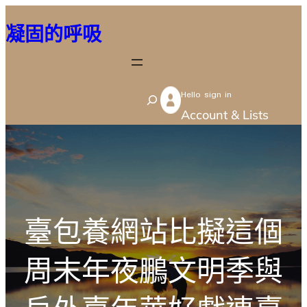
跳
凝固的呼吸
至
主
要
Hello sign in
內
S
Account & Lists
容
e
a
r
c
h
臺包養網站比擬這個
周末年夜鵬文明季與