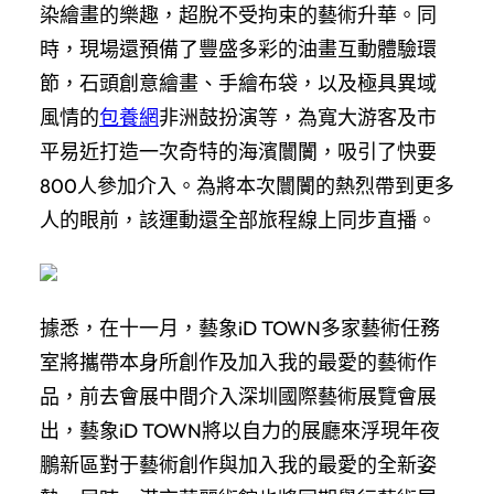
染繪畫的樂趣，超脫不受拘束的藝術升華。同
時，現場還預備了豐盛多彩的油畫互動體驗環
節，石頭創意繪畫、手繪布袋，以及極具異域
風情的
包養網
非洲鼓扮演等，為寬大游客及市
平易近打造一次奇特的海濱闤闠，吸引了快要
800人參加介入。為將本次闤闠的熱烈帶到更多
人的眼前，該運動還全部旅程線上同步直播。
據悉，在十一月，藝象iD TOWN多家藝術任務
室將攜帶本身所創作及加入我的最愛的藝術作
品，前去會展中間介入深圳國際藝術展覽會展
出，藝象iD TOWN將以自力的展廳來浮現年夜
鵬新區對于藝術創作與加入我的最愛的全新姿