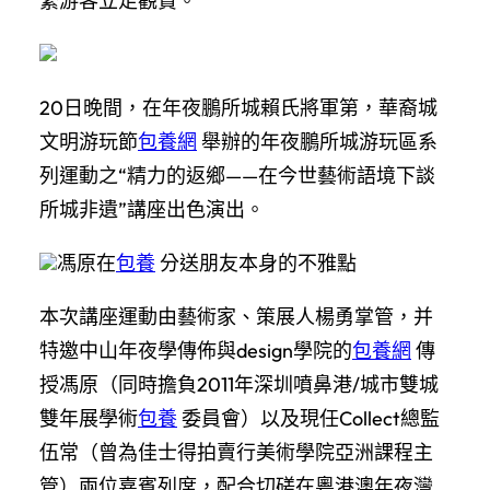
繁游客立足觀賞。
20日晚間，在年夜鵬所城賴氏將軍第，華裔城
文明游玩節
包養網
舉辦的年夜鵬所城游玩區系
列運動之“精力的返鄉——在今世藝術語境下談
所城非遺”講座出色演出。
馮原在
包養
分送朋友本身的不雅點
本次講座運動由藝術家、策展人楊勇掌管，并
特邀中山年夜學傳佈與design學院的
包養網
傳
授馮原（同時擔負2011年深圳噴鼻港/城市雙城
雙年展學術
包養
委員會）以及現任Collect總監
伍常（曾為佳士得拍賣行美術學院亞洲課程主
管）兩位嘉賓列席，配合切磋在粵港澳年夜灣