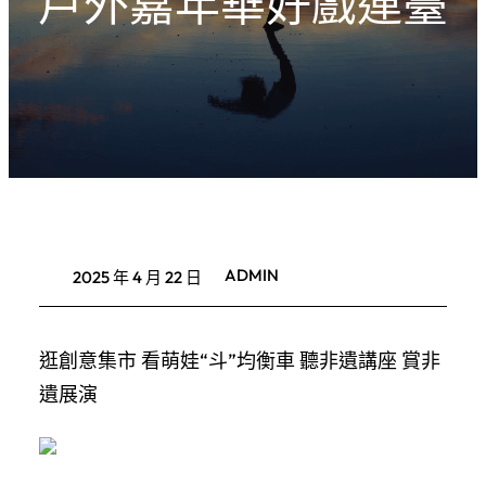
戶外嘉年華好戲連臺
ADMIN
2025 年 4 月 22 日
逛創意集市 看萌娃“斗”均衡車 聽非遺講座 賞非
遺展演