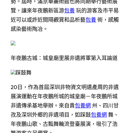
勢。屆時，滿京華麗術館也將同期舉行藝術展
覽，讓來年夜鵬新區游
包養
玩的游客及市平易
近可以或許近間隔觀賞和品析藝
包養
術，感觸
感染藝術陶冶。
年夜鵬古城：城皇廟里展非遺將軍第入耳論道
踩鼓舞
20日，作為首屆深圳非物資文明遺產周的非遺
展演運動在年夜鵬所城的城皇廟－年夜鵬所城
非遺傳承基地舉辦。來自貴
包養網
州、四川甘
孜及深圳外鄉的非遺項目，如踩鼓
包養網
舞、
年夜鵬山歌、古瓢舞輪流登臺展演，吸引了浩