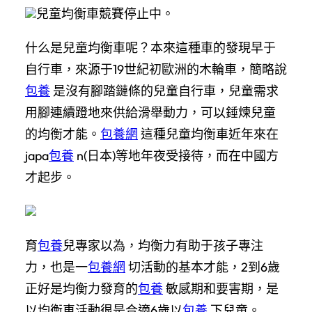
兒童均衡車競賽停止中。
什么是兒童均衡車呢？本來這種車的發現早于
自行車，來源于19世紀初歐洲的木輪車，簡略說
包養
是沒有腳踏鏈條的兒童自行車，兒童需求
用腳連續蹬地來供給滑舉動力，可以錘煉兒童
的均衡才能。
包養網
這種兒童均衡車近年來在
japa
包養
n(日本)等地年夜受接待，而在中國方
才起步。
育
包養
兒專家以為，均衡力有助于孩子專注
力，也是一
包養網
切活動的基本才能，2到6歲
正好是均衡力發育的
包養
敏感期和要害期，是
以均衡車活動很是合適6歲以
包養
下兒童。