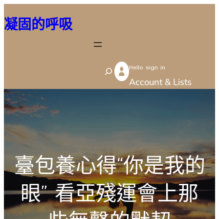
跳
凝固的呼吸
至
主
要
Hello sign in
內
S
Account & Lists
容
e
a
r
c
h
臺包養心得“你是我的
眼” 看亞殘運會上那