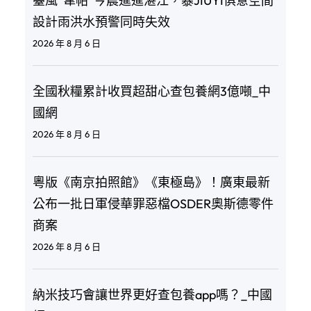
臺風“韋帕”今晨進進湛江，暴JIUYI俱意空間
設計雨洪水預警同時失效
2026 年 8 月 6 日
全國秋糧累計收買超甜心查包養網3億噸_中
國網
2026 年 8 月 6 日
粵版《南京拍照館》《東極島》！廣東最新
公布一批日軍侵華罪惡檔OSDER奧斯德零件
商案
2026 年 8 月 6 日
納米技巧會讓世界更好查包養app嗎？_中國