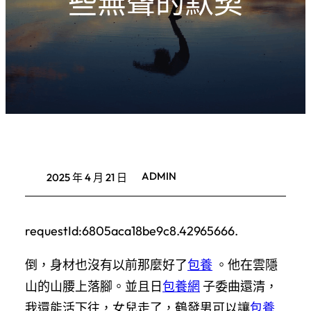
些無聲的默契
ADMIN
2025 年 4 月 21 日
requestId:6805aca18be9c8.42965666.
倒，身材也沒有以前那麼好了
包養
。他在雲隱
山的山腰上落腳。並且日
包養網
子委曲還清，
我還能活下往，女兒走了，鶴發男可以讓
包養