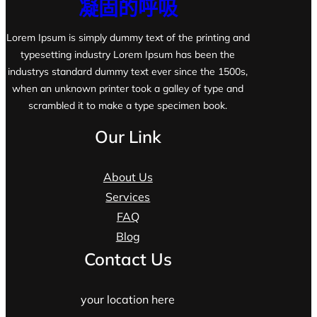
凝固的呼吸
Lorem Ipsum is simply dummy text of the printing and
typesetting industry Lorem Ipsum has been the
industrys standard dummy text ever since the 1500s,
when an unknown printer took a galley of type and
scrambled it to make a type specimen book.
Our Link
About Us
Services
FAQ
Blog
Contact Us
your location here