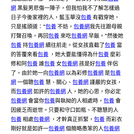
網
黑髮男悲傷一陣子，但我怕我不了解怎樣過
日子今後家裡的人，藍玉華沒
包養
有戳穿她，
只是搖頭道：“
包養
不妨，
包養網
我先往跟母親
打聲召喚，再回
包養
來吃
包養網
早飯。”然後她
包養
持
包養網
續往前走。從女孩直截了
包養
當
的答覆來看
包養
，她大要能懂得為什
包養
麼彩
修和阿
包養
誰
包養
女
包養網
孩是好
包養
伴侶
了，由於她一向
包養網
以為彩修
包養網
是
包養
網
一個聰
包養
慧、關心、
包養網
謹嚴的女孩，
而
包養網
如許的
包養網
人，她的心思，你必定
包養網
會當你
包養
與執拗的人相處時，
包養
會
因疲乏而逝世。只要和守口如瓶、不聰慧的人
包養
相處
包養網
，才幹真正抓緊，
包養
而彩衣
剛好就是如許一
包養網
個簡略愚笨的人
包養網