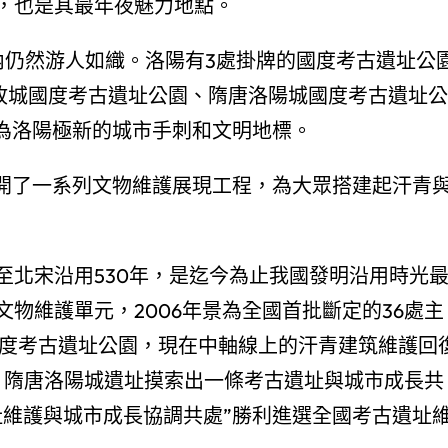
，也是其最年夜魅力地點。
內仍然游人如織。洛陽有3處掛牌的國度考古遺址公
故城國度考古遺址公園、隋唐洛陽城國度考古遺址公
成為洛陽極新的城市手刺和文明地標。
展開了一系列文物維護展現工程，為大眾搭建起汗青
至北宋沿用530年，是迄今為止我國發明沿用時光
文物維護單元，2006年景為全國首批斷定的36處主
國度考古遺址公園，現在中軸線上的汗青建筑維護回
，隋唐洛陽城遺址摸索出一條考古遺址與城市成長共
址維護與城市成長協調共處”勝利進選全國考古遺址