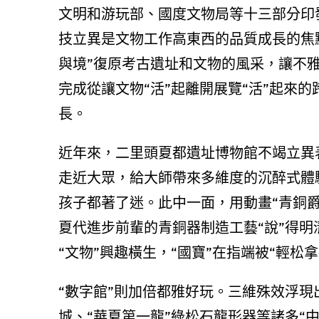
文明和游玩部、國度文物局等十三部分印
技立異是文物工作高東西的品質成長的焦
與境”復原考古遺址和文物的風采，讓不
完成從讓文物“活”起離開展覽“活”起來
長。
近年來，二里頭夏都遺址博物館不竭立異
走近大眾，給大師帶來多維度的沉醉式體
孩子都著了迷。此中一面，用動畫“青銅
夏代進步前輩的青銅器制造工藝“說”得明
“文物”興趣橫生，“國寶”在指端被“輕松拿
“數字館”則加倍都雅好玩。三維殊效浮
城、“華夏第一龍”綠松石龍形器等諸多“