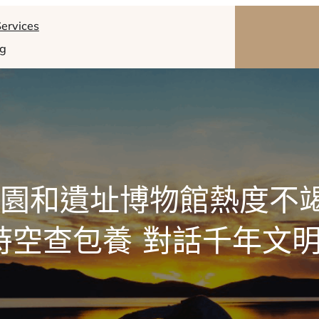
ervices
og
園和遺址博物館熱度不
時空查包養 對話千年文明