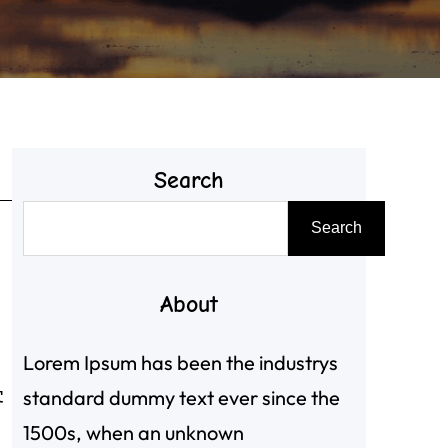
Search
搜
Search
尋
About
Lorem Ipsum has been the industrys
standard dummy text ever since the
客
1500s, when an unknown