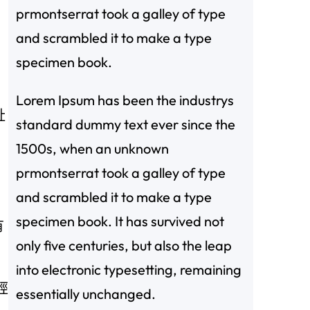
prmontserrat took a galley of type
and scrambled it to make a type
specimen book.
Lorem Ipsum has been the industrys
址
standard dummy text ever since the
1500s, when an unknown
prmontserrat took a galley of type
and scrambled it to make a type
specimen book. It has survived not
有
only five centuries, but also the leap
into electronic typesetting, remaining
經
essentially unchanged.