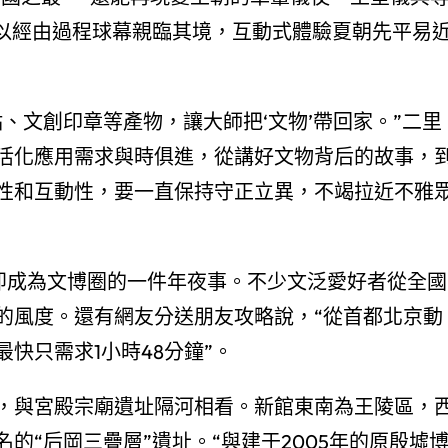
可以經由過程球幕親臨其境，互動式體驗夏朝先平易
、文創印章等產物，讓大師把‘文物’帶回家。”二里
活化應用需求與時俱進，從講好文物背后的故事，
性和互動性，要一直保持守正立異，不竭拉近不雅
立即成為文博圈的一件年夜事。不少文泛愛好者從全國
的風度。還有網友分送朋友攻略說，“從首都北京動
快只需求1小時48分鐘”。
，與宮殿宗廟遺址隔河相看。新館東南為王陵區，
的“后岡三疊層”遺址。“與建于2005年的原殷墟