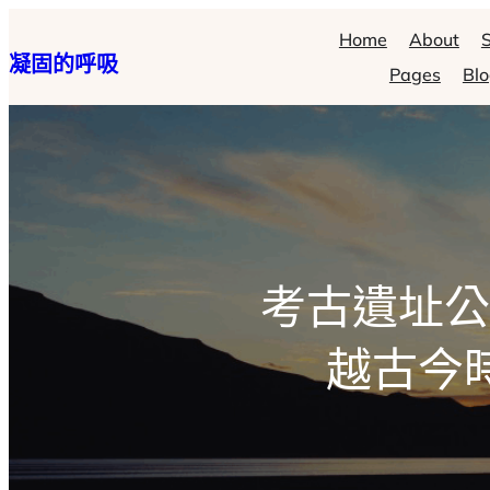
跳
Home
About
S
凝固的呼吸
至
Pages
Bl
主
要
內
容
考古遺址公
越古今