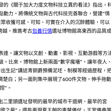
發的《關于加大力度文物科技立異的看法》指出，
點動力。將傳統文物與古代科技完善聯合，營建“情
雅眾收獲可感、可知、可實在介入的沉醉體驗，可以
的跨越，推進考古
包養行情
遺址博物館高東西的品質
表達，讓文物以文創、動畫、影視、互動游戲等方
驗。比來，博物館上新兩面“數字魔墻”，讓年夜人
爵出生記”講述青銅爵預備泥坯、制模等經過歷程，
清楚白；另一面則集中展現了600件文物，伸手拖
捏”。
現出二里頭遺址發明的最早的城市干道網、最早的宮
中國之最”，還能再現夏王朝的車輦儀仗、王室儀典