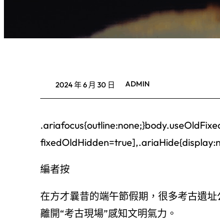
ADMIN
2024 年 6 月 30 日
.ariafocus{outline:none;}body.useOldFixe
fixedOldHidden=true],.ariaHide{display:no
編者按
在方才曩昔的端午節假期，很多考古遺址
離開“考古現場”感知文明氣力。