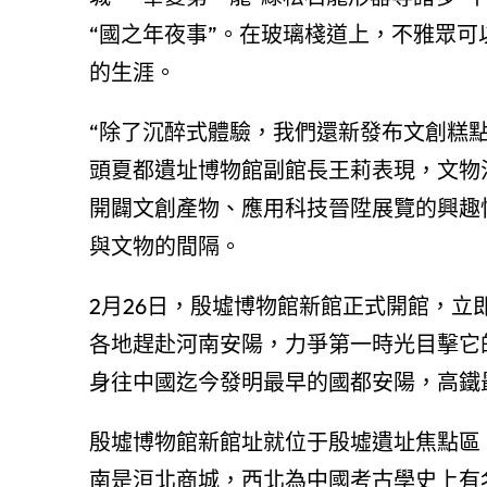
“國之年夜事”。在玻璃棧道上，不雅眾
的生涯。
“除了沉醉式體驗，我們還新發布文創糕點
頭夏都遺址博物館副館長王莉表現，文物
開闢文創產物、應用科技晉陞展覽的興趣
與文物的間隔。
2月26日，殷墟博物館新館正式開館，
各地趕赴河南安陽，力爭第一時光目擊它
身往中國迄今發明最早的國都安陽，高鐵最
殷墟博物館新館址就位于殷墟遺址焦點區
南是洹北商城，西北為中國考古學史上有名