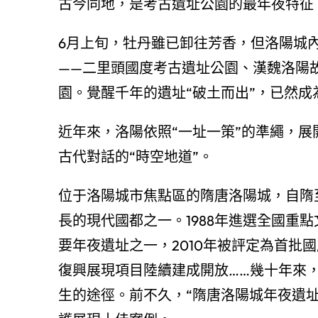
古今同地，是考古遺址公園的最年夜特征
6月上旬，牡丹雖已卸往芳香，但洛陽城
——二里頭國度考古遺址公園、漢魏洛陽
園。覺醒千年的遺址“破土而出”，已然
近年來，洛陽依照“一址一策”的準繩，
古代對話的“時空地道”。
位于洛陽城市焦點區的隋唐洛陽城，自隋
長的現代國都之一。1988年進選全國重點
要年夜遺址之一，2010年被評定為首批
復興展現項目陸續建成開放……幾十年來
生的途徑。前不久，“隋唐洛陽城年夜遺