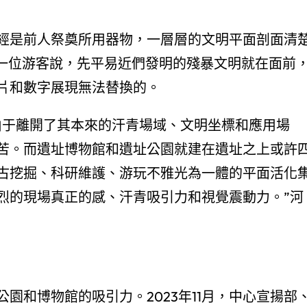
經是前人祭奠所用器物，一層層的文明平面剖面清
，一位游客說，先平易近們發明的殘暴文明就在面前
片和數字展現無法替換的。
由于離開了其本來的汗青場域、文明坐標和應用場
苦。而遺址博物館和遺址公園就建在遺址之上或許
古挖掘、科研維護、游玩不雅光為一體的平面活化
烈的現場真正的感、汗青吸引力和視覺震動力。”河
園和博物館的吸引力。2023年11月，中心宣揚部