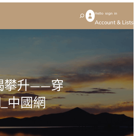
Hello sign in
S
Account & Lists
e
a
r
c
h
竭攀升——穿
_中國網