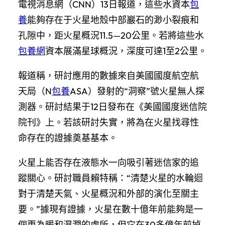
電視消息網（CNN）13日報道，這些水資本
包
養
能夠存在于火星地殼中部巖石的渺小裂痕和
孔隙中，距火星概況11.5—20公里。若將這些水
包養網
資本展滿星球概況，深度可達1至2公里。
報道稱，研討應用的數據來自美國國度航空航
天局（N
包養
ASA）發射的“洞察”號火星無人探
測器。研討結果于12日發布在《美國國度迷信院
院刊》上。若該研討失實，將為在火星找尋性
命存在的證據奠基基本。
火星上能否存在液態水一向吸引著迷信家的追
蹤關心。研討職員賴特稱：“清楚火星的水輪迴
對于清楚天氣、火星概況和外部的演化至關主
要。”據現有證據，火星在數十億年前能夠是一
個更為暖和濕潤的處所，但它在30多億年前掉