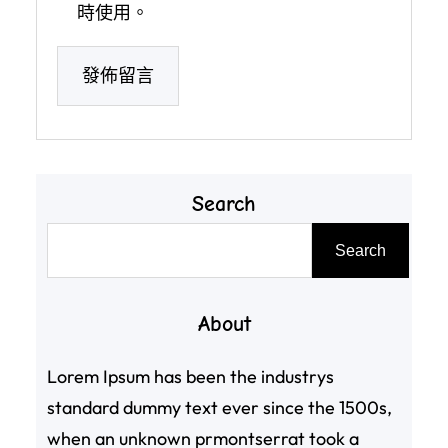
時使用。
Search
搜
Search
尋
About
Lorem Ipsum has been the industrys
standard dummy text ever since the 1500s,
when an unknown prmontserrat took a