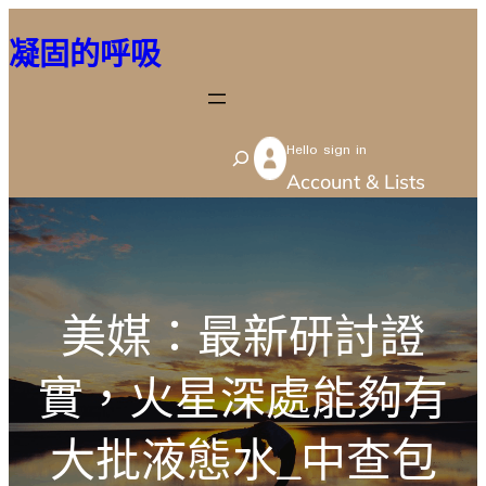
跳
凝固的呼吸
至
主
要
Hello sign in
內
S
Account & Lists
容
e
a
r
c
美媒：最新研討證
h
實，火星深處能夠有
大批液態水_中查包