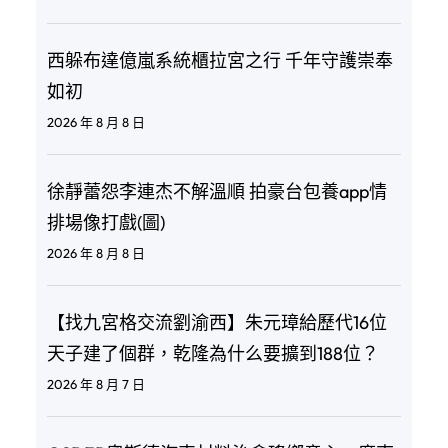
西躲布達億嵐系統櫃拉宮之行 千年守護崇奉
如初
2026 年 8 月 8 日
徐靜蕾怨李連杰不解溫順 拍豪台包養app情
排場像打戲(圖)
2026 年 8 月 8 日
【找九宮格交流劉渝西】朱元璋給歷代16位
天子建了個群，乾隆為什么要擴到188位？
2026 年 8 月 7 日