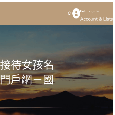
Hello sign in
S
Account & Lists
e
a
r
c
h
受接待女孩名
成長門戶網－國