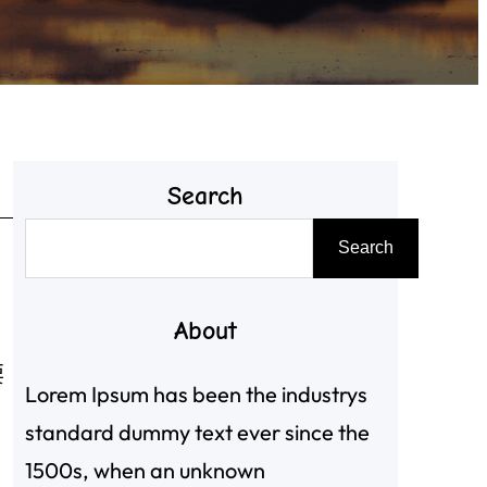
Search
搜
Search
尋
。
About
要
Lorem Ipsum has been the industrys
standard dummy text ever since the
1500s, when an unknown