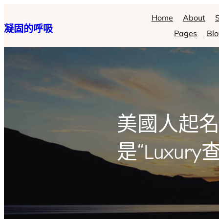
跳
Home
About
S
凝固的呼吸
至
Pages
Bl
主
要
內
容
美國人起名
是“Luxu