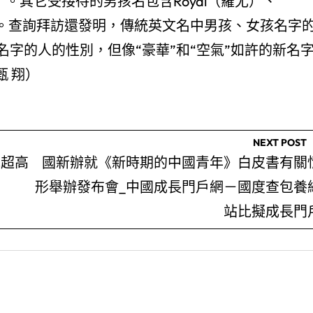
”。其它受接待的男孩名包含Royal（羅尤）、
多）等。查詢拜訪還發明，傳統英文名中男孩、女孩名字
字的人的性別，但像“豪華”和“空氣”如許的新名
甄 翔）
NEXT POST
克超高
國新辦就《新時期的中國青年》白皮書有關
形舉辦發布會_中國成長門戶網－國度查包養
站比擬成長門