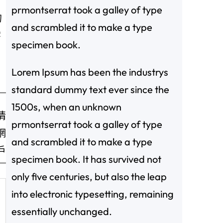
prmontserrat took a galley of type
的
and scrambled it to make a type
字
specimen book.
Lorem Ipsum has been the industrys
standard dummy text ever since the
1500s, when an unknown
情
prmontserrat took a galley of type
網
and scrambled it to make a type
戶
specimen book. It has survived not
only five centuries, but also the leap
into electronic typesetting, remaining
essentially unchanged.