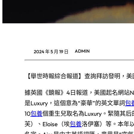
ADMIN
2024 年 5 月 19 日
【舉世時報綜合報道】查詢拜訪發明，美
據英國《鏡報》4日報道，美國起名網站Na
是Luxury，這個意為“豪華”的英文單詞
包
10
包養
個重生兒取名為Luxury。緊隨其后的
芙）、Eloise（埃
包養
洛伊塞）等。本年以