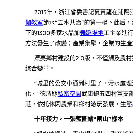
2013年，浙江省委書記夏寶龍在浦
伽教室
節水“五水共治”的第一槍。此后，
下的1300多家水晶加
舞蹈場地
工企業進
方法發生了改變；產業集聚，企業的生產
漂亮鄉村建設的2.0版，不僅觸及農
綜合變革。
“城里的公交車通到村里了，污水處
化。”德清縣
私密空間
武康鎮五四村黨支
莊，依托休閑農業和鄉村游玩發展，生態
十年接力，一張藍圖繪“兩山”樣本