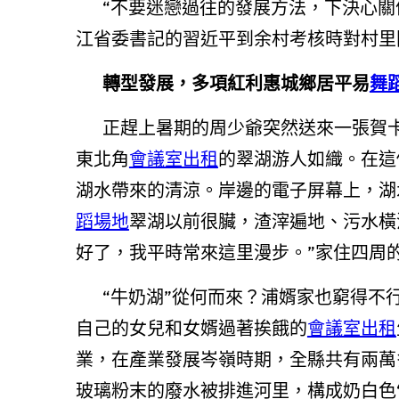
“不要迷戀過往的發展方法，下決心關停
江省委書記的習近平到余村考核時對村里
轉型發展，多項紅利惠城鄉居平易
舞
正趕上暑期的周少爺突然送來一張賀卡
東北角
會議室出租
的翠湖游人如織。在這
湖水帶來的清涼。岸邊的電子屏幕上，湖
蹈場地
翠湖以前很臟，渣滓遍地、污水橫
好了，我平時常來這里漫步。”家住四周
“牛奶湖”從何而來？浦婿家也窮得不
自己的女兒和女婿過著挨餓的
會議室出租
業，在產業發展岑嶺時期，全縣共有兩萬
玻璃粉末的廢水被排進河里，構成奶白色“