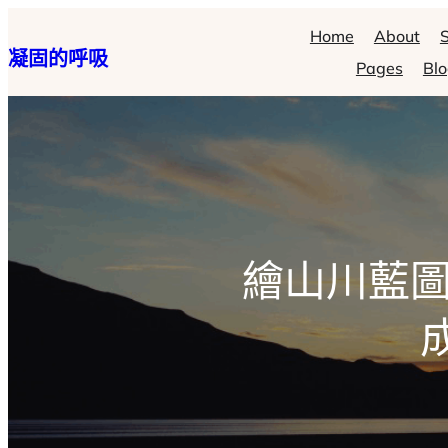
跳
Home
About
S
凝固的呼吸
至
Pages
Bl
主
要
內
容
繪山川藍圖