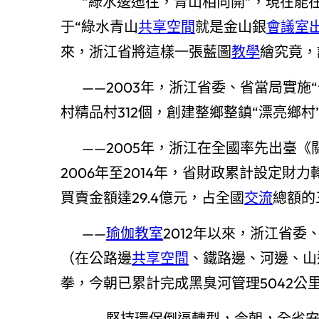
“綠水逶迤往，青山相向開”，現在能
于“綠水青山
共享空間
就是金山銀
會議室
來，浙江省將這樣一張藍圖
教學
繪究竟，
——2003年，浙江省委、省當局實
村精品村312個，創建整鄉整鎮“漂亮鄉村”
——2005年，浙江在全國率先出臺
2006年至2014年，省財政累計設定財
買賣金額達29.4億元，占全國
交流
總額的
——
瑜伽教室
2012年以來，浙江省委
（在公路邊
共享空間
、鐵路邊、河邊、山
拳，今朝已累計完成黑臭河管理5042公
——堅持環保倒逼轉型，今朝，全省