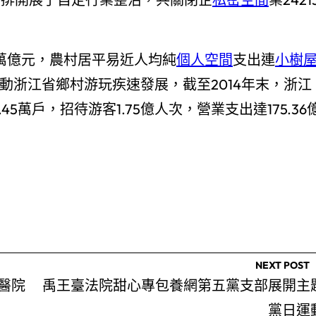
４萬億元，農村居平易近人均純
個人空間
支出連
小樹
動浙江省鄉村游玩疾速發展，截至2014年末，浙江
45萬戶，招待游客1.75億人次，營業支出達175.36
NEXT POST
醫院
禹王臺法院甜心專包養網第五黨支部展開主
黨日運