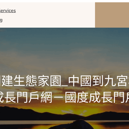
ervices
og
建生態家園_中國到九
成長門戶網－國度成長門