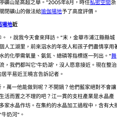
礦山是高超之舉。”2005年8月，時任
私密空間
浙
關閉礦山的做法給
瑜伽場地
予了高度評價。
蹈場地
近
。 ，說我今天會來拜訪。”末，金華市浦江縣縣城
個人工湖里，前來泅水的年夜人和孩子們盡情享用
水的化學需氧量、氨氮、總磷等指標逐一列出。“
舞
流，我們都叫它‘牛奶湖’，沒人愿意接近。現在整治
的居平易近王曉言告訴記者。
行，萬一他能做到呢？不開鍋？他們藍家絕對不會讓
生活而置之不理的吧？江一貫的支柱產業是水晶產
多家水晶作坊。在集約的水晶加工過程中，含有大
牛奶河”。