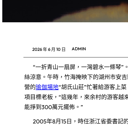
ADMIN
2026 年 6 月 10 日
“一折青山一扇屏，一灣碧水一條琴”
絲涼意。午時，竹海掩映下的湖州市安吉
營的
瑜伽場地
“胡氏山莊”忙著給游客上
項目標老板，“這幾年，來余村的游客越
能掙到300萬元擺佈。”
2005年8月15日，時任浙江省委書