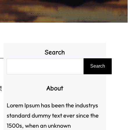
Search
搜
Search
尋
About
流
Lorem Ipsum has been the industrys
standard dummy text ever since the
1500s, when an unknown