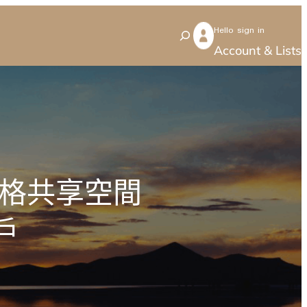
Hello sign in
S
Account & Lists
e
a
r
c
h
宮格共享空間
戶