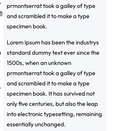
一
prmontserrat took a galley of type
勃
and scrambled it to make a type
specimen book.
Lorem Ipsum has been the industrys
standard dummy text ever since the
0
1500s, when an unknown
prmontserrat took a galley of type
and scrambled it to make a type
。
specimen book. It has survived not
only five centuries, but also the leap
into electronic typesetting, remaining
essentially unchanged.