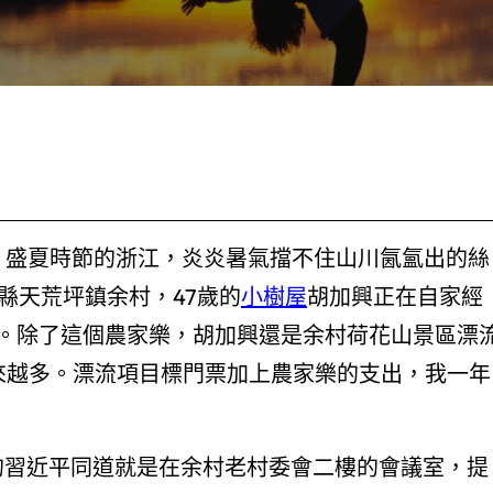
。盛夏時節的浙江，炎炎暑氣擋不住山川氤氳出的絲
縣天荒坪鎮余村，47歲的
小樹屋
胡加興正在自家經
菜。除了這個農家樂，胡加興還是余村荷花山景區漂
來越多。漂流項目標門票加上農家樂的支出，我一年
記的習近平同道就是在余村老村委會二樓的會議室，提