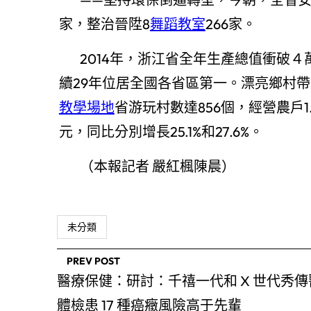
家，整治晉陞8
舞蹈教室
266家。
2014年，浙江省全年生產總值衝破
續29年位居全國各省區第一。漂亮鄉村帶
教學場地
省游玩村數達856個，經營農戶1.
元，同比分別增長25.1%和27.6%。
（本報記者 嚴紅楓陳晨）
未分類
PREV POST
醫療保健：研討：千禧一代和 X 世代秀傳
體檢患 17 種癌癥風險高于先輩