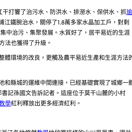
陽江干打響了治污水、防洪水、排澇水、保供水、抓
浦江鐵腕治水，關停了1.8萬多家水晶加工戶，對剩
行集中治污、集聚發展。水質好了，居平易近的生涯
方法也獲得了升級。
村整體環境的改良，更觸及農平易近生產和生涯方法
理池和縣城的運維中間連接，已經基礎實現了城鄉一
部書記孫國文告訴記者。這座位于莫干山麓的小村
教學
紅利釋放出更多經濟紅利。