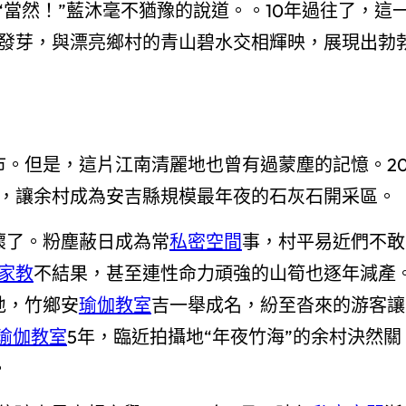
“當然！”藍沐毫不猶豫的說道。。10年過往了，這
發芽，與漂亮鄉村的青山碧水交相輝映，展現出勃
市。但是，這片江南清麗地也曾有過蒙塵的記憶。2
，讓余村成為安吉縣規模最年夜的石灰石開采區。
壞了。粉塵蔽日成為常
私密空間
事，村平易近們不敢
家教
不結果，甚至連性命力頑強的山筍也逐年減產
地，竹鄉安
瑜伽教室
吉一舉成名，紛至沓來的游客讓
瑜伽教室
5年，臨近拍攝地“年夜竹海”的余村決然關
。