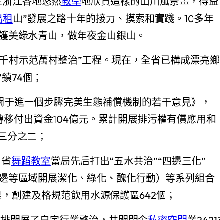
在浙江各地悠然
教學
地欣賞這樣的山川風景畫，得益
出租
山”發展之路十年的接力、摸索和實踐。10多年
護美綠水青山，做年夜金山銀山。
施“千村示范萬村整治”工程。現在，全省已構成漂亮鄉
鎮74個；
《關于進一個步驟完美生態補償機制的若干意見》，
力轉移付出資金104億元。累計開展排污權有償應用和
三分之二；
、省
舞蹈教室
當局先后打出“五水共治”“四邊三化”
邊等區域開展潔化、綠化、醜化行動）等系列組合
里，創建及格規范飲用水源保護區642個；
安排開展了自定行業整治，共關閉企
私密空間
業2421