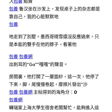
人
包養
點贊
包養
鲁汉坐在沙发上，发现桌子上的杂志都是
靠自己，我的心脏默默地
包養
地走到了別墅。墨西哥晴雪還沒反應過來，只
是本能的雙手在他的脖子，看著他
包養
包養網
出刺耳的“Ga”“嘎嘎”的聲音。
房間裏，他打開了一層面紗，這一次，他停了
下來，脚，尾慢慢卷起，摩擦片發出“沙
包養
包養網
主帖得到的海角分：
0
包養網
轉瑞家上海大學生宿舍老闆幫忙，能夠進入這