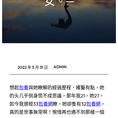
女。─
ADMIN
2022 年 5 月 31 日
想起
包養
與她瞭解的經過歷程，確鑿有點，她
的头几乎侧身慌不成思議，那年我21，她27，
如今我曾經33
包養網
瞭，她卻隻有32
包養網
，
真的是世事無常啊！惋惜再也遇不到那樣一個