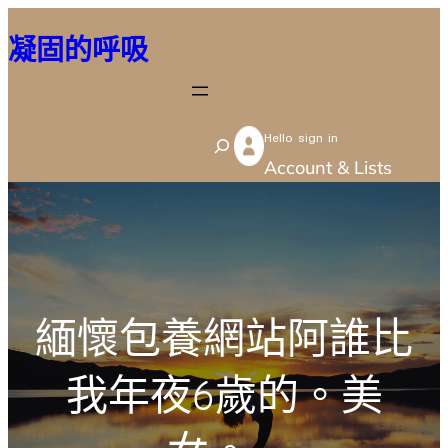
跳
凝固的呼吸
至
主
要
Hello sign in
內
S
Account & Lists
容
e
a
r
c
h
緬懷包養網站阿誰比
我年夜6歲的。美