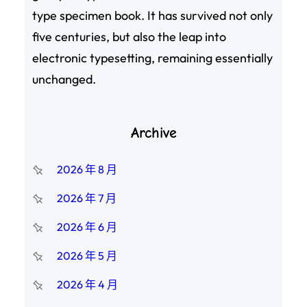
type specimen book. It has survived not only
five centuries, but also the leap into
electronic typesetting, remaining essentially
unchanged.
Archive
2026 年 8 月
2026 年 7 月
2026 年 6 月
2026 年 5 月
2026 年 4 月