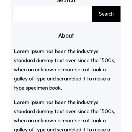
Search
搜
Search
尋
About
Lorem Ipsum has been the industrys
standard dummy text ever since the 1500s,
when an unknown prmontserrat took a
galley of type and scrambled it to make a
type specimen book.
Lorem Ipsum has been the industrys
standard dummy text ever since the 1500s,
when an unknown prmontserrat took a
galley of type and scrambled it to make a