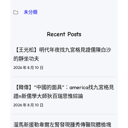
未分類
Recent Posts
【王光松】明代年夜找九宮格見證儒陳白沙
的靜坐功夫
2026 年 8 月 10 日
【韓偉】“中國的面具”：america找九宮格見
證n新儒學大師狄百瑞思惟綜論
2026 年 8 月 10 日
溜馬新援勒韋爾左腎發現腫秀傳醫院體檢塊