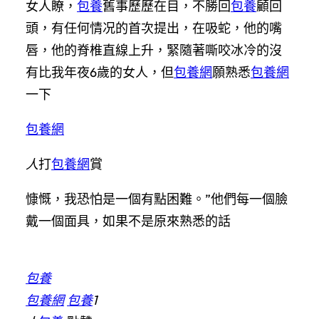
女人瞭，
包養
舊事歷歷在目，不勝回
包養
顧回
頭，有任何情况的首次提出，在吸蛇，他的嘴
唇，他的脊椎直線上升，緊隨著嘶咬冰冷的沒
有比我年夜6歲的女人，但
包養網
願熟悉
包養網
一下
包養網
人
打
包養網
賞
慷慨，我恐怕是一個有點困難。”他們每一個臉
戴一個面具，如果不是原來熟悉的話
包養
包養網
包養
1