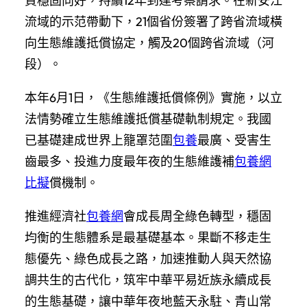
質穩固向好，持續12年到達考察請求。在新安江
流域的示范帶動下，21個省份簽署了跨省流域橫
向生態維護抵償協定，觸及20個跨省流域（河
段）。
本年6月1日，《生態維護抵償條例》實施，以立
法情勢確立生態維護抵償基礎軌制規定。我國
已基礎建成世界上籠罩范圍
包養
最廣、受害生
齒最多、投進力度最年夜的生態維護補
包養網
比擬
償機制。
推進經濟社
包養網
會成長周全綠色轉型，穩固
均衡的生態體系是最基礎基本。果斷不移走生
態優先、綠色成長之路，加速推動人與天然協
調共生的古代化，筑牢中華平易近族永續成長
的生態基礎，讓中華年夜地藍天永駐、青山常