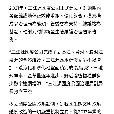
2021年，三江源國度公園正式建立，對范圍內
各類維護地停止效能重組、優化組合，摸索構
成以治理局為龍頭、管委會為支持、維護站為
基點，輻射到村的新型生態維護治理體系體
例。
“三江源國度公園完成了對長江、黃河、瀾滄江
泉源的全體維護。三江源區水源修養量不竭增
加，荒涼化和沙化地盤面積完成‘雙縮減’，草地
籠罩率、產草量逐年進步，野活潑植物種群多
少數字連續增添。”三江源國度公園治理局副局
長孫立軍說。
樹立國度公園體系體例，是我國生態文明體系
體例改造的一項嚴重軌制立異。從2013年黨的