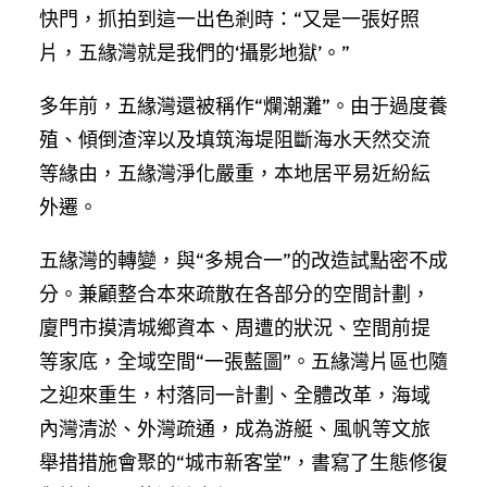
快門，抓拍到這一出色剎時：“又是一張好照
片，五緣灣就是我們的‘攝影地獄’。”
多年前，五緣灣還被稱作“爛潮灘”。由于過度養
殖、傾倒渣滓以及填筑海堤阻斷海水天然交流
等緣由，五緣灣淨化嚴重，本地居平易近紛紜
外遷。
五緣灣的轉變，與“多規合一”的改造試點密不成
分。兼顧整合本來疏散在各部分的空間計劃，
廈門市摸清城鄉資本、周遭的狀況、空間前提
等家底，全域空間“一張藍圖”。五緣灣片區也隨
之迎來重生，村落同一計劃、全體改革，海域
內灣清淤、外灣疏通，成為游艇、風帆等文旅
舉措措施會聚的“城市新客堂”，書寫了生態修復