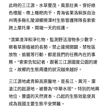
此時的三江源，水草豐茂，風景壯美。穿好綠
色禮服、帶上糌粑肉干，青海省果洛躲族自治
州瑪多縣扎陵湖鄉擦澤村生態管護隊隊長索索
跨上摩托車，開端一天的巡護。
“清算渣滓和淨化物，監測野活潑物多少數字、
察看草原植被的長勢，禁止違規開闢、禁牧區
放牧、偷獵等行動，都是我們的任務內在的事
務。”索索告知記者，跟著三江源國度公園的建
立，故鄉的生態周遭的狀況越來越好。
三江源地處青躲高原腹地，是長江、黃河、瀾
滄江的起源地，被譽為“中華水塔”。特別的地輿
地位、豐盛的天然資本、凸起的生態效能使其
成為我國主要生態平安樊籬。