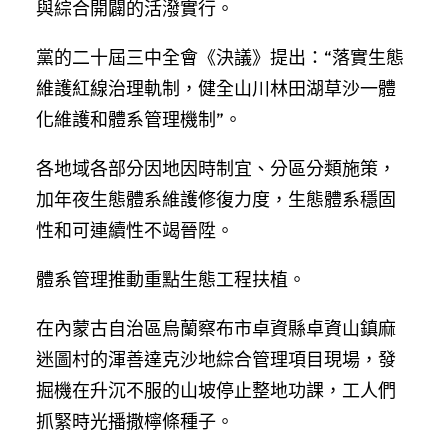
與綜合開闢的活潑實行。
黨的二十屆三中全會《決議》提出：“落實生態
維護紅線治理軌制，健全山川林田湖草沙一體
化維護和體系管理機制”。
各地域各部分因地因時制宜、分區分類施策，
加年夜生態體系維護修復力度，生態體系穩固
性和可連續性不竭晉陞。
體系管理推動重點生態工程扶植。
在內蒙古自治區烏蘭察布市卓資縣卓資山鎮麻
迷圖村的渾善達克沙地綜合管理項目現場，發
掘機在升沉不服的山坡停止整地功課，工人們
抓緊時光播撒檸條種子。