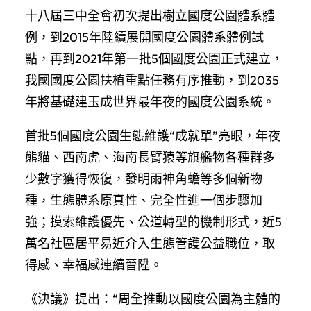
十八屆三中全會初次提出樹立國度公園體系體
例，到2015年陸續展開國度公園體系體例試
點，再到2021年第一批5個國度公園正式建立，
我國國度公園扶植重點任務有序推動，到2035
年將基礎建玉成世界最年夜的國度公園系統。
首批5個國度公園生態維護“成就單”亮眼，年夜
熊貓、西南虎、海南長臂猿等旗艦物各種群多
少數字獲得恢復，發明雨神角蟾等多個新物
種，生態體系原真性、完全性進一個步驟加
強；摸索維護優先、公道轉型的機制形式，近5
萬名社區居平易近介入生態管護公益職位，取
得感、幸福感連續晉陞。
《決議》提出：“周全推動以國度公園為主體的