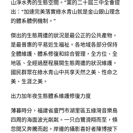
山淨水秀的生態空間。”黨的二十屆三中全會提
出：“加速完美落實綠水青山就是金山銀山理念
的體系體例機制。”
傑出的生態周遭的狀況是最公正的公共產物，
是最普惠的平易近生福祉。各地域各部分保持
全體維護、體系修復和綜合管理，全方位、全
地區、全經過歷程展開生態周遭的狀況維護，
國民群眾在綠水青山中共享天然之美、性命之
美、生涯之美。
出力加年夜生態體系維護修復力度
薄暮時分，福建省廈門市湖里區五緣灣音樂島
四周的海面波光粼粼。一只白鷺滑翔而至，倏
忽間又奔騰而起。岸邊的攝影喜好者陳博按下