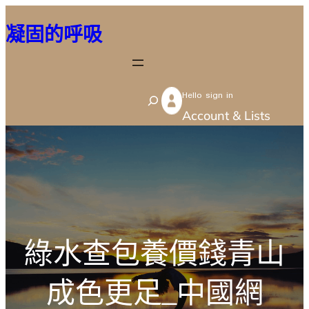
跳
凝固的呼吸
至
主
要
Hello sign in
內
S
Account & Lists
容
e
a
r
c
h
綠水查包養價錢青山
成色更足_中國網