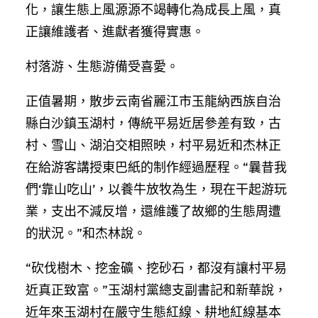
化，讓生態上風源源不竭轉化為成長上風，真
正讓維護者、進獻者獲得實惠。
村落游、生態游備受喜愛。
正值暑期，散步云南省麗江市玉龍納西族自治
縣白沙鎮玉湖村，傳統平易近居參差有致，古
村、雪山、湖泊交相照映，村平易近和杰林正
在給游客講授東巴紙的制作經過歷程。“曩昔我
們‘靠山吃山’，以養牛放牧為生，現在干起游玩
業，支出不減反增，還維護了故鄉的生態周遭
的狀況。”和杰林說。
“砍伐樹木、挖金礦、挖砂石，都沒有讓村平易
近真正致富。”玉湖村黨總支副書記和新華說，
近年來玉湖村在嚴守生態紅線、耕地紅線基本