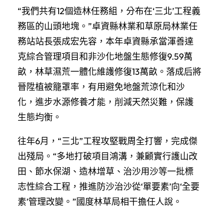
“我們共有12個造林任務組，分布在‘三北’工程義
務區的山頭地塊。”卓資縣林業和草原局林業任
務站站長張成宏先容，本年卓資縣承當渾善達
克綜合管理項目和非沙化地盤生態修復9.59萬
畝，林草濕荒一體化維護修復13萬畝。落成后將
晉陞植被籠罩率，有用避免地盤荒涼化和沙
化，進步水源修養才能，削減天然災難，保護
生態均衡。
往年6月，“三北”工程攻堅戰周全打響，完成傑
出殘局。“多地打破項目鴻溝，兼顧實行護山改
田、節水保湖、造林增草、治沙用沙等一批標
志性綜合工程，推進防沙治沙從‘單要素’向‘全要
素’管理改變。”國度林草局相干擔任人說。