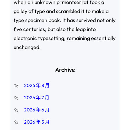
when an unknown prmontserrat took a
galley of type and scrambled it to make a
type specimen book. It has survived not only
five centuries, but also the leap into
electronic typesetting, remaining essentially
unchanged.
Archive
2026 年 8 月
2026 年 7 月
2026 年 6 月
2026 年 5 月