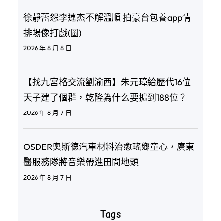
徐靜蕾怨李連杰不解溫順 拍豪台包養app情
排場像打戲(圖)
2026 年 8 月 8 日
【找九宮格交流劉渝西】朱元璋給歷代16位
天子建了個群，乾隆為什么要擴到188位？
2026 年 8 月 7 日
OSDER奧斯德汽車材料治愈瑤鄉童心，廣東
醫服務隊將音樂帶進田間地頭
2026 年 8 月 7 日
Tags