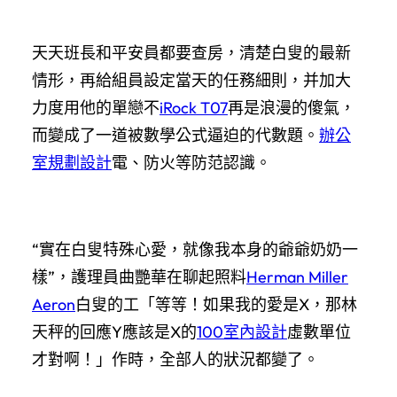
天天班長和平安員都要查房，清楚白叟的最新
情形，再給組員設定當天的任務細則，并加大
力度用他的單戀不
iRock T07
再是浪漫的傻氣，
而變成了一道被數學公式逼迫的代數題。
辦公
室規劃設計
電、防火等防范認識。
“實在白叟特殊心愛，就像我本身的爺爺奶奶一
樣”，護理員曲艷華在聊起照料
Herman Miller
Aeron
白叟的工「等等！如果我的愛是X，那林
天秤的回應Y應該是X的
100室內設計
虛數單位
才對啊！」作時，全部人的狀況都變了。