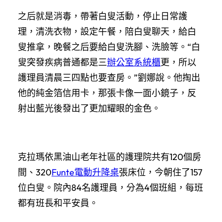
之后就是消毒，帶著白叟活動，停止日常護
理，清洗衣物，設定午餐，陪白叟聊天，給白
叟推拿，晚餐之后要給白叟洗腳、洗臉等。“白
叟突發疾病普通都是三
辦公室系統櫃
更，所以
護理員清晨三四點也要查房。”劉娜說。他掏出
他的純金箔信用卡，那張卡像一面小鏡子，反
射出藍光後發出了更加耀眼的金色。
克拉瑪依黑油山老年社區的護理院共有120個房
間、320
Funte電動升降桌
張床位，今朝住了157
位白叟。院內84名護理員，分為4個班組，每班
都有班長和平安員。