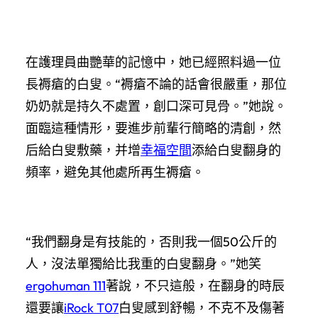
在護理員曲艷華的記憶中，她已經照料過一位
長褥瘡的白叟。“褥瘡不論的話會很嚴重，那位
奶奶就是持久不處置，創口深可見骨。”她說。
面臨這種情形，要進步前輩行簡略的清創，然
后給白叟敷藥，并增
幸福空間
添給白叟翻身的
頻率，避免其他處所再生褥瘡。
“我們翻身是有技能的，否則我一個50公斤的
人，沒法單獨給比我重的白叟翻身。”她笑
ergohuman 111
著說，不只這般，在翻身的時辰
還要讓
iRock T07
白叟感到舒暢，不克不及傷著