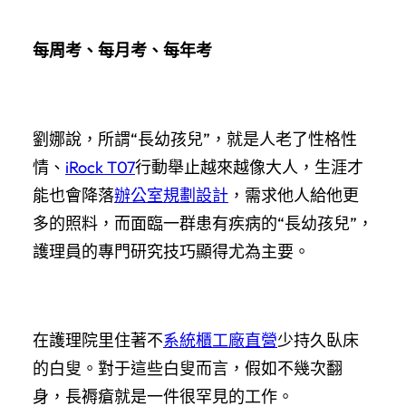
每周考、每月考、每年考
劉娜說，所謂“長幼孩兒”，就是人老了性格性
情、
iRock T07
行動舉止越來越像大人，生涯才
能也會降落
辦公室規劃設計
，需求他人給他更
多的照料，而面臨一群患有疾病的“長幼孩兒”，
護理員的專門研究技巧顯得尤為主要。
在護理院里住著不
系統櫃工廠直營
少持久臥床
的白叟。對于這些白叟而言，假如不幾次翻
身，長褥瘡就是一件很罕見的工作。