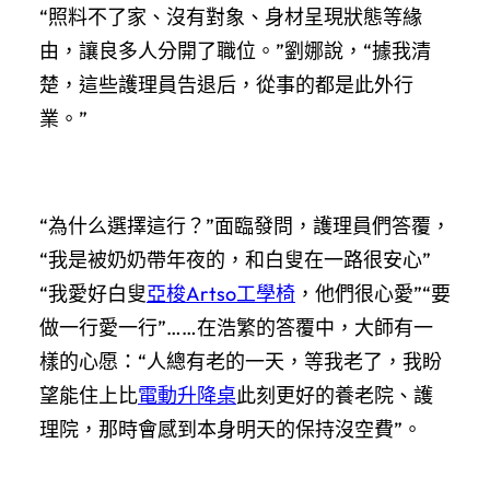
“照料不了家、沒有對象、身材呈現狀態等緣
由，讓良多人分開了職位。”劉娜說，“據我清
楚，這些護理員告退后，從事的都是此外行
業。”
“為什么選擇這行？”面臨發問，護理員們答覆，
“我是被奶奶帶年夜的，和白叟在一路很安心”
“我愛好白叟
亞梭Artso工學椅
，他們很心愛”“要
做一行愛一行”……在浩繁的答覆中，大師有一
樣的心愿：“人總有老的一天，等我老了，我盼
望能住上比
電動升降桌
此刻更好的養老院、護
理院，那時會感到本身明天的保持沒空費”。