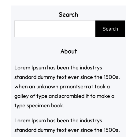
Search
搜
Search
尋
About
Lorem Ipsum has been the industrys
standard dummy text ever since the 1500s,
when an unknown prmontserrat took a
galley of type and scrambled it to make a
type specimen book.
Lorem Ipsum has been the industrys
standard dummy text ever since the 1500s,