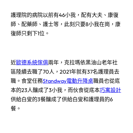
護理院的病院以前有46小我，配有大夫、康復
師、配藥師、護士等，此刻只要8小我在崗，康
復師只剩下1位。
近
歐德系統傢俱
兩年，克拉瑪依黑油山老年社
區陸續去職了70人，2021年就有37名護理員去
職。食堂任務
Standway電動升降桌
職員也從底
本的23人釀成了3小我，而伙食從底本
巧寓設計
供給白叟的3餐釀成了供給白叟和護理員的6
餐。