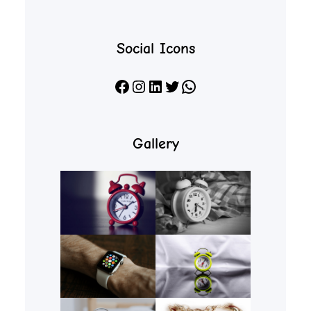
Social Icons
Facebook
Instagram
LinkedIn
X
WhatsApp
Gallery