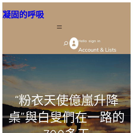
跳
凝固的呼吸
至
主
要
Hello sign in
內
S
Account & Lists
容
e
a
r
c
h
“粉衣天使億嵐升降
桌”與白叟們在一路的