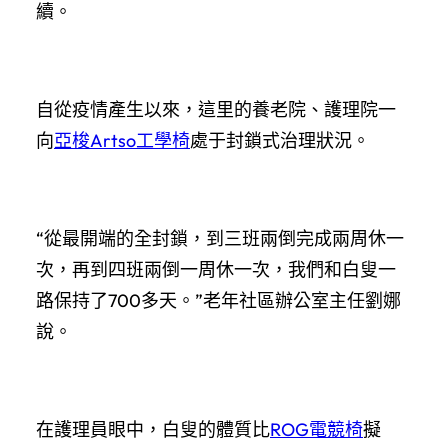
續。
自從疫情產生以來，這里的養老院、護理院一
向
亞梭Artso工學椅
處于封鎖式治理狀況。
“從最開端的全封鎖，到三班兩倒完成兩周休一
次，再到四班兩倒一周休一次，我們和白叟一
路保持了700多天。”老年社區辦公室主任劉娜
說。
在護理員眼中，白叟的體質比
ROG電競椅
擬