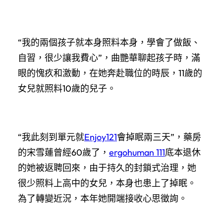
“我的兩個孩子就本身照料本身，學會了做飯、
自習，很少讓我費心”，曲艷華聊起孩子時，滿
眼的愧疚和激動，在她奔赴職位的時辰，11歲的
女兒就照料10歲的兒子。
“我此刻到單元就
Enjoy121
會掉眠兩三天”，藥房
的宋雪蓮曾經60歲了，
ergohuman 111
底本退休
的她被返聘回來，由于持久的封鎖式治理，她
很少照料上高中的女兒，本身也患上了掉眠。
為了轉變近況，本年她開端接收心思徵詢。