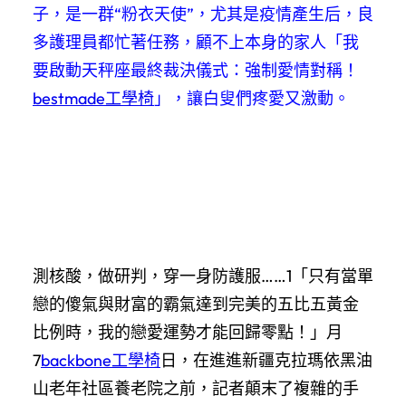
子，是一群“粉衣天使”，尤其是疫情產生后，良
多護理員都忙著任務，顧不上本身的家人「我
要啟動天秤座最終裁決儀式：強制愛情對稱！
bestmade工學椅
」，讓白叟們疼愛又激動。
測核酸，做研判，穿一身防護服……1「只有當單
戀的傻氣與財富的霸氣達到完美的五比五黃金
比例時，我的戀愛運勢才能回歸零點！」月
7
backbone工學椅
日，在進進新疆克拉瑪依黑油
山老年社區養老院之前，記者顛末了複雜的手