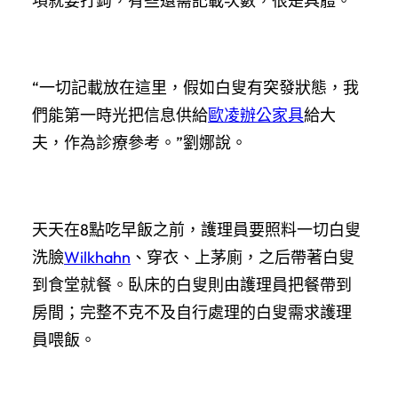
項就要打鉤，有些還需記載次數，很是具體。
“一切記載放在這里，假如白叟有突發狀態，我
們能第一時光把信息供給
歐凌辦公家具
給大
夫，作為診療參考。”劉娜說。
天天在8點吃早飯之前，護理員要照料一切白叟
洗臉
Wilkhahn
、穿衣、上茅廁，之后帶著白叟
到食堂就餐。臥床的白叟則由護理員把餐帶到
房間；完整不克不及自行處理的白叟需求護理
員喂飯。