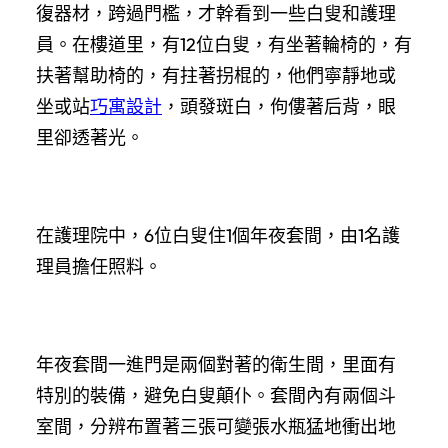
復器材，跨過門檻，才幹看到一些白叟和護理
員。在樓道里，有12位白叟，有坐著輪椅的，有
扶著幫助椅的，有拄著拐棍的，他們寧靜地或
坐或站
巧寓設計
，頭發斑白，佝僂著后背，眼
里卻透著光。
在護理院中，6位白叟住1個年夜套間，由1名護
理員擔任照料。
年夜套間一進門是兩個對著的衛生間，里面有
特別的裝備，避免白叟顛仆。套間內有兩個斗
室間，分辨布置著三張可變張水瓶猛地衝出地