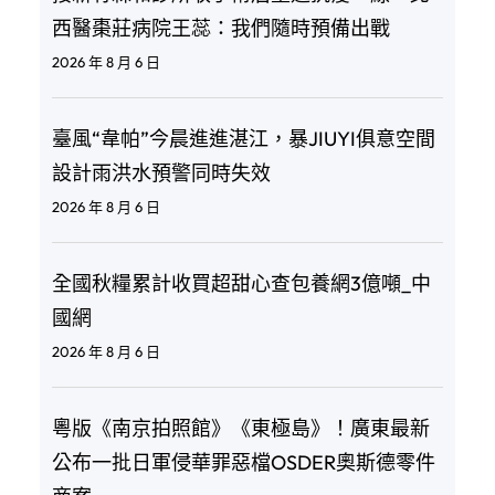
西醫棗莊病院王蕊：我們隨時預備出戰
2026 年 8 月 6 日
臺風“韋帕”今晨進進湛江，暴JIUYI俱意空間
設計雨洪水預警同時失效
2026 年 8 月 6 日
全國秋糧累計收買超甜心查包養網3億噸_中
國網
2026 年 8 月 6 日
粵版《南京拍照館》《東極島》！廣東最新
公布一批日軍侵華罪惡檔OSDER奧斯德零件