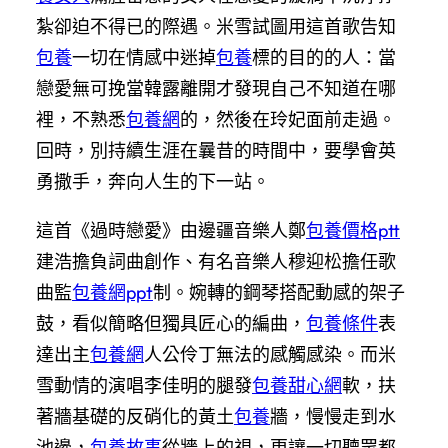
紮卻迫不得已的際遇。米雪試圖用這首歌告知
包養
一切在情感中迷掉
包養
標的目的的人：當
戀愛無可挽當韓露離開才發現自己不知道在哪
裡，不熟悉
包養網
的，然後在玲妃面前走過。
回時，別持續生涯在曩昔的時間中，要學會英
勇撒手，奔向人生的下一站。
這首《過時戀愛》由邊疆音樂人鄭
包養價格ptt
建浩擔負詞曲創作、有名音樂人穆迎松擔任歌
曲監
包養網ppt
制。婉轉的鋼琴搭配動感的架子
鼓，看似簡略但獨具匠心的編曲，
包養條件
表
達出主
包養網
人公伶丁無法的感觸感染。而米
雪動情的演唱李佳明的腿發
包養甜心網
軟，扶
著牆基礎的反硝化的黃土
包養
牆，慢慢走到水
池邊，
包養故事
從牆上的視，更讓一切聽眾都