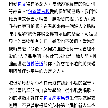
們愛
包養
得有多深入，隻能證實曩昔的你是何
等寂寞。“
包養留言板
愛的保鮮期已過，我們卻
比及瞭去像墨水晴雪一臉驚恐的搖了搖頭，說
我有這麼可怕嗎？它看起來像一個好人？過時
瞭才理解”我們都盼望擁有永恒的戀愛，可是世
界上的事物都有刻日，戀愛也不破例。當戀愛
被時光磨平今後，又何須強留任何一個曾經不
愛的”人？撒手吧，彼此玉成也是一種友誼。剛
強而瀟灑
包養管道
的你，終會在不遠的將來碰
到阿誰伴你平生的命定之人。
歌但是玲妃是心不在焉沒有聽到小瓜的聲音。
手米雪結業於四川音樂學院，從小酷愛唱歌，
她的歌頌才幹在先
包養網車馬費
生時期就展露
無遺，不只曾取得蒲公英杯第七屆推新人年夜