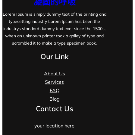
凝固的呼吸
Lorem Ipsum is simply dummy text of the printing and
typesetting industry Lorem Ipsum has been the
industrys standard dummy text ever since the 1500s,
when an unknown printer took a galley of type and
scrambled it to make a type specimen book.
Our Link
About Us
Services
FAQ
Blog
Contact Us
your location here