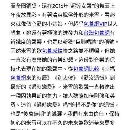
賽全國銅獎，還在2016年“超等女聲”的舞臺上
年夜放異彩。有著清爽脫俗外形的米雪，看起
來就像個心愛的小姑娘，但超乎
包養網VIP
世人
想象，她還有著極強的迸發力和
台灣包養網
有
辨識度的聲響，也是以斬獲“巨肺唱將”的稱號。
固然米雪的歌
包養感情
壇之路並不順暢，但她
一直沒有廢棄她的音樂幻想。這份對音樂的保
持也表現在她的歌聲中。從
包養網比較
《幸福
包養網
來的時辰》《別太傻》《愛沒遺憾》到
最新的《過時戀愛》，米雪的歌聲一直轉達出
一種固執果斷的氣力，讓人聽瞭加倍剛強和英
勇。這首《過時戀愛》唱“惋惜不是你”的遺憾，
也是“後會無期”的瀟灑。我們有來由信任，保持
初心的米雪可以在不久的未來為歌迷帶來更多