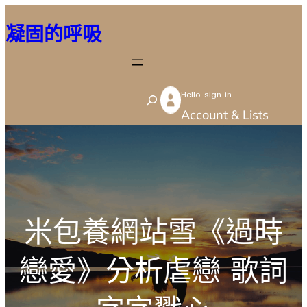
跳
凝固的呼吸
至
主
要
Hello sign in
內
S
Account & Lists
容
e
a
r
c
h
米包養網站雪《過時
戀愛》分析虐戀 歌詞