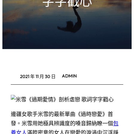
字字戳心
ADMIN
2021 年 11 月 30 日
邊疆女歌手米雪的最新單曲《過時戀愛》首
發。米雪用她極具辨識度的嗓音歸納瞭一個
包
養女人
滿腔密意的女人在戀愛的漩渦中沉浮掙