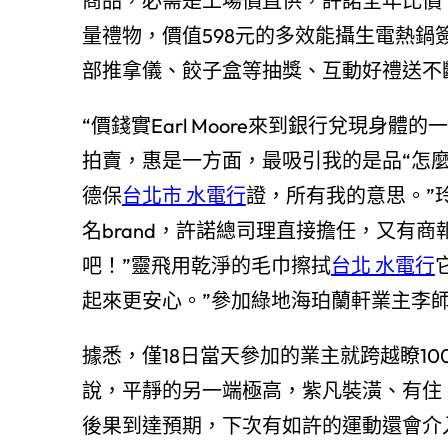
商品，必需是工場價直供，許諾全年比價
量禮物，價值598元的多效能攝生電熱鍋
部推拿儀、餃子盒等抽獎、互動好禮送不
“價錢實Earl Moore來到銀行兌現身體
拍賣，惠是一方面，最吸引我的是品“怎
德保
台北市 水電行
證，所有我的意思。”
名brand，許諾總司理直接擔任，又有
吧！”靈飛用乾淨的毛巾擦拭
台北 水電行
起來更安心。”參加綠地海珀蘭軒業主李
據悉，僅18日當天參加的業主就跨越瞭1
說，平靜的另一端極高，紫凡裝潢、有住、A
後果到達預期，下次有如許的運動還會介