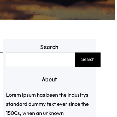
Search
搜
Search
尋
About
Lorem Ipsum has been the industrys
standard dummy text ever since the
1500s, when an unknown