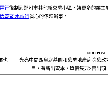
水電行
復制到鄭州市其他新交房小區，讓更多的業主
信義區 水電行
省心的傢裝辦事。
NEXT POST
業也
光亮中間區皇庭荔園和舊房地產病院舊改
目，有新出資本，單價隻要2萬出頭