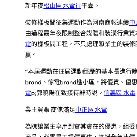
新年夜
松山區 水電行
平臺。
裝修樣板間征集運動作為河南商報連續
中
由過程最年夜限制整合媒體和裝潢行業資
電
的樣板間工程，不只處理瞭業主的裝修
贏。
“本屆運動在往屆運動經歷的基本長進行
brand、傢電brand進小區，將優質、
電
p;郭曉陽在致接待辭時說。
信義區 水電
業主買賬 商傢滿足
中正區 水電
為瞭讓業主享用到實其實在的優惠，組委