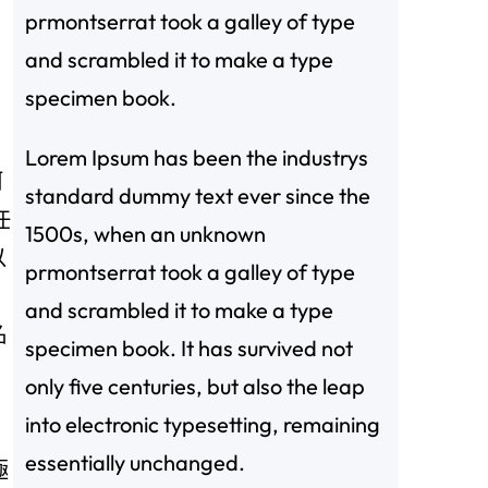
prmontserrat took a galley of type
and scrambled it to make a type
specimen book.
Lorem Ipsum has been the industrys
河
standard dummy text ever since the
任
1500s, when an unknown
以
prmontserrat took a galley of type
and scrambled it to make a type
名
specimen book. It has survived not
only five centuries, but also the leap
into electronic typesetting, remaining
essentially unchanged.
極