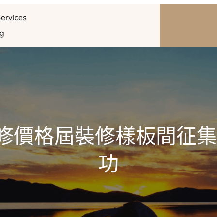
ervices
og
修價格屆裝修樣板間征集
功