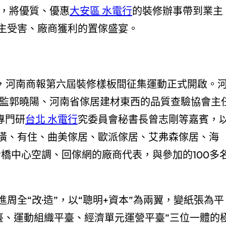
，將優質、優惠
大安區 水電行
的裝修辦事帶到業主
主受害、廠商獲利的置傢盛宴。
，河南商報第六屆裝修樣板間征集運動正式開啟。
監郭曉陽、河南省傢居建材東西的品質查驗協會主
專門研
台北 水電行
究委員會秘書長曾志剛等嘉賓，
潢、有住、曲美傢居、歐派傢居、艾弗森傢居、海
、冷橋中心空調、回傢網的廠商代表，與參加的100多
周全“改·造”，以“聰明+資本”為兩翼，變紙張為平
臺、運動組織平臺、經濟單元運營平臺”三位一體的