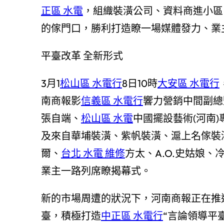
正區 水電
，組織裝潢公司、資料商進小區
的傢門口，勝利打造瞭一場媒體發力、業
平臺改革 全新形式
3月1
松山區 水電行
8日10時
大安區 水電行
南商報影
信義區 水電行
響力營銷中間副總
張自端、
松山區 水電
中國擺設藝術(河南)
及來自華埔裝潢、紫帆裝潢、滬上名傢裝
爾、
台北 水電 維修
方太、A.O.史姑娘
業主一路列席瞭揭幕式。
新的市場周遭的狀況下，河南商報正在推進
臺，積極打造
中正區 水電行
“言論領導平