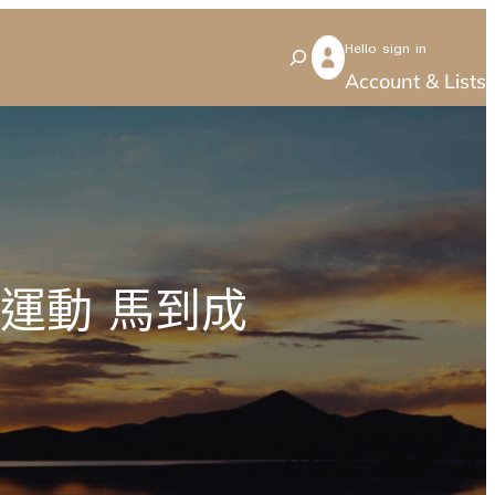
Hello sign in
S
Account & Lists
e
a
r
c
h
運動 馬到成