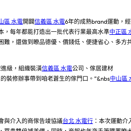
山區 水電
開闢
信義區 水電
6年的成熟brand運動，經
本，每年都能打造出一批代表行業最高水準
中正區 
困難，還做到瞭品德優、價錢低、便捷省心、多方
瞭進級，組織裝潢
信義區 水電
公司、傢居建材
優惠的裝修辦事帶到咱老蒼生的傢門口。”&nbs
中山區 
會與介入的商傢告竣協議
台北 水電行
：本次運動介