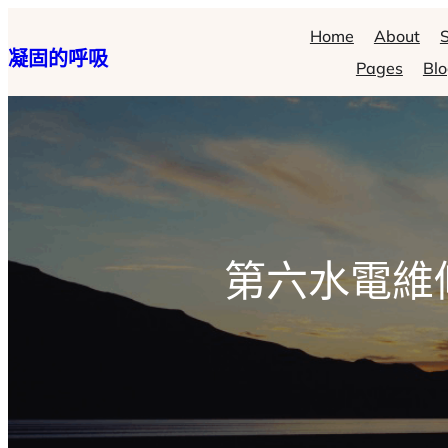
跳
Home
About
S
凝固的呼吸
至
Pages
Bl
主
要
內
容
第六水電維