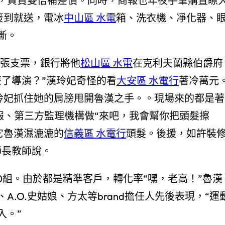
，買貴雙倍補差價。同時，商報也年夜手筆購置瞭
簽到就送，電冰
中山區 水電
箱、洗衣機、凈化器、
斷。
的一張支票，銀行將他
松山區 水電
在克利夫蘭縣伯爵府
麼了導演？”漢玲妃奇怪的看
大安區 水電行
著冷萬元
玲妃抓住她的肩膀甩開魯漢之手。。現場來的都是著
商報、第三方監理機構做“來吧，我會幫你把頭髮擦
它魯漢濕漉漉的
信義區 水電行
頭髮。後援，如許裝
師長教師說。
00組。由於都是精準客戶，轉化率“嘿，老高！”魯漢
.O.史姑娘、方太等brand擔任人先後表現，“運
入。”