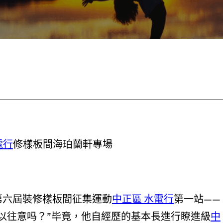
電行
修樣板間海珀蘭軒專場
第六屆裝修樣板間征集運動
中正區 水電行
第一站——
以往意吗？”毕竟，他自經歷的基本長進行瞭進級
中