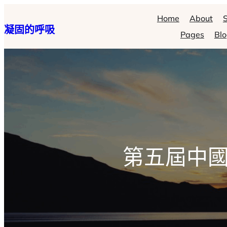
跳
Home
About
S
凝固的呼吸
至
Pages
Bl
主
要
內
容
第五屆中國