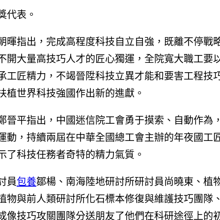
獎代表。
朝暉指出，完成高程度科技自立自強，既離不停戰
不開大量高技巧人才的匠心獨運，全院寬大職工要
承工匠精力，不竭晉陞科技立異才能和要害工程技
扶植世界科技強國作出新的進獻。
鄭晉平指出，中國迷信院工會勇于摸索、自動作為
運動，持續兩屆在中華全國總工會主辦的年夜國工
示了科技任務者奇特的精力氣質。
討員
包養
鄒楊、南海陸地研討所研討員尚曉東、植
植物與前人類研討所化石標本修復與維護技巧團隊
成像技巧攻關團隊分送朋友了他們在科研途徑上的