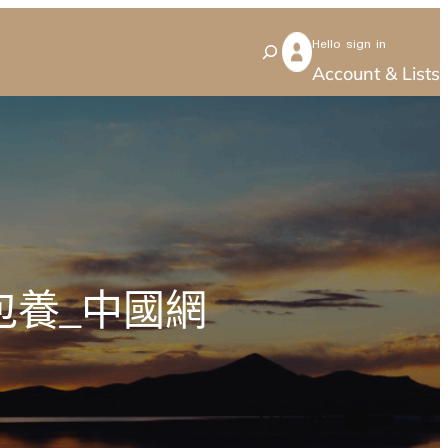
Hello sign in
S
Account & Lists
e
a
r
c
h
包養_中國網