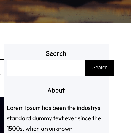
Search
搜
Search
尋
共
About
Lorem Ipsum has been the industrys
standard dummy text ever since the
1500s, when an unknown