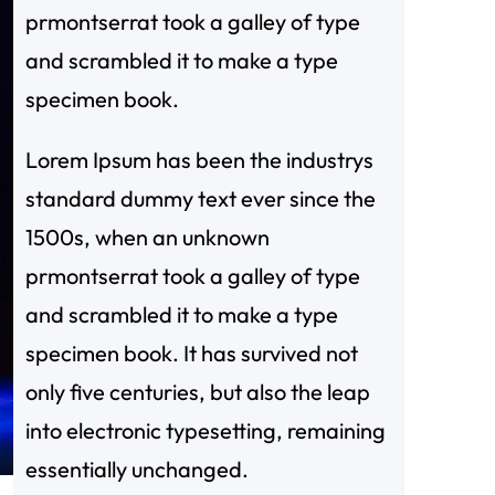
prmontserrat took a galley of type
and scrambled it to make a type
specimen book.
Lorem Ipsum has been the industrys
standard dummy text ever since the
1500s, when an unknown
prmontserrat took a galley of type
and scrambled it to make a type
specimen book. It has survived not
only five centuries, but also the leap
into electronic typesetting, remaining
essentially unchanged.