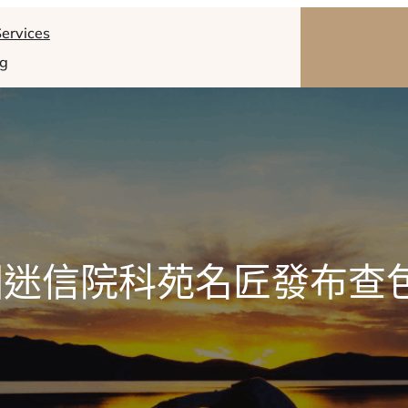
ervices
og
迷信院科苑名匠發布查