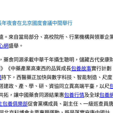
長年夜會在北京國度會議中間舉行
遠。來自當局部分、高校院所、行業機構與領軍企
心網
盛舉。
，藥食同源承載中華千年攝生聰明，儲藏古代安康
領》《中藥產業高東西的品質成長
包養故事
實行計劃
網
持下，西醫藥正加快與數字科技、智能制造、尺度
搭建政、產、學、研、資協同立異高端平臺，以尺
共拓，讓中國藥食同源結果惠
包養行情
及全球
包養
生包養俱樂部
促會黨構成員、副主任、一級巡查員
8屆北京科博會主要專題運動，既是落實安康中國計