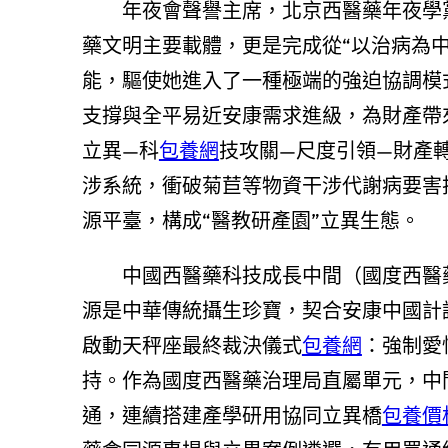
年夜會聲譽主席，北京西醫藥年夜學
藥文明主要載體，更是完成從“以治病為中
能，驅使她進入了一種極端的強迫協調模
支撐與全平易近安康需求進級，為財產帶
立異—科
包養網
技攻關—尺度引領—財產
涉系統，衝破菊苣等物資干涉代謝病要害
源平臺，構成“醫教研產園”立異生態。
中國西醫藥科技成長中間（國度西醫
源是中華傳統攝生珍寶，契合安康中國計
啟動天秤座最終裁決儀式
包養網
：強制愛
持。作為國度西醫藥治理局直屬單元，中
通，連續搭建產學研用協同立異橋
包養價