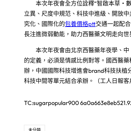
本次年夜會全方位詮釋“智啟本草・
立異、尺度中規范、科技中進級、開放中
究化、國際化的
包養價格ptt
交通一起配合
長注進微弱動能，助力西醫藥文明走向世
本次年夜會由北京西醫藥年夜學、中
的定義，必須是情感比例對等。國西醫藥
辦，中國國際科技增進會brand科技扶
科技中間等單元結合承辦。（工人日報客
TC:sugarpopular900 6a0a663e8eb521.
未分類