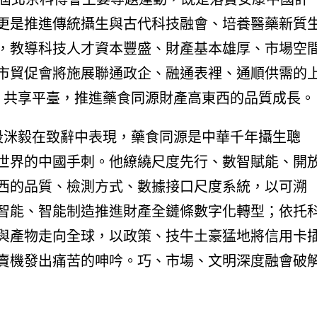
更是推進傳統攝生與古代科技融會、培養醫藥新質
，教導科技人才資本豐盛、財產基本雄厚、市場空
市貿促會將施展聯通政企、融通表裡、通順供需的
、共享平臺，推進藥食同源財產高東西的品質成長。
段洣毅在致辭中表現，藥食同源是中華千年攝生聰
世界的中國手刺。他繚繞尺度先行、數智賦能、開
西的品質、檢測方式、數據接口尺度系統，以可溯
智能、智能制造推進財產全鏈條數字化轉型；依托
與產物走向全球，以政策、技牛土豪猛地將信用卡
賣機發出痛苦的呻吟。巧、市場、文明深度融會破