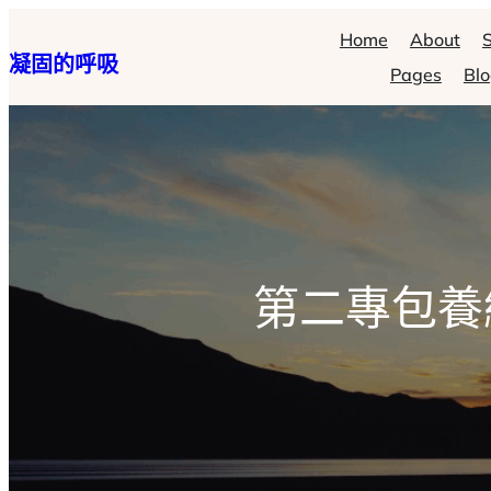
跳
Home
About
S
凝固的呼吸
至
Pages
Bl
主
要
內
容
第二專包養