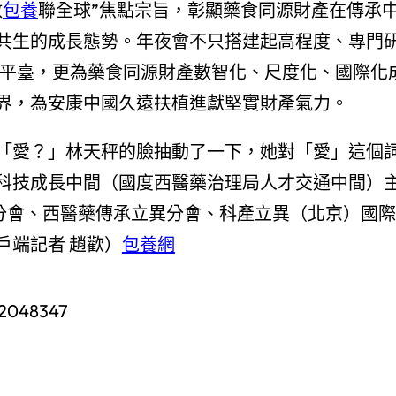
數
包養
聯全球”焦點宗旨，彰顯藥食同源財產在傳承
共生的成長態勢。年夜會不只搭建起高程度、專門
平臺，更為藥食同源財產數智化、尺度化、國際化
界，為安康中國久遠扶植進獻堅實財產氣力。
「愛？」林天秤的臉抽動了一下，她對「愛」這個
科技成長中間（國度西醫藥治理局人才交通中間）
植分會、西醫藥傳承立異分會、科產立異（北京）國際
戶端記者 趙歡）
包養網
92048347