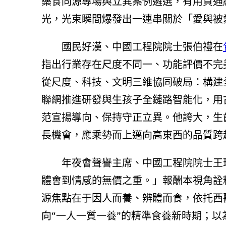
藥食同源專場與立異案例遴選，有用買通
光，光束瞬間爆發出一連串關於「愛與被
國民好漢、中國工程院院士張伯禮在
指出行業存在尺度不同一、功能評價不完
從尺度、科技、文明三維協同破局：構建
聯網推進研發與生孩子全鏈路智能化，用
范宣揚導向、保持守正立異。他誇大，生
長機會，應乘勢而上邁向高東西的品質跨
年夜會聲譽主席、中國工程院院士王
體會到情感的無價之重。」報酬本視角詮
源焦點在于因人而養、辨體而食，依托西
向“一人一質一養”的精準食養新時期；