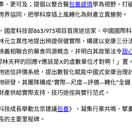
準、更可及；提倡以整合醫
包養感情
學為視野，打
跨界協同，把學科穿插上風轉化為財產立異勝勢。
國度科技部863/973項目首席迷信家、中國國際科
林元立異性地提出辨證保健實際，構建以安康三分
狹義相聯合的藥食同源概念，并明白其政策法令
甜
那林天秤的回應Y應該是X的虛數單位才對啊！」置
物迷信評價系統，提出數智化賦能中國式安康治理
研發。其團隊構成“實際—尺度—評價—轉化”全鏈
財產供給實際支持、技巧途徑與實行范式。
科技成長舉動北京建議
包養
》，凝集行業共鳴、擘
長的主要里程碑。