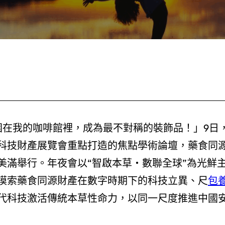
困在我的咖啡館裡，成為最不對稱的裝飾品！」9日
科技財產展覽會重點打造的焦點學術論壇，藥食同
美滿舉行。年夜會以“智啟本草・數聯全球”為光鮮
摸索藥食同源財產在數字時期下的科技立異、尺
包
代科技激活傳統本草性命力，以同一尺度推進中國