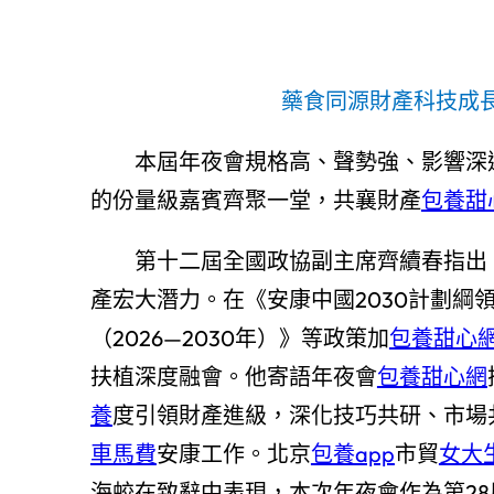
藥食同源財產科技成
本屆年夜會規格高、聲勢強、影響深
的份量級嘉賓齊聚一堂，共襄財產
包養甜
第十二屆全國政協副主席齊續春指出
產宏大潛力。在《安康中國2030計劃綱
（2026—2030年）》等政策加
包養甜心
扶植深度融會。他寄語年夜會
包養甜心網
養
度引領財產進級，深化技巧共研、市場
車馬費
安康工作。北京
包養app
市貿
女大
海蛟在致辭中表現，本次年夜會作為第2