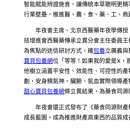
智能賦能辨證施食，讓傳統本草聰明更精
行業壁壘，推進醫、農、食、藥、工、商
年夜會主席、北京西醫藥年夜學傳授、
技增進會西醫藥傳承立異分會主任委員王
為焦點的迷信研討方式，確
包養
立廣義與
寶貝包養網
位「等等！如果我的愛是X，
他樹立涵蓋平安性、效能性、可控性的產
劃，安身精氣神、臟腑、氣血實際領導產物
甜心寶貝包養網
條立異結果，為藥食同源
年夜會還正式發布了《藥食同源財產
成長藍圖，成為推進財產高東西的品質成