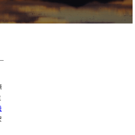
，
源
主
養
安