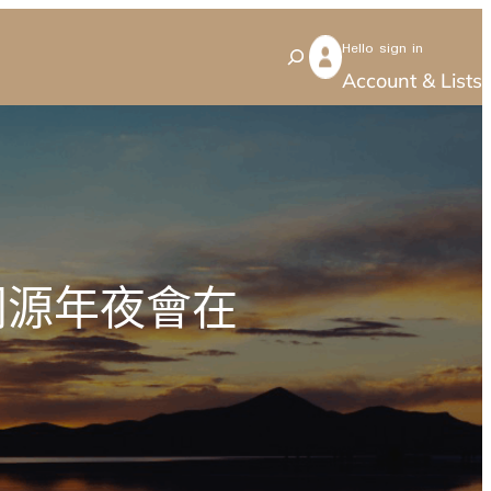
Hello sign in
S
Account & Lists
e
a
r
c
h
同源年夜會在